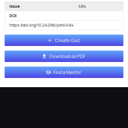
Issue
494
DOI
https://doi.org/10.24296/jomi/494
Create Quiz
Download as PDF
Find a Mentor