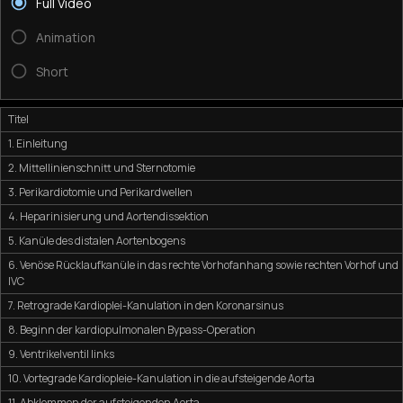
Full Video
Animation
Short
Titel
1. Einleitung
2. Mittellinienschnitt und Sternotomie
3. Perikardiotomie und Perikardwellen
4. Heparinisierung und Aortendissektion
5. Kanüle des distalen Aortenbogens
6. Venöse Rücklaufkanüle in das rechte Vorhofanhang sowie rechten Vorhof und
IVC
7. Retrograde Kardioplei-Kanulation in den Koronarsinus
8. Beginn der kardiopulmonalen Bypass-Operation
9. Ventrikelventil links
10. Vortegrade Kardiopleie-Kanulation in die aufsteigende Aorta
11. Abklemmen der aufsteigenden Aorta