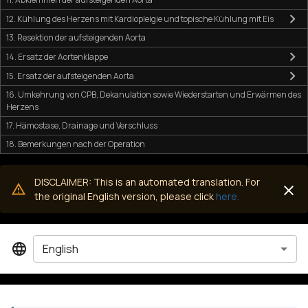
12. Kühlung des Herzens mit Kardiopleigie und topische Kühlung mit Eis
13. Resektion der aufsteigenden Aorta
14. Ersatz der Aortenklappe
15. Ersatz der aufsteigenden Aorta
16. Umkehrung von CPB, Dekanulation sowie Wiederstarten und Erwärmen des
Herzens
17. Hämostase, Drainage und Verschluss
18. Bemerkungen nach der Operation
DISCLAIMER: This is an automated translation. For
the original English version, please click
here.
English