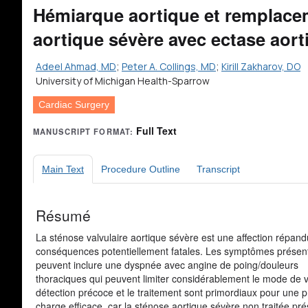
avec de la glace
Hémiarque aortique et remplace
13. Résection de l’aorte
ascendante
aortique sévère avec ectase aor
14. Remplacement de la
valve aortique
Adeel Ahmad, MD
;
Peter A. Collings, MD
;
Kirill Zakharov, DO
University of Michigan Health-Sparrow
15. Remplacement
ascendant de l’aorte
Cardiac Surgery
16. Inverser la CPB, la
décannulation, et redémarrer et
Full Text
MANUSCRIPT FORMAT:
réchauffer le cœur
17. Hémostasie, placement des
drains et fermeture
Main Text
Procedure Outline
Transcript
18. Remarques post-opératoires
Résumé
La sténose valvulaire aortique sévère est une affection répan
conséquences potentiellement fatales. Les symptômes présen
peuvent inclure une dyspnée avec angine de poing/douleurs
thoraciques qui peuvent limiter considérablement le mode de v
détection précoce et le traitement sont primordiaux pour une p
charge efficace, car la sténose aortique sévère non traitée pr