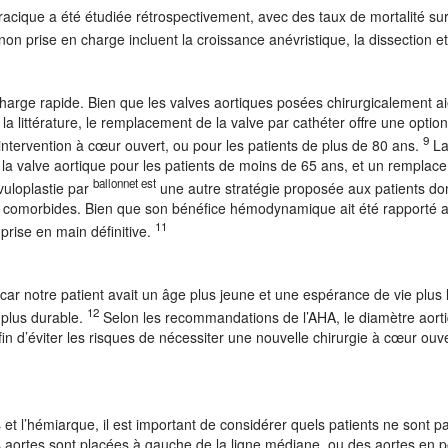
racique a été étudiée rétrospectivement, avec des taux de mortalité su
on prise en charge incluent la croissance anévristique, la dissection et
charge rapide. Bien que les valves aortiques posées chirurgicalement ai
 littérature, le remplacement de la valve par cathéter offre une optio
9
e intervention à cœur ouvert, ou pour les patients de plus de 80 ans.
La
valve aortique pour les patients de moins de 65 ans, et un remplace
ballonnet est
vuloplastie par
une autre stratégie proposée aux patients don
ns comorbides. Bien que son bénéfice hémodynamique ait été rapporté au
11
 prise en main définitive.
 car notre patient avait un âge plus jeune et une espérance de vie plus
12
t plus durable.
Selon les recommandations de l’AHA, le diamètre aort
n d’éviter les risques de nécessiter une nouvelle chirurgie à cœur ouve
es et l’hémiarque, il est important de considérer quels patients ne sont 
es aortes sont placées à gauche de la ligne médiane, ou des aortes en p