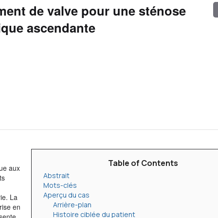
ment de valve pour une sténose
tique ascendante
Table of Contents
due aux
Abstrait
ts
Mots-clés
Aperçu du cas
ie. La
Arrière-plan
rise en
Histoire ciblée du patient
ésente