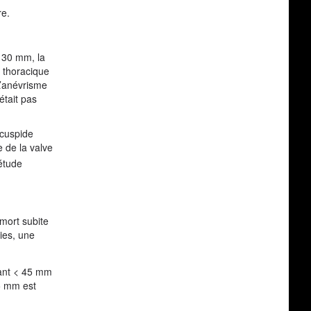
re.
x 30 mm, la
e thoracique
L’anévrisme
était pas
icuspide
 de la valve
étude
mort subite
ies, une
sant < 45 mm
5 mm est