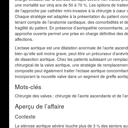
une mortalité sur cinq ans de 50 à 70 %. Les options de traite
de l’approche par cathéter mini-invasive à la chirurgie à cœur 
Chaque stratégie est adaptée à la présentation du patient con
tenant compte de l’anatomie cardiaque, des comorbidités et de
fragilité du patient. En présence d’aortopathie concomitante, 
approche ouverte permet une prise en charge définitive des d
affections.
L’ectase aortique est une dilatation anormale de l’aorte ascend
bien qu’elle soit moins grave, peut être un précurseur d’anévr
de dissection aortique. Chez les patients subissant un rempl
chirurgical de la valve aortique, une stratégie de remplacemen
composite peut également traiter l’ectase aortique concomitan
incorporant la nouvelle valve dans un segment de greffe aorti
Mots-clés
Chirurgie des valves ; chirurgie de l’aorte ascendante et de l’a
Aperçu de l’affaire
Contexte
La sténose aortique sévère touche plus de 3 % des seniors au