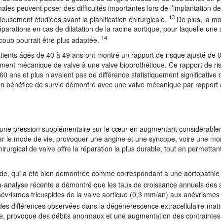
ales peuvent poser des difficultés importantes lors de l’implantation de
13
ieusement étudiées avant la planification chirurgicale.
De plus, la mo
éparations en cas de dilatation de la racine aortique, pour laquelle un
14
coub pourrait être plus adaptée.
patients âgés de 40 à 49 ans ont montré un rapport de risque ajusté de 0
ment mécanique de valve à une valve bioprothétique. Ce rapport de ri
60 ans et plus n’avaient pas de différence statistiquement significative 
 d’un bénéfice de survie démontré avec une valve mécanique par rapport
e une pression supplémentaire sur le cœur en augmentant considérable
iter le mode de vie, provoquer une angine et une syncope, voire une mor
urgical de valve offre la réparation la plus durable, tout en permettan
spide, qui a été bien démontrée comme correspondant à une aortopathie
analyse récente a démontré que les taux de croissance annuels des
évrismes tricuspides de la valve aortique (0,3 mm/an) aux anévrismes 
des différences observées dans la dégénérescence extracellulaire-mat
e, provoque des débits anormaux et une augmentation des contraintes