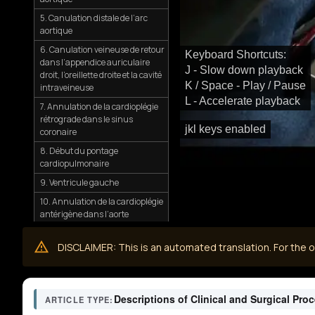
5. Canulation distale de l’arc
aortique
6. Canulation veineuse de retour
Keyboard Shortcuts:
dans l’appendice auriculaire
J - Slow down playback
droit, l’oreillette droite et la cavité
K / Space - Play / Pause
intraveineuse
L - Accelerate playback
7. Annulation de la cardioplégie
rétrograde dans le sinus
jkl keys enabled
coronaire
8. Début du pontage
cardiopulmonaire
9. Ventricule gauche
10. Annulation de la cardioplégie
antérigène dans l’aorte
ascendante
11. Clampage de l’aorte
DISCLAIMER: This is an automated translation. For the or
ascendante
12. Refroidissement du
cœur par cardioplégie et
Descriptions of Clinical and Surgical Pro
ARTICLE TYPE:
refroidissement topique