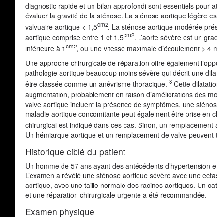
diagnostic rapide et un bilan approfondi sont essentiels pour 
évaluer la gravité de la sténose. La sténose aortique légère
cm2
valvuaire aortique < 1,5
. La sténose aortique modérée pré
cm2
aortique comprise entre 1 et 1,5
. L’aorte sévère est un gr
cm2
inférieure à 1
, ou une vitesse maximale d’écoulement > 4 
Une approche chirurgicale de réparation offre également l’oppo
pathologie aortique beaucoup moins sévère qui décrit une dil
3
être classée comme un anévrisme thoracique.
Cette dilatati
augmentation, probablement en raison d’améliorations des mo
valve aortique incluent la présence de symptômes, une sténos
maladie aortique concomitante peut également être prise en c
chirurgical est indiqué dans ces cas. Sinon, un remplacement
Un hémiarque aortique et un remplacement de valve peuvent tr
Historique ciblé du patient
Un homme de 57 ans ayant des antécédents d’hypertension et 
L’examen a révélé une sténose aortique sévère avec une ectas
aortique, avec une taille normale des racines aortiques. Un 
et une réparation chirurgicale urgente a été recommandée.
Examen physique