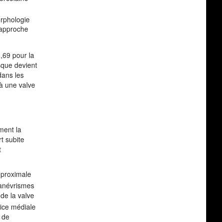
rphologie
e approche
,69 pour la
sque devient
dans les
 à une valve
ment la
t subite
t
 proximale
 anévrismes
de la valve
rice médiale
 de