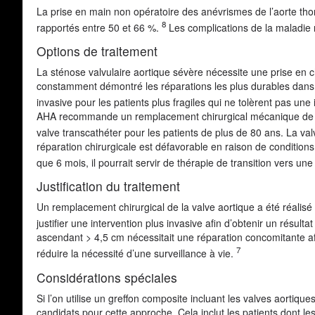
La prise en main non opératoire des anévrismes de l’aorte tho
8
rapportés entre 50 et 66 %.
Les complications de la maladie n
Options de traitement
La sténose valvulaire aortique sévère nécessite une prise en 
constamment démontré les réparations les plus durables dans la
invasive pour les patients plus fragiles qui ne tolèrent pas un
AHA recommande un remplacement chirurgical mécanique de la 
valve transcathéter pour les patients de plus de 80 ans. La val
réparation chirurgicale est défavorable en raison de conditio
que 6 mois, il pourrait servir de thérapie de transition vers une
Justification du traitement
Un remplacement chirurgical de la valve aortique a été réalisé
justifier une intervention plus invasive afin d’obtenir un résulta
ascendant > 4,5 cm nécessitait une réparation concomitante afi
7
réduire la nécessité d’une surveillance à vie.
Considérations spéciales
Si l’on utilise un greffon composite incluant les valves aortiqu
candidats pour cette approche. Cela inclut les patients dont l