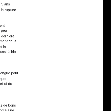
r 5 ans
 la rupture.
ent
n peu
 dernière
ment de la
t la
ssi faible
 longue pour
ique
rt et de
pas de bons
orcelaine