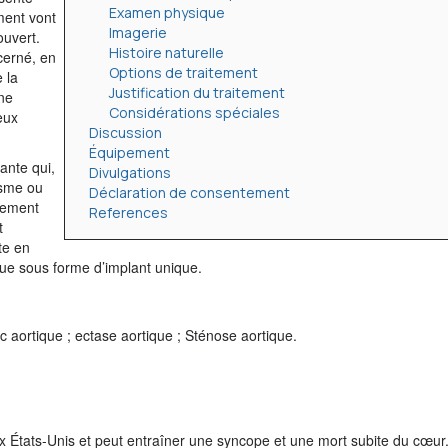
Examen physique
ment vont
Imagerie
ouvert.
Histoire naturelle
cerné, en
Options de traitement
 la
Justification du traitement
une
Considérations spéciales
eux
Discussion
Équipement
ante qui,
Divulgations
isme ou
Déclaration de consentement
acement
References
t
te en
que sous forme d’implant unique.
rc aortique ; ectase aortique ; Sténose aortique.
x États-Unis et peut entraîner une syncope et une mort subite du cœur