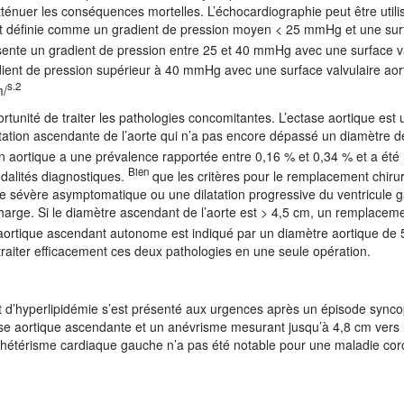
atténuer les conséquences mortelles. L’échocardiographie peut être util
 est définie comme un gradient de pression moyen < 25 mmHg et une sur
sente un gradient de pression entre 25 et 40 mmHg avec une surface v
adient de pression supérieur à 40 mmHg avec une surface valvulaire aor
s.2
m/
rtunité de traiter les pathologies concomitantes. L’ectase aortique est
atation ascendante de l’aorte qui n’a pas encore dépassé un diamètre 
on aortique a une prévalence rapportée entre 0,16 % et 0,34 % et a été
Bien
dalités diagnostiques.
que les critères pour le remplacement chirur
e sévère asymptomatique ou une dilatation progressive du ventricule g
harge. Si le diamètre ascendant de l’aorte est > 4,5 cm, un remplacem
 aortique ascendant autonome est indiqué par un diamètre aortique de 
aiter efficacement ces deux pathologies en une seule opération.
d’hyperlipidémie s’est présenté aux urgences après un épisode synco
e aortique ascendante et un anévrisme mesurant jusqu’à 4,8 cm vers l
cathétérisme cardiaque gauche n’a pas été notable pour une maladie co