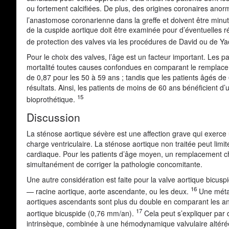
ou fortement calcifiées. De plus, des origines coronaires anorm
l’anastomose coronarienne dans la greffe et doivent être minut
de la cuspide aortique doit être examinée pour d’éventuelles r
de protection des valves via les procédures de David ou de Ya
Pour le choix des valves, l’âge est un facteur important. Les 
mortalité toutes causes confondues en comparant le remplace
de 0,87 pour les 50 à 59 ans ; tandis que les patients âgés de 
résultats. Ainsi, les patients de moins de 60 ans bénéficient
15
bioprothétique.
Discussion
La sténose aortique sévère est une affection grave qui exerc
charge ventriculaire. La sténose aortique non traitée peut lim
cardiaque. Pour les patients d’âge moyen, un remplacement chir
simultanément de corriger la pathologie concomitante.
Une autre considération est faite pour la valve aortique bicu
16
— racine aortique, aorte ascendante, ou les deux.
Une méta-
aortiques ascendants sont plus du double en comparant les an
17
aortique bicuspide (0,76 mm/an).
Cela peut s’expliquer par 
intrinsèque, combinée à une hémodynamique valvulaire altéré