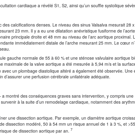
ultation cardiaque a révélé S1, S2, ainsi qu’un souffle systolique sévè
c des calcifications denses. Le niveau des sinus Valsalva mesurait 28 
surant 23 mm. Il y a eu une dilatation anévristique fusiforme de l’aort
ire principale droite et 48 mm au niveau de l’arc aortique proximal. 
scendante immédiatement distale de l’arche mesurant 25 mm. Le cœur n’
sseau.
cule gauche normale de 55 à 60 % et une sténose valvulaire aortique b
se maximale de la valve aortique a été mesurée à 5,94 m/s et la surface
he avec un plombage diastolique altéré a également été observée. Une 
in d’assurer une perfusion cérébrale unilatérale adéquate.
 montré des conséquences graves sans intervention, y compris une 
survenir à la suite d’un remodelage cardiaque, notamment des arythm
aîner une dissection aortique. Par exemple, un diamètre aortique crois
e de dissection modéré, 50 à 54 mm un risque annuel de 1 à 3 %, et >5
7
risque de dissection aortique par an.