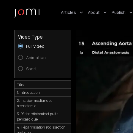
Articles
About
Publish
Video Type
Full Video
Animation
Short
Titre
1. Introduction
2. Incision médiane et
sternotomie
3. Péricardiotomie et puits
péricardique
4. Héparinisation et dissection
aortique