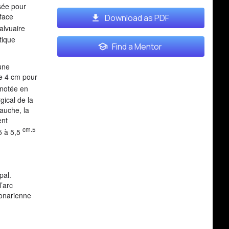
isée pour
face
Download as PDF
alvuaire
tique
Find a Mentor
 une
de 4 cm pour
 notée en
gical de la
auche, la
ent
cm.5
5 à 5,5
pal.
’arc
ronarienne