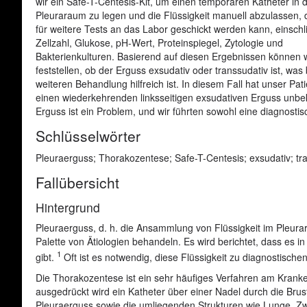
wir ein Safe-T-Centesis-Kit, um einen temporären Katheter in 
Pleuraraum zu legen und die Flüssigkeit manuell abzulassen, 
für weitere Tests an das Labor geschickt werden kann, einschl
Zellzahl, Glukose, pH-Wert, Proteinspiegel, Zytologie und
Bakterienkulturen. Basierend auf diesen Ergebnissen können w
feststellen, ob der Erguss exsudativ oder transsudativ ist, was 
weiteren Behandlung hilfreich ist. In diesem Fall hat unser Pati
einen wiederkehrenden linksseitigen exsudativen Erguss unbe
Erguss ist ein Problem, und wir führten sowohl eine diagnosti
Schlüsselwörter
Pleuraerguss; Thorakozentese; Safe-T-Centesis; exsudativ; tra
Fallübersicht
Hintergrund
Pleuraerguss, d. h. die Ansammlung von Flüssigkeit im Pleurar
Palette von Ätiologien behandeln. Es wird berichtet, dass es i
1
gibt.
Oft ist es notwendig, diese Flüssigkeit zu diagnostisc
Die Thorakozentese ist ein sehr häufiges Verfahren am Krankenb
ausgedrückt wird ein Katheter über einer Nadel durch die Brus
Pleuraerguss sowie die umliegenden Strukturen wie Lunge, Zwer