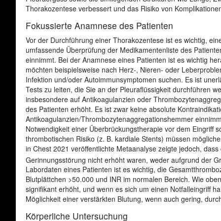
Thorakozentese verbessert und das Risiko von Komplikationen
Fokussierte Anamnese des Patienten
Vor der Durchführung einer Thorakozentese ist es wichtig, e
umfassende Überprüfung der Medikamentenliste des Patienten 
einnimmt. Bei der Anamnese eines Patienten ist es wichtig h
möchten beispielsweise nach Herz-, Nieren- oder Leberprobl
Infektion und/oder Autoimmunsymptomen suchen. Es ist unerläs
Tests zu leiten, die Sie an der Pleuraflüssigkeit durchführen 
insbesondere auf Antikoagulanzien oder Thrombozytenaggreg
des Patienten erhöht. Es ist zwar keine absolute Kontraindika
Antikoagulanzien/Thrombozytenaggregationshemmer einnimmt, 
Notwendigkeit einer Überbrückungstherapie vor dem Eingriff s
thrombotischen Risiko (z. B. kardiale Stents) müssen möglich
in Chest 2021 veröffentlichte Metaanalyse zeigte jedoch, dass 
Gerinnungsstörung nicht erhöht waren, weder aufgrund der 
Labordaten eines Patienten ist es wichtig, die Gesamtthrombo
Blutplättchen >50.000 und INR im normalen Bereich. Wie oben e
signifikant erhöht, und wenn es sich um einen Notfalleingriff 
Möglichkeit einer verstärkten Blutung, wenn auch gering, durc
Körperliche Untersuchung