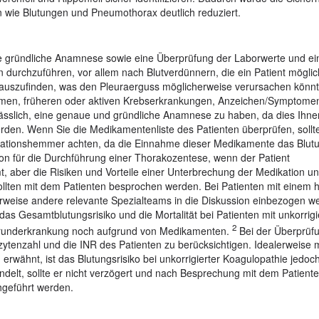
 wie Blutungen und Pneumothorax deutlich reduziert.
ine gründliche Anamnese sowie eine Überprüfung der Laborwerte und ei
durchzuführen, vor allem nach Blutverdünnern, die ein Patient mögli
erauszufinden, was den Pleuraerguss möglicherweise verursachen könnt
emen, früheren oder aktiven Krebserkrankungen, Anzeichen/Symptomen
slich, eine genaue und gründliche Anamnese zu haben, da dies Ihnen h
werden. Wenn Sie die Medikamentenliste des Patienten überprüfen, sollt
ationshemmer achten, da die Einnahme dieser Medikamente das Blutu
tion für die Durchführung einer Thorakozentese, wenn der Patient
aber die Risiken und Vorteile einer Unterbrechung der Medikation un
ollten mit dem Patienten besprochen werden. Bei Patienten mit einem
erweise andere relevante Spezialteams in die Diskussion einbezogen w
das Gesamtblutungsrisiko und die Mortalität bei Patienten mit unkorrigi
2
Grunderkrankung noch aufgrund von Medikamenten.
Bei der Überprüf
zytenzahl und die INR des Patienten zu berücksichtigen. Idealerweise
rwähnt, ist das Blutungsrisiko bei unkorrigierter Koagulopathie jedoch
handelt, sollte er nicht verzögert und nach Besprechung mit dem Patient
hgeführt werden.