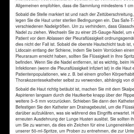
Allgemeinen empfohlen, dass die Sammlung mindestens 1 cm 
Sobald die Stelle markiert ist und nach der Zeitüberschreitung,
legen Sie die Haut unter sterilen Bedingungen ein. Das Safe-T
verschiedenen Nadelgrößen. Um zu verhindern, dass Glasscherb
Nadel zu ziehen. Wechseln Sie zu einer 25-Gauge-Nadel, um ein
Patient vor dem Ablassen der Pleuraflüssigkeit ordnungsgemäß ö
dies nicht der Fall ist. Sobald die oberste Hautschicht taub is
Lidocain entlang der Schiene, indem Sie beim Vorrücken eine
Pleuraraum erreicht haben, sollten Sie Flüssigkeit in Ihre S
befinden. Wenn Sie die Nadel entfernen, ist es wichtig, beim 
Infektionen (wenn die Pleuraflüssigkeit infiziert ist) in die H
Patientenpopulationen, wie z. B. bei einem großen Körperhabit
Thorakozentesekatheter selbst zu verwenden, abhängig von d
Sobald die Haut richtig betäubt ist, machen Sie mit dem Skalp
Aspirieren langsam durch die Hautkerbe knapp über der Rippe 
weitere 3–5 mm vorzurücken. Schieben Sie dann den Katheter ü
Befestigen Sie den Katheter am Drainagebeutel, um die Flüssigk
darüber aufzuklären, was sie während des Eingriffs erwartet. 
erneuten Ausdehnung der Lunge Husten auslöst. Sie sollten ih
um Sie zu warnen, da dies ein Zeichen für eine Lungeneinkle
unserer 50-ml-Spritze, um Proben zu entnehmen, die zur Unter