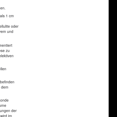
den.
 als 1 cm
llulite oder
pyem und
mentiert
ese zu
lektiven
llen
 befinden
f dem
.
zsonde
äume
tzungen der
 wird im