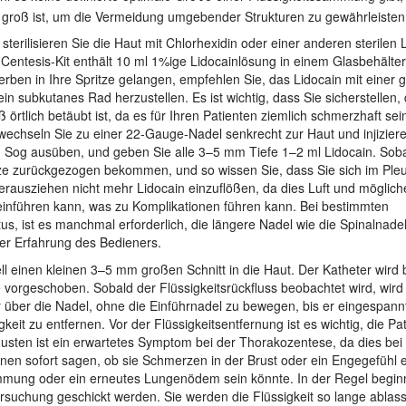
groß ist, um die Vermeidung umgebender Strukturen zu gewährleiste
 sterilisieren Sie die Haut mit Chlorhexidin oder einer anderen sterile
-Centesis-Kit enthält 10 ml 1%ige Lidocainlösung in einem Glasbehälter
en in Ihre Spritze gelangen, empfehlen Sie, das Lidocain mit einer ge
 subkutanes Rad herzustellen. Es ist wichtig, dass Sie sicherstellen, 
rtlich betäubt ist, da es für Ihren Patienten ziemlich schmerzhaft sei
t, wechseln Sie zu einer 22-Gauge-Nadel senkrecht zur Haut und injizier
n Sog ausüben, und geben Sie alle 3–5 mm Tiefe 1–2 ml Lidocain. Sob
pritze zurückgezogen bekommen, und so wissen Sie, dass Sie sich im Pl
Herausziehen nicht mehr Lidocain einzuflößen, da dies Luft und möglic
aut einführen kann, was zu Komplikationen führen kann. Bei bestimmten
us, ist es manchmal erforderlich, die längere Nadel wie die Spinalnade
er Erfahrung des Bedieners.
ell einen kleinen 3–5 mm großen Schnitt in die Haut. Der Katheter wird
vorgeschoben. Sobald der Flüssigkeitsrückfluss beobachtet wird, wird
ber die Nadel, ohne die Einführnadel zu bewegen, bis er eingespannt 
eit zu entfernen. Vor der Flüssigkeitsentfernung ist es wichtig, die Pa
Husten ist ein erwartetes Symptom bei der Thorakozentese, da dies bei
nen sofort sagen, ob sie Schmerzen in der Brust oder ein Engegefühl e
mmung oder ein erneutes Lungenödem sein könnte. In der Regel beginn
suchung geschickt werden. Sie werden die Flüssigkeit so lange ablass