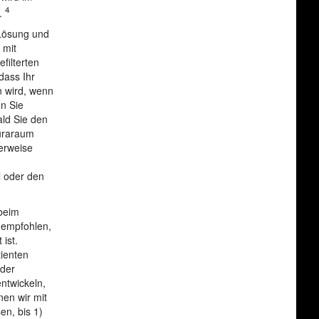
4
n.
n Lösung und
 mit
filterten
dass Ihr
n wird, wenn
en Sie
ald Sie den
euraraum
herweise
l oder den
 beim
 empfohlen,
ist.
tienten
 der
ntwickeln,
en wir mit
en, bis 1)