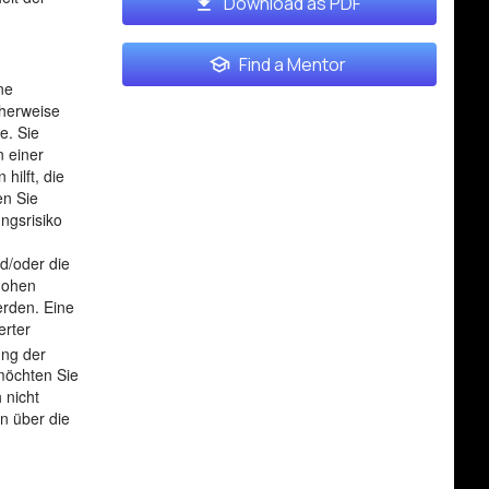
Download as PDF
Find a Mentor
ne
cherweise
e. Sie
 einer
ilft, die
en Sie
ngsrisiko
d/oder die
 hohen
erden. Eine
erter
ung der
 möchten Sie
 nicht
en über die