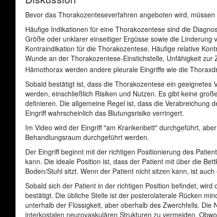
Bevor das Thorakozenteseverfahren angeboten wird, müssen Si
Häufige Indikationen für eine Thorakozentese sind die Diagno
Größe oder unklarer einseitiger Ergüsse sowie die Linderung
Kontraindikation für die Thorakozentese. Häufige relative Kontr
Wunde an der Thorakozentese-Einstichstelle, Unfähigkeit zu
Hämothorax werden andere pleurale Eingriffe wie die Thorax
Sobald bestätigt ist, dass die Thorakozentese ein geeignetes V
werden, einschließlich Risiken und Nutzen. Es gibt keine gr
definieren. Die allgemeine Regel ist, dass die Verabreichun
Eingriff wahrscheinlich das Blutungsrisiko verringert.
Im Video wird der Eingriff "am Krankenbett" durchgeführt, aber 
Behandlungsraum durchgeführt werden.
Der Eingriff beginnt mit der richtigen Positionierung des Patien
kann. Die ideale Position ist, dass der Patient mit über die
Boden/Stuhl sitzt. Wenn der Patient nicht sitzen kann, ist auc
Sobald sich der Patient in der richtigen Position befindet, wir
bestätigt. Die übliche Stelle ist der posterolaterale Rücken m
unterhalb der Flüssigkeit, aber oberhalb des Zwerchfells. Die N
interkostalen neurovaskulären Strukturen zu vermeiden. Obwoh