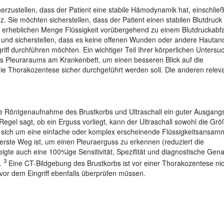
herzustellen, dass der Patient eine stabile Hämodynamik hat, einschließ
. Sie möchten sicherstellen, dass der Patient einen stabilen Blutdruck
r erheblichen Menge Flüssigkeit vorübergehend zu einem Blutdruckabfa
 und sicherstellen, dass es keine offenen Wunden oder andere Hautan
riff durchführen möchten. Ein wichtiger Teil Ihrer körperlichen Unters
es Pleuraraums am Krankenbett, um einen besseren Blick auf die
ie Thorakozentese sicher durchgeführt werden soll. Die anderen relev
ne Röntgenaufnahme des Brustkorbs und Ultraschall ein guter Ausgang
el sagt, ob ein Erguss vorliegt, kann der Ultraschall sowohl die Grö
 es sich um eine einfache oder komplex erscheinende Flüssigkeitsansam
cherste Weg ist, um einen Pleuraerguss zu erkennen (reduziert die
gte auch eine 100%ige Sensitivität, Spezifität und diagnostische Genau
3
s.
Eine CT-Bildgebung des Brustkorbs ist vor einer Thorakozentese nic
e vor dem Eingriff ebenfalls überprüfen müssen.