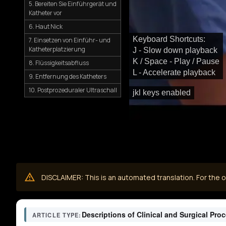
5. Bereiten Sie Einführgerät und
Katheter vor
6. Haut Nick
Keyboard Shortcuts:
7. Einsetzen von Einführ- und
Katheterplatzierung
J - Slow down playback
K / Space - Play / Pause
8. Flüssigkeitsabfluss
L - Accelerate playback
9. Entfernung des Katheters
10. Postprozeduraler Ultraschall
jkl keys enabled
DISCLAIMER: This is an automated translation. For the or
Descriptions of Clinical and Surgical Pro
ARTICLE TYPE: