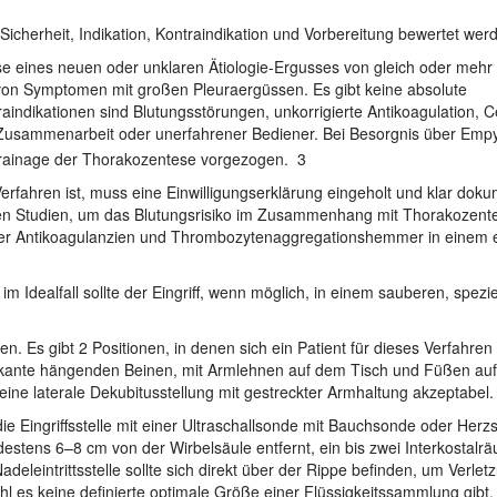
cherheit, Indikation, Kontraindikation und Vorbereitung bewertet wer
se eines neuen oder unklaren Ätiologie-Ergusses von gleich oder mehr
 von Symptomen mit großen Pleuraergüssen. Es gibt keine absolute
aindikationen sind Blutungsstörungen, unkorrigierte Antikoagulation, Ce
r Zusammenarbeit oder unerfahrener Bediener. Bei Besorgnis über Em
drainage der Thorakozentese vorgezogen.
3
erfahren ist, muss eine Einwilligungserklärung eingeholt und klar doku
oßen Studien, um das Blutungsrisiko im Zusammenhang mit Thorakozent
g der Antikoagulanzien und Thrombozytenaggregationshemmer in einem e
im Idealfall sollte der Eingriff, wenn möglich, in einem sauberen, spezie
ten. Es gibt 2 Positionen, in denen sich ein Patient für dieses Verfahren
 Bettkante hängenden Beinen, mit Armlehnen auf dem Tisch und Füßen au
h eine laterale Dekubitusstellung mit gestreckter Armhaltung akzeptabel
d die Eingriffsstelle mit einer Ultraschallsonde mit Bauchsonde oder Her
indestens 6–8 cm von der Wirbelsäule entfernt, ein bis zwei Interkostalr
adeleintrittsstelle sollte sich direkt über der Rippe befinden, um Verle
l es keine definierte optimale Größe einer Flüssigkeitssammlung gibt,