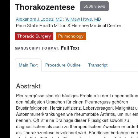
Thorakozentese
5506 views
Alexandra J. Lopez, MD
;
Yu Maw Htwe, MD
Penn State Health Milton S. Hershey Medical Center
Thoracic Surgery
Pulmonology
Full Text
MANUSCRIPT FORMAT:
Main Text
Procedure Outline
Transcript
Abstrakt
Pleuraergüsse sind ein häufiges Problem in der Lungenheilku
den häufigsten Ursachen für einen Pleuraerguss gehören
Brustinfektionen, Herzinsuffizienz, Leberversagen, Malignität 
Autoimmunerkrankungen wie rheumatoide Arthritis, um nur ein
nennen. Oft ist eine Drainage dieser Flüssigkeit sowohl zu
diagnostischen als auch zu therapeutischen Zwecken erforderl
als Thorakozentese bezeichnet wird. Für dieses Verfahren v