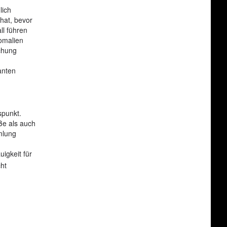
lich
 hat, bevor
ll führen
omalien
uchung
anten
spunkt.
ße als auch
mlung
igkeit für
ht