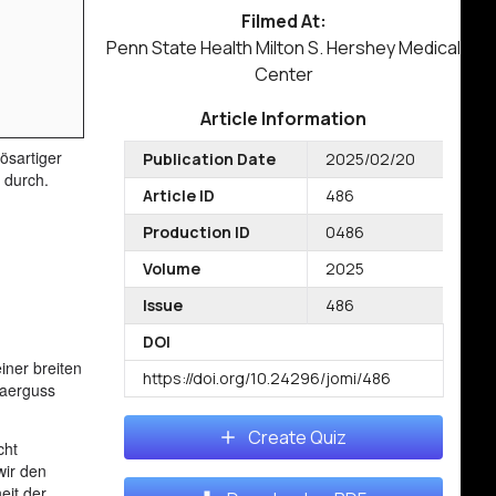
Filmed At:
Penn State Health Milton S. Hershey Medical
Center
Article Information
ösartiger
Publication Date
2025/02/20
 durch.
Article ID
486
Production ID
0486
Volume
2025
Issue
486
DOI
iner breiten
https://doi.org/10.24296/jomi/486
raerguss
Create Quiz
cht
wir den
eit der