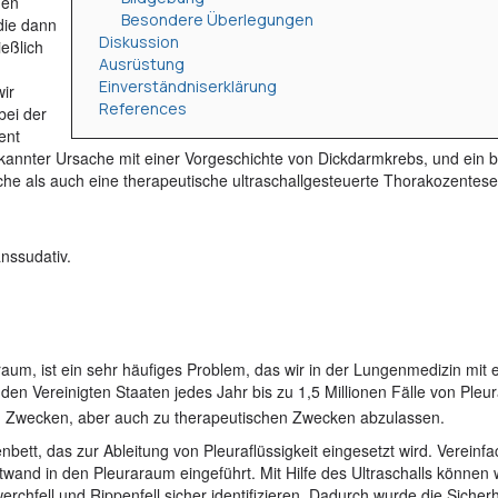
den
Besondere Überlegungen
die dann
Diskussion
ießlich
Ausrüstung
Einverständniserklärung
ir
References
bei der
ent
kannter Ursache mit einer Vorgeschichte von Dickdarmkrebs, und ein b
sche als auch eine therapeutische ultraschallgesteuerte Thorakozentese
nssudativ.
aum, ist ein sehr häufiges Problem, das wir in der Lungenmedizin mit e
n den Vereinigten Staaten jedes Jahr bis zu 1,5 Millionen Fälle von Pleu
hen Zwecken, aber auch zu therapeutischen Zwecken abzulassen.
ett, das zur Ableitung von Pleuraflüssigkeit eingesetzt wird. Vereinfa
twand in den Pleuraraum eingeführt. Mit Hilfe des Ultraschalls können 
chfell und Rippenfell sicher identifizieren. Dadurch wurde die Sicherh