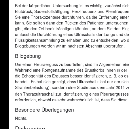
Bei der körperlichen Untersuchung ist es wichtig, zunächst sic
Blutdruck, Sauerstoffsättigung, Herzfrequenz und Atemfrequenz
Sie eine Thorakozentese durchführen, da die Entfernung eine
kann. Sie sollten dann den Rücken des Patienten untersuchen
gibt, die den Ort beeinträchtigen könnten, an dem Sie den Eing
umfasst die Durchführung eines Ultraschalls der Lunge und d
Flüssigkeitsansammlung zu erhalten und zu entscheiden, wo d
Bildgebungen werden wir im nächsten Abschnitt überprüfen.
Bildgebung
Um einen Pleuraerguss zu beurteilen, sind im Allgemeinen ei
Während eine Röntgenaufnahme des Brustkorbs Ihnen in der Reg
die Echogenität des Ergusses besser identifizieren, z. B. ob
handelt. Es hat sich gezeigt, dass Ultraschall nicht nur der si
Strahlenbelastung), sondern eine Studie aus dem Jahr 2011 zei
den Thoraxultraschall zur Identifizierung eines Pleuraergusse
erforderlich, obwohl es sehr wahrscheinlich ist, dass Sie dies
Besondere Überlegungen
Nichts.
Diskussion