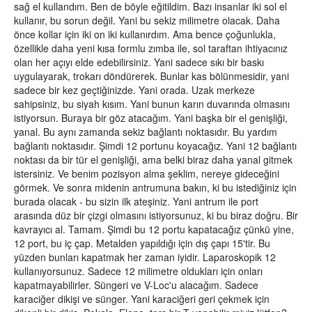
sağ el kullandım. Ben de böyle eğitildim. Bazı insanlar iki sol el
kullanır, bu sorun değil. Yani bu sekiz milimetre olacak. Daha
önce kollar için iki on iki kullanırdım. Ama bence çoğunlukla,
özellikle daha yeni kısa formlu zımba ile, sol taraftan ihtiyacınız
olan her açıyı elde edebilirsiniz. Yani sadece sıkı bir baskı
uygulayarak, trokarı döndürerek. Bunlar kas bölünmesidir, yani
sadece bir kez geçtiğinizde. Yani orada. Uzak merkeze
sahipsiniz, bu siyah kısım. Yani bunun karın duvarında olmasını
istiyorsun. Buraya bir göz atacağım. Yani başka bir el genişliği,
yanal. Bu aynı zamanda sekiz bağlantı noktasıdır. Bu yardım
bağlantı noktasıdır. Şimdi 12 portunu koyacağız. Yani 12 bağlantı
noktası da bir tür el genişliği, ama belki biraz daha yanal gitmek
istersiniz. Ve benim pozisyon alma şeklim, nereye gideceğini
görmek. Ve sonra midenin antrumuna bakın, ki bu istediğiniz için
burada olacak - bu sizin ilk ateşiniz. Yani antrum ile port
arasında düz bir çizgi olmasını istiyorsunuz, ki bu biraz doğru. Bir
kavrayıcı al. Tamam. Şimdi bu 12 portu kapatacağız çünkü yine,
12 port, bu iç çap. Metalden yapıldığı için dış çapı 15'tir. Bu
yüzden bunları kapatmak her zaman iyidir. Laparoskopik 12
kullanıyorsunuz. Sadece 12 milimetre oldukları için onları
kapatmayabilirler. Süngeri ve V-Loc'u alacağım. Sadece
karaciğer dikişi ve sünger. Yani karaciğeri geri çekmek için