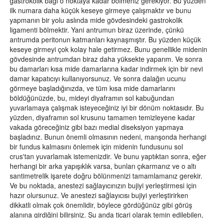
gastrokolik bağı o noktaya kadar bölmeniz gerekiyor. Bu yüzden
ilk numara daha küçük keseye girmeye çalışmaktır ve bunu
yapmanın bir yolu aslında mide gövdesindeki gastrokolik
ligamenti bölmektir. Yani antrumun biraz üzerinde, çünkü
antrumda peritonun katmanları kaynaşmıştır. Bu yüzden küçük
keseye girmeyi çok kolay hale getirmez. Bunu genellikle midenin
gövdesinde antrumdan biraz daha yüksekte yaparım. Ve sonra
bu damarları kısa mide damarlarına kadar indirmek için bir nevi
damar kapatıcıyı kullanıyorsunuz. Ve sonra dalağın ucunu
görmeye başladığınızda, ve tüm kısa mide damarlarını
böldüğünüzde, bu, mideyi diyaframın sol kabuğundan
yuvarlamaya çalışmak isteyeceğiniz iyi bir dönüm noktasıdır. Bu
yüzden, diyaframın sol krusunu tamamen temizleyene kadar
vakada göreceğiniz gibi bazı medial diseksiyon yapmaya
başladınız. Bunun önemli olmasının nedeni, manşonda herhangi
bir fundus kalmasını önlemek için midenin fundusunu sol
crus'tan yuvarlamak istemenizdir. Ve bunu yaptıktan sonra, eğer
herhangi bir arka yapışıklık varsa, bunları çıkarmanız ve o altı
santimetrelik işarete doğru bölünmenizi tamamlamanız gerekir.
Ve bu noktada, anestezi sağlayıcınızın bujiyi yerleştirmesi için
hazır olursunuz. Ve anestezi sağlayıcısı bujiyi yerleştirirken
dikkatli olmak çok önemlidir, böylece gördüğünüz gibi görüş
alanına girdiğini bilirsiniz. Şu anda ticari olarak temin edilebilen,