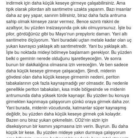
indirmek için daha küçük keseye girmeye çalışabilirsiniz. Ama
tipik olarak pilordan altı santimetre uzakta yaparım. Bazı insanlar
daha az şey yapar, sanırım bilirsiniz, biraz daha fazla antruma
sahip olmak kimseye zarar vermez. Bence sızıntı riskini de
azaltıyor, bu yüzden insizasyonda çok sıkı olmuyorsunuz. İşte bu
pilor, gördüğünüz gibi bu Mayo'nun prepyloric damarı. Yani altı
santimetre ölçüyorum. Yani buradaki uçtan metale kadar olan uç
yukarı kavrayıcı yaklaşık altı santimetredir. Yani bu yaklaşık altı.
İşte bu noktada mideyi bölmeye başlamam gerekiyor. Bu yüzden
belki o geminin nerede olduğunu işaretleyeceğim. Ve sonra
bunun bir dakikalığına olmasına izin vereceğim. Ve ben sadece
daha küçük keseye girmeye çalışacağım. Şimdi, midenin
gövdesi olan daha küçük keseye girmemin nedeni, periton
tabakalarının çok fazla kaynaşmadığı yer olmasıdır. Bu nedenle
genellikle periton tabakaları, kısa mide bölgesinde ve midenin
antrumunda daha yüksek türde kaynaşır. Bu yüzden bu konuya
girmekten kaçınmaya çalışıyorum çünkü oraya girmek daha zor.
Yani burada, midenin vücudunda, katmanlar süper kaynaşmış
değildir, bu yüzden daha küçük keseye girmek çok kolaydır.
Bazen onu biraz yukarı çekmelisin. CO2'nin sizin için
diseksiyonun bir kısmını yapmasına izin verin. Buyrun. Bu daha
küçük bir kese. Bu yüzden mideye yakın durmaya çalışıyorum