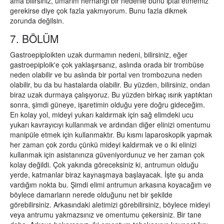
ama bilirsiniz, umarım herhangi bir nedenle bunu iptal etmemiz
gerekirse diye çok fazla yakmıyorum. Bunu fazla dikmek
zorunda değilsin.
7. BÖLÜM
Gastroepiploikten uzak durmamın nedeni, bilirsiniz, eğer
gastroepiploik'e çok yaklaşırsanız, aslında orada bir trombüse
neden olabilir ve bu aslında bir portal ven trombozuna neden
olabilir, bu da bu hastalarda olabilir. Bu yüzden, bilirsiniz, ondan
biraz uzak durmaya çalışıyoruz. Bu yüzden birkaç ısırık yaptıktan
sonra, şimdi güneye, işaretimin olduğu yere doğru gideceğim.
En kolay yol, mideyi yukarı kaldırmak için sağ elimdeki ucu
yukarı kavrayıcıyı kullanmak ve ardından diğer elinizi omentumu
manipüle etmek için kullanmaktır. Bu kısmı laparoskopik yapmak
her zaman çok zordu çünkü mideyi kaldırmak ve o iki elinizi
kullanmak için asistanınıza güveniyordunuz ve her zaman çok
kolay değildi. Çok yakında göreceksiniz ki, antrumun olduğu
yerde, katmanlar biraz kaynaşmaya başlayacak. İşte şu anda
vardığım nokta bu. Şimdi elimi antrumun arkasına koyacağım ve
böylece damarların nerede olduğunu net bir şekilde
görebilirsiniz. Arkasındaki aletimizi görebilirsiniz, böylece mideyi
veya antrumu yakmazsınız ve omentumu çekersiniz. Bir tane