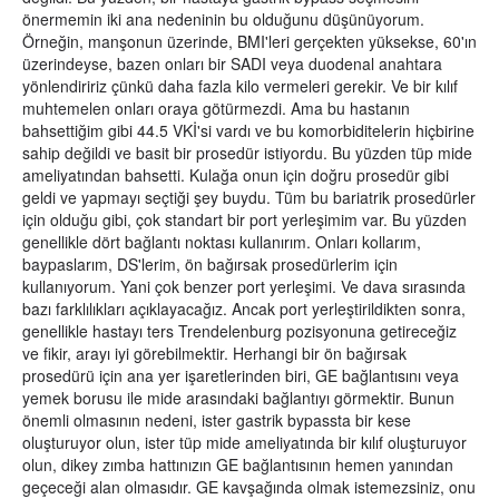
önermemin iki ana nedeninin bu olduğunu düşünüyorum.
Örneğin, manşonun üzerinde, BMI'leri gerçekten yüksekse, 60'ın
üzerindeyse, bazen onları bir SADI veya duodenal anahtara
yönlendiririz çünkü daha fazla kilo vermeleri gerekir. Ve bir kılıf
muhtemelen onları oraya götürmezdi. Ama bu hastanın
bahsettiğim gibi 44.5 VKİ'si vardı ve bu komorbiditelerin hiçbirine
sahip değildi ve basit bir prosedür istiyordu. Bu yüzden tüp mide
ameliyatından bahsetti. Kulağa onun için doğru prosedür gibi
geldi ve yapmayı seçtiği şey buydu. Tüm bu bariatrik prosedürler
için olduğu gibi, çok standart bir port yerleşimim var. Bu yüzden
genellikle dört bağlantı noktası kullanırım. Onları kollarım,
baypaslarım, DS'lerim, ön bağırsak prosedürlerim için
kullanıyorum. Yani çok benzer port yerleşimi. Ve dava sırasında
bazı farklılıkları açıklayacağız. Ancak port yerleştirildikten sonra,
genellikle hastayı ters Trendelenburg pozisyonuna getireceğiz
ve fikir, arayı iyi görebilmektir. Herhangi bir ön bağırsak
prosedürü için ana yer işaretlerinden biri, GE bağlantısını veya
yemek borusu ile mide arasındaki bağlantıyı görmektir. Bunun
önemli olmasının nedeni, ister gastrik bypassta bir kese
oluşturuyor olun, ister tüp mide ameliyatında bir kılıf oluşturuyor
olun, dikey zımba hattınızın GE bağlantısının hemen yanından
geçeceği alan olmasıdır. GE kavşağında olmak istemezsiniz, onu