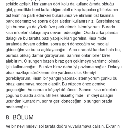
şekilde gelişir. Her zaman dört kolu da kullandığımda olduğu
gibi, genellikle beni kullandığım aleti o kap kapatıcı gibi ekranın
üst kısmına park ederken bulursunuz ve ekranın üst kısmına
park edersiniz ve sonra diğer aletleri kullanırsınız. Görebilmeniz
için buraya ya da yüzünüze park etmek istemiyorum. Burada
kısa mideleri dolaşmaya devam edeceğim. Orada arka planda
dalağı ve bu tarafta bazı yapışıklıkları görelim. Kısa mide
tarafında devam edelim, sonra geri döneceğim ve medial
gideceğim ve bunu açıklayacağım. Ama oradaki fundus hala bu,
burada birkaç damar görüyorum. Sanırım onları birer birer
alabilirim. O süngeri bazen biraz geri çekilmeye yardımcı olmak
için kullanacağım. Bu size biraz daha iyi pozlama sağlar. Dokuyu
biraz nazikçe sürüklemenize yardımcı olur. Gemiyi
görebiliyorum. Kısmi bir yangın yapmak istemiyorum çünkü bu
biraz kanamaya neden olabilir. Bu yüzden önce gemiye
geçeceğim. Ve sonra o köşeyi dönünce. Sanırım kısa midelerin
çoğunu burada aldım. Bir kez hissettiğimde - mideyi dalağın
ucundan kurtardım, sonra geri döneceğim, o süngeri orada
bırakacağım.
8. BÖLÜM
Ve bir nevi mideyi sol tarafa doğru yuvarlamaya çalışın. Ekranın