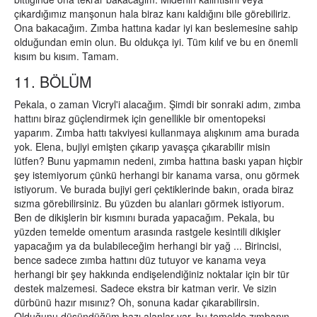
çıkardığımız manşonun hala biraz kanı kaldığını bile görebiliriz.
Ona bakacağım. Zımba hattına kadar iyi kan beslemesine sahip
olduğundan emin olun. Bu oldukça iyi. Tüm kılıf ve bu en önemli
kısım bu kısım. Tamam.
11. BÖLÜM
Pekala, o zaman Vicryl'i alacağım. Şimdi bir sonraki adım, zımba
hattını biraz güçlendirmek için genellikle bir omentopeksi
yaparım. Zımba hattı takviyesi kullanmaya alışkınım ama burada
yok. Elena, bujiyi emişten çıkarıp yavaşça çıkarabilir misin
lütfen? Bunu yapmamın nedeni, zımba hattına baskı yapan hiçbir
şey istemiyorum çünkü herhangi bir kanama varsa, onu görmek
istiyorum. Ve burada bujiyi geri çektiklerinde bakın, orada biraz
sızma görebilirsiniz. Bu yüzden bu alanları görmek istiyorum.
Ben de dikişlerin bir kısmını burada yapacağım. Pekala, bu
yüzden temelde omentum arasında rastgele kesintili dikişler
yapacağım ya da bulabileceğim herhangi bir yağ ... Birincisi,
bence sadece zımba hattını düz tutuyor ve kanama veya
herhangi bir şey hakkında endişelendiğiniz noktalar için bir tür
destek malzemesi. Sadece ekstra bir katman verir. Ve sizin
dürbünü hazır mısınız? Oh, sonuna kadar çıkarabilirsin.
Olduğunu düşündüğüm bazı alanlar var, bu temelde zımbanın