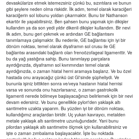
devaskülarize etmek istemezsiniz çünkü bu, sızıntılara ve bunun
gibi şeylere neden olma riskidir. İlk adım, temel olarak karaciğeri
karaciğerin sol lobunu yoldan çıkarmaktır. Bunu bir Nathanson
ekartör ile yapabilirsiniz. Ben şahsen bunu yapmak için dikişler
kullandım ya da son yedi yıldır dikenli dikişler kullandım. Bir nevi
ilk adım, bunu geri çekmek ve ardından GE bağlantısını
tanımlamaya çalışmaktır. Bu nedenle, GE bağlantısı için iyi bir
dönüm noktası, temel olarak diyaframın sol crusu ile GE
bağlantısı arasındaki bağlantı olan frenoözofageal ligamenttir. Ve
bu da yağ yastığına sahip. Bunu tanımlayıp parçalara
ayırdığınızda, diyaframın sol kıvrımından temel olarak
ayırdığınızda, o zaman hiatal herni aramaya başlarız. Ve bu özel
hastada onu arayacağız çünkü üst GI'sinde şüpheliydi. Ve
bununla işiniz bittikten sonra ve/veya hastanın hiatal hernisi
varsa ve sonunda onu hazırlarsanız, o zaman gastrokolik
ligamenti nerede bölmeye başlayacağınızı belirlemek için bir nevi
devam edersiniz. Ve bunu genellikle pylori'den yaklaşık altı
santimetre uzakta yaparım. Bu yüzden iyi bir dönüm noktası,
kullandığımız araçlardan biridir. Uç yukarı kavrayıcı, metalden
metale yaklaşık altı santimetre uzunluğundadır. Yani bunu
pilordan yaklaşık altı santimetre ölçmek için kullanabilirsiniz ve
işte o zaman zımbalama başlayacaktır. İşte bu noktada