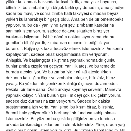
yükler kullanmak hakkında tartışabilirdik, ama yıllar boyunca,
bilirsiniz, bu zımbalar için birçok farklı şey denedim, ama şimdiye
kadar bu mavi, ve sonra zımba hattı takviyesi olmadan beyaz
yükleri kullanarak iyi bir geçiş oldu. Ama ben de bir omentopeksi
yapıyorum, bu da - yani yine aynı şey, zımbanın kasıklarına
sarılmak istemiyorum, sadece dokuyu sıkarken biraz yer
bırakmak istiyorum. İyi bir dönüm noktası aynı zamanda bu
gemilerin bittiği yerdir, zımbanızın olmasını istediğiniz yer
burasıdır. Bujiye çok fazla tecavüz etmek istemezsiniz. Ve sonra
kapatıyorum, sadece biraz sıkıştırmasına izin veriyorum.
Anlaşıldı. Ve başlangıçta sıkıştırma yapmak normaldir çünkü
bunlar zımba çizgilerini geçiyor. Yani ilk ateş, ve bu temelde
burada ateşleniyor. Ve bu zımba iyidir çünkü ateşlenirken
dokunun kalınlığını ölçer ve zımbaları ateşler, bilirsiniz, biraz
yavaş. Bu yüzden ateşlenirken kalınlığı ölçmeye devam eder.
Pekala, bir tane daha. Örsü arkaya koymayı severim. Manevra
yapmak kolaydır. Yani bunun için - mideyi çok sıkı çekmiyorum,
sadece düz durmasına izin veriyorum. Sadece bir dakika
sıkıştırmasına izin verin. Yani şimdi bu kısım biraz, bilirsiniz,
önemli hale geliyor çünkü herhangi bir fundusa sahip olmak
istemezsiniz. Bu yüzden bu şekilde gittiğinizden ve fundusu
arkada bırakmadığınızdan emin olmak istersiniz. Yine, orada yağ
yastığının hiçbirini istemiyorum, düz. Bu yüzden kapatacağım. Bir