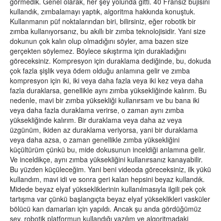
görmedik. Genel olarak, her şey yolunda gitti. 40 Fransız bujisini
kullandık, zımbalamayı yaptık, algoritma hakkında konuştuk.
Kullanmanın püf noktalarından biri, bilirsiniz, eğer robotik bir
zımba kullanıyorsanız, bu akıllı bir zımba teknolojisidir. Yani size
dokunun çok kalın olup olmadığını söyler, ama bazen size
gerçekten söylemez. Böylece sıkıştırma için durakladığını
göreceksiniz. Kompresyon için duraklama dediğinde, bu, dokuda
çok fazla şişlik veya ödem olduğu anlamına gelir ve zımba
kompresyon için iki, iki veya daha fazla veya iki kez veya daha
fazla duraklarsa, genellikle aynı zımba yüksekliğinde kalırım. Bu
nedenle, mavi bir zımba yüksekliği kullanırsam ve bu bana iki
veya daha fazla duraklama verirse, o zaman aynı zımba
yüksekliğinde kalırım. Bir duraklama veya daha az veya
üzgünüm, ikiden az duraklama veriyorsa, yani bir duraklama
veya daha azsa, o zaman genellikle zımba yüksekliğini
küçültürüm çünkü bu, mide dokusunun inceldiği anlamına gelir.
Ve inceldikçe, aynı zımba yüksekliğini kullanırsanız kanayabilir.
Bu yüzden küçüleceğim. Yani beni videoda göreceksiniz, ilk yükü
kullandım, mavi idi ve sonra geri kalan hepsini beyaz kullandık.
Midede beyaz elyaf yüksekliklerinin kullanılmasıyla ilgili pek çok
tartışma var çünkü başlangıçta beyaz elyaf yükseklikleri vasküler
bölücü kan damarları için yapıldı. Ancak şu anda gördüğümüz
şey, robotik platformun kullandığı yazılım ve algoritmadaki