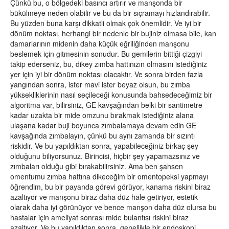
Çünkü bu, o bölgedeki basıncı artırır ve manşonda bir
bükülmeye neden olabilir ve bu da bir sıçramayı hızlandırabilir.
Bu yüzden buna karşı dikkatli olmak çok önemlidir. Ve iyi bir
dönüm noktası, herhangi bir nedenle bir bujiniz olmasa bile, kan
damarlarının midenin daha küçük eğriliğinden manşonu
beslemek için gitmesinin sonudur. Bu gemilerin bittiği çizgiyi
takip ederseniz, bu, dikey zımba hattınızın olmasını istediğiniz
yer için iyi bir dönüm noktası olacaktır. Ve sonra birden fazla
yangından sonra, ister mavi ister beyaz olsun, bu zımba
yüksekliklerinin nasıl seçileceği konusunda bahsedeceğimiz bir
algoritma var, bilirsiniz, GE kavşağından belki bir santimetre
kadar uzakta bir mide omzunu bırakmak istediğiniz alana
ulaşana kadar buji boyunca zımbalamaya devam edin GE
kavşağında zımbalayın, çünkü bu aynı zamanda bir sızıntı
riskidir. Ve bu yapıldıktan sonra, yapabileceğiniz birkaç şey
olduğunu biliyorsunuz. Birincisi, hiçbir şey yapamazsınız ve
zımbaları olduğu gibi bırakabilirsiniz. Ama ben şahsen
omentumu zımba hattına dikeceğim bir omentopeksi yapmayı
öğrendim, bu bir payanda görevi görüyor, kanama riskini biraz
azaltıyor ve manşonu biraz daha düz hale getiriyor, estetik
olarak daha iyi görünüyor ve bence manşon daha düz olursa bu
hastalar için ameliyat sonrası mide bulantısı riskini biraz
azaltıyor. Ve bu yapıldıktan sonra, genellikle bir endoskopi