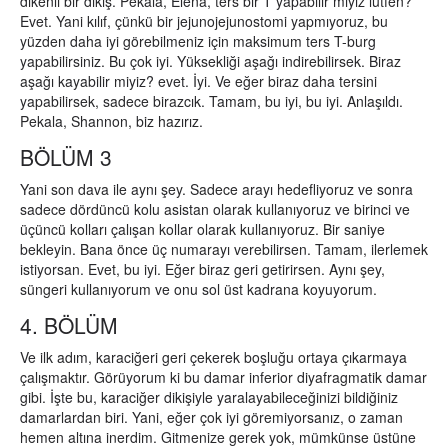
dikenli bir dikiş. Pekala, Elena, ters bir T yapabilir miyiz lütfen?
Evet. Yani kılıf, çünkü bir jejunojejunostomi yapmıyoruz, bu
yüzden daha iyi görebilmeniz için maksimum ters T-burg
yapabilirsiniz. Bu çok iyi. Yüksekliği aşağı indirebilirsek. Biraz
aşağı kayabilir miyiz? evet. İyi. Ve eğer biraz daha tersini
yapabilirsek, sadece birazcık. Tamam, bu iyi, bu iyi. Anlaşıldı.
Pekala, Shannon, biz hazırız.
BÖLÜM 3
Yani son dava ile aynı şey. Sadece arayı hedefliyoruz ve sonra
sadece dördüncü kolu asistan olarak kullanıyoruz ve birinci ve
üçüncü kolları çalışan kollar olarak kullanıyoruz. Bir saniye
bekleyin. Bana önce üç numarayı verebilirsen. Tamam, ilerlemek
istiyorsan. Evet, bu iyi. Eğer biraz geri getirirsen. Aynı şey,
süngeri kullanıyorum ve onu sol üst kadrana koyuyorum.
4. BÖLÜM
Ve ilk adım, karaciğeri geri çekerek boşluğu ortaya çıkarmaya
çalışmaktır. Görüyorum ki bu damar inferior diyafragmatik damar
gibi. İşte bu, karaciğer dikişiyle yaralayabileceğinizi bildiğiniz
damarlardan biri. Yani, eğer çok iyi göremiyorsanız, o zaman
hemen altına inerdim. Gitmenize gerek yok, mümkünse üstüne