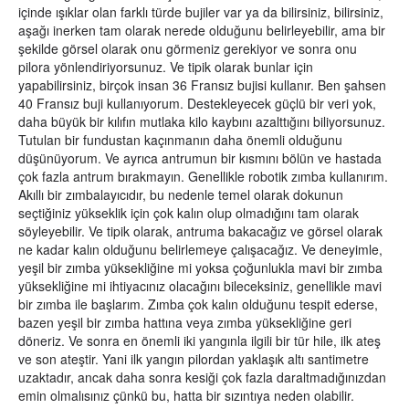
içinde ışıklar olan farklı türde bujiler var ya da bilirsiniz, bilirsiniz,
aşağı inerken tam olarak nerede olduğunu belirleyebilir, ama bir
şekilde görsel olarak onu görmeniz gerekiyor ve sonra onu
pilora yönlendiriyorsunuz. Ve tipik olarak bunlar için
yapabilirsiniz, birçok insan 36 Fransız bujisi kullanır. Ben şahsen
40 Fransız buji kullanıyorum. Destekleyecek güçlü bir veri yok,
daha büyük bir kılıfın mutlaka kilo kaybını azalttığını biliyorsunuz.
Tutulan bir fundustan kaçınmanın daha önemli olduğunu
düşünüyorum. Ve ayrıca antrumun bir kısmını bölün ve hastada
çok fazla antrum bırakmayın. Genellikle robotik zımba kullanırım.
Akıllı bir zımbalayıcıdır, bu nedenle temel olarak dokunun
seçtiğiniz yükseklik için çok kalın olup olmadığını tam olarak
söyleyebilir. Ve tipik olarak, antruma bakacağız ve görsel olarak
ne kadar kalın olduğunu belirlemeye çalışacağız. Ve deneyimle,
yeşil bir zımba yüksekliğine mi yoksa çoğunlukla mavi bir zımba
yüksekliğine mi ihtiyacınız olacağını bileceksiniz, genellikle mavi
bir zımba ile başlarım. Zımba çok kalın olduğunu tespit ederse,
bazen yeşil bir zımba hattına veya zımba yüksekliğine geri
döneriz. Ve sonra en önemli iki yangınla ilgili bir tür hile, ilk ateş
ve son ateştir. Yani ilk yangın pilordan yaklaşık altı santimetre
uzaktadır, ancak daha sonra kesiği çok fazla daraltmadığınızdan
emin olmalısınız çünkü bu, hatta bir sızıntıya neden olabilir.