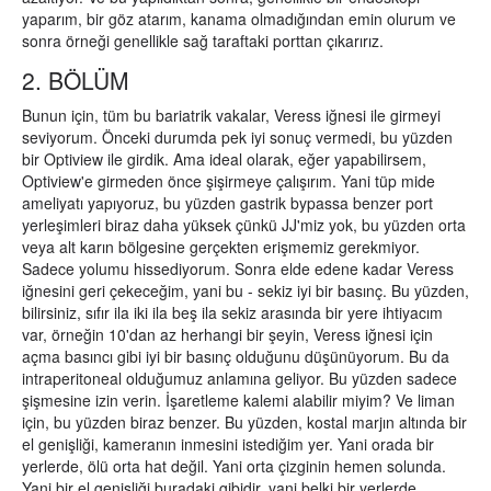
yaparım, bir göz atarım, kanama olmadığından emin olurum ve
sonra örneği genellikle sağ taraftaki porttan çıkarırız.
2. BÖLÜM
Bunun için, tüm bu bariatrik vakalar, Veress iğnesi ile girmeyi
seviyorum. Önceki durumda pek iyi sonuç vermedi, bu yüzden
bir Optiview ile girdik. Ama ideal olarak, eğer yapabilirsem,
Optiview'e girmeden önce şişirmeye çalışırım. Yani tüp mide
ameliyatı yapıyoruz, bu yüzden gastrik bypassa benzer port
yerleşimleri biraz daha yüksek çünkü JJ'miz yok, bu yüzden orta
veya alt karın bölgesine gerçekten erişmemiz gerekmiyor.
Sadece yolumu hissediyorum. Sonra elde edene kadar Veress
iğnesini geri çekeceğim, yani bu - sekiz iyi bir basınç. Bu yüzden,
bilirsiniz, sıfır ila iki ila beş ila sekiz arasında bir yere ihtiyacım
var, örneğin 10'dan az herhangi bir şeyin, Veress iğnesi için
açma basıncı gibi iyi bir basınç olduğunu düşünüyorum. Bu da
intraperitoneal olduğumuz anlamına geliyor. Bu yüzden sadece
şişmesine izin verin. İşaretleme kalemi alabilir miyim? Ve liman
için, bu yüzden biraz benzer. Bu yüzden, kostal marjın altında bir
el genişliği, kameranın inmesini istediğim yer. Yani orada bir
yerlerde, ölü orta hat değil. Yani orta çizginin hemen solunda.
Yani bir el genişliği buradaki gibidir, yani belki bir yerlerde