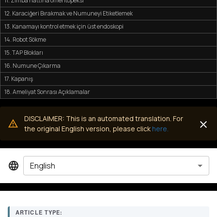
11. Zımba hattına omentopeksi
12. Karaciğeri Bırakmak ve Numuneyi Etiketlemek
13. Kanamayı kontrol etmek için üst endoskopi
14. Robot Sökme
15. TAP Blokları
16. Numune Çıkarma
17. Kapanış
18. Ameliyat Sonrası Açıklamalar
DISCLAIMER: This is an automated translation. For
the original English version, please click
here.
English
ARTICLE TYPE: