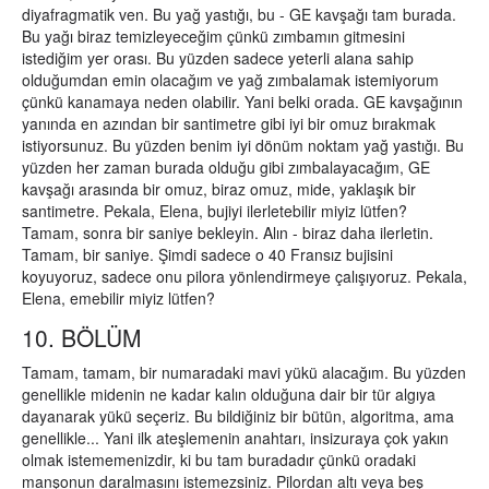
diyafragmatik ven. Bu yağ yastığı, bu - GE kavşağı tam burada.
Bu yağı biraz temizleyeceğim çünkü zımbamın gitmesini
istediğim yer orası. Bu yüzden sadece yeterli alana sahip
olduğumdan emin olacağım ve yağ zımbalamak istemiyorum
çünkü kanamaya neden olabilir. Yani belki orada. GE kavşağının
yanında en azından bir santimetre gibi iyi bir omuz bırakmak
istiyorsunuz. Bu yüzden benim iyi dönüm noktam yağ yastığı. Bu
yüzden her zaman burada olduğu gibi zımbalayacağım, GE
kavşağı arasında bir omuz, biraz omuz, mide, yaklaşık bir
santimetre. Pekala, Elena, bujiyi ilerletebilir miyiz lütfen?
Tamam, sonra bir saniye bekleyin. Alın - biraz daha ilerletin.
Tamam, bir saniye. Şimdi sadece o 40 Fransız bujisini
koyuyoruz, sadece onu pilora yönlendirmeye çalışıyoruz. Pekala,
Elena, emebilir miyiz lütfen?
10. BÖLÜM
Tamam, tamam, bir numaradaki mavi yükü alacağım. Bu yüzden
genellikle midenin ne kadar kalın olduğuna dair bir tür algıya
dayanarak yükü seçeriz. Bu bildiğiniz bir bütün, algoritma, ama
genellikle... Yani ilk ateşlemenin anahtarı, insizuraya çok yakın
olmak istememenizdir, ki bu tam buradadır çünkü oradaki
manşonun daralmasını istemezsiniz. Pilordan altı veya beş