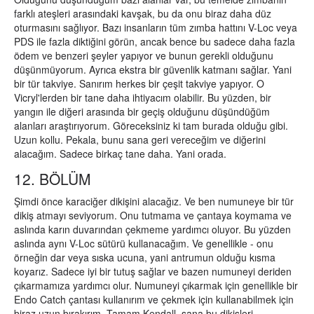
farklı ateşleri arasındaki kavşak, bu da onu biraz daha düz
oturmasını sağlıyor. Bazı insanların tüm zımba hattını V-Loc veya
PDS ile fazla diktiğini görün, ancak bence bu sadece daha fazla
ödem ve benzeri şeyler yapıyor ve bunun gerekli olduğunu
düşünmüyorum. Ayrıca ekstra bir güvenlik katmanı sağlar. Yani
bir tür takviye. Sanırım herkes bir çeşit takviye yapıyor. O
Vicryl'lerden bir tane daha ihtiyacım olabilir. Bu yüzden, bir
yangın ile diğeri arasında bir geçiş olduğunu düşündüğüm
alanları araştırıyorum. Göreceksiniz ki tam burada olduğu gibi.
Uzun kollu. Pekala, bunu sana geri vereceğim ve diğerini
alacağım. Sadece birkaç tane daha. Yani orada.
12. BÖLÜM
Şimdi önce karaciğer dikişini alacağız. Ve ben numuneye bir tür
dikiş atmayı seviyorum. Onu tutmama ve çantaya koymama ve
aslında karın duvarından çekmeme yardımcı oluyor. Bu yüzden
aslında aynı V-Loc sütürü kullanacağım. Ve genellikle - onu
örneğin dar veya sıska ucuna, yani antrumun olduğu kısma
koyarız. Sadece iyi bir tutuş sağlar ve bazen numuneyi deriden
çıkarmamıza yardımcı olur. Numuneyi çıkarmak için genellikle bir
Endo Catch çantası kullanırım ve çekmek için kullanabilmek için
biraz uzun bırakırım. Tamam Kendall, sana bu dikişleri