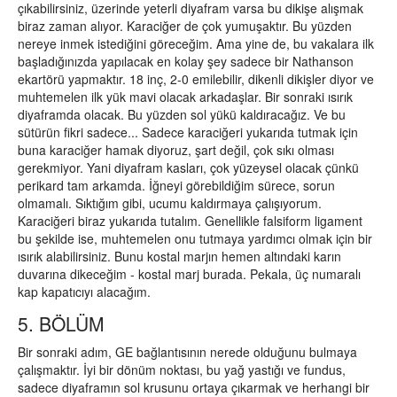
çıkabilirsiniz, üzerinde yeterli diyafram varsa bu dikişe alışmak
biraz zaman alıyor. Karaciğer de çok yumuşaktır. Bu yüzden
nereye inmek istediğini göreceğim. Ama yine de, bu vakalara ilk
başladığınızda yapılacak en kolay şey sadece bir Nathanson
ekartörü yapmaktır. 18 inç, 2-0 emilebilir, dikenli dikişler diyor ve
muhtemelen ilk yük mavi olacak arkadaşlar. Bir sonraki ısırık
diyaframda olacak. Bu yüzden sol yükü kaldıracağız. Ve bu
sütürün fikri sadece... Sadece karaciğeri yukarıda tutmak için
buna karaciğer hamak diyoruz, şart değil, çok sıkı olması
gerekmiyor. Yani diyafram kasları, çok yüzeysel olacak çünkü
perikard tam arkamda. İğneyi görebildiğim sürece, sorun
olmamalı. Sıktığım gibi, ucumu kaldırmaya çalışıyorum.
Karaciğeri biraz yukarıda tutalım. Genellikle falsiform ligament
bu şekilde ise, muhtemelen onu tutmaya yardımcı olmak için bir
ısırık alabilirsiniz. Bunu kostal marjın hemen altındaki karın
duvarına dikeceğim - kostal marj burada. Pekala, üç numaralı
kap kapatıcıyı alacağım.
5. BÖLÜM
Bir sonraki adım, GE bağlantısının nerede olduğunu bulmaya
çalışmaktır. İyi bir dönüm noktası, bu yağ yastığı ve fundus,
sadece diyaframın sol krusunu ortaya çıkarmak ve herhangi bir