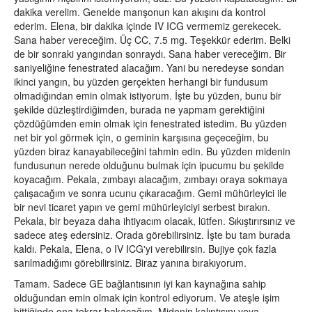
dakika verelim. Genelde manşonun kan akışını da kontrol
ederim. Elena, bir dakika içinde IV ICG vermemiz gerekecek.
Sana haber vereceğim. Üç CC, 7.5 mg. Teşekkür ederim. Belki
de bir sonraki yangından sonraydı. Sana haber vereceğim. Bir
saniyeliğine fenestrated alacağım. Yani bu neredeyse sondan
ikinci yangın, bu yüzden gerçekten herhangi bir fundusum
olmadığından emin olmak istiyorum. İşte bu yüzden, bunu bir
şekilde düzleştirdiğimden, burada ne yapmam gerektiğini
çözdüğümden emin olmak için fenestrated istedim. Bu yüzden
net bir yol görmek için, o geminin karşısına geçeceğim, bu
yüzden biraz kanayabileceğini tahmin edin. Bu yüzden midenin
fundusunun nerede olduğunu bulmak için ipucumu bu şekilde
koyacağım. Pekala, zımbayı alacağım, zımbayı oraya sokmaya
çalışacağım ve sonra ucunu çıkaracağım. Gemi mühürleyici ile
bir nevi ticaret yapın ve gemi mühürleyiciyi serbest bırakın.
Pekala, bir beyaza daha ihtiyacım olacak, lütfen. Sıkıştırırsınız ve
sadece ateş edersiniz. Orada görebilirsiniz. İşte bu tam burada
kaldı. Pekala, Elena, o IV ICG'yi verebilirsin. Bujiye çok fazla
sarılmadığımı görebilirsiniz. Biraz yanına bırakıyorum.
Tamam. Sadece GE bağlantısının iyi kan kaynağına sahip
olduğundan emin olmak için kontrol ediyorum. Ve ateşle işim
bittiğinde ona tekrar bakacağım. Midenin kalıntısını veya