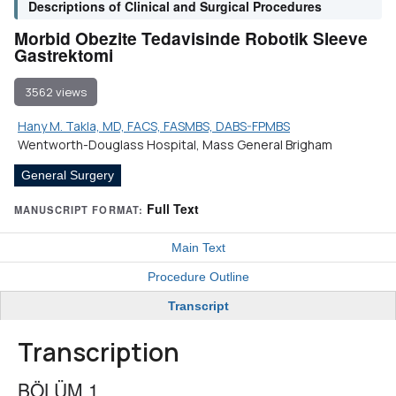
Descriptions of Clinical and Surgical Procedures
Morbid Obezite Tedavisinde Robotik Sleeve
Gastrektomi
3562 views
Hany M. Takla, MD, FACS, FASMBS, DABS-FPMBS
Wentworth-Douglass Hospital, Mass General Brigham
General Surgery
Full Text
MANUSCRIPT FORMAT:
Main Text
Procedure Outline
Transcript
Transcription
BÖLÜM 1