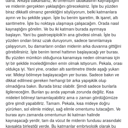
daha. Arkaya bakarsanız, iki omentum tabakasının kaynaştığını
ve midenin gerçekten yaklaştığını göreceksiniz. İşte bu yüzden
biraz dikkatli olmanız gerektiğini söylüyorum, belki katmanlara
ayırın ve bu şekilde yapın. İşte bu benim işaretim, ilk işaret, altı
santimetre. İşte bu noktaya ulaşmaya çalışacağım. Orada nasıl
kaynaştığını görelim. Ve bu iki katmanı burada ayırmaya
başlayın. Yani bu gastroepiploik'in ana gövdesi olmalı. İşte bu
yüzden ondan biraz uzak duruyorum, sadece tanımlamaya
çalışıyorum, bu damarların ondan midenin arka duvarına gittiğini
görebilirsiniz. İşte benim temel hattımın başlayacağı yer burası.
Bu yüzden mümkün olduğunca kanamaya neden olmaması için
iyi bir şekilde incelediğimden emin olmak istiyorum. Pekala, orası
oldukça iyi. Yani yine, oradan altı santimetre ötede aşağı yukarı
var. Mideyi bölmeye başlayacağım yer burası. Sadece bakın ve
dikkat edilmesi gereken herhangi bir arka yapışıklık olup
olmadığına bakın. Burada biraz olabilir. Şimdi sadece bunlarla
ilgileneceğim. Bunları şu anda yapmak zorunda değiliz. Kısa
mideleri bölmeyi tamamlayabiliriz ama o zaman gördüğümüze
göre şimdi yapabiliriz. Tamam. Pekala, kısa mideye doğru
yürürken, sol elimle mideyi, sağ elimle omentumu tutacağım. Ve
burası aynı zamanda omentumun iki katman halinde
kaynaşacağı yerdir, tam da vücut ile midenin fundusu arasındaki
kavşakta birleştiği yerde. Bu katmanlar embriyolojik olarak bu