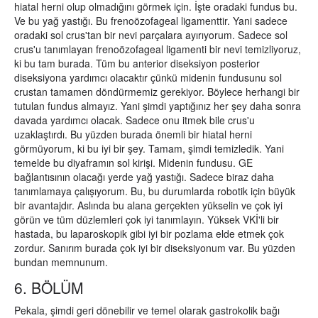
hiatal herni olup olmadığını görmek için. İşte oradaki fundus bu.
Ve bu yağ yastığı. Bu frenoözofageal ligamenttir. Yani sadece
oradaki sol crus'tan bir nevi parçalara ayırıyorum. Sadece sol
crus'u tanımlayan frenoözofageal ligamenti bir nevi temizliyoruz,
ki bu tam burada. Tüm bu anterior diseksiyon posterior
diseksiyona yardımcı olacaktır çünkü midenin fundusunu sol
crustan tamamen döndürmemiz gerekiyor. Böylece herhangi bir
tutulan fundus almayız. Yani şimdi yaptığınız her şey daha sonra
davada yardımcı olacak. Sadece onu itmek bile crus'u
uzaklaştırdı. Bu yüzden burada önemli bir hiatal herni
görmüyorum, ki bu iyi bir şey. Tamam, şimdi temizledik. Yani
temelde bu diyaframın sol kirişi. Midenin fundusu. GE
bağlantısının olacağı yerde yağ yastığı. Sadece biraz daha
tanımlamaya çalışıyorum. Bu, bu durumlarda robotik için büyük
bir avantajdır. Aslında bu alana gerçekten yükselin ve çok iyi
görün ve tüm düzlemleri çok iyi tanımlayın. Yüksek VKİ'li bir
hastada, bu laparoskopik gibi iyi bir pozlama elde etmek çok
zordur. Sanırım burada çok iyi bir diseksiyonum var. Bu yüzden
bundan memnunum.
6. BÖLÜM
Pekala, şimdi geri dönebilir ve temel olarak gastrokolik bağı