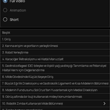
Full Video
Animation
Short
Başlık
1. Giriş
2. Karına erişim ve portların yerleştirilmesi
3. Robot Yerleştirme
4. Karaciğer Retraksiyonu ve Hiatal Maruziyet
5. Gastroözofageal (GE) bileşke ve ilişkili yağ yastıkçığı Tanımlama ve Potansiyel
Hiatal Herni için Değerlendirme
6. Mide Gövdesinde Küçük Keşeye Giriş
7. Büyük Eğrilik Diseksiyonu ve Gastrokolik Ligament ve Kısa Midelerin Bölünmesi
8. Midenin Fundusunu Sol Crus'tan Yuvarlamak için Medial Diseksiyon
9. Görüş altında bir buji kullanarak mideyi konumlandırmak
10. Robotik Zımba Kullanarak Mide Bölünmesi