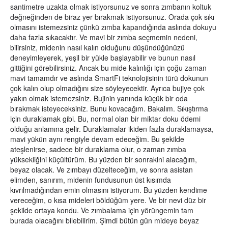
santimetre uzakta olmak istiyorsunuz ve sonra zımbanın koltuk
değneğinden de biraz yer bırakmak istiyorsunuz. Orada çok sıkı
olmasını istemezsiniz çünkü zımba kapandığında aslında dokuyu
daha fazla sıkacaktır. Ve mavi bir zımba seçmemin nedeni,
bilirsiniz, midenin nasıl kalın olduğunu düşündüğünüzü
deneyimleyerek, yeşil bir yükle başlayabilir ve bunun nasıl
gittiğini görebilirsiniz. Ancak bu mide kalınlığı için çoğu zaman
mavi tamamdır ve aslında SmartFi teknolojisinin türü dokunun
çok kalın olup olmadığını size söyleyecektir. Ayrıca bujiye çok
yakın olmak istemezsiniz. Bujinin yanında küçük bir oda
bırakmak isteyeceksiniz. Bunu kovacağım. Bakalım. Sıkıştırma
için duraklamak gibi. Bu, normal olan bir miktar doku ödemi
olduğu anlamına gelir. Duraklamalar ikiden fazla duraklamaysa,
mavi yükün aynı rengiyle devam edeceğim. Bu şekilde
ateşlenirse, sadece bir duraklama olur, o zaman zımba
yüksekliğini küçültürüm. Bu yüzden bir sonrakini alacağım,
beyaz olacak. Ve zımbayı düzelteceğim, ve sonra asistan
elimden, sanırım, midenin fundusunun üst kısımda
kıvrılmadığından emin olmasını istiyorum. Bu yüzden kendime
vereceğim, o kısa mideleri böldüğüm yere. Ve bir nevi düz bir
şekilde ortaya kondu. Ve zımbalama için yörüngemin tam
burada olacağını bilebilirim. Şimdi bütün gün mideye beyaz