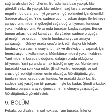
sağ tarafından özür dilerim. Burada hala bazı yapışıklıklar
görebilirsiniz. Bu yapışıklıklar midenin sağ tarafa yuvarlanmasını
engeller, bu da anatomiyi gerçekten görebilmeleri için önemlidir.
Sadece alacağım. Yine, sadece ucumu yukarı doğru ilerletmeye
çalışıyorum, midenin göbeğini sağa doğru itiyorum, fundusu
yukarı kaldırıyorum. Ve aslında buradan başlayacağım. Bence
bunun arkasında sol kanat var. Bu yüzden sadece o uçağa
gireceğim ve oradan midenin fundusunu yuvarlamaya
çalışacağım. Güney orada crus'u terk etti. Başka bir teknik,
fundusu kavrayıcının ucuyla tutmak ve diseksiyonu yapmak için
fenestrasyonu kullanmaktır. Mümkünse mideyi yukarı kaldırın.
Yani midenin burada olduğunu, dalağın orada olduğunu
biliyorum. Yani şu anda almak istediğim şey bu. Muhtemelen
buradaki kısa son kısa mide. Şimdi kontrol edeceğiz ve sol
crus'u görebildiğimizden emin olacağız. Gördüğünüz gibi,
bunların hepsi orada olan fundus. Ve oradaki dalak bu. Bu
sadece yağ yastığının bir parçası... İşte bu kadar. Şimdi arkadaki
fundusu parçalara ayırdığımızdan emin olmaya çalışacağız.
Gördüğümüzü görebilirsiniz.
9. BÖLÜM
Pekala, bu diyaframın sol noktası. Tam burada. İnferior