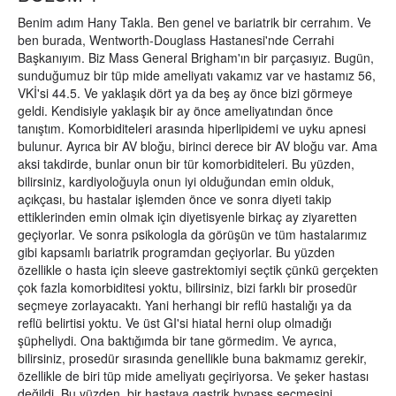
Benim adım Hany Takla. Ben genel ve bariatrik bir cerrahım. Ve
ben burada, Wentworth-Douglass Hastanesi'nde Cerrahi
Başkanıyım. Biz Mass General Brigham'ın bir parçasıyız. Bugün,
sunduğumuz bir tüp mide ameliyatı vakamız var ve hastamız 56,
VKİ'si 44.5. Ve yaklaşık dört ya da beş ay önce bizi görmeye
geldi. Kendisiyle yaklaşık bir ay önce ameliyatından önce
tanıştım. Komorbiditeleri arasında hiperlipidemi ve uyku apnesi
bulunur. Ayrıca bir AV bloğu, birinci derece bir AV bloğu var. Ama
aksi takdirde, bunlar onun bir tür komorbiditeleri. Bu yüzden,
bilirsiniz, kardiyoloğuyla onun iyi olduğundan emin olduk,
açıkçası, bu hastalar işlemden önce ve sonra diyeti takip
ettiklerinden emin olmak için diyetisyenle birkaç ay ziyaretten
geçiyorlar. Ve sonra psikologla da görüşün ve tüm hastalarımız
gibi kapsamlı bariatrik programdan geçiyorlar. Bu yüzden
özellikle o hasta için sleeve gastrektomiyi seçtik çünkü gerçekten
çok fazla komorbiditesi yoktu, bilirsiniz, bizi farklı bir prosedür
seçmeye zorlayacaktı. Yani herhangi bir reflü hastalığı ya da
reflü belirtisi yoktu. Ve üst GI'si hiatal herni olup olmadığı
şüpheliydi. Ona baktığımda bir tane görmedim. Ve ayrıca,
bilirsiniz, prosedür sırasında genellikle buna bakmamız gerekir,
özellikle de biri tüp mide ameliyatı geçiriyorsa. Ve şeker hastası
değildi. Bu yüzden, bir hastaya gastrik bypass seçmesini