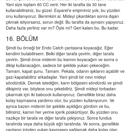
Yani size toplam 60 CC verir. Her iki tarafta da 30 tane
kullanabilirsiniz, bu güzel. Exparel'e erişimimiz yok, bu yüzden
onu kullanıyoruz. Benimkini al. Mideyi çıkardıktan sonra dışarı
çıkmak istiyorsanız, sorun değil. Bu tarafta da aynısını yapıyoruz.
Daha fazla yerliniz var mı? Öyle mi? Geri kalanı bu. Bu kadar.
16. BÖLÜM
Şimdi bu örneği bir Endo Catch çantasına koyacağız. Eğer
kendimi bulabilirsem. Belki diğer tarafa çevirin, diğer tarafa
çevirin. Şimdi önce midenin bu kısmını koyacağım ve sonra o
dikişi kullanacağım, sadece bir şekilde yukarı çekeceğim.
Tamam, kapat şunu. Tamam. Pekala, odanın ışıklarını açabilir ve
gazı kapatabiliriz arkadaşlar. Yani şimdi bir nevi mideyi
söndürdük. Demek istediğim, karın bölgesini söndürdü ve şimdi
dikişimiz var, böylece onu çekebiliriz. Şimdi mideyi torbadan
çıkarmak için iki babcock kullanıyoruz. Genellikle biraz daha
kolay kaymasına yardımcı olur, bu yüzden kullanıyorum. Ve
ayrıca bazen midenin bir şekilde açıldığını gördüm ve bu,
bilirsiniz, karnın her yerine içerik püskürtüyor. Bu yüzden onu
nazikçe bir tarafa ve diğer tarafa çekiyoruz. Sonra fundus
tarafında veya daha büyük eğri tarafında. Ve sonra, genellikle
çantanın içinden yukarı kaymasını sağlamak daha kolay olan