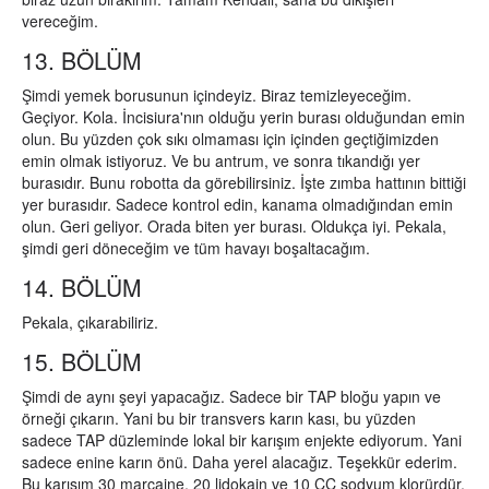
vereceğim.
13. BÖLÜM
Şimdi yemek borusunun içindeyiz. Biraz temizleyeceğim.
Geçiyor. Kola. İncisiura'nın olduğu yerin burası olduğundan emin
olun. Bu yüzden çok sıkı olmaması için içinden geçtiğimizden
emin olmak istiyoruz. Ve bu antrum, ve sonra tıkandığı yer
burasıdır. Bunu robotta da görebilirsiniz. İşte zımba hattının bittiği
yer burasıdır. Sadece kontrol edin, kanama olmadığından emin
olun. Geri geliyor. Orada biten yer burası. Oldukça iyi. Pekala,
şimdi geri döneceğim ve tüm havayı boşaltacağım.
14. BÖLÜM
Pekala, çıkarabiliriz.
15. BÖLÜM
Şimdi de aynı şeyi yapacağız. Sadece bir TAP bloğu yapın ve
örneği çıkarın. Yani bu bir transvers karın kası, bu yüzden
sadece TAP düzleminde lokal bir karışım enjekte ediyorum. Yani
sadece enine karın önü. Daha yerel alacağız. Teşekkür ederim.
Bu karışım 30 marcaine, 20 lidokain ve 10 CC sodyum klorürdür.