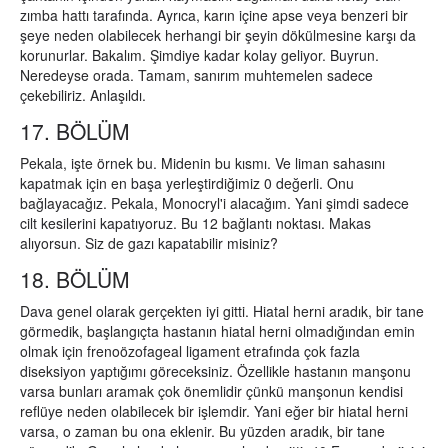
zımba hattı tarafında. Ayrıca, karın içine apse veya benzeri bir
şeye neden olabilecek herhangi bir şeyin dökülmesine karşı da
korunurlar. Bakalım. Şimdiye kadar kolay geliyor. Buyrun.
Neredeyse orada. Tamam, sanırım muhtemelen sadece
çekebiliriz. Anlaşıldı.
17. BÖLÜM
Pekala, işte örnek bu. Midenin bu kısmı. Ve liman sahasını
kapatmak için en başa yerleştirdiğimiz 0 değerli. Onu
bağlayacağız. Pekala, Monocryl'i alacağım. Yani şimdi sadece
cilt kesilerini kapatıyoruz. Bu 12 bağlantı noktası. Makas
alıyorsun. Siz de gazı kapatabilir misiniz?
18. BÖLÜM
Dava genel olarak gerçekten iyi gitti. Hiatal herni aradık, bir tane
görmedik, başlangıçta hastanın hiatal herni olmadığından emin
olmak için frenoözofageal ligament etrafında çok fazla
diseksiyon yaptığımı göreceksiniz. Özellikle hastanın manşonu
varsa bunları aramak çok önemlidir çünkü manşonun kendisi
reflüye neden olabilecek bir işlemdir. Yani eğer bir hiatal herni
varsa, o zaman bu ona eklenir. Bu yüzden aradık, bir tane