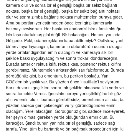
kamera olur ve sonra bir el genişliği başka bir sekiz bağlantı
noktası, başka bir el genişliği, başka bir sekiz bağlantı noktası
olur ve sonra zımba bağlantı noktası muhtemelen buraya gider.
Ama bu portları yerleştirmeden önce içeri girip kamerayla
bakmayı seviyorum. Her hastanın anatomisi biraz farklı olduğu
için taşa oturtulmuş gibi değil. Bir bakacağım. Hemen yanında.
Gölgede. Peki, odanın ışıklarını kapatabilir miyiz? Optiview, yani
bir nevi ayarlayacağım, kameranın obturatörün ucunun olduğu
yerde ortalandığından emin olacağım ve kameraya sıkı bir
şekilde baskı uygulayacağım ve sonra trokarı döndüreceğim.
Burada anterior rektus kılıfı, rektus kası, posterior rektus kılıfını
görebilirsiniz. Muhtemelen arkasındaki sarı falciformdur. Burada
gördüğünüz gibi, bu omentum, bu periton boşluğu. Yani
CO2'den bir yastık var. Bu yüzden önce insufflate'i seviyorum.
Karın duvarını geçtikten sonra, bir şekilde olmasına izin verin ve
sonra temelde Veress iğnesinin nereye yerleştirildiğine bir göz
atın ve emin olun - burada görebilirsiniz, omentumun altında, bu
yüzden sadece geri çekeceğim ve iyi göründüğünden emin
olacağım. Yerel alacağım. Gördüğünüz gibi, sadece inceleyerek,
her şeyin olması gereken yerde olduğundan emin olun. Bu
karaciğer. Şimdi bunun yanında bir el genişliği, sadece sağ
tarafa. Yine, tüm bu bariatrik ve ön bağırsak prosedürleri için iki