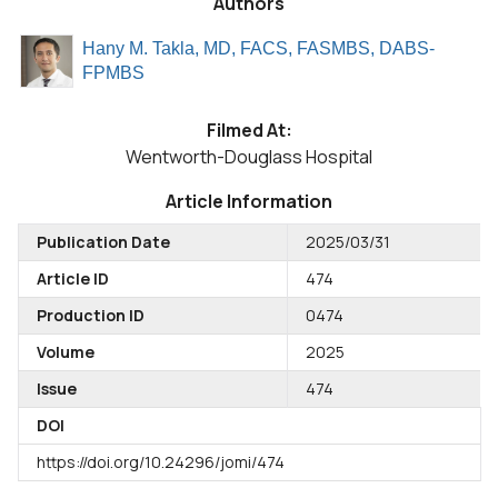
Authors
Hany M. Takla, MD, FACS, FASMBS, DABS-
FPMBS
Filmed At:
Wentworth-Douglass Hospital
Article Information
Publication Date
2025/03/31
Article ID
474
Production ID
0474
Volume
2025
Issue
474
DOI
https://doi.org/10.24296/jomi/474