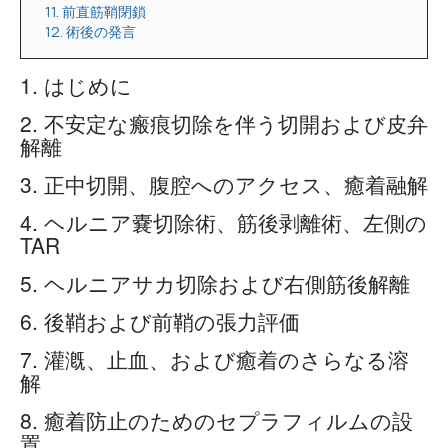
11. 前直筋鞘閉鎖
12. 術後の発言
1. はじめに
2. 不安定な瘢痕切除を伴う切開および皮弁
解離
3. 正中切開、腹腔へのアクセス、癒着融解
4. ヘルニア嚢切除術、筋後剥離術、左側の
TAR
5. ヘルニアサカ切除および右側筋後解離
6. 後鞘および前鞘の張力評価
7. 灌漑、止血、および癒着のさらなる溶
解
8. 癒着防止のためのセプラフィルムの設
置