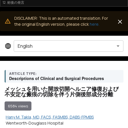
12. 術後の発言
DISCLAIMER: This is an automated translation. For
the original English version, please click
here.
English
ARTICLE TYPE:
Descriptions of Clinical and Surgical Procedures
メッシュを用いた開放切開ヘルニア修復および
不安定な瘢痕の切除を伴う片側後部成分分離
6584 views
Hany M. Takla, MD, FACS, FASMBS, DABS-FPMBS
Wentworth-Douglass Hospital