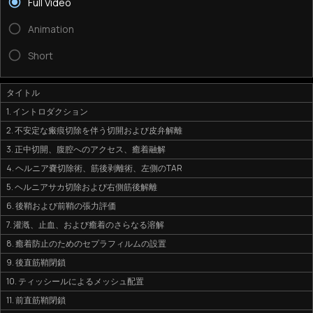
Full Video
Animation
Short
タイトル
1. イントロダクション
2. 不安定な瘢痕切除を伴う切開および皮弁解離
3. 正中切開、腹腔へのアクセス、癒着融解
4. ヘルニア嚢切除術、筋後剥離術、左側のTAR
5. ヘルニアサカ切除および右側筋後解離
6. 後鞘および前鞘の張力評価
7. 灌漑、止血、および癒着のさらなる溶解
8. 癒着防止のためのセプラフィルムの設置
9. 後直筋鞘閉鎖
10. ティッシールによるメッシュ配置
11. 前直筋鞘閉鎖