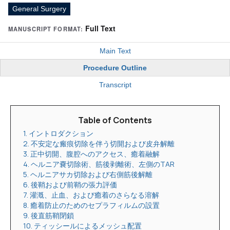
General Surgery
Full Text
MANUSCRIPT FORMAT:
Main Text
Procedure Outline
Transcript
Table of Contents
1. イントロダクション
2. 不安定な瘢痕切除を伴う切開および皮弁解離
3. 正中切開、腹腔へのアクセス、癒着融解
4. ヘルニア嚢切除術、筋後剥離術、左側のTAR
5. ヘルニアサカ切除および右側筋後解離
6. 後鞘および前鞘の張力評価
7. 灌漑、止血、および癒着のさらなる溶解
8. 癒着防止のためのセプラフィルムの設置
9. 後直筋鞘閉鎖
10. ティッシールによるメッシュ配置