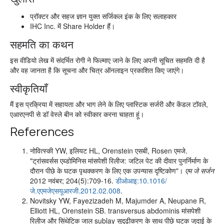
प्रॉक्टर और सहज ज्ञान युक्त सर्जिकल इंक के लिए सलाहकार
IHC Inc. में Share Holder हैं।
सहमति का कथन
इस वीडियो लेख में संदर्भित रोगी ने फिल्माए जाने के लिए अपनी सूचित सहमति दी है
और वह जानता है कि सूचना और चित्र ऑनलाइन प्रकाशित किए जाएंगे।
स्वीकृतियाँ
मैं इस प्रक्रिया में सहायता और भाग लेने के लिए प्लास्टिक सर्जरी और केंडल टॉवले,
एआरएनपी से डॉ वेस्ले बीन को स्वीकार करना चाहता हूं।
References
नोवित्स्की YW, इलियट HL, Orenstein एसबी, Rosen एमजे.
"ट्रांसवर्सस एब्डोमिनिस मांसपेशी रिलीज: जटिल पेट की दीवार पुनर्निर्माण के
दौरान पीछे के घटक पृथक्करण के लिए एक उपन्यास दृष्टिकोण"।
एम जे सर्जन
2012 नवंबर; 204(5):709-16.
डीओआइ:10.1016/
जे.एएमजेएसयूआरजी.2012.02.008
.
Novitsky YW, Fayezizadeh M, Majumder A, Neupane R,
Elliott HL, Orenstein SB. transversus abdominis मांसपेशी
रिलीज और सिंथेटिक जाल sublay सुदृढीकरण के साथ पीछे घटक जुदाई के