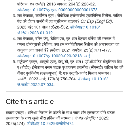
परिणाम.
एन सर्जरी
। 2016 अगस्त; 264(2):226-32.
डीओआइ:10.1097/एसएलए.00000000000001673
.
लव मेगावाट, कार्बोनेल एएम। रोबोटिक ट्रांसवर्सस एब्डोमिनिस रिलीज: जटिल
पेट की दीवार सर्जरी में एक प्रतिमान बदलाव?
Cir Esp (Engl Ed)
.
2023 मई; 101 वोल 1:S28-S32.
डीओआइ:10.1016/
जे.सिरेंग.2023.01.012
.
लव मेगावाट, वॉरेन जेए, डेविस एस, एट अल वेंट्रल हर्निया की मरम्मत में
गणना टोमोग्राफी इमेजिंग: क्या हम मायोफेशियल रिलीज की आवश्यकता का
अनुमान लगा सकते हैं?
हर्निया
। 2021 अप्रैल; 25(2):471-477.
डीओआइ:10.1007/एस10029-020-02181-वाई
.
मार्टुरानो एमएन, आयुसो एसए, केयू डी, एट अल। प्रीऑपरेटिव बोटुलिनम विष
ए (बीटीए) इंजेक्शन बनाम घटक पृथक्करण तकनीक (सीएसटी) जटिल पेट की
दीवार पुनर्निर्माण (एडब्ल्यूआर) में: एक प्रवृत्ति-स्कोर मिलान अध्ययन।
सर्जरी
। 2023 मार्च; 173(3):756-764.
डीओआइ:10.1016/
जे.सर्जरी.2022.07.034
.
Cite this article
टकला एचएम। अस्थिर निशान के छांटने के साथ जाल और एकतरफा पीछे घटक
पृथक्करण के साथ खुली चीरा हर्निया की मरम्मत।
जे मेड अंतर्दृष्टि।
2025;
2025(474).
डीओआइ:10.24296/जोमी/474
.