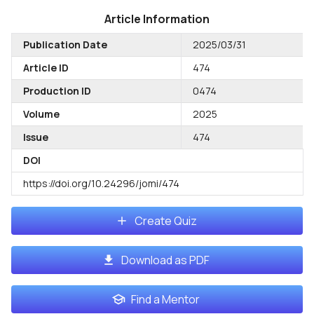
Article Information
Publication Date
2025/03/31
Article ID
474
Production ID
0474
Volume
2025
Issue
474
DOI
https://doi.org/10.24296/jomi/474
Create Quiz
Download as PDF
Find a Mentor