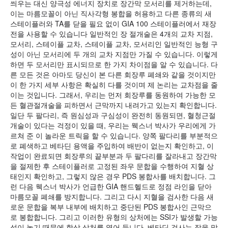
씌우는 대신 양극성 에너지 장치로 장간막 모서리를 제거하는데,
이는 마름모꼴이 아닌 직사각형 봉합을 허용하고 다른 종류의 새
스테이플러와 TA를 닫을 필요 없이 GIA 100 스테이플러에서 재장
전을 사용할 수 있습니다 일반적인 장 절개술은 4개의 교차 지점,
모서리, 스테이플 교차, 스테이플 교차, 모서리인 일반적인 능형 구
성이 아닌 모서리에 두 개의 교차 지점만 가질 수 있습니다. 이렇게
하면 두 모서리만 표시되므로 한 가지 차이점을 알 수 있습니다. 다
른 모든 것은 아마도 당신이 본 다른 회장루 폐쇄와 같을 것이지만
이 한 가지 세부 사항은 확실히 다를 것이며 제 논리는 교차점을 줄
이는 것입니다. 그래서, 우리는 먼저 회장루를 동원하여 가능한 모
든 혈관절개술을 피하면서 근막까지 내려가고 있는지 확인합니다.
일단 두 팔다리, 즉 원심성과 구심성이 완전히 동원되면, 혈청근절
개술이 있다는 걱정이 있을 때, 우리는 웩스너 박사가 우리에게 가
르쳐 준 이 놀라운 트릭을 할 수 있습니다. 양쪽 팔다리를 부분적으
로 폐색하고 베타딘 용액을 주입하여 배반이 없는지 확인하고, 이
작업이 완료되면 회장루의 끝부분과 두 팔다리를 잘라내고 장간막
을 절제한 후 스테이플러로 고정된 좌우 문합을 수행하여 지혈 상
태인지 확인하고, 그렇지 않은 경우 PDS 봉합사를 배치합니다. 그
런 다음 웩스너 박사가 언급한 GIA 핸드헬드로 정점 라인을 닫아
마름모꼴 폐쇄를 방지합니다. 그리고 다시 지혈을 검사한 다음 새
로운 문합을 복부 내부에 배치하고 중단된 PDS 봉합사인 근막으
로 봉합합니다. 그리고 이러한 유형의 상처에는 SSI가 발생할 가능
성이 높기 때문에 항상 상처를 열어 둡니다. 베타딘 검사는 장을 막