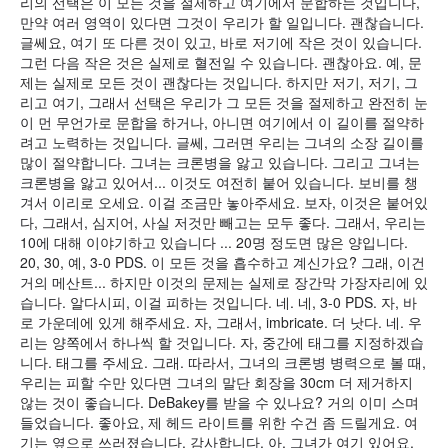
리의 선택은 이 모든 것을 절제하고 여기에서 문합하는 것입니다,
만약 여러 영역이 있다면 그것이 우리가 할 일입니다. 괜찮습니다.
글쎄요, 여기 또 다른 것이 있고, 바로 저기에 작은 것이 있습니다.
그런 다음 작은 것은 실제로 혈전일 수 있습니다. 괜찮아요. 예, 문
제는 실제로 모든 것이 괜찮다는 것입니다. 하지만 저기, 저기, 그
리고 여기, 그래서 선택은 우리가 그 모든 것을 절제하고 완전히 눈
이 먼 무언가로 문합을 하거나, 아니면 여기에서 이 길이를 절약하
려고 노력하는 것입니다. 글쎄, 그러면 우리는 그녀의 소장 길이를
많이 절약합니다. 그녀는 크론병을 앓고 있습니다. 그리고 그녀는
크론병을 앓고 있어서... 이것도 여전히 붙어 있습니다. 보비를 챙
겨서 이리로 오세요. 이걸 조금만 놓아주세요. 보자, 이것은 붙어있
다, 그래서, 심지어, 사실 저것만 빼고는 모두 좋다. 그래서, 우리는
10에 대해 이야기하고 있습니다 ... 20명 정도면 많은 양입니다.
20, 30, 예, 3-0 PDS. 이 모든 것을 흡수하고 계신가요? 그래, 이건
거의 메산트... 하지만 이것의 문제는 실제로 장간막 가장자리에 있
습니다. 알다시피, 이걸 피하는 것입니다. 네. 네, 3-0 PDS. 자, 바
로 가운데에 있게 해주세요. 자, 그래서, imbricate. 더 낫다. 네. 우
리는 양쪽에서 하나씩 할 것입니다. 자, 중간에 태그를 지정하겠습
니다. 태그를 주세요. 그래. 따라서, 그녀의 크론병 병력으로 볼 때,
우리는 피할 수만 있다면 그녀의 말단 회장을 30cm 더 제거하지
않는 것이 좋습니다. DeBakey를 받을 수 있나요? 거의 이미 스며
들었습니다. 좋아요, 제 헤드 라이트를 위한 수건 좀 드릴게요. 여
기는 옆으로 쓰러졌습니다. 감사합니다. 아, 그녀가 여기 있어요,