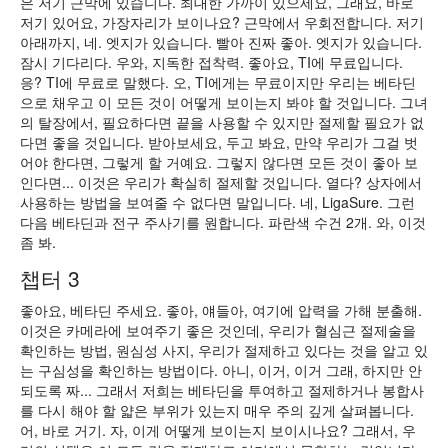
은 저기 근막에 있습니다. 최대한 가까이 있으세요, 그래요, 바로
저기 있어요, 가장자리가 보이나요? 근막에서 우회전합니다. 저기
아래까지, 네. 엣지가 있습니다. 빨아 진짜 좋아. 엣지가 있습니다.
잠시 기다리다. 우와, 지독한 접착력. 좋아요, TI에 무료입니다.
응? TI에 무료로 말했다. 오, TI에게는 무료이지만 우리는 베타딘
으로 채우고 이 모든 것이 어떻게 보이는지 봐야 할 것입니다. 그녀
의 탈장에서, 필요하다면 끝을 사용할 수 있지만 절제할 필요가 없
다면 좋을 것입니다. 받아보세요, 두고 봐요, 만약 우리가 그걸 벗
어야 한다면, 그렇게 할 거예요. 그렇지 않다면 모든 것이 좋아 보
인다면... 이것은 우리가 확실히 절제할 것입니다. 열다? 상자에서
사용하는 방법을 보여줄 수 없다면 말입니다. 네, LigaSure. 그런
다음 베타딘과 전구 주사기를 원합니다. 파란색 수건 2개. 와, 이것
좀 봐.
챕터 3
좋아요, 베타딘 주세요. 좋아, 얘들아, 여기에 압력을 가해 분출해.
이것은 카메라에 보여주기 좋은 것인데, 우리가 혈심근 절제술을
확인하는 방법, 원심성 사지, 우리가 절제하고 있다는 것을 알고 있
는 구심성을 확인하는 방법이다. 아니, 이거, 이거 그래, 하지만 안
되도록 짜... 그래서 저희는 베타딘을 투여하고 절제하거나 봉합사
를 다시 해야 할 얇은 부위가 있는지 매우 주의 깊게 살펴봅니다.
어, 바로 거기. 자, 이게 어떻게 보이는지 보이시나요? 그래서, 우