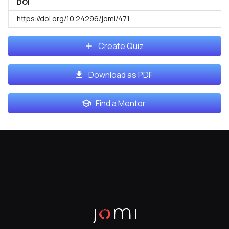
DOI
https://doi.org/10.24296/jomi/471
Create Quiz
Download as PDF
Find a Mentor