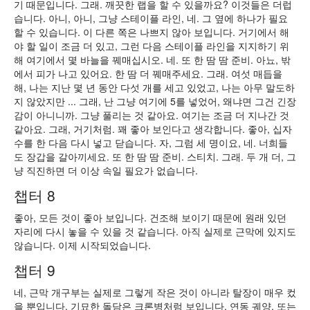
기 때문입니다. 그래. 깨끗한 랩을 할 수 있을까요? 이것들은 더럽
습니다. 아니, 아니, 그냥 스테이플 라인, 네. 그 옆에 하나가 필요
할 수 있습니다. 이 다른 쪽은 나쁘지 않아 보입니다. 거기에서 해
야 할 일이 조금 더 있고, 그런 다음 스테이플 라인을 지지하기 위
해 여기에서 몇 바늘을 꿰매십시오. 네. 또 한 땀 땀 준비. 아뇨, 밖
에서 피가 나고 있어요. 한 땀 더 꿰매주세요. 그래. 여섯 매듭을
해, 나는 지난 몇 년 동안 다섯 개를 세고 있었고, 나는 아무 말도하
지 않았지만 ... 그래, 난 그냥 여기에 5를 넣었어, 왜냐면 그건 긴장
감이 아니니까. 그냥 풀리는 것 같아요. 여기는 조금 더 지나간 것
같아요. 그래, 거기처럼. 꽤 좋아 보인다고 생각합니다. 좋아, 십자
수를 한 다음 다시 넣고 닫습니다. 자, 그럼 세 명이요, 네. 너희들
도 장갑을 갈아끼세요. 또 한 땀 땀 준비. 스티치. 그래. 두 개 더, 그
냥 직진하면 더 이상 속일 필요가 없습니다.
챕터 8
좋아, 모든 것이 좋아 보입니다. 건조해 보이기 때문에 원래 있던
자리에 다시 놓을 수 있을 것 같습니다. 아직 실제로 근막에 있지도
않습니다. 이제 시작되었습니다.
챕터 9
네, 근막 개구부는 실제로 그렇게 작은 것이 아니라 탈장이 매우 컸
을 뿐입니다. 기묘한 돌담은 크론병처럼 보입니다. 연동 궤양. 또는