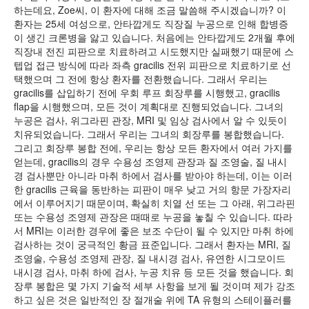
하는데요, Zoe씨, 이 환자에 대해 조금 말씀해 주시겠습니까? 이
환자는 25세 여성으로, 안타깝게도 직장질 누공으로 인해 합병증
이 생긴 크론병을 앓고 있습니다. 처음에는 안타깝게도 2개월 후에
직장내 전진 피판으로 치료하려고 시도했지만 실패했기 때문에 스
텝업 접근 방식에 따라 좌측 gracilis 전위 피판으로 치료하기로 선
택했으며 그 전에 항상 환자를 전환했습니다. 그래서 우리는
gracilis를 삽입하기 전에 우회 루프 회장루를 시행했고, gracilis
flap을 시행했으며, 모든 것이 계획대로 진행되었습니다. 그녀의
누공은 검사, 위그라핀 관장, MRI 및 임상 검사에서 알 수 있듯이
치유되었습니다. 그래서 우리는 그녀의 회장루를 봉합했습니다.
그리고 회장루 봉합 전에, 우리는 항상 모든 환자에서 여러 가지를
얻는데, gracilis의 경우 수용성 조영제 관장과 질 조영술, 질 내시
경 검사뿐만 아니라 마취 하에서 검사를 받아야 하는데, 이는 이러
한 gracilis 근육을 동반하는 피판이 매우 낮고 거의 항문 가장자리
에서 이루어지기 때문이며, 확실히 치열 선 또는 그 아래, 위그라핀
또는 수용성 조영제 관장은 때때로 누공을 놓칠 수 있습니다. 따라
서 MRI는 이러한 경우에 좋은 보조 수단이 될 수 있지만 마취 하에
검사하는 것이 궁극적인 황금 표준입니다. 그래서 환자는 MRI, 질
조영술, 수용성 조영제 관장, 질 내시경 검사, 유연한 시그모이드
내시경 검사, 마취 하에 검사, 누공 치유 등 모든 것을 했습니다. 회
장루 봉합은 몇 가지 기술적 세부 사항을 보게 될 것이며 제가 강조
하고 싶은 것은 일반적인 장 절개술 위에 TA 유형의 스테이플러를