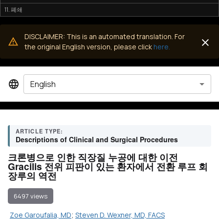
11. 폐쇄
DISCLAIMER: This is an automated translation. For
the original English version, please click
here.
English
ARTICLE TYPE:
Descriptions of Clinical and Surgical Procedures
크론병으로 인한 직장질 누공에 대한 이전
Gracilis 전위 피판이 있는 환자에서 전환 루프 회
장루의 역전
6497 views
Zoe Garoufalia, MD
;
Steven D. Wexner, MD, FACS