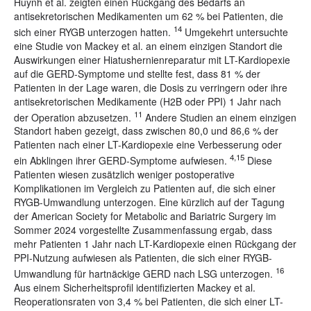
Huynh et al. zeigten einen Rückgang des Bedarfs an
antisekretorischen Medikamenten um 62 % bei Patienten, die
14
sich einer RYGB unterzogen hatten.
Umgekehrt untersuchte
eine Studie von Mackey et al. an einem einzigen Standort die
Auswirkungen einer Hiatushernienreparatur mit LT-Kardiopexie
auf die GERD-Symptome und stellte fest, dass 81 % der
Patienten in der Lage waren, die Dosis zu verringern oder ihre
antisekretorischen Medikamente (H2B oder PPI) 1 Jahr nach
11
der Operation abzusetzen.
Andere Studien an einem einzigen
Standort haben gezeigt, dass zwischen 80,0 und 86,6 % der
Patienten nach einer LT-Kardiopexie eine Verbesserung oder
4,15
ein Abklingen ihrer GERD-Symptome aufwiesen.
Diese
Patienten wiesen zusätzlich weniger postoperative
Komplikationen im Vergleich zu Patienten auf, die sich einer
RYGB-Umwandlung unterzogen. Eine kürzlich auf der Tagung
der American Society for Metabolic and Bariatric Surgery im
Sommer 2024 vorgestellte Zusammenfassung ergab, dass
mehr Patienten 1 Jahr nach LT-Kardiopexie einen Rückgang der
PPI-Nutzung aufwiesen als Patienten, die sich einer RYGB-
16
Umwandlung für hartnäckige GERD nach LSG unterzogen.
Aus einem Sicherheitsprofil identifizierten Mackey et al.
Reoperationsraten von 3,4 % bei Patienten, die sich einer LT-