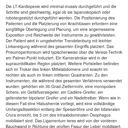
Die LT-Kardiopexie wird minimal-invasiv durchgeführt und die
Schritte sind gleichwertig, egal ob sie laparoskopisch oder
robotergestützt durchgeführt werden. Die Positionierung des
Patienten und die Platzierung von Anschlüssen erfordern eine
sorgfältige Überlegung und Planung, um eine angemessene
Exposition und Reichweite der Instrumente zu gewährleisten.
Der Patient wird in umgekehrter Trendelenburg mit leichter
Linksneigung während des gesamten Eingriffs platziert. Das
Pneumoperitoneum wird typischerweise über die Veress-Technik
am Palmer-Punkt induziert. Ein Kameratrokar wird in der
supraumbilikalen Region platziert. Weitere Portstellen befinden
sich im Trokar des linken Mittelabdomens und sowohl im
rechten als auch im linken mittleren Quadranten. Zu den
Instrumenten, die während des gesamten Verfahrens verwendet
wurden, gehörten ein 30-Grad-Zielfernrohr, eine monopolare
Schere, ein Gefäßversiegeler, ein Cadière-Greifer, ein
gefensterter bipolarer Greifer und ein Nadeltreiber. Wenn wie in
diesem Fall eine Hiatushernie vorliegt, wird eine vollständige
Umfangsdissektion entlang der Speiseröhre und der bilateralen
Crura erreicht, bis 3 cm des intraabdominalen Ösophagus
mobilisiert sind. Das Ligamentum teres wird von der vorderen
Bauchwand in Richtung der großen Fissur der Leber mobilisiert,