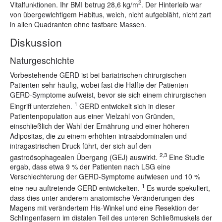
2
Vitalfunktionen. Ihr BMI betrug 28,6 kg/m
. Der Hinterleib war
von übergewichtigem Habitus, weich, nicht aufgebläht, nicht zart
in allen Quadranten ohne tastbare Massen.
Diskussion
Naturgeschichte
Vorbestehende GERD ist bei bariatrischen chirurgischen
Patienten sehr häufig, wobei fast die Hälfte der Patienten
GERD-Symptome aufweist, bevor sie sich einem chirurgischen
1
Eingriff unterziehen.
GERD entwickelt sich in dieser
Patientenpopulation aus einer Vielzahl von Gründen,
einschließlich der Wahl der Ernährung und einer höheren
Adipositas, die zu einem erhöhten intraabdominalen und
intragastrischen Druck führt, der sich auf den
2,3
gastroösophagealen Übergang (GEJ) auswirkt.
Eine Studie
ergab, dass etwa 9 % der Patienten nach LSG eine
Verschlechterung der GERD-Symptome aufwiesen und 10 %
1
eine neu auftretende GERD entwickelten.
Es wurde spekuliert,
dass dies unter anderem anatomische Veränderungen des
Magens mit verändertem His-Winkel und eine Resektion der
Schlingenfasern im distalen Teil des unteren Schließmuskels der