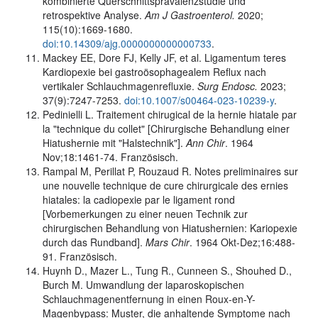
kombinierte Querschnittsprävalenzstudie und
retrospektive Analyse.
Am J Gastroenterol.
2020;
115(10):1669-1680.
doi:10.14309/ajg.0000000000000733
.
Mackey EE, Dore FJ, Kelly JF, et al. Ligamentum teres
Kardiopexie bei gastroösophagealem Reflux nach
vertikaler Schlauchmagenrefluxie.
Surg Endosc.
2023;
37(9):7247-7253.
doi:10.1007/s00464-023-10239-y
.
Pedinielli L. Traitement chirugical de la hernie hiatale par
la "technique du collet" [Chirurgische Behandlung einer
Hiatushernie mit "Halstechnik"].
Ann Chir
. 1964
Nov;18:1461-74. Französisch.
Rampal M, Perillat P, Rouzaud R. Notes preliminaires sur
une nouvelle technique de cure chirurgicale des ernies
hiatales: la cadiopexie par le ligament rond
[Vorbemerkungen zu einer neuen Technik zur
chirurgischen Behandlung von Hiatushernien: Kariopexie
durch das Rundband].
Mars Chir
. 1964 Okt-Dez;16:488-
91. Französisch.
Huynh D., Mazer L., Tung R., Cunneen S., Shouhed D.,
Burch M. Umwandlung der laparoskopischen
Schlauchmagenentfernung in einen Roux-en-Y-
Magenbypass: Muster, die anhaltende Symptome nach