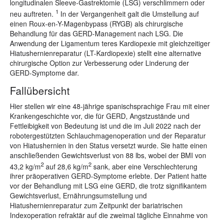
longitudinalen Sleeve-Gastrektomie (LSG) verschlimmern oder
1
neu auftreten.
In der Vergangenheit galt die Umstellung auf
einen Roux-en-Y-Magenbypass (RYGB) als chirurgische
Behandlung für das GERD-Management nach LSG. Die
Anwendung der Ligamentum teres Kardiopexie mit gleichzeitiger
Hiatushernienreparatur (LT-Kardiopexie) stellt eine alternative
chirurgische Option zur Verbesserung oder Linderung der
GERD-Symptome dar.
Fallübersicht
Hier stellen wir eine 48-jährige spanischsprachige Frau mit einer
Krankengeschichte vor, die für GERD, Angstzustände und
Fettleibigkeit von Bedeutung ist und die im Juli 2022 nach der
robotergestützten Schlauchmagenoperation und der Reparatur
von Hiatushernien in den Status versetzt wurde. Sie hatte einen
anschließenden Gewichtsverlust von 88 lbs, wobei der BMI von
2
2
43,2 kg/m
auf 28,6 kg/m
sank, aber eine Verschlechterung
ihrer präoperativen GERD-Symptome erlebte. Der Patient hatte
vor der Behandlung mit LSG eine GERD, die trotz signifikantem
Gewichtsverlust, Ernährungsumstellung und
Hiatushernienreparatur zum Zeitpunkt der bariatrischen
Indexoperation refraktär auf die zweimal tägliche Einnahme von