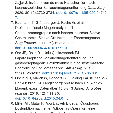
Zajjur J. Inzidenz von de novo Hiatushernien nach
laparoskopischer Schlauchmagenentfernung
.
Obes Surg.
2020; 30(10):3730-3734.
doi:10.1007/s11695-020-04742-
7
.
Baumann T, Grüneberger J, Pache G, et al.
Dreidimensionale Magenanalyse mit
Computertomographie nach laparoskopischer Sleeve-
Gastrektomie: Sleeve-Dilatation und Thoraxmigration.
Surg Endosc.
2011; 25(7):2323-2329.
doi:10.1007/s00464-010-1558-0
.
Oor JE, Roks DJ, Ünlü Ç, Hazebroek EJ.
Laparoskopische Schlauchmagenentfernung und
gastroösophageale Refluxkrankheit: eine systematische
Überprüfung und Metaanalyse.
Am J Surg.
2016;
211(1):250-267.
doi:10.1016/j.amjsurg.2015.05.031
.
Obeid NR, Malick W, Concors SJ, Fielding GA, Kurian MS,
Ren-Fielding CJ. Langzeitergebnisse nach Roux-en-Y-
Magenbypass: Daten über 10 bis 13 Jahre.
Surg obes
relat dis.
2016; 12(1):11-20.
doi:10.1016/j.soard.2015.04.011
.
Miller AT, Matar R, Abu Dayyeh BK et al. Ösophagus-
Dysfunktion nach einer Adipositas-Operation: eine