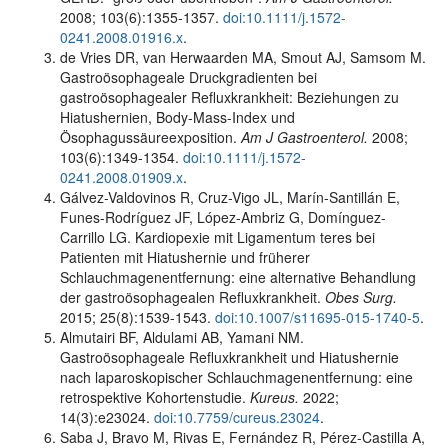
2008; 103(6):1355-1357.
doi:10.1111/j.1572-
0241.2008.01916.x
.
de Vries DR, van Herwaarden MA, Smout AJ, Samsom M.
Gastroösophageale Druckgradienten bei
gastroösophagealer Refluxkrankheit: Beziehungen zu
Hiatushernien, Body-Mass-Index und
Ösophagussäureexposition.
Am J Gastroenterol.
2008;
103(6):1349-1354.
doi:10.1111/j.1572-
0241.2008.01909.x
.
Gálvez-Valdovinos R, Cruz-Vigo JL, Marín-Santillán E,
Funes-Rodríguez JF, López-Ambriz G, Domínguez-
Carrillo LG. Kardiopexie mit Ligamentum teres bei
Patienten mit Hiatushernie und früherer
Schlauchmagenentfernung: eine alternative Behandlung
der gastroösophagealen Refluxkrankheit.
Obes Surg.
2015; 25(8):1539-1543.
doi:10.1007/s11695-015-1740-5
.
Almutairi BF, Aldulami AB, Yamani NM.
Gastroösophageale Refluxkrankheit und Hiatushernie
nach laparoskopischer Schlauchmagenentfernung: eine
retrospektive Kohortenstudie.
Kureus.
2022;
14(3):e23024.
doi:10.7759/cureus.23024
.
Saba J, Bravo M, Rivas E, Fernández R, Pérez-Castilla A,