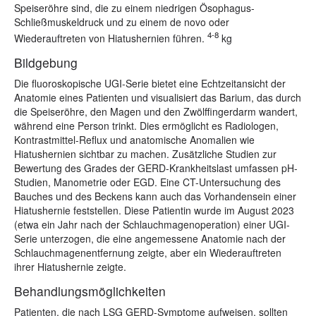
Speiseröhre sind, die zu einem niedrigen Ösophagus-
Schließmuskeldruck und zu einem de novo oder
4-8
Wiederauftreten von Hiatushernien führen.
kg
Bildgebung
Die fluoroskopische UGI-Serie bietet eine Echtzeitansicht der
Anatomie eines Patienten und visualisiert das Barium, das durch
die Speiseröhre, den Magen und den Zwölffingerdarm wandert,
während eine Person trinkt. Dies ermöglicht es Radiologen,
Kontrastmittel-Reflux und anatomische Anomalien wie
Hiatushernien sichtbar zu machen. Zusätzliche Studien zur
Bewertung des Grades der GERD-Krankheitslast umfassen pH-
Studien, Manometrie oder EGD. Eine CT-Untersuchung des
Bauches und des Beckens kann auch das Vorhandensein einer
Hiatushernie feststellen. Diese Patientin wurde im August 2023
(etwa ein Jahr nach der Schlauchmagenoperation) einer UGI-
Serie unterzogen, die eine angemessene Anatomie nach der
Schlauchmagenentfernung zeigte, aber ein Wiederauftreten
ihrer Hiatushernie zeigte.
Behandlungsmöglichkeiten
Patienten, die nach LSG GERD-Symptome aufweisen, sollten