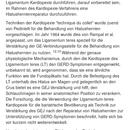
Ligamentum-Kardiopexie durchführen, darauf vorbereitet sein,
im Rahmen des Kardiopexie-Verfahrens eine
Hiatushernienreparatur durchzuführen.
Techniken der Kardiopexie "technique du collet" wurde zuerst
von Pedinielli für die Behandlung von Hiatushernien
vorgeschlagen. Im Jahr 1964 wurde dies von Rampal et al.
angepasst, um das Ligamentum teres speziell für die
Verstärkung der GE-Verbindungsstelle für die Behandlung von
12,13
Hiatushernien zu nutzen.
Während der genaue
physiologische Mechanismus, durch den die Kardiopexie des
Ligamentum teres (LT) den GERD-Symptomen entgegenwirkt,
unbekannt ist, wird angenommen, dass sie eine ähnliche
Funktion wie die Fundoplikatio hat. Durch die Befestigung des
LT unterhalb des Hiatus am Magen und gelegentlich an den
Crus bietet es eine GEJ-Verstärkung und hilft, den
Schlauchmagen in seiner anatomischen Position zu verankern.
Die Forschung, die die Verwendung der Ligamentum-teres-
Kardiopexie für die bariatrische Bevölkerung als Technik zur
Verstärkung des GEJ nach der Reparatur von Hiatushernien zur
Unterstützung von GERD-Symptomen beschreibt, hatte sich bis
vor kurzem nicht weiterentwickelt.