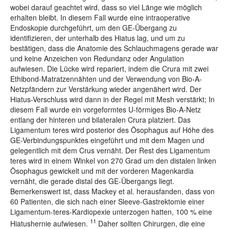
wobei darauf geachtet wird, dass so viel Länge wie möglich
erhalten bleibt. In diesem Fall wurde eine intraoperative
Endoskopie durchgeführt, um den GE-Übergang zu
identifizieren, der unterhalb des Hiatus lag, und um zu
bestätigen, dass die Anatomie des Schlauchmagens gerade war
und keine Anzeichen von Redundanz oder Angulation
aufwiesen. Die Lücke wird repariert, indem die Crura mit zwei
Ethibond-Matratzennähten und der Verwendung von Bio-A-
Netzpfändern zur Verstärkung wieder angenähert wird. Der
Hiatus-Verschluss wird dann in der Regel mit Mesh verstärkt; In
diesem Fall wurde ein vorgeformtes U-förmiges Bio-A-Netz
entlang der hinteren und bilateralen Crura platziert. Das
Ligamentum teres wird posterior des Ösophagus auf Höhe des
GE-Verbindungspunktes eingeführt und mit dem Magen und
gelegentlich mit dem Crus vernäht. Der Rest des Ligamentum
teres wird in einem Winkel von 270 Grad um den distalen linken
Ösophagus gewickelt und mit der vorderen Magenkardia
vernäht, die gerade distal des GE-Übergangs liegt.
Bemerkenswert ist, dass Mackey et al. herausfanden, dass von
60 Patienten, die sich nach einer Sleeve-Gastrektomie einer
Ligamentum-teres-Kardiopexie unterzogen hatten, 100 % eine
11
Hiatushernie aufwiesen.
Daher sollten Chirurgen, die eine