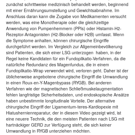
zunächst schrittweise medizinisch behandelt werden, beginnend
mit einer Ernährungsumstellung und Gewichtsabnahme. Im
Anschluss daran kann die Zugabe von Medikamenten versucht
werden, was eine Monotherapie oder die gleichzeitige
Anwendung von Pumpenhemmern (PPIs) oder Histamin-H2-
Rezeptor-Antagonisten (H2-Blocker oder H2B) umfasst. Wenn
die Symptome anhalten, können chirurgische Eingriffe
durchgeführt werden. Im Vergleich zur Allgemeinbevölkerung
sind Patienten, die sich einer LSG unterzogen haben, in der
Regel keine Kandidaten für ein Fundoplikatio-Verfahren, da die
natürliche Redundanz des Magenfundus, die in einem
Fundoplikatio-Wrap verwendet wird, verloren geht. Daher ist der
üblicherweise angebotene chirurgische Eingriff die Umwandlung
in einen Roux-en-Y-Magenbypass (RYGB). Bei anderen
Verfahren wie der magnetischen Schließmuskelaugmentation
fehlen langfristige Sicherheitsdaten, und endoskopische Ansätze
haben unbestimmte longitudinale Vorteile. Der alternative
chirurgische Eingriff der Ligamentum-teres-Kardiopexie mit
Hiatushernienreparatur, der in diesem Video gezeigt wird, ist
eine neuere Technik, die den meisten Patienten nach LSG mit
hartnäckiger GERD zur Verfügung steht, die sich keiner
Umwandlung in RYGB unterziehen möchten.