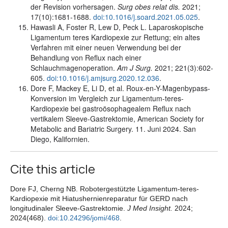
der Revision vorhersagen.
Surg obes relat dis.
2021;
17(10):1681-1688.
doi:10.1016/j.soard.2021.05.025
.
Hawasli A, Foster R, Lew D, Peck L. Laparoskopische
Ligamentum teres Kardiopexie zur Rettung; ein altes
Verfahren mit einer neuen Verwendung bei der
Behandlung von Reflux nach einer
Schlauchmagenoperation.
Am J Surg.
2021; 221(3):602-
605.
doi:10.1016/j.amjsurg.2020.12.036
.
Dore F, Mackey E, Li D, et al. Roux-en-Y-Magenbypass-
Konversion im Vergleich zur Ligamentum-teres-
Kardiopexie bei gastroösophagealem Reflux nach
vertikalem Sleeve-Gastrektomie, American Society for
Metabolic and Bariatric Surgery. 11. Juni 2024. San
Diego, Kalifornien.
Cite this article
Dore FJ, Cherng NB. Robotergestützte Ligamentum-teres-
Kardiopexie mit Hiatushernienreparatur für GERD nach
longitudinaler Sleeve-Gastrektomie.
J Med Insight.
2024;
2024(468).
doi:10.24296/jomi/468
.