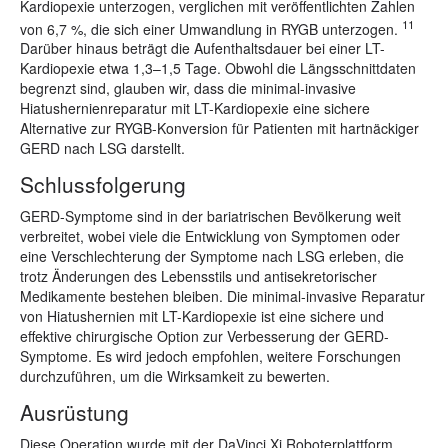
Kardiopexie unterzogen, verglichen mit veröffentlichten Zahlen
11
von 6,7 %, die sich einer Umwandlung in RYGB unterzogen.
Darüber hinaus beträgt die Aufenthaltsdauer bei einer LT-
Kardiopexie etwa 1,3–1,5 Tage. Obwohl die Längsschnittdaten
begrenzt sind, glauben wir, dass die minimal-invasive
Hiatushernienreparatur mit LT-Kardiopexie eine sichere
Alternative zur RYGB-Konversion für Patienten mit hartnäckiger
GERD nach LSG darstellt.
Schlussfolgerung
GERD-Symptome sind in der bariatrischen Bevölkerung weit
verbreitet, wobei viele die Entwicklung von Symptomen oder
eine Verschlechterung der Symptome nach LSG erleben, die
trotz Änderungen des Lebensstils und antisekretorischer
Medikamente bestehen bleiben. Die minimal-invasive Reparatur
von Hiatushernien mit LT-Kardiopexie ist eine sichere und
effektive chirurgische Option zur Verbesserung der GERD-
Symptome. Es wird jedoch empfohlen, weitere Forschungen
durchzuführen, um die Wirksamkeit zu bewerten.
Ausrüstung
Diese Operation wurde mit der DaVinci Xi Roboterplattform