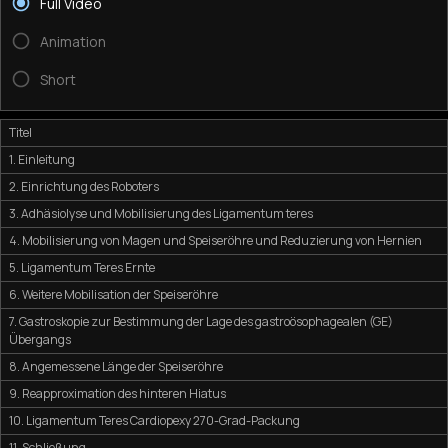
Full Video
Animation
Short
Titel
1. Einleitung
2. Einrichtung des Roboters
3. Adhäsiolyse und Mobilisierung des Ligamentum teres
4. Mobilisierung von Magen und Speiseröhre und Reduzierung von Hernien
5. Ligamentum Teres Ernte
6. Weitere Mobilisation der Speiseröhre
7. Gastroskopie zur Bestimmung der Lage des gastroösophagealen (GE)
Übergangs
8. Angemessene Länge der Speiseröhre
9. Reapproximation des hinteren Hiatus
10. Ligamentum Teres Cardiopexy 270-Grad-Packung
11. Schließung