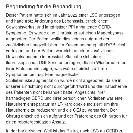
Begründung für die Behandlung
Dieser Patient hatte sich im Jahr 2022 einer LSG unterzogen
und hatte trotz Änderung des Lebensstils, erheblichem
Gewichtsverlust und langfristiger PPI anhaltende GERD-
Symptome. Es wurde eine Umrüstung auf einen Magenbypass
angeboten; Der Patient wollte dies jedoch aufgrund der
zusätzlichen Langzeitrisiken im Zusammenhang mit RYGB nicht
verfolgen, und der Patient war nicht an einer zusätzlichen
Gewichtsabnahme interessiert. Sie hatte sich einer
fluoroskopischen UGI-Serie unterzogen, die ein Wiederauftreten
ihrer Hiatushernie zeigte, was wahrscheinlich zu ihren
Symptomen beitrug. Eine magnetische
Schließmuskelaugmentation wurde nicht angeboten, da sie in
unserer Einrichtung nicht durchgeführt wird und die Hiatushernie
des Patienten nicht behandelt hätte. Angesichts ihrer
hartnäckigen GERD und ihrer persönlichen Vorlieben war eine
Hiatushernienreparatur mit LT-Kardiopexie indiziert, um ihre
Hiatushernie zu reduzieren und die GEJ zu verstärken. Der
Chirurg entschied sich aufgrund der Präferenz des Chirurgen für
einen robotergestützten Ansatz.
In der bariatrischen Welt ist das Risiko, nach LSG an GERD zu