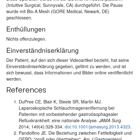
(Intuitive Surgical, Sunnyvale, CA) durchgeführt. Die Pause
wurde mit Bio-A Mesh (GORE Medical, Newark, DE)
geschlossen.
Enthüllungen
Nichts offenzulegen.
Einverständniserklärung
Der Patient, auf den sich dieser Videoartikel bezieht, hat seine
Einverständniserklärung gegeben, gefilmt zu werden, und ist
sich bewusst, dass Informationen und Bilder online veröffentlicht
werden.
References
DuPree CE, Blair K, Steele SR, Martin MJ.
Laparoskopische Schlauchmagenentfernung bei
Patienten mit vorbestehender gastroösophagealer
Refluxkrankheit: eine nationale Analyse.
JAMA Surg.
2014; 149(4):328-334.
doi:10.1001/jamasurg.2013.4323
.
Pandolfino JE. Die Beziehung zwischen Fettleibigkeit und
GERD: "groß oder übertrieben".
Am J Gastroenterol.