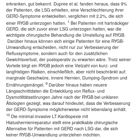
erkranken, gut bekannt. Dupree et al. fanden heraus, dass 9%
der Patienten, die LSG erhielten, eine Verschlechterung ihrer
GERD-Symptome entwickelten, verglichen mit 2,2%, die sich
1
einer RYGB unterzogen hatten.
Bei Patienten mit hartnäckiger
GERD, die sich zuvor einer LSG unterzogen hatten, war die
wichtigste chirurgische Behandlung die Umstellung auf RYGB.
Darüber hinaus können sich einige Patienten für eine RYGB-
Umwandlung entscheiden, nicht nur zur Verbesserung der
Refluxsymptome, sondern auch für den zusätzlichen
Gewichtsverlust, der postoperativ zu erwarten wäre. Trotz seiner
Vorteile birgt ein RYGB jedoch eine Vielzahl von kurz- und
langfristigen Risiken, einschließlich, aber nicht beschränkt auf:
marginale Geschwüre, innere Hernien, Dumping-Syndrom und
9
Ernährungsmängel.
Darüber hinaus haben neuere
Längsschnittdaten die Entwicklung von Reflux- und
Dysmotilitätsstörungen Jahre nach der RYGB bei unklaren
Ätiologien gezeigt, was darauf hindeutet, dass die Verbesserung
der GERD-Symptome möglicherweise nicht lebenslang anhält.
10
Die minimal-invasive LT-Kardiopexie mit
Hiatushernienreparatur stellt eine praktikable chirurgische
Alternative für Patienten mit GERD nach LSG dar, die sich
keiner RYGB-Umwandlung unterziehen möchten.