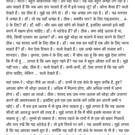
सरल। सरल। बहुत आक्रामक नहीं। हम वहाँ चलें। यह वहां बहुत अच्छा लग रहा है।
आप चाहते हैं कि जब आप तार चलाते हैं तो मैं इसे पकड़ लूं? हाँ। कोना कैसा है? चलो
देखते हैं। वह ठीक है। मुझे वह लेने दो। हाँ। यह अच्छा लग रहा है। हाँ। यह वास्तव
में अच्छा है। हाँ। तो यह वहाँ अच्छा है। ठीक। कश्मीर तार? के लिए गाइडवायर... 4-
0 के लिए? हाँ। हाँ, वहीं। और आप वहां कोने को देखते हैं, इसलिए आपको इसे सही
करने में सक्षम होना चाहिए। हाँ। ये थ्रेडेड हैं? हाँ। ठीक। क्या कोई ऊतक है या,
जैसे, किसी प्रकार का ऊतक? हाँ। बस मुझे थोड़ा सा चलाने में मदद करने के लिए?
ठीक। यह शायद अभी के लिए ठीक है। हाँ। जब तक हम यहाँ हैं एक और के लिए जाना
चाहते हैं? हाँ। मेरा ऐसा विचार है। चलो देखते हैं। एक अच्छे समय की तलाश करें।
शानदार। ठीक। कृपया, एक्स-रे के लिए आएं। मैं सोच रहा हूं कि क्या मुझे ऐसा लगेगा
कि मैं भी हूं ... लगता है कि आप बहुत गहरे हैं? यह पक्ष में बहुत औसत दर्जे का है। मुझे
नहीं पता। ओह, ठीक है। चलो देखते हैं। कभी-कभी, हाँ, ऐसा लगता है कि यह आगे
होना चाहिए, लेकिन ... चलो देखते हैं।
वहां एक्स-रे। थोड़ा नीचे आ जाओ। हाँ। उनमें से एक कंधे के बहुत करीब है, हुह?
आपका कोण भी थोड़ा उथला है। अधिक में मिलना होगा, और अधिक पार्श्व में आना
होगा। हाँ। बाहर आ जाओ। ठीक। शायद बस उस नरम ऊतक को थोड़ा और उजागर
करने की आवश्यकता है। इसलिए इसे एक-एक करके करें ताकि हम अपनी कमी न
खोएं। हाँ। मैं बस इस ऊतक में से कुछ लेना चाहता हूं। मुझे लगता है कि यह ऊतक
चीजों को अवरुद्ध करने की तरह है। मुझे लगता है कि मैं सीधे इसके माध्यम से जा
सकता हूं। हाँ। तुमसे हो सकता है। शायद पहले के-तारों में से एक को बाहर निकालें,
और याद रखें कि यह थ्रेडेड है। तो इसे रिवर्स पर करें। यह आदमी शायद। मुझे लगता
है कि यह आपका सबसे बुरा है। क्योंकि यह वही है जो कंधे के माध्यम से भी है। यह एक