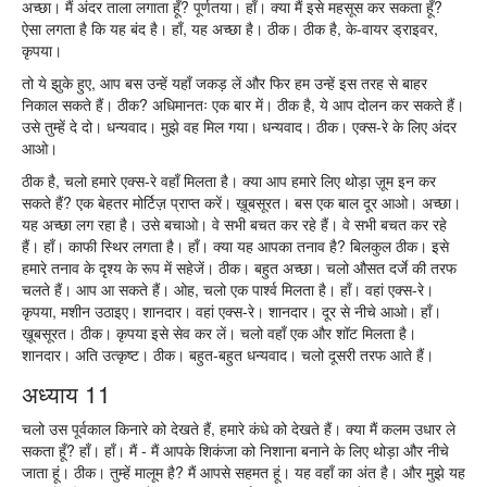
अच्छा। मैं अंदर ताला लगाता हूँ? पूर्णतया। हाँ। क्या मैं इसे महसूस कर सकता हूँ?
ऐसा लगता है कि यह बंद है। हाँ, यह अच्छा है। ठीक। ठीक है, के-वायर ड्राइवर,
कृपया।
तो ये झुके हुए, आप बस उन्हें यहाँ जकड़ लें और फिर हम उन्हें इस तरह से बाहर
निकाल सकते हैं। ठीक? अधिमानतः एक बार में। ठीक है, ये आप दोलन कर सकते हैं।
उसे तुम्हें दे दो। धन्यवाद। मुझे वह मिल गया। धन्यवाद। ठीक। एक्स-रे के लिए अंदर
आओ।
ठीक है, चलो हमारे एक्स-रे वहाँ मिलता है। क्या आप हमारे लिए थोड़ा ज़ूम इन कर
सकते हैं? एक बेहतर मोर्टिज़ प्राप्त करें। ख़ूबसूरत। बस एक बाल दूर आओ। अच्छा।
यह अच्छा लग रहा है। उसे बचाओ। वे सभी बचत कर रहे हैं। वे सभी बचत कर रहे
हैं। हाँ। काफी स्थिर लगता है। हाँ। क्या यह आपका तनाव है? बिलकुल ठीक। इसे
हमारे तनाव के दृश्य के रूप में सहेजें। ठीक। बहुत अच्छा। चलो औसत दर्जे की तरफ
चलते हैं। आप आ सकते हैं। ओह, चलो एक पार्श्व मिलता है। हाँ। वहां एक्स-रे।
कृपया, मशीन उठाइए। शानदार। वहां एक्स-रे। शानदार। दूर से नीचे आओ। हाँ।
ख़ूबसूरत। ठीक। कृपया इसे सेव कर लें। चलो वहाँ एक और शॉट मिलता है।
शानदार। अति उत्कृष्ट। ठीक। बहुत-बहुत धन्यवाद। चलो दूसरी तरफ आते हैं।
अध्याय 11
चलो उस पूर्वकाल किनारे को देखते हैं, हमारे कंधे को देखते हैं। क्या मैं कलम उधार ले
सकता हूँ? हाँ। हाँ। मैं - मैं आपके शिकंजा को निशाना बनाने के लिए थोड़ा और नीचे
जाता हूं। ठीक। तुम्हें मालूम है? मैं आपसे सहमत हूं। यह वहाँ का अंत है। और मुझे यह