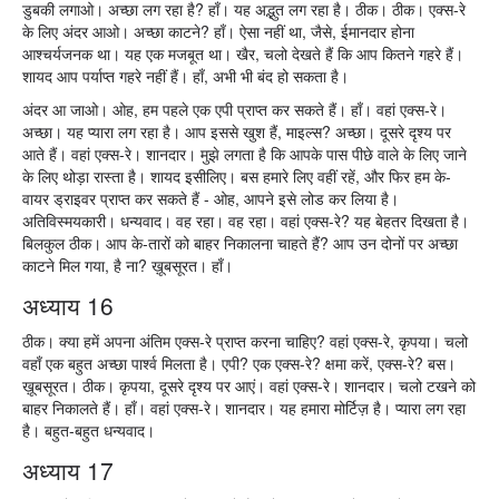
डुबकी लगाओ। अच्छा लग रहा है? हाँ। यह अद्भुत लग रहा है। ठीक। ठीक। एक्स-रे
के लिए अंदर आओ। अच्छा काटने? हाँ। ऐसा नहीं था, जैसे, ईमानदार होना
आश्चर्यजनक था। यह एक मजबूत था। खैर, चलो देखते हैं कि आप कितने गहरे हैं।
शायद आप पर्याप्त गहरे नहीं हैं। हाँ, अभी भी बंद हो सकता है।
अंदर आ जाओ। ओह, हम पहले एक एपी प्राप्त कर सकते हैं। हाँ। वहां एक्स-रे।
अच्छा। यह प्यारा लग रहा है। आप इससे खुश हैं, माइल्स? अच्छा। दूसरे दृश्य पर
आते हैं। वहां एक्स-रे। शानदार। मुझे लगता है कि आपके पास पीछे वाले के लिए जाने
के लिए थोड़ा रास्ता है। शायद इसीलिए। बस हमारे लिए वहीं रहें, और फिर हम के-
वायर ड्राइवर प्राप्त कर सकते हैं - ओह, आपने इसे लोड कर लिया है।
अतिविस्‍मयकारी। धन्यवाद। वह रहा। वह रहा। वहां एक्स-रे? यह बेहतर दिखता है।
बिलकुल ठीक। आप के-तारों को बाहर निकालना चाहते हैं? आप उन दोनों पर अच्छा
काटने मिल गया, है ना? ख़ूबसूरत। हाँ।
अध्याय 16
ठीक। क्या हमें अपना अंतिम एक्स-रे प्राप्त करना चाहिए? वहां एक्स-रे, कृपया। चलो
वहाँ एक बहुत अच्छा पार्श्व मिलता है। एपी? एक एक्स-रे? क्षमा करें, एक्स-रे? बस।
ख़ूबसूरत। ठीक। कृपया, दूसरे दृश्य पर आएं। वहां एक्स-रे। शानदार। चलो टखने को
बाहर निकालते हैं। हाँ। वहां एक्स-रे। शानदार। यह हमारा मोर्टिज़ है। प्यारा लग रहा
है। बहुत-बहुत धन्यवाद।
अध्याय 17