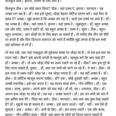
बिलकुल ठीक। कृपया, एक्सरे के लिए आते हैं।
बिलकुल ठीक। हर कोई कवर किया? ठीक। वहां एक्स-रे, कृपया। शानदार। यह
अच्छा लग रहा है। हाँ। बस इसे घुमाएं, थोड़ा बेहतर मोर्टिज़ प्राप्त करें। वहां फिर से
एक्स-रे? अच्छा। मुझे लगता है कि अच्छा लग रहा है। चलो एक पार्श्व पर आते हैं। हाँ।
यह अच्छा है। ठीक। वहां एक्स-रे, कृपया। वहां एक्स-रे। ख़ूबसूरत। हाँ, बहुत अच्छा.
एक और शॉट, एक्स-रे वहाँ? हाँ, यह बहुत अच्छा है। एक्स रे। सुंदर। ठीक। बहुत-
बहुत धन्यवाद। आप थोड़ी देर के लिए बाहर आ सकते हैं। तो चलिए शेष तीन को शीर्ष
पर करते हैं और फिर डिस्टल क्लस्टर को भरते हैं क्योंकि मुझे लगता है कि हम सभी
वहां फ्रैक्चर से परे हैं।
तो याद रखें, आप यहां फाइबुला की पूर्वकाल सतह पर थोड़ा सा हैं। तो बस इस बात का
ध्यान रखें। ठीक? इसे अपनी उंगली से महसूस करें। महसूस करें कि आप कहां हैं?
हाँ। अच्छा। हाँ। तो आप थोड़ा पीछे का लक्ष्य रखने जा रहे हैं। ठीक? आप इस पूरे के
लिए जाना चाहते हैं, दूसरा... हाँ, आप उन सभी को भरने जा रहे हैं। वे चार। ठीक। तो
इस तरह से लक्ष्य रखें? थोड़ा सा। यह थोड़ा ज्यादा है। हाँ। यह वहाँ अच्छा है। हाँ।
ठीक। दो कॉर्टिस महसूस करना चाहिए। हाँ? एक। कोई डुबकी नहीं। अच्छा। बहुत
अच्छी तकनीक। इसे एक उपाय दें। यह शायद बारह होगा। नॉन-लॉकिंग। हाँ। एक
बारह। बारह, कृपया। अपने कोण को याद रखें। हाँ जी, सर। धन्यवाद, जैक। हाँ।
अपना हाथ थोड़ा सा छोड़ दो। वह रहा। अच्छा काटने। हाँ। हम उन सभी को अंत में
एक अंतिम कस देंगे। चिंता मत करो। ठीक। शानदार। क्या आप सब कुछ देख सकते
हैं? हाँ। मुझसे यह हो सकता है। अच्छा। इसे ऊपर लाओ। नहीं। नहीं। बस ऐसे ही
घुमाओ। आह। अच्छा। हाँ। अभी के लिए। हाँ। हम वापस जाएंगे। एक और बारह,
कृपया। नॉन-लॉकिंग बारह। मीलों, आप बाहर के लोगों को ड्रिल करना चाहते हैं,