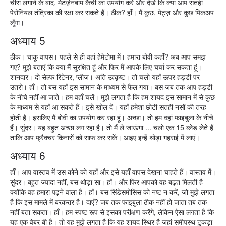
चीरा लगाने के बाद, मेटज़ेनबाम कैंची का उपयोग करें और देखें कि क्या आप सतही
पेरोनियल तंत्रिका की रक्षा कर सकते हैं। ठीक? हाँ। मैं कुछ, मेट्ज़ और कुछ पिकअप
लूँगा।
अध्याय 5
ठीक। चाकू वापस। पहले से ही वहां हेमेटोमा में। हमारा बोवी कहाँ? अब आप समझ
गए? मुझे बताएं कि क्या मैं सुरक्षित हूं और फिर मैं आपके लिए चर्चा कर सकता हूं।
शानदार। दो सेल्फ रिटेनर, प्लीज। अति उत्कृष्ट। तो चलो यहाँ ऊपर हड्डी पर
उतरो। हाँ। तो बस यहाँ इस सामान के माध्यम से फैल गया। बस जब तक आप हड्डी
के नीचे नहीं आ जाते। हम वहाँ चलें। मुझे लगता है कि हम शायद इस सामान में से कुछ
के माध्यम से यहाँ आ सकते हैं। इसे खोल दें। यहाँ हमेशा छोटी सतही नसों की तरह
होती है। इसलिए मैं बोवी का उपयोग कर रहा हूं। अच्छा। तो हम वहां फाइबुला के नीचे
हैं। सुंदर। यह बहुत अच्छा लग रहा है। तो मैं ले जाऊंगा ... चलो एक 15 ब्लेड लेते हैं
ताकि आप फ्रैक्चर किनारों को साफ कर सकें। आइए इन्हें थोड़ा गहराई में लाएं।
अध्याय 6
हाँ। आप वास्तव में उस कोने को यहाँ और इसे यहाँ वापस देखना चाहते हैं। वास्तव में।
सुंदर। बहुत ज्यादा नहीं, बस थोड़ा सा। हाँ। और फिर आपको वह बढ़त मिलती है
क्योंकि वह हमारा पढ़ने वाला है। हाँ। बस सिंडेसमोसिस को नष्ट न करें, जो मुझे लगता
है कि इस मामले में बरकरार है। दाएँ? जब तक फाइबुला ठीक नहीं हो जाता तब तक
नहीं बता सकता। हाँ। हम स्पष्ट रूप से इसका परीक्षण करेंगे, लेकिन ऐसा लगता है कि
यह एक वेबर बी है। तो यह मुझे लगता है कि यह शायद स्थिर है जहां समीपस्थ टुकड़ा