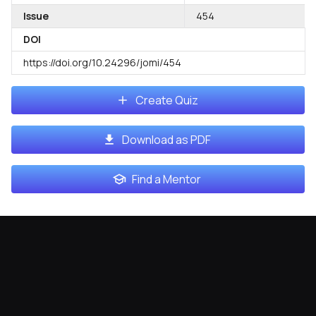
Issue
454
DOI
https://doi.org/10.24296/jomi/454
Create Quiz
Download as PDF
Find a Mentor