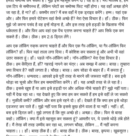
हमेशा समोच्च कर सकते हैं। मुझे इसे महसूस करने दो। वह हाँ है। मेरा मतलब है, हम
उस टिप से समीपस्थ हैं, लेकिन प्लेटों का समोच्च फिट नहीं होगा। यह वहाँ अच्छा होने
जा रहा है, है ना? हाँ। कश्मीर तार? मैं बस वहाँ में एक ड्राइव करेंगे। हम्म। यहां एक
और। और फिर हमारे रोटेशन वहां कैसे अच्छे हैं? मेरा ऐसा विचार है। हाँ। ठीक। फिर
मुझे जो करना पसंद है वह इन्हें मोड़ना है, और इस तरह इसे हड्डी के खिलाफ नीचे
धकेलता है। और फिर आप वहां एक पेंच प्राप्त करना चाहते हैं? आप सिर्फ एक कर
सकते हैं। ठीक। ठीक। हम 2.6 ड्रिल लेंगे।
आप एक लॉकिंग स्क्रू करना चाहते हैं और फिर एक गैर-लॉकिंग, या गैर-लॉकिंग फिर
लॉकिंग? हाँ। फिर यहां ताला लगा दिया। मैं कोशिश कर सकता हूं और अभी भी वहां
उतर सकता हूं। हाँ। पहले नॉन-लॉकिंग करें। नॉन-लॉकिंग? मेरा ऐसा विचार है।
ठीक। हम केंद्रित हैं, हाँ? गहराई नापने का यंत्र। अब समझ में आया। बारह। तुम्हारा
क्या विचार है? सही लगता है। चौदह। बारह। आप सोडा से बाहर हैं। मैं करता हूँ।
नॉन-लॉकिंग। धन्यवाद। आपको इसे पूरी तरह से मारने की जरूरत नहीं है। बस इसे
थोड़ा सा चूसो और फिर हम समायोजित करेंगे। हाँ। यह अच्छी तरह से ले रहा है।
ठीक। इससे खुश हैं या आप इसे हड्डी पर और अधिक नीचे चाहते हैं? मुझे नहीं पता।
यही मैं देख रहा था। यह देखते हुए कि क्या हम कर सकते हैं हम इसे वहीं ले जा सकते
हैं। नुकीली कमी? लॉकिंग और बस इसे रहने दो। हाँ। देखते हैं कि क्या हम इसे थोड़ा
एडजस्ट कर पाते हैं। मुझे नहीं पता कि इससे कुछ होने वाला है या नहीं। नहीं। हाँ,
बस इसे ड्रिल करें। मुझे लगता है कि तुम अच्छे हो। अच्छा। ठीक। फिर से बारह
कहो। लॉकिंग। क्या मैं इसे महसूस कर सकता हूं? आमतौर पर, ये उससे थोड़े लंबे होते
हैं। मैं तेरह की तरह उम्मीद कर रहा था, लगभग चौदह, लेकिन ... मैं नहीं करना
चाहता।।। हाँ। बारह ठीक है। हाँ। बारह ठीक है। ठीक। बारह, कृपया। ख़ूबसूरत।