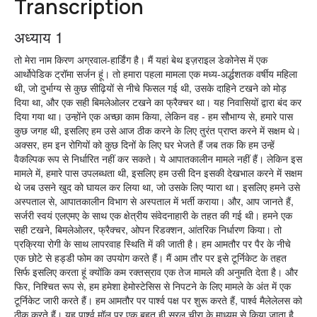
Transcription
अध्याय 1
तो मेरा नाम किरण अग्रवाल-हार्डिंग है। मैं यहां बेथ इज़राइल डेकोनेस में एक
आर्थोपेडिक ट्रॉमा सर्जन हूं। तो हमारा पहला मामला एक मध्य-अर्द्धशतक वर्षीय महिला
थी, जो दुर्भाग्य से कुछ सीढ़ियों से नीचे फिसल गई थी, उसके दाहिने टखने को मोड़
दिया था, और एक सही बिमलेओलर टखने का फ्रैक्चर था। यह निवासियों द्वारा बंद कर
दिया गया था। उन्होंने एक अच्छा काम किया, लेकिन वह - हम सौभाग्य से, हमारे पास
कुछ जगह थी, इसलिए हम उसे आज ठीक करने के लिए तुरंत प्राप्त करने में सक्षम थे।
अक्सर, हम इन रोगियों को कुछ दिनों के लिए घर भेजते हैं जब तक कि हम उन्हें
वैकल्पिक रूप से निर्धारित नहीं कर सकते। ये आपातकालीन मामले नहीं हैं। लेकिन इस
मामले में, हमारे पास उपलब्धता थी, इसलिए हम उसी दिन इसकी देखभाल करने में सक्षम
थे जब उसने खुद को घायल कर लिया था, जो उसके लिए प्यारा था। इसलिए हमने उसे
अस्पताल से, आपातकालीन विभाग से अस्पताल में भर्ती कराया। और, आप जानते हैं,
सर्जरी स्वयं एलएमए के साथ एक क्षेत्रीय संवेदनाहारी के तहत की गई थी। हमने एक
सही टखने, बिमलेओलर, फ्रैक्चर, ओपन रिडक्शन, आंतरिक निर्धारण किया। तो
प्रक्रिया रोगी के साथ लापरवाह स्थिति में की जाती है। हम आमतौर पर पैर के नीचे
एक छोटे से हड्डी फोम का उपयोग करते हैं। मैं आम तौर पर इसे टूर्निकेट के तहत
सिर्फ इसलिए करता हूं क्योंकि कम रक्तस्राव एक तेज मामले की अनुमति देता है। और
फिर, निश्चित रूप से, हम हमेशा हेमोस्टेसिस से निपटने के लिए मामले के अंत में एक
टूर्निकेट जारी करते हैं। हम आमतौर पर पार्श्व पक्ष पर शुरू करते हैं, पार्श्व मैलेलेलस को
ठीक करते हैं। यह पार्श्व मॉल पर एक बहुत ही सरल चीरा के माध्यम से किया जाता है,