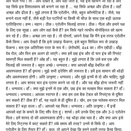
ओर चला गया। तो - आप देखते हैं, आप वहां जाते हैं, यह इसे खींचने जा रहा है और
यह सिर्फ इस विशालकाय को बनाने जा रहा है ... यह सिर्फ अच्छा और ढीला है। वहाँ
अच्छा और ढीला है। मुझे लगता है कि प्रोलीन, जैसे, बहुत कॉस्मेटिक है। जैसे, यह
बनाने वाला नहीं है, जैसे बड़ी रेल पटरियों या किसी भी चीज़ के साथ एक बड़ी ऊतक
प्रतिक्रिया। हम्म। महान। ठीक। प्रोलीन सिलाई वापस। ठीक। गीला और हमारे पक्ष
के लिए एक सूखा। आप लोग वहां कैसे हैं? हम सिर्फ गहरे त्वचीय मोनोक्रिल को खत्म
कर रहे हैं। ठीक। अच्छा लग रहा है। तो दोस्तों, आपने देखा कि मैंने इस तरफ प्रोलीन
कैसे किया। आप देखते हैं कि इसे उखाड़ फेंकना, इसे बहुत शिथिल रूप से उखाड़
फेंकना। बस एक अतिरिक्त परत के रूप में। ज़ेरोफॉर्म, 4x4 का। तीन एबीडी। बाँझ
वेब रोल, और फिर हम अलग हो जाएंगे। क्या हमें छह इंच और दो चार इंच की स्प्लिंट
सामग्री मिल सकती है? ओह हाँ। यह बहुत है। मुझे लगता है कि उसे बस एक और
सिलाई की जरूरत है। बहुत अच्छे। धन्यवाद। क्या आपको बाँझ वेबरिल की
आवश्यकता है? हाँ कृपया। मुझे सभी ड्रेसिंग की जरूरत है। हमें इस सामान की थोड़ी
और आवश्यकता होगी। अति उत्कृष्ट। धन्यवाद। और मुझे इनमें से दो और चाहिए, मुझे
लगता है। आप शायद चार इंच प्राप्त करने जा रहे हैं। और यह बाँझ होना जरूरी नहीं
है। धन्यवाद। हाँ। क्या मुझे इनमें से एक और, छह इंच का मलहम मिल सकता है? हाँ।
धन्यवाद। धन्यवाद। आपका स्वागत है। क्या हम उस बैक टेबल को स्प्लिंट्स से दूषित
कर सकते हैं? ठीक है? हाँ, यह पहले से ही दूषित है। खैर, हम एक फ्लेक्स मास्टर मिल
सकता है? बड़ा वाला। हाँ। आपको यह मिला। धन्यवाद। अति उत्कृष्ट। मैं इन्हें
आपको वहां के कचरे के लिए सौंप देता हूं। शार्प्स। हमें उनके लिए एक और 3-0 प्रोलेन
मिला। हमें शायद दो की आवश्यकता होगी। यह थोड़ा लंबा घाव है। और क्या आप इसे
मेरे लिए स्ट्रिप्स में काट सकते हैं? लंबे समय की तरह? उनमें से सिर्फ दो। आप
प्रोलीन के लिए तैयार हैं? हाँ। कूल, तो आपने देखा कि हमने दूसरी तरफ कैसा किया,