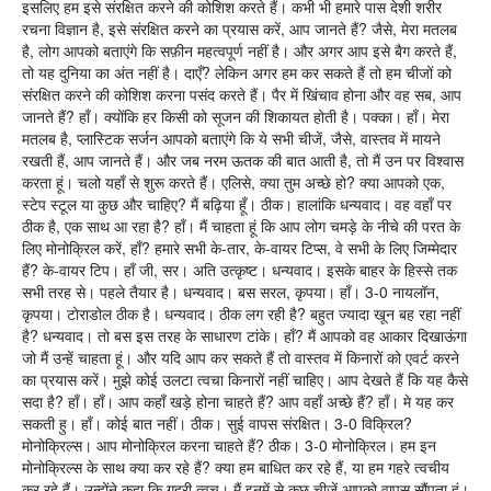
इसलिए हम इसे संरक्षित करने की कोशिश करते हैं। कभी भी हमारे पास देशी शरीर
रचना विज्ञान है, इसे संरक्षित करने का प्रयास करें, आप जानते हैं? जैसे, मेरा मतलब
है, लोग आपको बताएंगे कि सफ़ीन महत्वपूर्ण नहीं है। और अगर आप इसे बैग करते हैं,
तो यह दुनिया का अंत नहीं है। दाएँ? लेकिन अगर हम कर सकते हैं तो हम चीजों को
संरक्षित करने की कोशिश करना पसंद करते हैं। पैर में खिंचाव होना और वह सब, आप
जानते हैं? हाँ। क्योंकि हर किसी को सूजन की शिकायत होती है। पक्का। हाँ। मेरा
मतलब है, प्लास्टिक सर्जन आपको बताएंगे कि ये सभी चीजें, जैसे, वास्तव में मायने
रखती हैं, आप जानते हैं। और जब नरम ऊतक की बात आती है, तो मैं उन पर विश्वास
करता हूं। चलो यहाँ से शुरू करते हैं। एलिसे, क्या तुम अच्छे हो? क्या आपको एक,
स्टेप स्टूल या कुछ और चाहिए? मैं बढ़िया हूँ। ठीक। हालांकि धन्यवाद। वह वहाँ पर
ठीक है, एक साथ आ रहा है? हाँ। मैं चाहता हूं कि आप लोग चमड़े के नीचे की परत के
लिए मोनोक्रिल करें, हाँ? हमारे सभी के-तार, के-वायर टिप्स, वे सभी के लिए जिम्मेदार
हैं? के-वायर टिप। हाँ जी, सर। अति उत्कृष्ट। धन्यवाद। इसके बाहर के हिस्से तक
सभी तरह से। पहले तैयार है। धन्यवाद। बस सरल, कृपया। हाँ। 3-0 नायलॉन,
कृपया। टोराडोल ठीक है। धन्यवाद। ठीक लग रही है? बहुत ज्यादा खून बह रहा नहीं
है? धन्यवाद। तो बस इस तरह के साधारण टांके। हाँ? मैं आपको वह आकार दिखाऊंगा
जो मैं उन्हें चाहता हूं। और यदि आप कर सकते हैं तो वास्तव में किनारों को एवर्ट करने
का प्रयास करें। मुझे कोई उलटा त्वचा किनारों नहीं चाहिए। आप देखते हैं कि यह कैसे
सदा है? हाँ। हाँ। आप कहाँ खड़े होना चाहते हैं? आप वहाँ अच्छे हैं? हाँ। मे यह कर
सकती हु। हाँ। कोई बात नहीं। ठीक। सुई वापस संरक्षित। 3-0 विक्रिल?
मोनोक्रिल्स। आप मोनोक्रिल करना चाहते हैं? ठीक। 3-0 मोनोक्रिल। हम इन
मोनोक्रिल्स के साथ क्या कर रहे हैं? क्या हम बाधित कर रहे हैं, या हम गहरे त्वचीय
कर रहे हैं। उन्होंने कहा कि गहरी त्वच। मैं इनमें से कुछ चीजें आपको वापस सौंपता हूं।