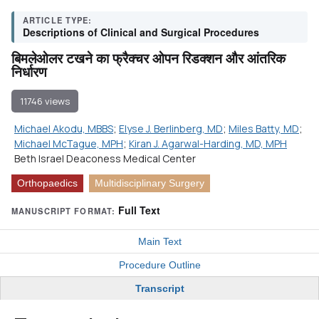
ARTICLE TYPE:
Descriptions of Clinical and Surgical Procedures
बिमलेओलर टखने का फ्रैक्चर ओपन रिडक्शन और आंतरिक
निर्धारण
11746 views
Michael Akodu, MBBS
;
Elyse J. Berlinberg, MD
;
Miles Batty, MD
;
Michael McTague, MPH
;
Kiran J. Agarwal-Harding, MD, MPH
Beth Israel Deaconess Medical Center
Orthopaedics
Multidisciplinary Surgery
Full Text
MANUSCRIPT FORMAT:
Main Text
Procedure Outline
Transcript