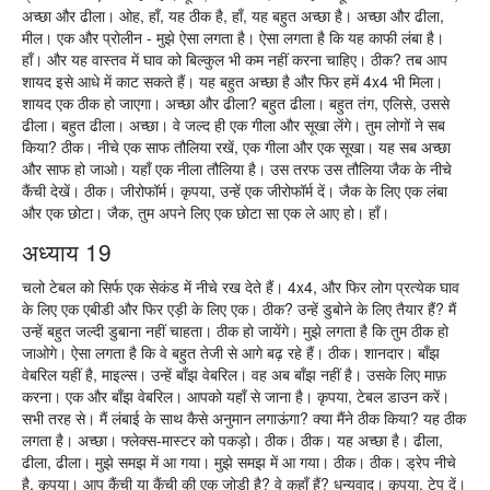
अच्छा और ढीला। ओह, हाँ, यह ठीक है, हाँ, यह बहुत अच्छा है। अच्छा और ढीला,
मील। एक और प्रोलीन - मुझे ऐसा लगता है। ऐसा लगता है कि यह काफी लंबा है।
हाँ। और यह वास्तव में घाव को बिल्कुल भी कम नहीं करना चाहिए। ठीक? तब आप
शायद इसे आधे में काट सकते हैं। यह बहुत अच्छा है और फिर हमें 4x4 भी मिला।
शायद एक ठीक हो जाएगा। अच्छा और ढीला? बहुत ढीला। बहुत तंग, एलिसे, उससे
ढीला। बहुत ढीला। अच्छा। वे जल्द ही एक गीला और सूखा लेंगे। तुम लोगों ने सब
किया? ठीक। नीचे एक साफ तौलिया रखें, एक गीला और एक सूखा। यह सब अच्छा
और साफ हो जाओ। यहाँ एक नीला तौलिया है। उस तरफ उस तौलिया जैक के नीचे
कैंची देखें। ठीक। जीरोफॉर्म। कृपया, उन्हें एक जीरोफॉर्म दें। जैक के लिए एक लंबा
और एक छोटा। जैक, तुम अपने लिए एक छोटा सा एक ले आए हो। हाँ।
अध्याय 19
चलो टेबल को सिर्फ एक सेकंड में नीचे रख देते हैं। 4x4, और फिर लोग प्रत्येक घाव
के लिए एक एबीडी और फिर एड़ी के लिए एक। ठीक? उन्हें डुबोने के लिए तैयार हैं? मैं
उन्हें बहुत जल्दी डुबाना नहीं चाहता। ठीक हो जायेंगे। मुझे लगता है कि तुम ठीक हो
जाओगे। ऐसा लगता है कि वे बहुत तेजी से आगे बढ़ रहे हैं। ठीक। शानदार। बाँझ
वेबरिल यहीं है, माइल्स। उन्हें बाँझ वेबरिल। वह अब बाँझ नहीं है। उसके लिए माफ़
करना। एक और बाँझ वेबरिल। आपको यहाँ से जाना है। कृपया, टेबल डाउन करें।
सभी तरह से। मैं लंबाई के साथ कैसे अनुमान लगाऊंगा? क्या मैंने ठीक किया? यह ठीक
लगता है। अच्छा। फ्लेक्स-मास्टर को पकड़ो। ठीक। ठीक। यह अच्छा है। ढीला,
ढीला, ढीला। मुझे समझ में आ गया। मुझे समझ में आ गया। ठीक। ठीक। ड्रेप नीचे
है, कृपया। आप कैंची या कैंची की एक जोड़ी है? वे कहाँ हैं? धन्यवाद। कृपया, टेप दें।