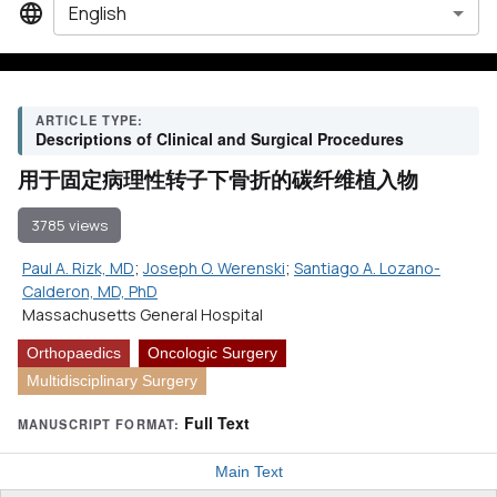
English
ARTICLE TYPE:
Descriptions of Clinical and Surgical Procedures
用于固定病理性转子下骨折的碳纤维植入物
3785 views
Paul A. Rizk, MD
;
Joseph O. Werenski
;
Santiago A. Lozano-
Calderon, MD, PhD
Massachusetts General Hospital
Orthopaedics
Oncologic Surgery
Multidisciplinary Surgery
Full Text
MANUSCRIPT FORMAT:
Main Text