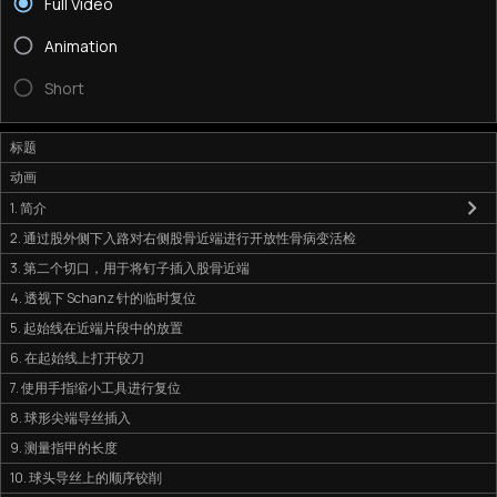
Full Video
Animation
Short
标题
动画
1. 简介
2. 通过股外侧下入路对右侧股骨近端进行开放性骨病变活检
3. 第二个切口，用于将钉子插入股骨近端
4. 透视下 Schanz 针的临时复位
5. 起始线在近端片段中的放置
6. 在起始线上打开铰刀
7. 使用手指缩小工具进行复位
8. 球形尖端导丝插入
9. 测量指甲的长度
10. 球头导丝上的顺序铰削