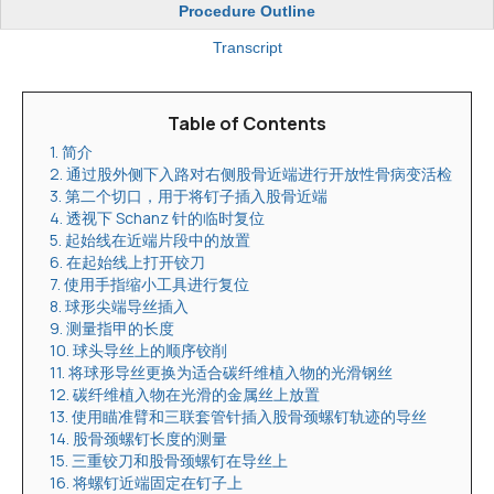
Procedure Outline
Transcript
Table of Contents
1. 简介
2. 通过股外侧下入路对右侧股骨近端进行开放性骨病变活检
3. 第二个切口，用于将钉子插入股骨近端
4. 透视下 Schanz 针的临时复位
5. 起始线在近端片段中的放置
6. 在起始线上打开铰刀
7. 使用手指缩小工具进行复位
8. 球形尖端导丝插入
9. 测量指甲的长度
10. 球头导丝上的顺序铰削
11. 将球形导丝更换为适合碳纤维植入物的光滑钢丝
12. 碳纤维植入物在光滑的金属丝上放置
13. 使用瞄准臂和三联套管针插入股骨颈螺钉轨迹的导丝
14. 股骨颈螺钉长度的测量
15. 三重铰刀和股骨颈螺钉在导丝上
16. 将螺钉近端固定在钉子上