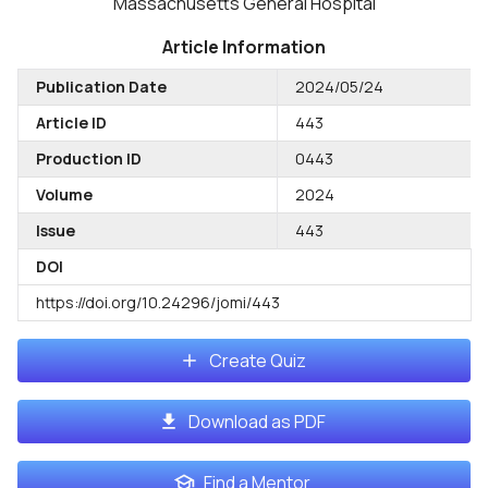
Massachusetts General Hospital
Article Information
Publication Date
2024/05/24
Article ID
443
Production ID
0443
Volume
2024
Issue
443
DOI
https://doi.org/10.24296/jomi/443
Create Quiz
Download as PDF
Find a Mentor