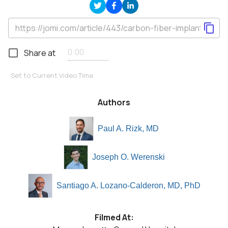
Share at
Set to Current Video Time
Authors
Paul A. Rizk, MD
Joseph O. Werenski
Santiago A. Lozano-Calderon, MD, PhD
Filmed At: