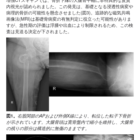
増強CTスキャンでは、骨折下縁の大腿骨中軸に非特異的な皮質
内視光が認められました。この発見は、基礎となる浸透性病変や
病理的骨折の可能性を懸念させました(図3)。追跡的な磁気共鳴
画像法(MRI)は基礎骨病変の有無判定に役立った可能性がありま
すが、急性期の評価は浮腫や出血により制限されるため、この検
査は見送る決定が下されました。
図1。
右股関節のAPおよび外側X線により、転位した転子下骨折
が示されています。大腿骨頭は寛骨盤内で縮小を維持し、大腿骨
の残りの部分は構造的に無傷のままです。