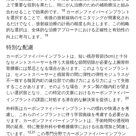
上で重要な役割を果たし、特にがん治療のための補助療法と組み
18
合わせることで
効果的です。
カーボンファイバーインプラント
を選択することで、術後の放射線病のモニタリングが簡素化され
るだけでなく、放射線治療の計画の精度も向上します。この戦略
的な選択は、全体的な治療アプローチにおける正確性と有効性の
19
向上に寄与します。
特別な配慮
カー
ボンファイバーインプラントは、短い残存骨節(5cm)と十分
なセメントスペーサーを伴う大規模な節間切除が必要な上腕骨幹
骨腫瘍には禁忌となる場合があります。このようなインプラント
は、セメントスペーサーと残留骨の間に弾性の弾性モジュラスが
不一致する髄質内釘の遠位部での曲げ力による引力によって失敗
することがあります。そのような場合、チタン製の髄内釘が望ま
しい選択肢となり、この特定の文脈におけるカーボンファイバー
20
インプラントの課題に対処する潜在的な解決策を提供します。
外科医はカーボンファイバーインプラントへの慣れや快適さを考
慮し、これらのインプラントに伴う学習曲線を考慮する必要があ
ります。カーボンファイバーインプラントは、手術時間や透視時
間の延長、特に整形外科や脊椎腫瘍学における出血増加と関連し
12,21
ています。
この専門分野でカーボンファイバーインプラン