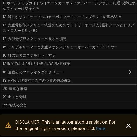
11. ボールチップガイドワイヤーをカーボンファイバーインプラントに通る滑らか
なワイヤーに交換する
12. 滑らかなワイヤー上へのカーボンファイバーインプラントの埋め込み
13. 大腿骨頸部スクリュー軌道のためのガイドワイヤー挿入(照準アームとトリプ
ルトロカーを用いる)
14. 大腿骨頸部スクリューの長さの測定
15. トリプルリーマーと大腿ネックスクリューオーバーガイドワイヤー
16. 釘の近位にネジをセットする
17. 股関節および膝の外側図のAP位置確認
18. 遠位釘のブロッキングスクリュー
19. APおよび横方向図での位置の最終確認
20. 豊富な灌漑
21. 止血と閉鎖
22. 術後の発言
DISCLAIMER: This is an automated translation. For
the original English version, please click
here.