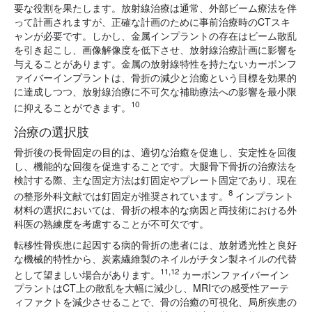
要な役割を果たします。放射線治療は通常、外部ビーム療法を伴
って計画されますが、正確な計画のために事前治療時のCTスキ
ャンが必要です。しかし、金属インプラントの存在はビーム散乱
を引き起こし、画像解像度を低下させ、放射線治療計画に影響を
与えることがあります。金属の放射線特性を持たないカーボンフ
ァイバーインプラントは、骨折の減少と治癒という目標を効果的
に達成しつつ、放射線治療に不可欠な補助療法への影響を最小限
10
に
抑えることができます。
治療の選択肢
骨折後の長骨固定の目的は、適切な治癒を促進し、安定性を回復
し、機能的な回復を促進することです。大腿骨下骨折の治療法を
検討する際、主な固定方法は釘固定やプレート固定であり、現在
8
の整形外科文献では釘固定が推奨されています。
インプラント
材料の選択においては、骨折の根本的な病因と両技術における外
科医の熟練度を考慮することが不可欠です。
転移性骨疾患に起因する病的骨折の患者には、放射透光性と良好
な機械的特性から、炭素繊維製のネイルがチタン製ネイルの代替
11,12
として望ましい場合があります。
カーボンファイバーイン
プラントはCT上の散乱を大幅に減少し、MRIでの感受性アーテ
ィファクトを減少させることで、骨の治癒の可視化、局所疾患の