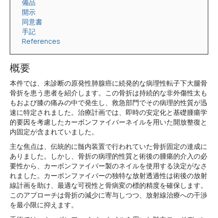
備品
開示
同意書
手記
References
概要
本件では、未診断の原発性肺腺癌に続発的な病理性転子下大腿骨
骨折を患う患者を紹介します。この骨折は持続的な非外傷性太も
もおよび膝の痛みの中で発生し、救急部門でその病理的性質が迅
速に特定されました。治療計画では、即時の安定化と基礎腫瘍学
的要因を考慮したカーボンファイバーネイルを用いた開放整復と
内固定が含まれていました。
主な焦点は、伝統的に髄内装置で行われていた骨折固定の達成に
ありました。しかし、骨折の病理的性質と術後の腫瘍的介入の必
要性から、カーボンファイバー製のネイルを使用する決定がなさ
れました。カーボンファイバーの独特な放射透過性は術後の放射
線計画を助け、最適な可視性と骨病変の標的精度を確保します。
このアプローチは骨折の減少に寄与しつつ、放射線治療への干渉
を最小限に抑えます。