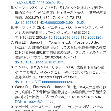
1462.46.BJO-2023-0042。R1
。
ジョンソンSK、ノブフMT。差し迫った骨折または実際の
病的骨折を持つがん患者に対する外科的介入。
整形外科看
護
師。2008;27(3):160-171;クイズ172-173。
doi:10.1097/01.NOR.0000320543.90115.d5
.
デ・マットス CBR、ビニティエ・O、ドーマンス JP。子
どもの病理的骨折。
ボーンジョイント研究
2012
年;1(10):272-280.
doi:10.1302/2046-3758.110.2000120
。
Kim LD、Bueno FT、Yonamine ES、Próspero JD de、
Pozzan G. 腫瘍の初期症状としての骨転移:原発腫瘍の確立
における免疫組織化学的研究の役割。
ブラス・オルトップ
牧師(サンパウロ)。
2018;53(4):467-471.
doi:10.1016/j.rboe.2018.05.015
.
ユンRS、ドネガンDJ、リポレースFA。大腿骨下骨折の縮
小:コツと裏技、やるべきこと・やってはいけないこと。
J
整形外科
外傷。2015;29 Suppl 4:S28-33。
doi:10.1097/BOT.0000000000000287
.
Weiss RJ、Ekström W、Hansen BH 他。194人の患者にお
ける病的転子下骨折:病理的骨折と非病理的骨折の手術治療
後の転帰の比較。
J Surg Oncol
。2013;107(5):498-504.
DOI:10.1002/JSO.23277
。
デポーN、パースリーJ、ロザノ・カルデロンSA、パテル