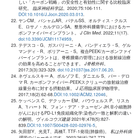
しい「カーボン戦略」の安全性と有効性に関する比較臨床
研究。
臨床神経科学誌
。2020;75:106-111.
DOI:10.1016/J.Jocn.2020.03.013
.
ヤンCM、バシャムAR、パテルSS、オルティス・クルス
E、ロサノ・カルデロンSA。整形外科腫瘍学におけるカー
ボンファイバーインプラント。
J Clin Med
. 2022;11(17).
doi:10.3390/JCM11174959
。
テデスコ・G、ガスバリーニ・A、バンディエラ・S、ゲル
マンディ・R、ボリアーニ・S。複合PEEK/カーボンファイ
バーインプラントは、脊椎腫瘍の管理における放射線治療
の効果を高めることができます。
J脊椎外科
。
2017;3(3):323-329.
doi:10.21037/jss.2017.06.20
.
ネヴェルスキー A、ボルゾフ E、ダニエル S、バー・デロ
マ R. カーボンファイバー-PEEKスクリューの放射線治療
線量分布に対する摂動効果。
J 応用臨床医学
物理
学。
2017;18(2):62-68.
DOI:10.1002/ACM2.12046
。
ケッペンス C、デクッカー EM、パウウェルス P、リスカ
A、't ハート N、フォン・デア・テューゼン JH.非小細胞肺
がんにおけるPD-L1免疫組織化学:染色の一致と解釈の違い
の解明。
ヴィルコウズ建築
2021年;478(5):827-
839.
DOI:10.1007/S00428-020-02976-5
。
矢田部Y、光見T、高橋T. TTF-1発現(肺腺癌)。
私は外科病
理学のジャーナル
です。2002;26(6):767-773.