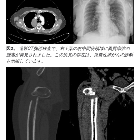
図2。
造影CT胸部検査で、右上葉の右中間傍領域に異質増強の
腫瘤が発見されました。この所見の存在は、原発性肺がんの診断
を示唆しています。