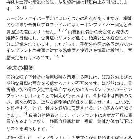
再発や進行の術後の監視、放射線計画の精度向上を可能にしま
10、13、14
す。
カーボンファイバー固定にはいくつかの利点がありますが、機能
的な結果や合併症プロファイルにはカーボンファイバー固定と金
11,12
属固定の差はありません。
両技術は骨折の安定化と減少の
維持を目標にし、合併症のリスクが低く、治癒と生体適合性が十
分に記録されています。したがって、手術外科医は各固定方法や
インプラントの種類に対する熟練度と快適さを慎重に検討し、意
12、15
思決定を行うべきです。
治療の根拠
病的な転子下骨折の治療戦略を策定する際には、短期的および長
期的な目標の両方を考慮することが不可欠です。短期的には、骨
折縮小後の骨の安定性を確立するためにカーボンファイバーイン
プラントを用いることで固定が行われます。骨折縮小は四肢の長
さ、筋肉の緊張、正常な解剖学的関係を回復させます。この減少
を維持することで、骨片を適切に安定させることで痛みを軽減で
16
きます。
負荷分担装置として、インプラントは患者が即座に動
員できるようになり、静脈血栓塞栓症、褥瘡、急速な体力低下の
17
リスクを減
らします。
術後中期には、インプラントによる安定性が骨折治癒を促進する