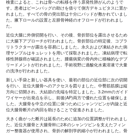
検査によると、これは骨への転移を伴う原発性肺がんのようで
す。患者はビーンバッグの助けを借りて側方デキュビタスに置か
れました。すべての骨の突出部は十分にパッドが敷かれていまし
た。腋下ロールの設置と左腓骨神経のオフロードが行われまし
た。
近位大腿に外側切開を行い、その後、骨折部位を露出させるため
に大腸下アプローチが行われました。骨折部位の特定後、コブラ
リトラクターが露出を容易にしました。永久および凍結された病
理サンプルはキュレットを用いて採取されました。凍結病理で転
移性肺腺癌が確認されました。腫瘍病変の骨内外に積極的なデブ
リードメントが行われました。手術視野に過酸化水素溶液で大量
の洗浄が行われました。
新しい手袋と新しい器具を使い、最初の部位の近位部に次の切開
を行い、近位大腿骨へのアクセスを図りました。中臀筋筋膜は縦
方向に切開され、大結節の先端を特定しました。3.2mmのガイド
ワイヤーが出発点を示し、前後(AP)両方で優れた位置を確保しま
した。大腿骨を中立の位置に保つためにシャンツピンが内旋と近
位大腿骨断片の内回を助けることで促進されました。
大きく曲がった断片は延長のために追加の位置調整が行われまし
た。近位大腿骨と大腿骨幹に2本のシャンツピンを支えたフィン
ガー整復器が使用され、骨折の解剖学的縮小が行われました。骨