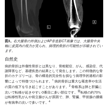
図3。
右大腿骨の外側およびAP非造影CT画像では、大腿骨中央
軸に皮質内の視力が見られ、病理的骨折の可能性が示唆されてい
ます。
自然史
病的骨折は外傷性骨折とは異なり、骨粗鬆症、がん、感染症、代
謝障害など、基礎疾患の結果として発生します。この特徴的な骨
折のカテゴリーは、骨の構造的完全性を損なう病理学的過程の影
1
響によって特徴
づけられます。
病的骨折は重大な罹患率や生活
2
の質の低下を引き起こすことがあります。
骨格系は肺と肝臓に
骨
次いで転移が起きやすい3番目に多い部位です。
転移の約70%
は転移性乳がんや前立腺がんが原因で、肺、腎臓、甲状腺の腫瘍
4
が有病率の次いで多いです。