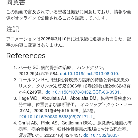
同意書
この動画で言及されている患者は撮影に同意しており、情報や画
像がオンラインで公開されることを認識しています。
注記
アニメーションは2025年3月10日に出版後に追加されました。記
事の内容に変更はありません。
References
ハーセ SC. 病的骨折の治療。
ハンドクリン
。
2013;29(4):579-584.
doi:10.1016/j.hcl.2013.08.010
.
コールマン RE。転移性骨疾患の臨床的特徴と骨格疾患の
リスク。
クリンがん研究
2006年;12巻(20巻)第2巻:6243頁
から6249頁。
doi:10.1158/1078-0432.CCR-06-0931
。
Hage WD、Aboulafia AJ、Aboulafia DM。転移性骨疾患の
発生率、位置および診断評価。
オルソップ・クリン・ノー
スAM
。2000;31巻4号:515-528、第7巻。
DOI:10.1016/S0030-5898(05)70171-1
。
Christ AB、Piple AS、Gettleman BSら。原発悪性腫瘍の有
病率、病的骨折率、転移性骨疾患の現場における死亡率。
骨が開いた
。2023;4(6):424-431.
doi:10.1302/2633-