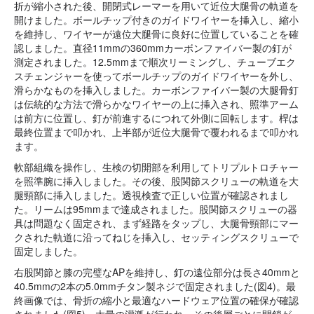
折が縮小された後、開閉式レーマーを用いて近位大腿骨の軌道を
開けました。ボールチップ付きのガイドワイヤーを挿入し、縮小
を維持し、ワイヤーが遠位大腿骨に良好に位置していることを確
認しました。直径11mmの360mmカーボンファイバー製の釘が
測定されました。12.5mmまで順次リーミングし、チューブエク
スチェンジャーを使ってボールチップのガイドワイヤーを外し、
滑らかなものを挿入しました。カーボンファイバー製の大腿骨釘
は伝統的な方法で滑らかなワイヤーの上に挿入され、照準アーム
は前方に位置し、釘が前進するにつれて外側に回転します。桿は
最終位置まで叩かれ、上半部が近位大腿骨で覆われるまで叩かれ
ます。
軟部組織を操作し、生検の切開部を利用してトリプルトロチャー
を照準腕に挿入しました。その後、股関節スクリューの軌道を大
腿頸部に挿入しました。透視検査で正しい位置が確認されまし
た。リームは95mmまで達成されました。股関節スクリューの器
具は問題なく固定され、まず経路をタップし、大腿骨頸部にマー
クされた軌道に沿ってねじを挿入し、セッティングスクリューで
固定しました。
右股関節と膝の完璧なAPを維持し、釘の遠位部分は長さ40mmと
40.5mmの2本の5.0mmチタン製ネジで固定されました(図4)。最
終画像では、骨折の縮小と最適なハードウェア位置の確保が確認