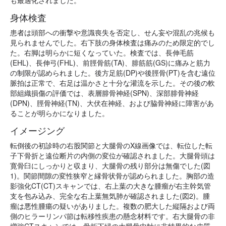
も最適化されました。
身体検査
患者は頭部への衝撃や意識喪失を否定し、せん妄や混乱の兆候も
見られませんでした。右下肢の身体検査は痛みのため限定的でし
た。右脚は明らかに短くなっていた。検査では、長伸毛筋
(EHL)、長伸弓(FHL)、前脛骨筋(TA)、腓筋筋(GS)に痛みと筋力
の制限が認められました。後方足筋(DP)や後脛骨(PT)を含む遠位
脈拍は正常で、右足は温かさと十分な灌流を示した。その後の軟
部組織損傷の評価では、表層腓骨神経(SPN)、深部腓骨神経
(DPN)、脛骨神経(TN)、大伏在神経、および脇骨神経に障害があ
ることが明らかになりました。
イメージング
転倒後の初診時の右股関節と大腿骨のX線画像では、転位した転
子下骨折と遠位断片の内側の変位が確認されました。大腿骨頭は
寛骨臼にしっかりと収まり、大腿骨の残り部分は無傷でした(図
1)。関節間隙の変性狭窄と縁骨状骨が認められました。胸部の造
影強化CT(CT)スキャンでは、右上葉の大きな腫瘤が右主幹気管
支を包み込み、完全な右上葉無気肺が確認されました(図2)。腫
瘤は悪性腫瘍の疑いがありました。複数の肥大した縦隔および両
側のヒラーリンパ節は転移性疾患の懸念材料です。右大腿骨の非