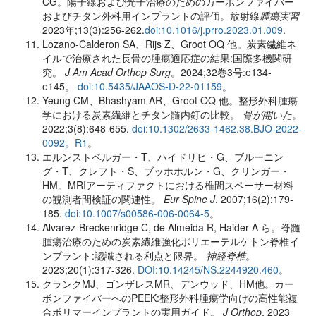
CG。陽子線および光子治療のためのカーボンファイバー
およびチタン外科用インプラントの評価。
放射線
腫瘍実習
2023年;13(3):256-262.
doi:10.1016/j.prro.2023.01.009
.
Lozano-Calderon SA、Rijs Z、Groot OQ 他。炭素繊維ネ
イルで治療された長骨の腫瘍適応症の結果:国際多機関研
究。
J Am Acad Orthop Surg
。2024;32巻3号:e134-
e145。
doi:10.5435/JAAOS-D-22-01159
。
Yeung CM、Bhashyam AR、Groot OQ 他。整形外科腫瘍
学における炭素繊維とチタン髄内釘の比較。
骨が開いた
。
2022;3(8):648-655.
doi:10.1302/2633-1462.38.BJO-2022-
0092。R1
。
エルンストベルガー・T、ハイドリヒ・G、ブルーニン
グ・T、クレフト・S、ブッホホルン・G、クリンガー・
HM。MRIアーティファクトにおける椎間スペーサー材料
の観測者間検証の関連性。
Eur Spine J
. 2007;16(2):179-
185.
doi:10.1007/s00586-006-0064-5
。
Alvarez-Breckenridge C, de Almeida R, Haider A ら。脊髄
腫瘍治療のための炭素繊維強化ポリエーテルケトン脊椎イ
ンプラント:認識される利点と限界。
神経脊椎
。
2023;20(1):317-326.
DOI:10.14245/NS.2244920.460
。
クランクMJ、ゴンザレスMR、デンウッド、HM他。カー
ボンファイバーへのPEEK:整形外科腫瘍学向けの高性能複
合ポリマーインプラントの実用ガイド。
J Orthop
. 2023