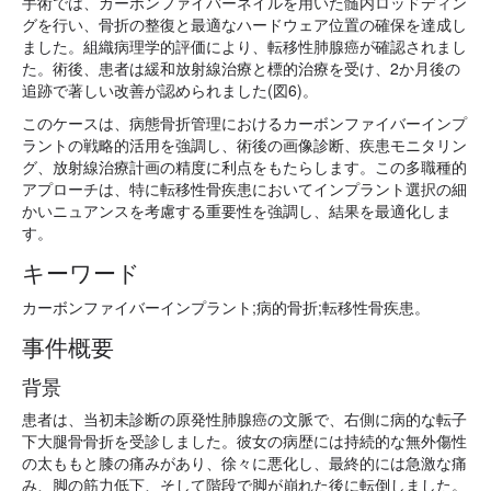
手術では、カーボンファイバーネイルを用いた髄内ロッドディン
グを行い、骨折の整復と最適なハードウェア位置の確保を達成し
ました。組織病理学的評価により、転移性肺腺癌が確認されまし
た。術後、患者は緩和放射線治療と標的治療を受け、2か月後の
追跡で著しい改善が認められました(図6)。
このケースは、病態骨折管理におけるカーボンファイバーインプ
ラントの戦略的活用を強調し、術後の画像診断、疾患モニタリン
グ、放射線治療計画の精度に利点をもたらします。この多職種的
アプローチは、特に転移性骨疾患においてインプラント選択の細
かいニュアンスを考慮する重要性を強調し、結果を最適化しま
す。
キーワード
カーボンファイバーインプラント;病的骨折;転移性骨疾患。
事件概要
背景
患者は、当初未診断の原発性肺腺癌の文脈で、右側に病的な転子
下大腿骨骨折を受診しました。彼女の病歴には持続的な無外傷性
の太ももと膝の痛みがあり、徐々に悪化し、最終的には急激な痛
み、脚の筋力低下、そして階段で脚が崩れた後に転倒しました。