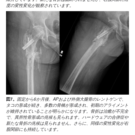
度の変性変化が観察されています。
図7。
固定から6か月後、APおよび外側大腿骨のレントゲンで、
タコの形成が続き、多数の骨橋が形成され、初期のアライメント
が維持されていることが明らかになります。骨折は治癒が不完全
で、異所性骨形成の兆候も見られます。ハードウェアの合併症や
新たな骨折の兆候は見られません。さらに、同様の変性変化が右
股関節にも持続しています。