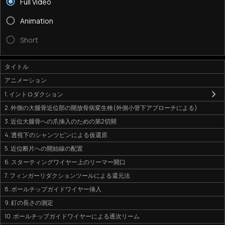
Full Video
Animation
Short
タイトル
アニメーション
1. イントロダクション
2. 外側の大腿骨近位部の開放骨病変生検(外側小管下アプローチによる)
3. 近位大腿骨への爪挿入のための第2切開
4. 透視下のシャンツピンによる仮還原
5. 近位断片への開始線の配置
6. スターティングワイヤー上のリーマー開口
7. フィンガーリダクションツールによる還元法
8. ボールチップガイドワイヤー挿入
9. 釘の長さの測定
10. ボールチップガイドワイヤーによる逐次リーム