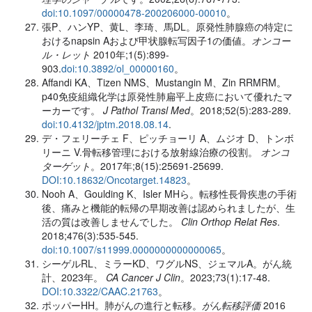
doi:10.1097/00000478-200206000-00010
。
張P、ハンYP、黄L、李琦、馬DL。原発性肺腺癌の特定に
おけるnapsin Aおよび甲状腺転写因子1の価値。
オンコー
ル・レット
2010年;1(5):899-
903.
doi:10.3892/ol_00000160
。
Affandi KA、Tizen NMS、Mustangin M、Zin RRMRM。
p40免疫組織化学は原発性肺扁平上皮癌において優れたマ
ーカーです。
J Pathol Transl Med
。2018;52(5):283-289.
doi:10.4132/jptm.2018.08.14
.
デ・フェリーチェ F、ピッチョーリ A、ムジオ D、トンボ
リーニ V.骨転移管理における放射線治療の役割。
オンコ
ターゲット
。2017年;8(15):25691-25699.
DOI:10.18632/Oncotarget.14823
。
Nooh A、Goulding K、Isler MHら。転移性長骨疾患の手術
後、痛みと機能的転帰の早期改善は認められましたが、生
活の質は改善しませんでした。
Clin Orthop Relat Res
.
2018;476(3):535-545.
doi:10.1007/s11999.0000000000000065
。
シーゲルRL、ミラーKD、ワグルNS、ジェマルA。がん統
計、2023年。
CA Cancer J Clin
。2023;73(1):17-48.
DOI:10.3322/CAAC.21763
。
ポッパーHH。肺がんの進行と転移。
がん転移評価
2016