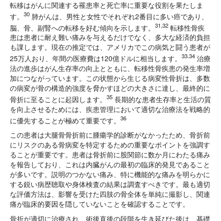
転移はがんに関連する罹患率と死亡率に重要な役割を果たしま
30
す。
肺がんは、男性と女性でそれぞれ2番目に多い癌であり、
31,32
脳、骨、副腎への転移を好む傾向を示します。
転移性骨疾
患は患者に耐え難い痛みを与えるだけでなく、多大な経済的負担
も課します。現在の推定では、アメリカでこの病気と闘う患者が
33.34
25万人おり、年間の医療費は120億ドルに相当します。
治療
法の進歩はがん生存率の向上とともに、転移性骨疾患の発生率増
加につながっています。この状態から生じる病変性骨折は、多数
の病変が骨の構造的強度を脅かすほどの大きさに達し、最終的に
35
骨折に至ることに起因します。
長期的な患者生存率と生活の質
を向上させるためには、疾患管理において適切な治療法を戦略的
36
に優先することが極めて重要です。
この患者は大腿骨骨折前に腫瘍学的診断がなかったため、骨折前
にリスクのある骨病変を特定するための重要なポイントを強調す
ることが重要です。患者は骨折前に股関節に数か月にわたる痛み
を報告しており、これは内臓がんの最初の臨床的発見であること
が多いです。説明のつかない痛み、特に機能的な痛みを明らかに
する鋭い病歴聴取や身体検査の結果は調査すべきです。最も適切
な評価方法は、影響を受けた四肢の骨全体を単純に撮影し、関連
痛が臨床的要因を隠していないことを確認することです。
骨折
が適切に治療され、術後直後の段階を生き延びた後は、基礎