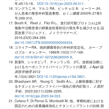
年;45:13-18。
DOI:10.1016/j.jor.2023.09.011
.
マングラニ H、マルコ RA、ピッチョロ A、ヒーリー JH。
がん患者の整形外科緊急事態。
セミン腫瘍
2000年;27巻3
号:299-310。
Booth K、Rivet J、Flici Rら。進行的可動プロトコルは外
傷集中治療患者の静脈血栓塞栓症の発生率を減少させる:品
質改善プロジェクト。
J トラウマナーズ
。
2016;23(5):284-289.
doi:10.1097/JTN.0000000000000234
.
コライアーRA。病的腫瘍骨折の外科的安定化。
カー・プ
ロブル・キャンサー
。1986年;10(3):117-168.
doi:10.1016/S0147-0272(86)80005-8
。
新葉N、シャオビンT、チャンランG、ダC。放射線治療に
おけるカーボンファイバーインプラントの展望。
J Appl 臨
床医学物理
2012
年;13(4):3821.
DOI:10.1120/jacmp.v13i4.3821
.
Bhashyam AR、Yeung C、Sodhi Aら。上腕骨腫瘍に対す
るチタンとカーボンファイバー強化の骨内釘取り。
J 肩肘
手術
。2023;32(11):2286-2295.
doi:10.1016/j.jse.2023.04.023
.
Cofano F, Di Perna G, Monticelli M, 他。脊椎転移における
固定のための炭素繊維強化とチタンインプラントの比較:新