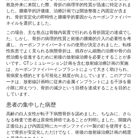
救急外来に来院した際、骨折の病理学的性質が迅速に特定されま
した。腫瘍学的評価後、治療計画では開放整復と内固定が含ま
れ、骨折安定化の即時性と腫瘍学的要因からカーボンファイバー
ネイルを選択しました。
この場合、主な焦点は骨髄内装置で行われる骨折固定の達成でし
た。しかし、骨折の病理的性質と術後の腫瘍的介入の必要性を考
慮し、カーボンファイバーネイルの使用が決定されました。転移
性疾患でよく見られる病態骨折は、残存がん細胞の治療や骨の自
然治癒を促進するために術後の放射線治療を必要とすることが多
いです。CTシミュレーション計画を含む放射線治療計画の実施
は、カーボンファイバーインプラントによって大きく助けられ、
骨病変を標的とする可視化と精度が向上しています。このアプロ
ーチは、放射線計画時に従来の金属インプラントによる干渉を最
小限に抑えつつ、骨折の減少という目標を達成することを目的と
しています。
患者の集中した病歴
高齢の白人女性が転子下病態骨折を認めました。ちなみに、さら
なる検査で患者は原発性肺癌であることが判明しました。開腹内
正復位および内固定時にカーボンファイバー製の釘を使用するこ
とで骨折が安定化しただけでなく、術後の放射線治療計画の精度