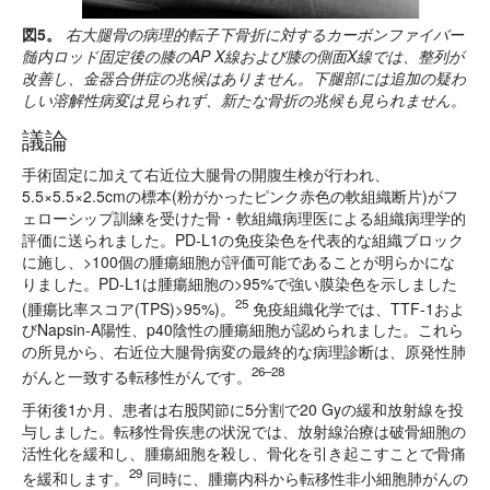
図5。
右大腿骨の病理的転子下骨折に対するカーボンファイバー
髄内ロッド固定後の膝のAP X線および膝の側面X線では、整列が
改善し、金器合併症の兆候はありません。下腿部には追加の疑わ
しい溶解性病変は見られず、新たな骨折の兆候も見られません。
議論
手術固定に加えて右近位大腿骨の開腹生検が行われ、
5.5×5.5×2.5cmの標本(粉がかったピンク赤色の軟組織断片)がフ
ェローシップ訓練を受けた骨・軟組織病理医による組織病理学的
評価に送られました。PD-L1の免疫染色を代表的な組織ブロック
に施し、>100個の腫瘍細胞が評価可能であることが明らかにな
りました。PD-L1は腫瘍細胞の>95%で強い膜染色を示しました
25
(腫瘍比率スコア(TPS)>95%)。
免疫組織化学では、TTF-1およ
びNapsin-A陽性、p40陰性の腫瘍細胞が認められました。これら
の所見から、右近位大腿骨病変の最終的な病理診断は、原発性肺
26–28
がんと一致する転移性がんです。
手術後1か月、患者は右股関節に5分割で20 Gyの緩和放射線を投
与しました。転移性骨疾患の状況では、放射線治療は破骨細胞の
活性化を緩和し、腫瘍細胞を殺し、骨化を引き起こすことで骨痛
29
を緩和します。
同時に、腫瘍内科から転移性非小細胞肺がんの