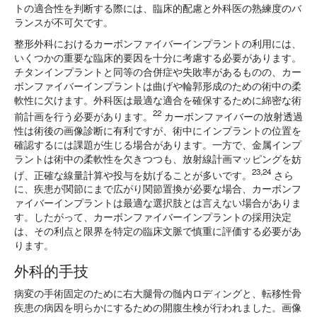
トの適合性を判断する際には、臨床的配慮と外科医の熟練度のバ
ランスが不可欠です。
整形外科におけるカーボンファイバーインプラントの利用には、
いくつかの重要な臨床的要因を十分に考慮する必要があります。
チタンインプラントと同等の合併症や失敗率があるものの、カー
ボンファイバーインプラントは曲げや輪郭形成のための術中の柔
軟性に欠けます。外科医は最適な適合を確保するために綿密な術
22
前計画を行う必要があります。
カーボンファイバーの放射透過
性は術後の画像診断に有利ですが、術中にインプラントの位置を
確認するには課題が生じる場合があります。一方で、金属インプ
ラントは術中の柔軟性を欠きつつも、放射線計画マッピングを妨
23,24
げ、正確な線量計算や投与を妨げることが多いです。
さら
に、疾患が関節にまで広がり関節置換が必要な場合、カーボンフ
ァイバーインプラントは最適な選択肢とは言えない場合がありま
す。したがって、カーボンファイバーインプラントの採用決定
は、その利点と限界を特定の臨床文脈で慎重に評価する必要があ
ります。
外科的手技
病変の手術固定のために右大腿骨の髄内ロディングと、転移性骨
疾患の病因を明らかにするための開腹生検が行われました。画像