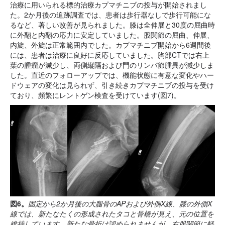
治療に用いられる標的治療カプマチニブの投与が開始されまし
た。2か月後の追跡調査では、患者は歩行器なしで歩行可能にな
るなど、著しい改善が見られました。膝は全伸展と30度の屈曲時
に外翻と内翻の応力に安定していました。股関節の屈曲、伸展、
内旋、外旋は正常範囲内でした。カプマチニブ開始から6週間後
には、患者は治療に良好に反応していました。胸部CTでは右上
葉の腫瘤が減少し、両側縦隔および門のリンパ節腫異が減少しま
した。直近のフォローアップでは、機能状態に有意な変化やハー
ドウェアの変化は見られず、引き続きカプマチニブの投与を受け
ており、頻繁にレントゲン検査を受けています(図7)。
図6。
固定から2か月後の大腿骨のAPおよび外側X線、膝の外側X
線では、新たなたくの形成されたタコと骨橋が見え、元の位置を
維持しています。新たな骨折は認められませんが、右股関節に軽