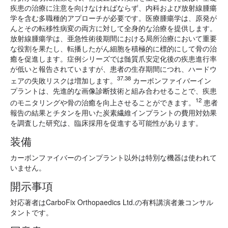
疾患の治療に注意を向けなければならず、内科および放射線腫瘍
学を含む多職種的アプローチが必要です。医療腫瘍学は、原発が
んとその転移性病変の両方に対して全身的な治療を提供します。
放射線腫瘍学は、亜急性術後期間における局所治療において重要
な役割を果たし、転播したがん細胞を積極的に標的にして骨の治
癒を促進します。症例シリーズでは髄質爪安定化後の疾患進行率
が低いと報告されていますが、患者の生存期間につれ、ハードウ
37.38
ェアの失敗リスクは増加します。
カーボンファイバーイン
プラントは、先進的な画像診断技術と組み合わせることで、疾患
12
のモニタリングや骨の治癒を向上させることができます。
患者
報告の結果とチタンを用いた炭素繊維インプラントの費用対効果
を調査した研究は、臨床採用を促進する可能性があります。
装備
カーボンファイバーのインプラント以外は特別な機器は使われて
いません。
開示事項
対応著者はCarboFix Orthopaedics Ltd.の有料講演者兼コンサル
タントです。