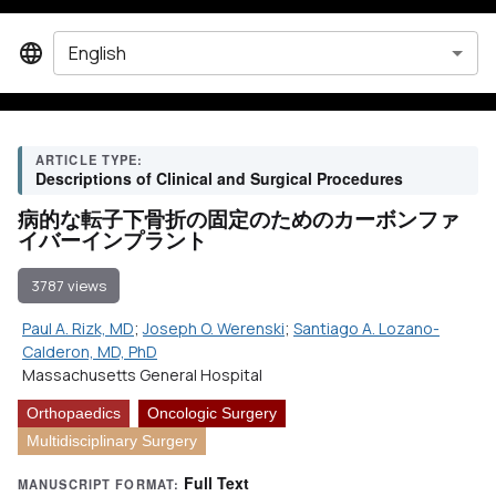
English
ARTICLE TYPE:
Descriptions of Clinical and Surgical Procedures
病的な転子下骨折の固定のためのカーボンファ
イバーインプラント
3787 views
Paul A. Rizk, MD
;
Joseph O. Werenski
;
Santiago A. Lozano-
Calderon, MD, PhD
Massachusetts General Hospital
Orthopaedics
Oncologic Surgery
Multidisciplinary Surgery
Full Text
MANUSCRIPT FORMAT: