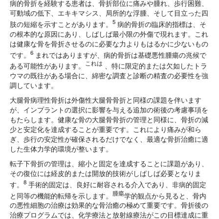
病的骨折を経験する患者は、骨折部位に痛みや腫れ、歩行困難、
可動域の低下、エキキマシス、局所的な浮腫、そして目立った四
5
肢の短縮を示すことがあります。
病的骨折の臨床的指標は、そ
の根本的な原因にあり、しばしば最小限の外傷で現れます。これ
は健康な骨を骨折させるのに必要な力よりもはるかに少ないもの
6
です。
まれではありますが、病的骨折は基礎悪性腫瘍の兆候で
これは
ある可能性があります。
、特に限定的または欠如したトラ
ウマの既往がある場合に、綿密な調査と診断の精査の必要性を強
調しています。
大腿骨病理性骨折は外傷性大腿骨骨折と同様の課題を伴います
が、インプラントの選択に影響を与える追加の術後の考慮事項を
もたらします。健康な骨の大腿骨骨折の管理と同様に、骨折の減
少と安定化を達成することが重要です。これにより痛みが和ら
ぎ、歩行の安定性が確保されるだけでなく、最適な骨折治癒に適
した生体力学的環境が整います。
転
子下骨折の管理は、縮小と固定を達成することに課題があり、
その復位には経皮的または開放的技術がしばしば必要となりま
8
す。
手術的
固定は、良好に耐容される介入であり、非病的固定
腫瘍
と同等の機能的転帰を示します。
学的観点から見ると、骨内
の悪性細胞の治療は効果的な骨治癒の極めて重要です。骨折後の
治療プログラムでは、化学療法と放射線療法がこの目標達成に重