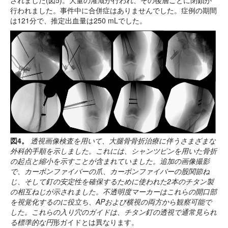
されました(図5)。大量の灌漑が行われ、その後層ごとに閉鎖が
行われました。事件中に合併症はありませんでした。症例の期間
は121分で、推定出血量は250 mLでした。
図4。
透視画像検査を用いて、大腿骨骨折治療に伴うさまざまな
外科的手順を示しました。これには、シャンツピンを用いた骨折
の起点と縮小を示すことが含まれていました。追加の画像撮影
で、カーボンファイバーの爪、カーボンファイバーの股関節ね
じ、そして釘の安定性を確保するために使われた2本のチタン製
の相互ねじが示されました。不透明度マーカーはこれらの開口部
を視覚化するのに役立ち、APおよび横視の両方から観察可能で
した。これらの入り穴のガイドは、チタン釘の透視で通常見られ
る標準的な円
形ガイドとは異なります。