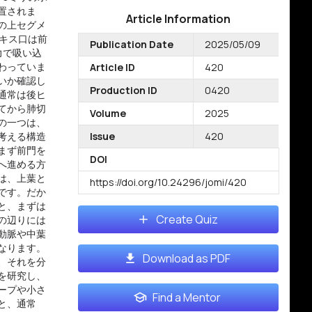
置されま
Article Information
の上セグメ
キス口は前
Publication Date
2025/05/09
力で吸い込
わっていま
Article ID
420
いか確認し
Production ID
0420
通常は後ヒ
てから肺切
Volume
2025
の一つは、
考える構造
Issue
420
まず前門を
DOI
へ進める方
は、上葉と
https://doi.org/10.24296/jomi/420
です。だか
と、まずは
Create Quiz
の辺りには
動脈や中葉
なります。
Download as PDF
、それを分
を研究し、
ープや小さ
Find a Mentor
と、通常