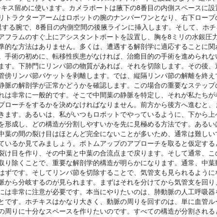
ホチキス留めに使います。カメラポートは腋下の8番目の内側スペースに設
リトラクターアームはロボットの腕のナンバーワンとなり、右下ローブ
退する腕で、8番目の内側空間の後腋ラインに挿入します。そして、ホチ
アフラムのすぐ上にアシスタントポートを設置し、胸を8ミリの水銀圧
準的な方法はありません。多くは、遭遇する解剖学に適応することに関
。手術の初めに、転移性疾患がなければ、治癒目的の手術を進められな
ます。下肺門にリンパ節の物質があれば、それを切除します。その後、
管傍リンパ節パケットを剥離します。では、縦隔リンパ節の解離を終え
静脈の解剖学が正常かどうかを確認します。この場合の重要なステップ
れは非常に一般的です。そこで中間葉の静脈を特定し、それが私たちが
プローチをするかを決めなければなりません。前方から後方へ進むと、
きます。あるいは、私がいつもロボットでやっているように、下から上
を形成し、どの構造が分割しやすいかを先に見極める方法です。あるい
中葉の間の裂け目はほとんど完全にないことが多いため、通常は難しい
ているか見てみましょう。ボトムアップのアプローチを取ると仮定する
裂け目を作り、その中葉と中葉の合流点まで戻ります。そして通常、こ
取り除くことで、重要な解剖学的構造が明らかになります。通常、中葉
はずです。そしてリンパ節を切除することで、気管支も見られるように
脈から分岐するのが見られます。まずはそれを分けてから気管支を回り
には非常に注意が必要です。本当にやりたいのは、肺動脈の人工呼吸器
とです。ホチキスはかなり大きく、動脈の周りを回すのは、単に血管ル
の周りに十分なスペースを作りたいのです。すべての構造が分割される