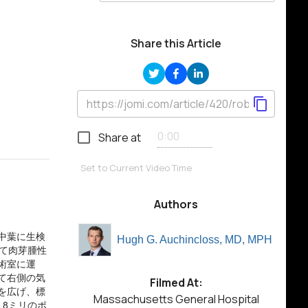
Share this Article
Share at
Set to Current Video Time
Authors
中葉に生検
Hugh G. Auchincloss, MD, MPH
て肉芽腫性
術室に運
て右側の気
Filmed At:
を広げ、標
Massachusetts General Hospital
8ミリのポ