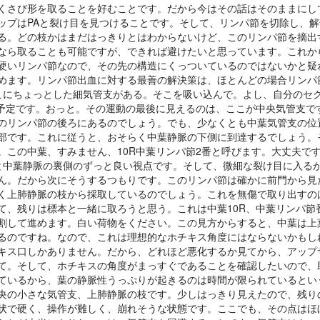
くさび形を取ることを好むことです。だから今はその話はそのままにし
ップはPAと裂け目を見つけることです。そして、リンパ節を切除し、解
る。どの枝かはまだはっきりとはわからないけど、このリンパ節を摘出
なら取ることも可能ですが、できれば避けたいと思っています。これか
硬いリンパ節なので、その先の構造にくっついているのではないかと疑
めます。リンパ節出血に対する最善の解決策は、ほとんどの場合リンパ
こにちょっとした細気管支がある。そこを吸い込んで。よし、自分のセ
る予定です。おっと。その運動の最後に見えるのは、ここが中央気管支で
のリンパ節の後ろにあるのでしょう。でも、少なくとも中葉気管支の位
部です。これに従うと、おそらく中葉静脈の下側に到達するでしょう。
。この中葉、すみません、10R中葉リンパ節2番と呼びます。大丈夫で
と中葉静脈の裏側のずっと良い視点です。そして、微細な裂け目に入る
ん。だから次にそうするつもりです。このリンパ節は確かに前門から見
く上肺静脈の枝から採取しているのでしょう。これを無傷で取り出すの
て、残りは標本と一緒に取ろうと思う。これは中葉10R、中葉リンパ節
割して進めます。白い荷物をください。この見方からすると、中葉は上
るのですね。なので、これは理想的なホチキス角度にはならないかもし
キス口しかありません。だから、どれほど悪化するか見てから、アップ
て。そして、ホチキスの角度がまっすぐであることを確認したいので、
ているから、葉の静脈性うっぷりが起きるのは時間が限られているとい
央の小さな気管支、上肺静脈の枝です。少しはっきり見えたので、残り
状で硬く、操作が難しく、崩れそうな状態です。ここでも、その点はほ