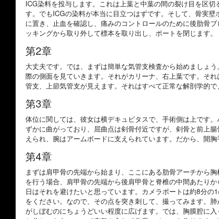
ICG染料を投与します。これは上葉と中葉の間の裂け目を区
す。でもICGの染料が本当に目立つはずです。そして、骨実
に置き、止血を確認し、痛みのコントロールのために後肋骨ブ
ッキングから取り外して標本を取り出し、ポートを閉じます。
第2章
大丈夫です。では、まずは簡単な気管支検査から始めましょう
際の側面を見ていきます。それがカリーナ、右上葉です。それ
管支、上節気管支が見えます。それはすべて正常な解剖学的で
第3章
体位に関しては、彼女は横デキュビタスで、手術側は上です。
ずかに曲がっており、屈曲点は剣骨付近ですが、剣骨と前上腸
えられ、腕はアームボードに支えられています。だから、開胸
第4章
まずは肩甲骨の先端から始まり、ここにある肋骨アーチから胸
を行う場合、肩甲骨の先端から後肩甲骨と脊椎の中間あたりか
日はそれを避けたいと思っています。カメラポートは約8分の
をください。なので、その点を突き刺して、撮ってみます。肺
がしぼむのにちょうどいい程度に広げます。では、胸膜腔に入