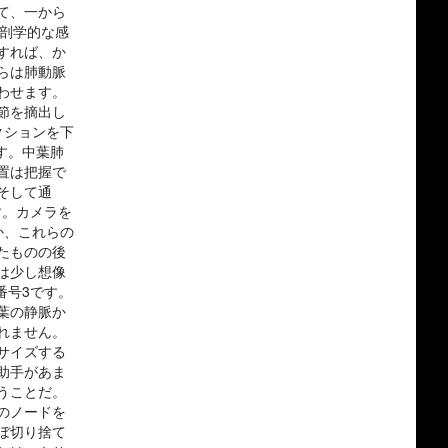
て、一から
剖学的な感
すれば、か
らは肺動脈
わせます。
節を摘出し
クションを下
す。中葉肺
置は把握で
そして通
す。カメラを
か、これらの
たものの後
は少し想像
番号3です。
葉の静脈か
れません。
サイズする
助手があま
うことだ。
のノードを
ぼ切り捨て