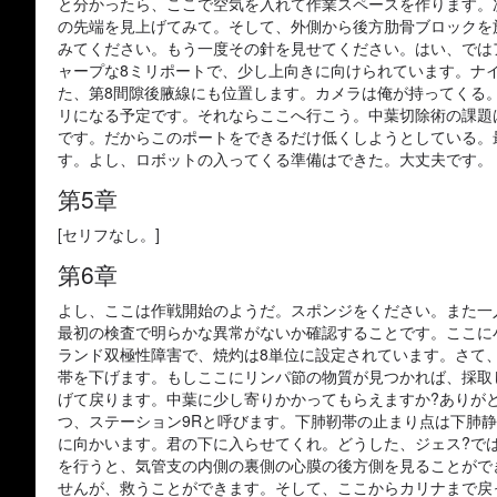
と分かったら、ここで空気を入れて作業スペースを作ります。
の先端を見上げてみて。そして、外側から後方肋骨ブロックを
みてください。もう一度その針を見せてください。はい、では
ャープな8ミリポートで、少し上向きに向けられています。ナ
た、第8間隙後腋線にも位置します。カメラは俺が持ってくる
リになる予定です。それならここへ行こう。中葉切除術の課題
です。だからこのポートをできるだけ低くしようとしている。
す。よし、ロボットの入ってくる準備はできた。大丈夫です。
第5章
[セリフなし。]
第6章
よし、ここは作戦開始のようだ。スポンジをください。また一
最初の検査で明らかな異常がないか確認することです。ここに
ランド双極性障害で、焼灼は8単位に設定されています。さて
帯を下げます。もしここにリンパ節の物質が見つかれば、採取
げて戻ります。中葉に少し寄りかかってもらえますか?ありが
つ、ステーション9Rと呼びます。下肺靭帯の止まり点は下肺
に向かいます。君の下に入らせてくれ。どうした、ジェス?で
を行うと、気管支の内側の裏側の心膜の後方側を見ることがで
せんが、救うことができます。そして、ここからカリナまで戻