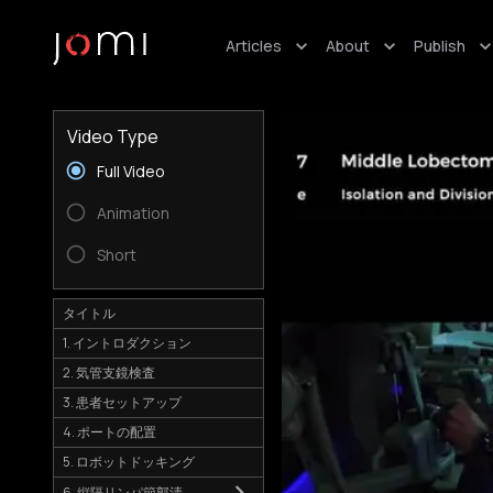
Articles
About
Publish
Video Type
Full Video
Animation
Short
タイトル
1. イントロダクション
2. 気管支鏡検査
3. 患者セットアップ
4. ポートの配置
5. ロボットドッキング
6. 縦隔リンパ節郭清