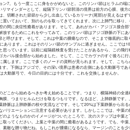
ョン7。もう一度ここに身をかがめないと。このリンパ節はヒラムの端
良いリマインダーとして、縦隔下リンパ節郭清の境界は前方の心膜、後方
は、切断された節節から少し出血しているカリーナ(尾部)が見えるはず
に置いておいて、別のものを取ってきてくれます。次に上肺門に移り、
腔の間に炎症性癒着があります。そして、あれがカバ・アジゴス接合部
解放するためにこれをやってみて。このリンパ節はアジゴ静脈の下にあ
パ節と呼びます。そして、これは中葉の腫瘍なので、そこまで徹底的に取
にあります。これはそのリンパ節のサンプルに過ぎません。ここでは10
と思っています。以前に縦隔鏡検査を受けたことがあるから、この飛行
ゴカバル接合部から始めました。そして、ここでカヴァのすぐ後ろに行
に属します。ここで多くのノードの資料が見られます。そして、こちら
ります。下側はアジゴで、その深い境界は患者の左側にある大動脈弓であ
れは大動脈弓で、今日の目的には十分です。これを交換しませんか。
のどこから始めるべきか考え始めることです。つまり、横隔神経の全過
胸膜、つまりヒルムだけを取るつもりです。なるほど、上肺静脈です。
葉静脈は上肺静脈の枝や支流などです。そして20%は下葉静脈から出る
なバリエーションに注意する必要があります。しかしここでは、中葉の
どのようなものかのイメージがついたところで、次のステップは中葉と
じ取ってください。上葉と中葉の間に癒着があるようです。でも、中葉
。素敵な贈り物だね。もしこれが腫瘍になるなら、マージンのことを少