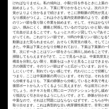
ければなりません。私の傾向は、小裂け目を作るときに上葉の
始めましょう。ジェス、下葉に寄りかかるといいよ。次のステ
覚がよりよく分かるまで続けます。そこに肺動脈の閃光が見え
なり感覚がつくよ。これは小さな葉内交差静脈のようで、必要
のリンパ節を取り除く作業を始めます。そして、それはかなり
はい、掴みにくく、腫瘍と関係しているのではないかと疑い始
て出血が止まることです。ちょっとスポンジ貸していい?あそ
がってくれ。これがリンパ節です。10Rの中葉リンパ節にな
動脈はまだ見られませんが、おそらく気管支の後ろ、そしてこ
きた。中葉は下葉とかなり分離されており、下葉は下葉脈の一
常、次にすべきことはリンパ節をさらに摘出し始めることです
掃除してもらえますか?さて、ここで見るべきは、中葉気管支
構造を分割しない限り、動脈をはっきりと見ることはできませ
方の側面です。そのリンパ節はずっと広がっています。おそら
しにくいです。割れていない感じです。代わりにここで切断し
つまり、ここは中葉静脈の周りにいます。それでは、それを分
ら分岐するよりも、下葉の静脈から分岐していると本気で考え
後部ポートから入ってくるように見えますが、今は前方にホチ
でしょう。ホチキスを焼く間にローブのテンションを少し緩め
り抵抗なく引き出せるようにしたいです。さて、静脈が分かれ
中葉なので、それほど問題にはならないはずです。こちらが中
取り出せます。これは典型的な古い肉芽腫性疾患で、非常に粉