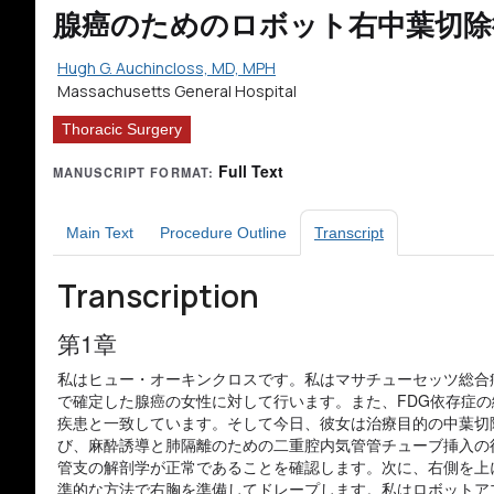
腺癌のためのロボット右中葉切除
Hugh G. Auchincloss, MD, MPH
Massachusetts General Hospital
Thoracic Surgery
Full Text
MANUSCRIPT FORMAT:
Main Text
Procedure Outline
Transcript
Transcription
第1章
私はヒュー・オーキンクロスです。私はマサチューセッツ総合
で確定した腺癌の女性に対して行います。また、FDG依存症
疾患と一致しています。そして今日、彼女は治療目的の中葉切
び、麻酔誘導と肺隔離のための二重腔内気管管チューブ挿入の
管支の解剖学が正常であることを確認します。次に、右側を上
準的な方法で右胸を準備してドレープします。私はロボットア