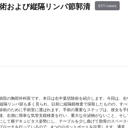
術および縦隔リンパ節郭清
6171 views
病院の胸部外科医です。本日は右中葉切除術を紹介します。今回は、右
の縦隔リンパ節も多く見られ、以前に縦隔鏡検査で採取したものの、すべ
除術のために手術室に運ばれます。手術の重要なステップは、彼女を手
後、右側に簡単な気管支鏡検査を行い、重大な分泌物がないこと、そし
にして横デキュビタス姿勢にし、テーブルを少し曲げて肋骨のスペース
プローチを行っているので、4つのロボットポートを設置します。通常、