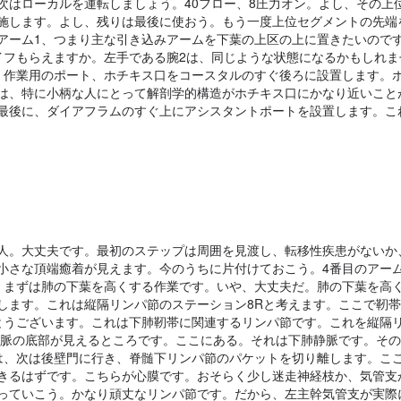
次はローカルを運転しましょう。40フロー、8圧力オン。よし、その上
施します。よし、残りは最後に使おう。もう一度上位セグメントの先端
アーム1、つまり主な引き込みアームを下葉の上区の上に置きたいので
イフもらえますか。左手である腕2は、同じような状態になるかもしれま
。作業用のポート、ホチキス口をコースタルのすぐ後ろに設置します。ポ
は、特に小柄な人にとって解剖学的構造がホチキス口にかなり近いこと
最後に、ダイアフラムのすぐ上にアシスタントポートを設置します。これ
人。大丈夫です。最初のステップは周囲を見渡し、転移性疾患がないか
小さな頂端癒着が見えます。今のうちに片付けておこう。4番目のアー
、まずは肺の下葉を高くする作業です。いや、大丈夫だ。肺の下葉を高
します。これは縦隔リンパ節のステーション8Rと考えます。ここで靭
とうございます。これは下肺靭帯に関連するリンパ節です。これを縦隔リ
静脈の底部が見えるところです。ここにある。それは下肺静脈です。そ
は、次は後壁門に行き、脊髄下リンパ節のパケットを切り離します。こ
きるはずです。こちらが心膜です。おそらく少し迷走神経枝か、気管支
っていこう。かなり頑丈なリンパ節です。だから、左主幹気管支が実際