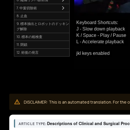
7. 中葉切除術
8. 止血
Keyboard Shortcuts:
9. 標本抽出とロボットのドッキン
グ解除
J - Slow down playback
K / Space - Play / Pause
10. 標本の粗検査
L - Accelerate playback
11. 閉鎖
12. 術後の発言
jkl keys enabled
DISCLAIMER: This is an automated translation. For the or
Descriptions of Clinical and Surgical Pro
ARTICLE TYPE: