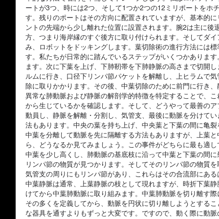
ートが3つ、時には2つ、そして1つか2つの12ミリポートを
す。残りのポートはその方向に配置されていますが、基本的に
ントの先端から少し離れた位置に設置されます。腕2は主に後
方、つまり海岸縁のすぐ後方に取り付けられます。そしてダイ
み、ロボットをドッキングします。葉切除術の進行方法には標
す。私たちが日常的に踏んでいるステップがいくつかあります
ます。次に下葉を上げ、下肺靭帯を下肺静脈の高さまで切開し
ルムに行き、口径下リンパ節パケットを解離し、上ヒラムで気
除に取りかかります。その後、中葉切除のために前門に行き、
異常な肺動脈および静脈の解剖学的特徴を特定することで、こ
から生じているかを確認します。そして、どうやって最善のア
動員し、静脈を解離・分割し、気管支、最後に動脈を分けてい
法もあります。中央の葉を持ち上げ、中央葉と下葉の間に亀裂
中葉を分離して動脈を先に隔離する方法もありますが、上葉と
ら、どうなるか見てみましょう。この事件がどちらに最も適し
中葉を少し高くし、肺動脈の基底枝に沿って中葉と下葉の間に
リンパ節の物質が見つかります。そしてそのリンパ節の物質を
気管支の周りにもリンパ節があり、これらはその合流部にある
中葉静脈は通常、上葉静脈の枝として現れますが、時折下葉静
けてから中葉肺動脈に取り組みます。中葉肺動脈を切り離す際
その多くを定義してから、動脈を円状に切り離しようとするこ
な器具を通すよりもずっと大変です。ですので、動く際に動脈