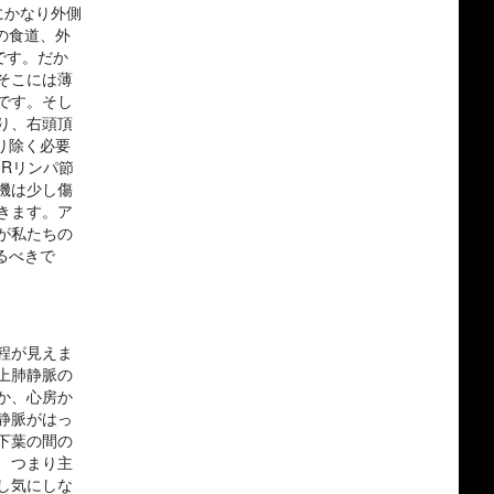
にかなり外側
の食道、外
です。だか
そこには薄
です。そし
り、右頭頂
り除く必要
Rリンパ節
機は少し傷
きます。ア
が私たちの
るべきで
程が見えま
上肺静脈の
か、心房か
静脈がはっ
下葉の間の
、つまり主
し気にしな