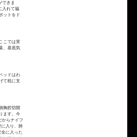
ができま
に入れて脇
ボットをド
ここでは実
葉、基底気
ベッドはわ
げて枕に支
側胸腔切開
ります。今
だからナイフ
腔に入り、肺
安全に入った