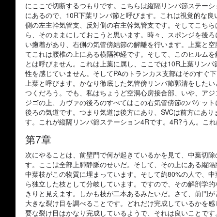
にここで切断するつもりです。こちらは縦隔リンパ節ステーシ
にあるので、10R下葉リンパ節と呼びます。これは視覚的な
側の左主幹気管支、反対側の右主幹気管支です。そしてこちら
ら、そのままにしておこうと思います。時々、スポンジを後ろ
い癒着があり、右側の気管傍結節の解離を行います。上葉と空
てこれは腰椎の上にある横隔神経です。そして、このヒルムを
とは呼びません。これは上葉に属し、ここでは10R上葉リン
性を感じていません。そしてPAのトランカス支部はそのすぐ下
上葉と呼びます。かなり徹底した気管傍リンパ節郭清をしたい
つくだろう。でも、私はちょうど空洞心房接合部、いや、アジ
ジゴの上、カヴァの後ろのすべてはこの右気管傍節のパケット
後ろの気道です。つまり気道は後方にあり、SVCは前方にあ
す。これが縦隔リンパ節ステーション4Rです。4R?うん。こ
第7章
次にやることは、前壁門で何が起きているかを見て、中葉切除
す。ここは全部上肺静脈のせいだ。そして、その上にある縦隔
中葉枝がこの物質に埋まっています。そして約80%の人で、中
ら独立した枝として分岐しています。ですので、その解剖学的
きりと見えます。しかも枝が二本あるみたいだ。さて、前門が
大きな裂け目を調べることです。どれだけ完成しているかを感
要な裂け目はかなり完成しているようで、それは良いことです