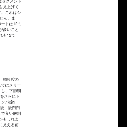
位セグメント
を見上げて
す。これはシ
せん。ま
ートは12ミ
が多いこと
も12で
、胸膜腔の
ムではメリー
くし、下肺靭
帯をさらに下
ンパ節9
の後、後門門
こで良い解剖
かもしれま
に見える前