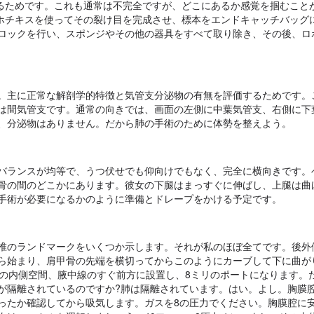
切るためです。これも通常は不完全ですが、どこにあるか感覚を掴むこと
壁ホチキスを使ってその裂け目を完成させ、標本をエンドキャッチバッグ
ロックを行い、スポンジやその他の器具をすべて取り除き、その後、ロ
。主に正常な解剖学的特徴と気管支分泌物の有無を評価するためです。
は間気管支です。通常の向きでは、画面の左側に中葉気管支、右側に下
、分泌物はありません。だから肺の手術のために体勢を整えよう。
バランスが均等で、うつ伏せでも仰向けでもなく、完全に横向きです。
骨の間のどこかにあります。彼女の下腿はまっすぐに伸ばし、上腿は曲
手術が必要になるかのように準備とドレープをかける予定です。
椎のランドマークをいくつか示します。それが私のほぼ全てです。後外
ら始まり、肩甲骨の先端を横切ってからこのようにカーブして下に曲が
1の内側空間、腋中線のすぐ前方に設置し、8ミリのポートになります。
が隔離されているのですか?肺は隔離されています。はい。よし。胸膜
ったか確認してから吸気します。ガスを8の圧力でください。胸膜腔に