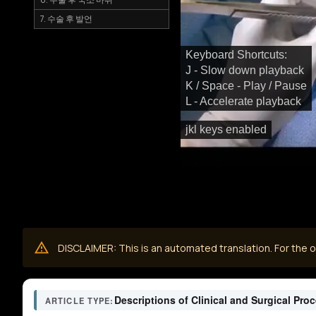
7. 수술 후 발언
Keyboard Shortcuts:
J - Slow down playback
K / Space - Play / Pause
L - Accelerate playback
jkl keys enabled
DISCLAIMER: This is an automated translation. For the or
Descriptions of Clinical and Surgical Pro
ARTICLE TYPE: