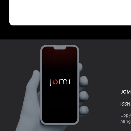
JOM
ISSN
Copyr
All r