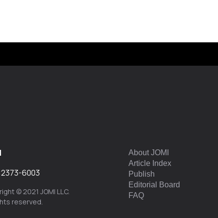
I
About JOMI
Article Index
:
2373-6003
Publish
Editorial Board
ight © 2021 JOMI LLC.
FAQ
ights reserved.