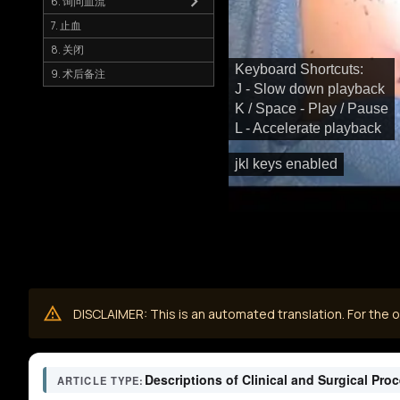
6. 询问血流
7. 止血
8. 关闭
Keyboard Shortcuts:
9. 术后备注
J - Slow down playback
K / Space - Play / Pause
L - Accelerate playback
jkl keys enabled
DISCLAIMER: This is an automated translation. For the or
Descriptions of Clinical and Surgical Pro
ARTICLE TYPE: