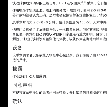
浅动脉和股深动脉的三相信号。PVR 在双侧踝关节采集，它们
使用电烙术实现止血。腹股沟被分成 4 层封闭，使用 2-0 和 
器计数均被确认为正确。然后患者被拔管并被送往恢复区，情况
总手术时间为 2 小时 46 分钟。估计失血量为 100 cc。无
他在门诊接受了术后随访评估，手术恢复良好。他的右腹股沟切
而且他不再觉得自己的症状对他的日常生活有重大影响。目前，
测他，通过门诊就诊来监测他的症状，以及作为监测他动脉血流的
设备
该手术的著名设备或植入物是牛心包贴剂。我们使用了由 LeMaitre V
适的尺寸。
披露
作者没有什么可披露的。
同意声明
本视频文章中提到的患者已同意拍摄，并且知道信息和图像将在
确认