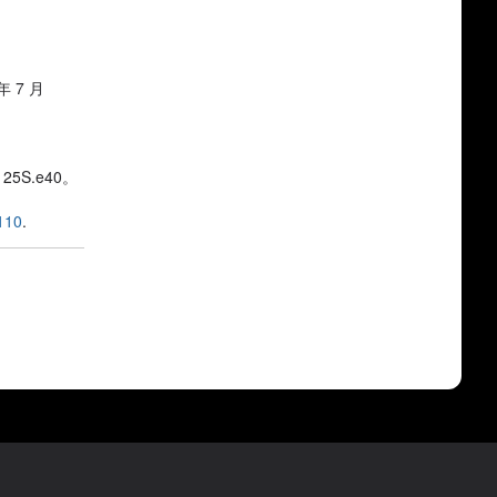
年 7 月
125S.e40。
110
.