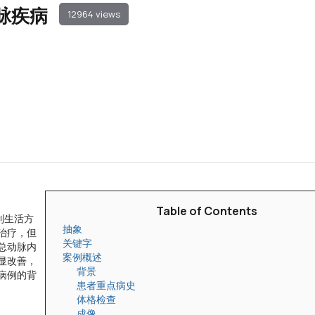
脉疾病
12964 views
Table of Contents
制生活方
抽象
治疗，但
关键字
总动脉内
案例概述
显改善，
背景
病例的背
患者重点病史
体格检查
成像