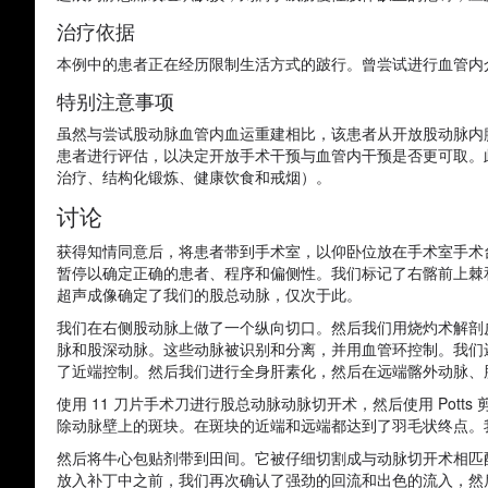
治疗依据
本例中的患者正在经历限制生活方式的跛行。曾尝试进行血管内
特别注意事项
虽然与尝试股动脉血管内血运重建相比，该患者从开放股动脉内
患者进行评估，以决定开放手术干预与血管内干预是否更可取。
治疗、结构化锻炼、健康饮食和戒烟）。
讨论
获得知情同意后，将患者带到手术室，以仰卧位放在手术室手术
暂停以确定正确的患者、程序和偏侧性。我们标记了右髂前上棘
超声成像确定了我们的股总动脉，仅次于此。
我们在右侧股动脉上做了一个纵向切口。然后我们用烧灼术解剖
脉和股深动脉。这些动脉被识别和分离，并用血管环控制。我们
了近端控制。然后我们进行全身肝素化，然后在远端髂外动脉、
使用 11 刀片手术刀进行股总动脉动脉切开术，然后使用 Pott
除动脉壁上的斑块。在斑块的近端和远端都达到了羽毛状终点。
然后将牛心包贴剂带到田间。它被仔细切割成与动脉切开术相匹配的大
放入补丁中之前，我们再次确认了强劲的回流和出色的流入，然