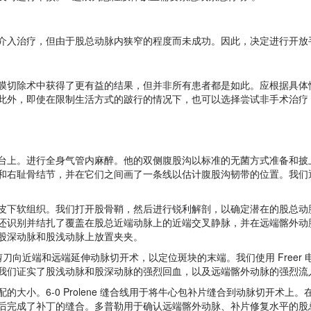
介入治疗，但由于股总动脉内狭窄的程度而未成功。因此，决定进行开放
膜切除术中获得了更有益的结果，但并非所有患者都是如此。应根据具体
此外，即使在限制生活方式的跛行的情况下，也可以选择尝试非手术治疗
台上。进行全身气管内麻醉。他的双侧腹股沟以标准的无菌方式准备和披
和右耻骨结节，并在它们之间画了一条线以估计腹股沟韧带的位置。我们
皮下软组织。我们打开股骨鞘，然后进行锐利解剖，以确定潜在的股总动
还识别并结扎了覆盖在股总近端动脉上的近端交叉静脉，并在远端髂外动
股深动脉和股浅动脉上放置夹夹。
s 剪刀向近端和远端延伸动脉切开术，以定位斑块的末端。我们使用 Freer
我们证实了股浅动脉和股深动脉的强烈回血，以及远端髂外动脉的强烈流
小。6-0 Prolene 缝合线用于将牛心包补片缝合到动脉切开术上。
后完成了补丁的缝合。多普勒用于确认远端髂外动脉、补片修复水平的股