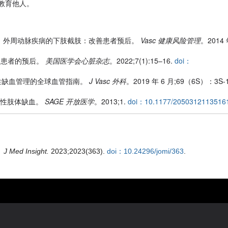
教育他人。
、Jones WS。外周动脉疾病的下肢截肢：改善患者预后。
Vasc 健康风险管理
。2014 
疾病患者的预后。
美国医学会心脏杂志
。2022;7(1):15–16.
doi：
肢体威胁性缺血管理的全球血管指南。
J Vasc 外科
。2019 年 6 月;69（6S）：3S-
一：急性肢体缺血。
SAGE 开放医学
。2013;1.
doi：10.1177/2050312113516
。
J Med Insight.
2023;2023(363).
doi：10.24296/jomi/363
.