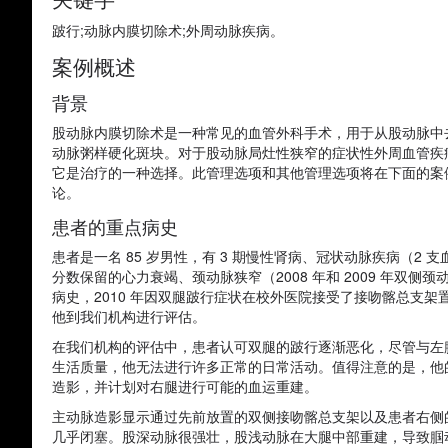
跛行;动脉内膜切除术;外周动脉疾病。
案例概述
背景
股动脉内膜切除术是一种常见的血管外科手术，用于从股动脉中
动脉粥样硬化斑块。对于股动脉局灶性狭窄的症状性外周血管疾
它是治疗的一种选择。此管理选项和其他管理选项将在下面的案
论。
患者的重点病史
患者是一名 85 岁男性，有 3 期慢性肾病、冠状动脉疾病（2 支
分数保留的心力衰竭、颈动脉狭窄（2008 年和 2009 年双侧
病史，2010 年因双腿跛行症状在校外医院接受了接吻髂总支
他到我们机构进行评估。
在我们机构的评估中，患者认可双腿的跛行逐渐恶化，尽管与左腿
生活质量，他无法进行许多正常的日常活动。值得注意的是，他
造影，并计划对右腿进行可能的血运重建。
主动脉造影显示通过先前放置的双侧接吻髂总支架以及患者右侧
几乎闭塞。股深动脉很强壮，股浅动脉在大腿中部重建，导致腘