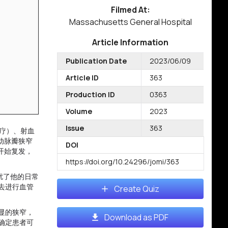
Filmed At:
Massachusetts General Hospital
Article Information
Publication Date
2023/06/09
Article ID
363
Production ID
0363
Volume
2023
Issue
363
治疗）、射血
髂动脉瓣狭窄
DOI
开始复发，
https://doi.org/10.24296/jomi/363
扰了他的日常
去进行血管
Create Quiz
显的狭窄，
Download as PDF
确定患者可