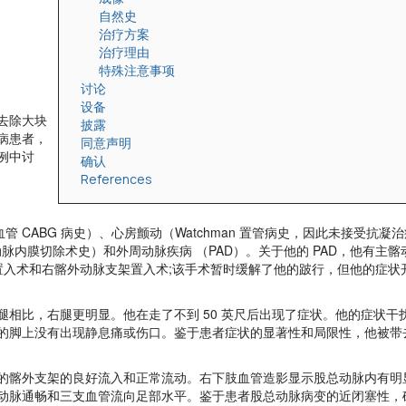
自然史
治疗方案
治疗理由
特殊注意事项
讨论
设备
去除大块
披露
病患者，
同意声明
例中讨
确认
References
血管 CABG 病史）、心房颤动（Watchman 置管病史，因此未接受抗凝
颈动脉内膜切除术史）和外周动脉疾病 （PAD）。关于他的 PAD，他有主
架置入术和右髂外动脉支架置入术;该手术暂时缓解了他的跛行，但他的症状
相比，右腿更明显。他在走了不到 50 英尺后出现了症状。他的症状干
的脚上没有出现静息痛或伤口。鉴于患者症状的显著性和局限性，他被带
的髂外支架的良好流入和正常流动。右下肢血管造影显示股总动脉内有明
动脉通畅和三支血管流向足部水平。鉴于患者股总动脉病变的近闭塞性，