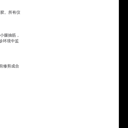
肤胶。所有仪
现小腿抽筋，
诊环境中监
放置前修剪成合