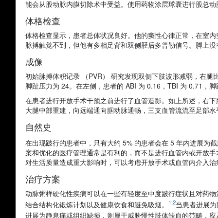
能会从股动脉内膜切除术中受益。使用药物涂层球囊进行股总动
体格检查
体格检查显示，患者总体状况良好。他的窦性心律正常，在室内空
脉搏触觉不到，但他有多相足背和双侧胫后多普勒信号。脚上没
成像
初始脉搏体积记录 （PVR） 研究发现双侧下肢波形减弱，右腿比左腿更
脚趾压力为 24。在左侧，患者的 ABI 为 0.16，TBI 为 0.71，
在患者进行开放手术干预之前进行了血管造影。如上所述，右下
大腿中部重建，向远端通向腘动脉通畅，三支血管流流至足部水
自然史
在出现跛行的患者中，只有大约 5% 的患者会在 5 年内进展为
案和优化的医疗管理通常是有利的，而不是进行血管内或开放手
对生活质量造成重大影响时，可以考虑开放手术或血管内介入治
治疗方案
动脉粥样硬化性疾病可以在一些有轻度至中度跛行症状且对药物
1,2
结合结构化锻炼计划以及健康饮食和避免吸烟。
当患者进展为
进展为静息痛或组织缺损，则属于威胁慢性肢体缺血的范畴，应