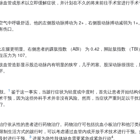
脉血管成形术以立即缓解症状，并计划在不久的将来前往手术室进行手术
气中呼吸舒适。他的左侧股动脉搏动为 2+，右侧股动脉搏动减弱为 1+
有伤口。
明显。右侧患者的踝肱指数 （ABI） 为 0.42，脚趾肱指数 （TBI） 
脚趾压力为 107。
肢血管造影显示股总动脉内有明显的狭窄，几乎闭塞。股深动脉很强壮，
平。
1
截肢。
鉴于这一事实，当跛行症状为轻度或中度时，首先让患者开始结构
术干预，因为这些外科手术并非没有风险。然而，当症状严重到足以干扰
疗。
治疗依从性的患者进行药物治疗。药物治疗可包括抗血小板治疗和他汀类
限制生活方式的跛行时，可以考虑通过血管内或开放手术技术进行干预。
3
4
及时进行干预。
进展为急性肢体缺血需要紧急或紧急行动
。