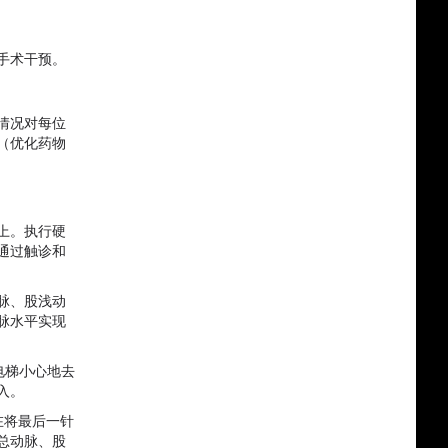
手术干预。
情况对每位
（优化药物
上。执行硬
通过触诊和
脉、股浅动
脉水平实现
 电梯小心地去
入。
在将最后一针
总动脉、股