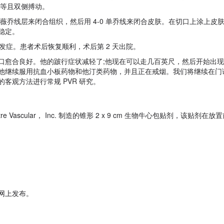
相等且双侧搏动。
3-0 薇乔线层来闭合组织，然后用 4-0 单乔线来闭合皮肤。在切口上涂上皮
稳定。
术中并发症。患者术后恢复顺利，术后第 2 天出院。
口愈合良好。他的跛行症状减轻了;他现在可以走几百英尺，然后开始出
他继续服用抗血小板药物和他汀类药物，并且正在戒烟。我们将继续在门
客观方法进行常规 PVR 研究。
ascular， Inc. 制造的锥形 2 x 9 cm 生物牛心包贴剂，该贴剂在
网上发布。