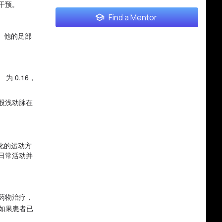
干预。
Find a Mentor
。他的足部
为 0.16，
股浅动脉在
化的运动方
日常活动并
药物治疗，
如果患者已