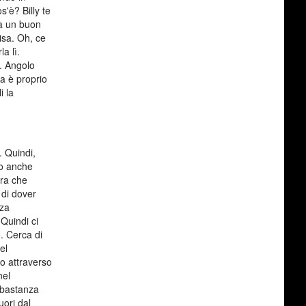
'è? Billy te
 a un buon
isa. Oh, ce
a lì.
i. Angolo
a è proprio
i la
. Quindi,
 o anche
bra che
 di dover
nza
Quindi ci
o. Cerca di
el
o attraverso
nel
bbastanza
uori dal