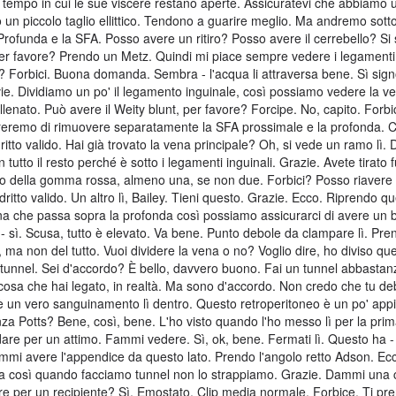
il tempo in cui le sue viscere restano aperte. Assicuratevi che abbiamo u
o un piccolo taglio ellittico. Tendono a guarire meglio. Ma andremo sotto 
Profunda e la SFA. Posso avere un ritiro? Posso avere il cerrebello? Si 
 per favore? Prendo un Metz. Quindi mi piace sempre vedere i legamenti 
o? Forbici. Buona domanda. Sembra - l'acqua li attraversa bene. Sì sign
e. Dividiamo un po' il legamento inguinale, così possiamo vedere la v
lenato. Può avere il Weity blunt, per favore? Forcipe. No, capito. Forb
ureremo di rimuovere separatamente la SFA prossimale e la profonda. 
itto valido. Hai già trovato la vena principale? Oh, si vede un ramo lì. 
tutto il resto perché è sotto i legamenti inguinali. Grazie. Avete tirato 
 della gomma rossa, almeno una, se non due. Forbici? Posso riavere i
 dritto valido. Un altro lì, Bailey. Tieni questo. Grazie. Ecco. Riprendo qu
vena che passa sopra la profonda così possiamo assicurarci di avere un
sì. Scusa, tutto è elevato. Va bene. Punto debole da clampare lì. Pren
, ma non del tutto. Vuoi dividere la vena o no? Voglio dire, ho diviso qu
el tunnel. Sei d'accordo? È bello, davvero buono. Fai un tunnel abbasta
 cosa che hai legato, in realtà. Ma sono d'accordo. Non credo che tu de
C'è un vero sanguinamento lì dentro. Questo retroperitoneo è un po' appi
nza Potts? Bene, così, bene. L'ho visto quando l'ho messo lì per la pri
re per un attimo. Fammi vedere. Sì, ok, bene. Fermati lì. Questo ha -
mmi avere l'appendice da questo lato. Prendo l'angolo retto Adson. Ec
ura così quando facciamo tunnel non lo strappiamo. Grazie. Dammi una 
re per un recipiente? Sì. Emostato. Clip media normale. Forbice. Ti pre