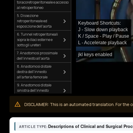
toracoretroperitoneale e accesso
al retroperitoneo
5. Dissezione
retroperitoneale ed
Keyboard Shortcuts:
esposizione dell'aorta
J - Slow down playback
6. Tunnel retroperitoneali
K / Space - Play / Pause
sopra le iliaci esterne e
L - Accelerate playback
sotto gli ureteri
7. Anastomosi prossimale
jkl keys enabled
dell'innesto all'aorta
8. Anastomosi distale
destra dell'innesto
all'arteria femorale
9. Anastomosi distale
sinistra dell'innesto
all'arteria femorale
10. Ispezione finale ed
DISCLAIMER: This is an automated translation. For the or
emostasi
11. Chiusura
12. Osservazioni post-operatorie
Descriptions of Clinical and Surgical Pro
ARTICLE TYPE: