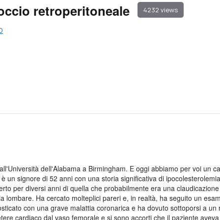
ccio retroperitoneale
4232 views
D
ll'Università dell'Alabama a Birmingham. E oggi abbiamo per voi un ca
 un signore di 52 anni con una storia significativa di ipocolesterolemia
erto per diversi anni di quella che probabilmente era una claudicazione 
ia lombare. Ha cercato molteplici pareri e, in realtà, ha seguito un esa
nosticato con una grave malattia coronarica e ha dovuto sottoporsi a un
tere cardiaco dal vaso femorale e si sono accorti che il paziente aveva