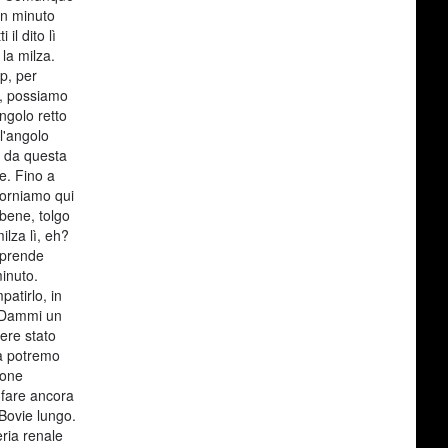
un minuto
il dito lì
la milza.
ip, per
y, possiamo
ngolo retto
l'angolo
ù da questa
re. Fino a
 torniamo qui
 bene, tolgo
lza lì, eh?
 prende
minuto.
atirlo, in
e. Dammi un
ere stato
ra potremo
ione
 fare ancora
 Bovie lungo.
eria renale