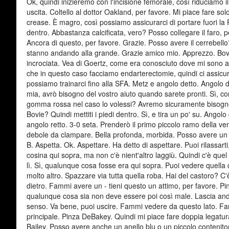
Ok, quindi inizieremo con l'incisione femorale, così riduciamo 
uscita. Coltello al dottor Oakland, per favore. Mi piace fare sol
crease. È magro, così possiamo assicurarci di portare fuori la 
dentro. Abbastanza calcificata, vero? Posso collegare il faro,
Ancora di questo, per favore. Grazie. Posso avere il cerrebell
stanno andando alla grande. Grazie amico mio. Apprezzo. Bovi
incrociata. Vea di Goertz, come era conosciuto dove mi sono al
che in questo caso facciamo endarterectomie, quindi ci assic
possiamo trainarci fino alla SFA. Metz e angolo detto. Angolo dr
mia, avrò bisogno del vostro aiuto quando sarete pronti. Sì, con 
gomma rossa nel caso lo volessi? Avremo sicuramente bisogno
Bovie? Quindi mettiti i piedi dentro. Sì, e tira un po' su. Angolo
angolo retto. 3-0 seta. Prenderò il primo piccolo ramo della 
debole da clampare. Bella profonda, morbida. Posso avere un - 
B. Aspetta. Ok. Aspettare. Ha detto di aspettare. Puoi rilassarti
cosina qui sopra, ma non c'è nient'altro laggiù. Quindi c'è qu
lì. Sì, qualunque cosa fosse era qui sopra. Puoi vedere quella
molto altro. Spazzare via tutta quella roba. Hai del castoro? 
dietro. Fammi avere un - tieni questo un attimo, per favore. Pi
qualunque cosa sia non deve essere poi così male. Lascia anda
senso. Va bene, puoi uscire. Fammi vedere da questo lato. Fa
principale. Pinza DeBakey. Quindi mi piace fare doppia legat
Bailey. Posso avere anche un anello blu o un piccolo contenito