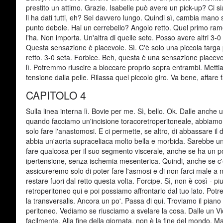
prestito un attimo. Grazie. Isabelle può avere un pick-up? Ci s
li ha dati tutti, eh? Sei davvero lungo. Quindi sì, cambia mano
punto debole. Hai un cerrebello? Angolo retto. Quel primo ramo 
l'ha. Non importa. Un'altra di quelle sete. Posso avere altri 3-0
Questa sensazione è piacevole. Sì. C'è solo una piccola targa pr
retto. 3-0 seta. Forbice. Beh, questa è una sensazione piacevo
lì. Potremmo riuscire a bloccare proprio sopra entrambi. Metti
tensione dalla pelle. Rilassa quel piccolo giro. Va bene, affare f
CAPITOLO 4
Sulla linea interna lì. Bovie per me. Sì, bello. Ok. Dalle anche 
quando facciamo un'incisione toracoretroperitoneale, abbiamo l
solo fare l'anastomosi. E ci permette, se altro, di abbassare i
abbia un'aorta supraceliaca molto bella e morbida. Sarebbe un
fare qualcosa per il suo segmento viscerale, anche se ha un po
ipertensione, senza ischemia mesenterica. Quindi, anche se c'è
assicureremo solo di poter fare l'asmosi e di non farci male a nu
restare fuori dal retto questa volta. Forcipe. Sì, non è così - 
retroperitoneo qui e poi possiamo affrontarlo dal tuo lato. P
la transversalis. Ancora un po'. Passa di qui. Troviamo il pian
peritoneo. Vediamo se riusciamo a svelare la cosa. Dalle un V
facilmente. Alla fine della giornata, non è la fine del mondo. Ma