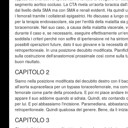
segmento aortico occluso. La CTA rivela un'aorta toracica dall
dal livello della SMA ma con SMA e renali evidenti. Ha quindi un
i femorali tramite i collaterali epigastrici. Ho discusso a lungo
per la terapia endovascolare, sia per l'entità della malattia si
toracemorale. Nel suo caso, a causa della malattia viscerale, 
durante il caso e, se necessario, eseguire effettivamente un'e
soddisfa i criteri perché non soffre di ipertensione né ha sintom
possibili operazioni future, dato il suo giovane e la necessità d
retroperitoneale. In una posizione decubito modificata. Pianifi
sulla costruzione dell'anastomosi prossimale così come sulla t
buon risultato.
CAPITOLO 2
Siamo nella posizione modificata del decubito destro con il baci
all'aorta supraceliaca per un bypass toraceofemorale, ma com
femorale come parte della procedura. E poi mi piace andare i
appare il suo addome quando si sdraia. Quindi, sto contando qu
per lui. E poi abbassiamo l'incisione. Paramediana, abbastanza 
retroperitoneale. Quindi qualcosa del genere. Bene, da lì inizia
CAPITOLO 3