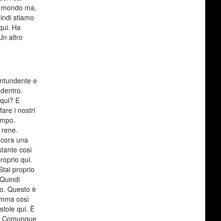
el mondo ma,
uindi stiamo
qui. Ha
Un altro
contundente e
 dentro.
 qui? E
are i nostri
empo.
 rene.
ncora una
stante così
roprio qui.
Stai proprio
 Quindi
to. Questo è
ramma così
stole qui. È
 Sì. Comunque