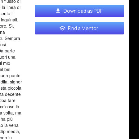
n flusso di
la linea di
Download as PDF
sente lì
inguinali.
ore. Sì,
Find a Mentor
ena
ici. Sembra
Così
Da parte
fuori una
l mio
el bel
 buon punto
dila, signor
esta piccola
nza decente
bba fare
ccicoso là
ma volta, ma
 ha più
co la vena
clip media,
ndo in