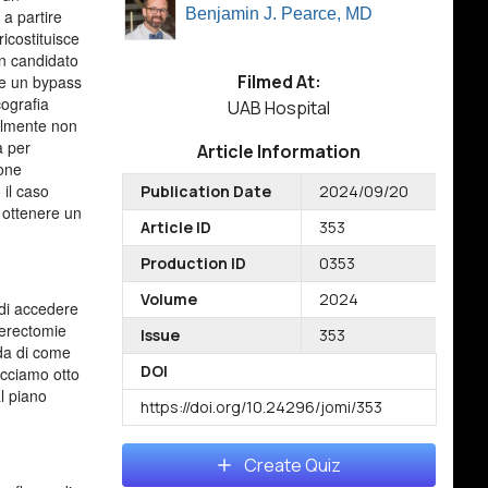
Benjamin J. Pearce, MD
 a partire
icostituisce
on candidato
Filmed At:
sse un bypass
cografia
UAB Hospital
ualmente non
a per
Article Information
ione
 il caso
Publication Date
2024/09/20
 ottenere un
Article ID
353
Production ID
0353
Volume
2024
 di accedere
terectomie
Issue
353
nda di come
DOI
acciamo otto
l piano
https://doi.org/10.24296/jomi/353
Create Quiz