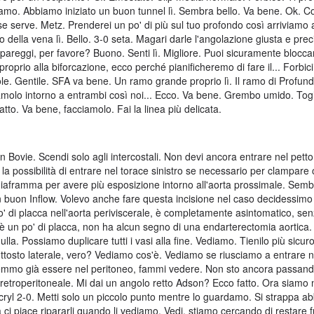
iamo. Abbiamo iniziato un buon tunnel lì. Sembra bello. Va bene. Ok. Cos
 se serve. Metz. Prenderei un po' di più sul tuo profondo così arriviamo
della vena lì. Bello. 3-0 seta. Magari darle l'angolazione giusta e prec
 pareggi, per favore? Buono. Senti lì. Migliore. Puoi sicuramente bloccarl
oprio alla biforcazione, ecco perché pianificheremo di fare il... Forbic
le. Gentile. SFA va bene. Un ramo grande proprio lì. Il ramo di Profund
amolo intorno a entrambi così noi... Ecco. Va bene. Grembo umido. Togl
atto. Va bene, facciamolo. Fai la linea più delicata.
un Bovie. Scendi solo agli intercostali. Non devi ancora entrare nel petto
a possibilità di entrare nel torace sinistro se necessario per clampare
l diaframma per avere più esposizione intorno all'aorta prossimale. Sem
 buon Inflow. Volevo anche fare questa incisione nel caso decidessimo
' di placca nell'aorta periviscerale, è completamente asintomatico, se
 un po' di placca, non ha alcun segno di una endarterectomia aortica. 
lla. Possiamo duplicare tutti i vasi alla fine. Vediamo. Tienilo più sicur
piuttosto laterale, vero? Vediamo cos'è. Vediamo se riusciamo a entrare n
otremmo già essere nel peritoneo, fammi vedere. Non sto ancora passand
o retroperitoneale. Mi dai un angolo retto Adson? Ecco fatto. Ora siamo 
icryl 2-0. Metti solo un piccolo punto mentre lo guardamo. Si strappa a
 ci piace ripararli quando li vediamo. Vedi, stiamo cercando di restare f