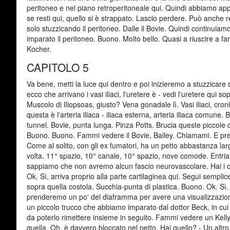
peritoneo e nel piano retroperitoneale qui. Quindi abbiamo app
se resti qui, quello si è strappato. Lascio perdere. Può anche 
solo stuzzicando il peritoneo. Dalle il Bovie. Quindi continuiam
imparato il peritoneo. Buono. Molto bello. Quasi a riuscire a far
Kocher.
CAPITOLO 5
Va bene, metti la luce qui dentro e poi inizieremo a stuzzicare 
ecco che arrivano i vasi iliaci, l'uretere è - vedi l'uretere qui s
Muscolo di Iliopsoas, giusto? Vena gonadale lì. Vasi iliaci, cro
questa è l'arteria iliaca - iliaca esterna, arteria iliaca comune
tunnel. Bovie, punta lunga. Pinza Potts. Brucia queste piccol
Buono. Buono. Fammi vedere il Bovie, Bailey. Chiamami. E preocc
Come al solito, con gli ex fumatori, ha un petto abbastanza l
volta. 11° spazio, 10° canale, 10° spazio, nove comode. Entriam
sappiamo che non avremo alcun fascio neurovascolare. Hai i ca
Ok. Sì, arriva proprio alla parte cartilaginea qui. Segui sempl
sopra quella costola. Succhia-punta di plastica. Buono. Ok. Sì
prenderemo un po' del diaframma per avere una visualizzazione m
un piccolo trucco che abbiamo imparato dal dottor Beck, in cui
da poterlo rimettere insieme in seguito. Fammi vedere un Kelly? 
quella. Oh, è davvero bloccato nel petto. Hai quello? - Un altro