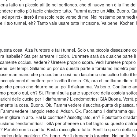
ena fatto un piccolo affitto nel peritoneo, che di nuovo non è la fine d
rendere molto più facile chiudere tutto. Fammi avere un Allis. Buono. Q
o ad aprirci - tirerò il muscolo retto verso di me. Noi restiamo paramedi 
e il tuo tunnel, eh? Tanto vale usare tutta l'incisione. Va bene, Kocher. 
questa cosa. Alza l'uretere e fai i tunnel. Solo una piccola dissezione 
opra Isabelle? Sta per arrivare il colon. L'uretere sarà da qualche parte lì
nicamente occlusi. Vedere? Uretere proprio sopra. Vedi l'uretere proprio
. Bene, bei tempi. Saliamo un po' da questa parte e torniamo indietro per f
e cose man mano che procediamo così non lasciamo che colino tutto il t
upiamoci di mettere per iscritto il resto. Ok, ora ci mettiamo dietro il
argo che penso che ridurremo un po' il diaframma. Va bene. Contiamo a
o proprio qui, eh? Sì. Rimani sulla parte superiore della costola sotto
richi delle cucite per il diaframma? L'endometriosi GIA Buona. Verrà p
icemente la cosa. Buono. Ok. Fammi vedere il succhia-punta di plastica. 
. Fammi vedere l'angolo retto di Adson. Ok. Facciamo il diaframma qui.
igliore in alto. Hai la cucitrice? Assottigliato, eh? È piuttosto dirada
 usiamo l'endometriosi - GIA per ottenere un bel taglio su questo diaf
Perché non la apri tu. Basta raccogliere tutto. Senti lo spazio delle co
 carico della cucitrice. Ok, bene. Per il drenaggio toracico. Nel petto.