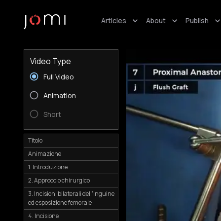
Articles
About
Publish
Video Type
Full Video
Animation
Short
Titolo
Animazione
1. Introduzione
2. Approccio chirurgico
3. Incisioni bilaterali dell'inguine
ed esposizione femorale
4. Incisione