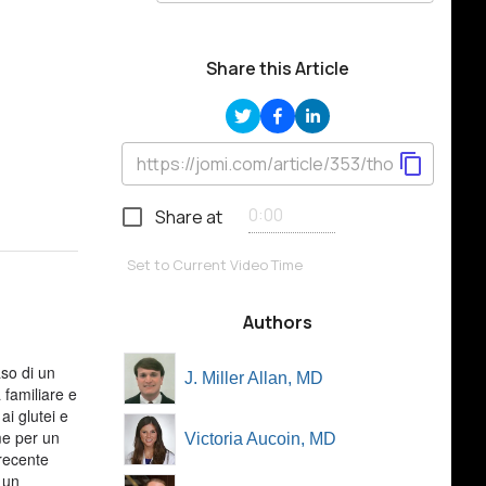
Share this Article
Share at
Set to Current Video Time
Authors
so di un
J. Miller Allan, MD
 familiare e
ai glutei e
me per un
Victoria Aucoin, MD
 recente
 un