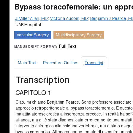
Bypass toracofemorale: un appro
J. Miller Allan, MD
;
Victoria Aucoin, MD
;
Benjamin J. Pearce, M
UAB Hospital
Vascular Surgery
Multidisciplinary Surgery
Full Text
MANUSCRIPT FORMAT:
Main Text
Procedure Outline
Transcript
Transcription
CAPITOLO 1
Ciao, mi chiamo Benjamin Pearce. Sono professore associato a
approccio retroperitoneale al bypass toracofemorale. E questo è
malattia aterosclerotica a insorgenza precoce. In realtà ha soff
all'anca, ma gli è stata diagnosticata erroneamente una malatt
intervento chirurgico alla colonna vertebrale, ma è stato diag
bypass coronarico. All'epoca hanno tentato di eseguire un cate