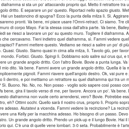
 diaframma si sta un po' attaccando proprio qui. Metto il retrattore tra 
o dritto. E separare un po' questo. Riportaci nello spazio giusto. Metti 
 Hai un bastoncino di spugna? Ecco la punta della milza lì. Sì. Aggirare 
e saremo pronti. Va bene, mi piace usare l'Omni-retract. Ci siamo. Tre cl
muro di corpo Mayo. Fai la stessa cosa dall'altra parte. Va bene, Baile
Vedi se riesci a lavorare un po' su questo muro. Togliere il diaframma. A
ello che cercavamo. Tieni indietro quel diaframma, sì. Fammi vedere quel
 capisci? Fammi mettere questo. Vediamo se riesci a salire un po' di pi
to. Quasi. Giusto. Siamo quasi in cima alla milza, lì. Tavolo giù, per favo
l mondo. Forbici. Giusto. Spingi lì. Dobbiamo solo salire sul crus qui, e
ere un grande angolo dritto. Con l'altro Bovie. Bovie a punta lunga. Va
l mio dito. Va bene. Fammi avere un grande angolo dritto. Quella è la mi
semplicemente pignoli. Fammi riavere quell'angolo destro. Ok, vai pure e
o lì dentro, e poi mettiamo un retrattore su quel diaframma qui tra un 
Sì. Buono. No. No, no. Non posso - voglio solo sapere così posso comp
. Va bene, gira il tavolo verso di me, per favore. Ancora un po'. Va ben
sto diaframma non vuole certo arrendersi, vero? Bovie. Potrebbe ess
ntro, eh? Ottimi occhi. Quello sarà il nostro crus, proprio lì. Proprio sop
ore adesso. Aiutatevi a vicenda. Fammi vedere la recinzione? La recinz
avere una Kelly per la macchina adesso. Ho bisogno di un passo. Devo
istro. Un grande angolo dritto. Prendo un pick-up e il lungo Bovie. Hai il
prio qui. C'è una di quelle vene lombari. 3-0 seta. Probabilmente è l'art