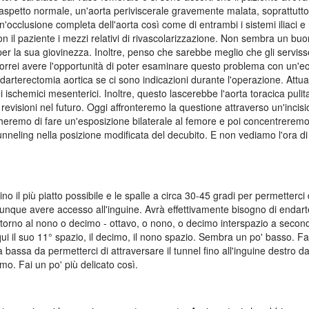
'aspetto normale, un'aorta periviscerale gravemente malata, soprattutto
'occlusione completa dell'aorta così come di entrambi i sistemi iliaci e r
 con il paziente i mezzi relativi di rivascolarizzazione. Non sembra un bu
a per la sua giovinezza. Inoltre, penso che sarebbe meglio che gli servi
vorrei avere l'opportunità di poter esaminare questo problema con un'e
ndarterectomia aortica se ci sono indicazioni durante l'operazione. Att
i ischemici mesenterici. Inoltre, questo lascerebbe l'aorta toracica pulit
i revisioni nel futuro. Oggi affronteremo la questione attraverso un'incis
cheremo di fare un'esposizione bilaterale al femore e poi concentreremo
unneling nella posizione modificata del decubito. E non vediamo l'ora di
no il più piatto possibile e le spalle a circa 30-45 gradi per permetterci
unque avere accesso all'inguine. Avrà effettivamente bisogno di endar
ntorno al nono o decimo - ottavo, o nono, o decimo interspazio a seco
i il suo 11° spazio, il decimo, il nono spazio. Sembra un po' basso. F
bassa da permetterci di attraversare il tunnel fino all'inguine destro da
mo. Fai un po' più delicato così.