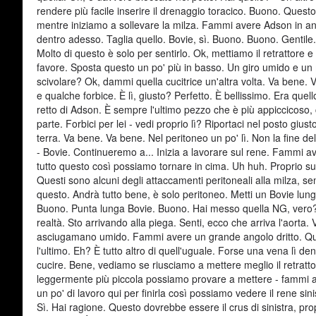
rendere più facile inserire il drenaggio toracico. Buono. Questo
mentre iniziamo a sollevare la milza. Fammi avere Adson in angol
dentro adesso. Taglia quello. Bovie, sì. Buono. Buono. Gentile.
Molto di questo è solo per sentirlo. Ok, mettiamo il retrattore 
favore. Sposta questo un po' più in basso. Un giro umido e un 
scivolare? Ok, dammi quella cucitrice un'altra volta. Va bene. 
e qualche forbice. È lì, giusto? Perfetto. È bellissimo. Era qu
retto di Adson. È sempre l'ultimo pezzo che è più appiccicoso,
parte. Forbici per lei - vedi proprio lì? Riportaci nel posto gius
terra. Va bene. Va bene. Nel peritoneo un po' lì. Non la fine de
- Bovie. Continueremo a... Inizia a lavorare sul rene. Fammi av
tutto questo così possiamo tornare in cima. Uh huh. Proprio su
Questi sono alcuni degli attaccamenti peritoneali alla milza, 
questo. Andrà tutto bene, è solo peritoneo. Metti un Bovie lung
Buono. Punta lunga Bovie. Buono. Hai messo quella NG, vero? 
realtà. Sto arrivando alla piega. Senti, ecco che arriva l'aorta
asciugamano umido. Fammi avere un grande angolo dritto. Que
l'ultimo. Eh? È tutto altro di quell'uguale. Forse una vena lì de
cucire. Bene, vediamo se riusciamo a mettere meglio il retratt
leggermente più piccola possiamo provare a mettere - fammi 
un po' di lavoro qui per finirla così possiamo vedere il rene sin
Sì. Hai ragione. Questo dovrebbe essere il crus di sinistra, pro