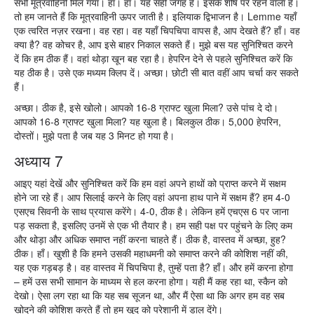
सभी मूत्रवाहिनी मिल गया। हाँ। हाँ। यह सही जगह है। इसके शीर्ष पर रहने वाला है।
तो हम जानते हैं कि मूत्रवाहिनी ऊपर जाती है। इलियाक द्विभाजन है। Lemme यहाँ
एक त्वरित नज़र रखना। वह रहा। वह यहाँ चिपचिपा वापस है, आप देखते हैं? हाँ। वह
क्या है? वह कोचर है, आप इसे बाहर निकाल सकते हैं। मुझे बस यह सुनिश्चित करने
दें कि हम ठीक हैं। वहां थोड़ा खून बह रहा है। हेपरिन देने से पहले सुनिश्चित करें कि
यह ठीक है। उसे एक मध्यम क्लिप दें। अच्छा। छोटी सी बात वहीं आप चर्चा कर सकते
हैं।
अच्छा। ठीक है, इसे खोलो। आपको 16-8 ग्राफ्ट खुला मिला? उसे पांच दे दो।
आपको 16-8 ग्राफ्ट खुला मिला? यह खुला है। बिलकुल ठीक। 5,000 हेपरिन,
दोस्तों। मुझे पता है जब यह 3 मिनट हो गया है।
अध्याय 7
आइए यहां देखें और सुनिश्चित करें कि हम वहां अपने हाथों को प्राप्त करने में सक्षम
होने जा रहे हैं। आप सिलाई करने के लिए वहां अपना हाथ पाने में सक्षम हैं? हम 4-0
एसएच सिवनी के साथ प्रयास करेंगे। 4-0, ठीक है। लेकिन हमें एचएस 6 पर जाना
पड़ सकता है, इसलिए उनमें से एक भी तैयार है। हम सही पक्ष पर पहुंचने के लिए कम
और थोड़ा और अधिक समाप्त नहीं करना चाहते हैं। ठीक है, वास्तव में अच्छा, हुह?
ठीक। हाँ। खुशी है कि हमने उसकी महाधमनी को समाप्त करने की कोशिश नहीं की,
यह एक गड़बड़ है। वह वास्तव में चिपचिपा है, तुम्हें पता है? हाँ। और हमें करना होगा
– हमें उस सभी सामान के माध्यम से हल करना होगा। यही मैं कह रहा था, स्कैन को
देखो। ऐसा लग रहा था कि यह सब सूजन था, और मैं ऐसा था कि अगर हम वह सब
खोदने की कोशिश करते हैं तो हम खुद को परेशानी में डाल देंगे।