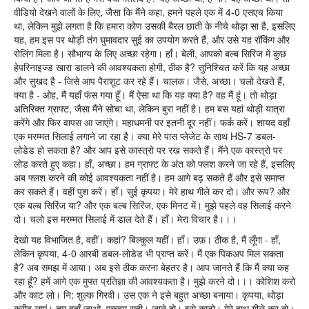
वीडियो देखने वालों के लिए, जैसा कि मैंने कहा, हमने पहले एक में 4-0 एसएच किया
था, लेकिन मुझे लगता है कि हमारा कोण उसकी बैरल छाती के नीचे थोड़ा सा है, इसलिए
यह, हम इस पर थोड़ी तंग घुमावदार सुई का उपयोग करते हैं, और उसे यह रॉकिंग और
रोलिंग मिला है। सौभाग्य के लिए अच्छा रहेगा। हाँ। बेली, आपको बल्ब सिरिंज में कुछ
हेपरिनाइज्ड खारा डालने की आवश्यकता होगी, ठीक है? सुनिश्चित करें कि यह अच्छा
और सुखद है - जिसे आप पैराशूट कर रहे हैं। चालक। जैसे, अच्छा। चलो देखते हैं,
क्या है - ओह, मैं यहाँ फंस गया हूँ। मैं ऐसा था कि यह क्या है? वह मैं हूं। तो थोड़ा
अतिरिक्त ग्राफ्ट, जैसा मैंने सोचा था, लेकिन बुरा नहीं है। हम बस यहां थोड़ी यात्रा
करेंगे और फिर वापस आ जाएंगे। महाधमनी पर इतनी दूर नहीं। फर्क करें। शायद वहाँ
एक मरम्मत सिलाई लगाने जा रहा है। क्या मेरे पास प्लेजेट के साथ HS-7 डबल-
लोडेड हो सकता है? और आप इसे कास्त्रो पर रख सकते हैं। मैंने एक कास्त्रो पर
लोड करते हुए कहा। हाँ, अच्छा। हम ग्राफ्ट के अंत को फ्लश करने जा रहे हैं, इसलिए
अब फ्लश करने की कोई आवश्यकता नहीं है। हम आगे बढ़ सकते हैं और इसे समाप्त
कर सकते हैं। वहीं पुश करें। हाँ। सुई कृपया। मेरे हाथ गीले कर दो। और रूप? और
एक बल्ब सिरिंज या? और एक बल्ब सिरिंज, एक मिनट में। मुझे पहले वह सिलाई करने
दो। चलो इस मरम्मत सिलाई में डाल देते हैं। हाँ। मेरा विचार है।।।
देखो यह विभाजित है, वहीं। कहां? बिल्कुल यहीं। हाँ। उफ़। ठीक है, मैं लूँगा - हाँ,
लेकिन कृपया, 4-0 आरबी डबल-लोडेड भी प्राप्त करें। मैं एक पिकअप मिल सकता
है? अब समझ में आया। अब इसे ठीक करना बेहतर है। आप जानते हैं कि मैं क्या कह
रहा हूँ? हमें आगे एक मुफ्त प्रतिज्ञा की आवश्यकता है। मुझे करने दो।।। कोशिश करो
और काट लो। नि: शुल्क गिरवी। उस एक ने इसे बहुत अच्छा बनाया। कृपया, थोड़ा
करीब लाएं। तुम वहाँ जाओ, एकदम सही। जाने दो। इसे काटो। मेरे हाथ गीले कर दो।