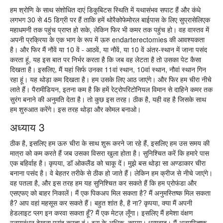
हम श्रोणि के साथ संशोधित दाएं डिकुबिटस स्थिति में यथासंभव सपाट हैं और कंधे
लगभग 30 से 45 डिग्री पर हैं ताकि हमें थोरैकोफेमोरल बाईपास के लिए सुप्रासेलिएक
महाधमनी तक पहुंच प्राप्त हो सके, लेकिन फिर भी कमर तक पहुंच हो। वह वास्तव में
अपनी प्रक्रिया के एक भाग के रूप में ऊरु endarterectomies की आवश्यकता
है। और फिर मैं नौवें या 10 वें - आठवें, या नौवें, या 10 वें अंतर-स्थान में जाना पसंद
करता हूं, यह इस बात पर निर्भर करता है कि जब वह लेटता है तो उसका पेट कैसा
दिखता है। इसलिए, मैं यहां सिर्फ उनका 11वां स्थान, 10वां स्थान, नौवां स्थान गिन
रहा हूं। यह थोड़ा कम दिखता है। हम उसके लिए आठ जाएंगे। और फिर हम चीरा नीचे
लाते हैं। पैरामीडियन, इतना कम है कि हमें रेट्रोपरिटोनियल विमान से दाहिने कमर तक
सुरंग बनाने की अनुमति देता है। तो कुछ इस तरह। ठीक है, यही वह है जिसके साथ
हम शुरुआत करेंगे। इस तरह थोड़ा और कोमल बनाओ।
अध्याय 3
ठीक है, इसलिए हम ऊरु चीरा के साथ शुरू करने जा रहे हैं, इसलिए हम उस समय की
मात्रा को कम करते हैं जब उसका विसरा खुला होता है। सुनिश्चित करें कि हमारे पास
एक बहिर्वाह है। कृपया, डॉ ओकलैंड को चाकू दें। मुझे बस थोड़ा सा अण्डाकार चीरा
बनाना पसंद है। वे बेहतर तरीके से ठीक हो जाते हैं। लेकिन हम क्रीज से नीचे जाएंगे।
वह पतला है, और इस तरह हम यह सुनिश्चित कर सकते हैं कि हम प्रोफंडा और
एसएफए को बाहर निकालें। मैं एक पिकअप मिल सकता है? मैं अनुमस्तिष्क मिल सकता
है? आप वहां महसूस कर सकते हैं। बहुत शांत है, है ना? कृपया, क्या मैं अपनी
हेडलाइट प्लग इन करवा सकता हूँ? मैं एक मेटज़ लूँगा। इसलिए मैं हमेशा वंक्षण
स्नायुबंधन देखना पसंद करता हूं। इस के अधिक, कृपया। धन्यवाद। मैं अनुमस्तिष्क