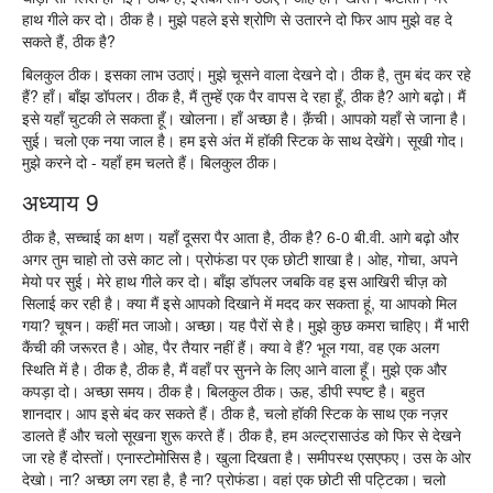
हाथ गीले कर दो। ठीक है। मुझे पहले इसे श्रोणि से उतारने दो फिर आप मुझे वह दे
सकते हैं, ठीक है?
बिलकुल ठीक। इसका लाभ उठाएं। मुझे चूसने वाला देखने दो। ठीक है, तुम बंद कर रहे
हैं? हाँ। बाँझ डॉपलर। ठीक है, मैं तुम्हें एक पैर वापस दे रहा हूँ, ठीक है? आगे बढ़ो। मैं
इसे यहाँ चुटकी ले सकता हूँ। खोलना। हाँ अच्छा है। क़ैंची। आपको यहाँ से जाना है।
सुई। चलो एक नया जाल है। हम इसे अंत में हॉकी स्टिक के साथ देखेंगे। सूखी गोद।
मुझे करने दो - यहाँ हम चलते हैं। बिलकुल ठीक।
अध्याय 9
ठीक है, सच्चाई का क्षण। यहाँ दूसरा पैर आता है, ठीक है? 6-0 बी.वी. आगे बढ़ो और
अगर तुम चाहो तो उसे काट लो। प्रोफंडा पर एक छोटी शाखा है। ओह, गोचा, अपने
मेयो पर सुई। मेरे हाथ गीले कर दो। बाँझ डॉपलर जबकि वह इस आखिरी चीज़ को
सिलाई कर रही है। क्या मैं इसे आपको दिखाने में मदद कर सकता हूं, या आपको मिल
गया? चूषन। कहीं मत जाओ। अच्छा। यह पैरों से है। मुझे कुछ कमरा चाहिए। मैं भारी
कैंची की जरूरत है। ओह, पैर तैयार नहीं हैं। क्या वे हैं? भूल गया, वह एक अलग
स्थिति में है। ठीक है, ठीक है, मैं वहाँ पर सुनने के लिए आने वाला हूँ। मुझे एक और
कपड़ा दो। अच्छा समय। ठीक है। बिलकुल ठीक। ऊह, डीपी स्पष्ट है। बहुत
शानदार। आप इसे बंद कर सकते हैं। ठीक है, चलो हॉकी स्टिक के साथ एक नज़र
डालते हैं और चलो सूखना शुरू करते हैं। ठीक है, हम अल्ट्रासाउंड को फिर से देखने
जा रहे हैं दोस्तों। एनास्टोमोसिस है। खुला दिखता है। समीपस्थ एसएफए। उस के ओर
देखो। ना? अच्छा लग रहा है, है ना? प्रोफंडा। वहां एक छोटी सी पट्टिका। चलो