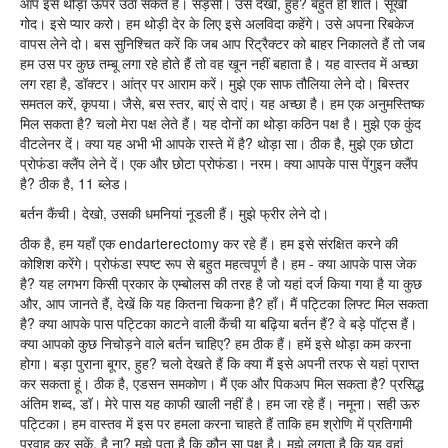
आप इसे थोड़ा ऊपर उठा सकते हैं। सँड़सी। उसे देखो, हुह? बहुत ही शांत। सूखी
गोद। इसे प्यार करो। हम थोड़ी देर के लिए इसे अलविदा कहेंगे। उसे अपना रिबकेज
वापस लेने दो। बस सुनिश्चित करें कि जब आप रिट्रैक्टर को बाहर निकालते हैं तो जब
हम उस पर कुछ तम्बू लगा रहे होते हैं तो वह खून नहीं बहाता है। यह वास्तव में अच्छा
लग रहा है, डॉक्टर। आंत्र पर आराम करें। मुझे एक साफ तौलिया लेने दो। बिस्तर
समतल करें, कृपया। जैसे, बस स्तर, बाएं से दाएं। यह अच्छा है। हम एक अनुमस्तिष्क
मिल सकता है? चलो मेरा पक्ष लेते हैं। यह दोनों का थोड़ा कठिन पक्ष है। मुझे एक कुंद
वीटलेनर दें। क्या यह अभी भी आपके रास्ते में है? थोड़ा सा। ठीक है, मुझे एक छोटा
प्रोफंडा क्लैंप लेने दें। एक और छोटा प्रोफंडा। नरम। क्या आपके पास पेंगुइन क्लैंप
है? ठीक है, 11 ब्लेड।
बर्तन कैंची। देखो, उसकी धमनियां नूडली हैं। मुझे फ्रीर लेने दो।
ठीक है, हम यहाँ एक endarterectomy कर रहे हैं। हम इसे संरक्षित करने की
कोशिश करेंगे। प्रोफंडा स्पष्ट रूप से बहुत महत्वपूर्ण है। हम - क्या आपके पास जेक
है? यह लगभग किसी प्रकार के एम्बोलस की तरह है जो यहां दर्ज किया गया है या कुछ
और, आप जानते हैं, देखें कि यह कितना चिकना है? हाँ। मैं पट्टिका लिफ्ट मिल सकता
है? क्या आपके पास पट्टिका काटने वाली कैंची या बढ़िया बर्तन हैं? वे बड़े पॉट्स हैं।
क्या आपको कुछ निचोड़ने वाले बर्तन चाहिए? हम ठीक हैं। हमें इसे थोड़ा कम करना
होगा। बड़ा पुराना बूगर, हुह? चलो देखते हैं कि क्या मैं इसे अपनी तरफ से यहां प्राप्त
कर सकता हूं। ठीक है, एडसन समकोण। मैं एक और पिकअप मिल सकता है? प्रसिद्ध
अंतिम शब्द, डॉ। मेरे पास यह काफी खाली नहीं है। हम जा रहे हैं। नमूना। सही ऊरु
पट्टिका। हम वास्तव में इस पर हमला करना चाहते हैं ताकि हम श्रोणि में प्रतिगामी
प्रवाह कर सकें, है ना? मुझे पता है कि कौन सा पक्ष है। मुझे लगता है कि यह वहां