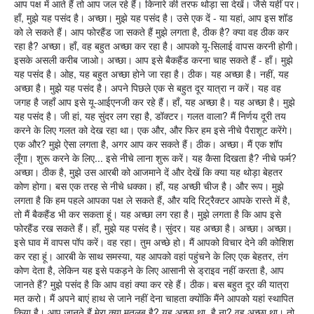
आप पक्ष में आते हैं तो आप जल रहे हैं। किनारे की तरफ थोड़ा सा देखें। जैसे यहीं पर।
हाँ, मुझे यह पसंद है। अच्छा। मुझे यह पसंद है। उसे एक दें - या यहां, आप इस शॉड
को ले सकते हैं। आप फोरहैंड जा सकते हैं मुझे लगता है, ठीक है? क्या वह ठीक कर
रहा है? अच्छा। हाँ, वह बहुत अच्छा कर रहा है। आपको यू-सिलाई वापस करनी होगी।
इसके असली करीब जाओ। अच्छा। आप इसे बैकहैंड करना चाह सकते हैं - हाँ। मुझे
यह पसंद है। ओह, यह बहुत अच्छा होने जा रहा है। ठीक। यह अच्छा है। नहीं, यह
अच्छा है। मुझे यह पसंद है। अपने पिछले एक से बहुत दूर यात्रा न करें। यह वह
जगह है जहाँ आप इसे यू-आईएनजी कर रहे हैं। हाँ, यह अच्छा है। यह अच्छा है। मुझे
यह पसंद है। जी हां, यह सुंदर लग रहा है, डॉक्टर। गलत वाला? मैं निर्णय दूरी तय
करने के लिए गलत को देख रहा था। एक और, और फिर हम इसे नीचे पैराशूट करेंगे।
एक और? मुझे ऐसा लगता है, अगर आप कर सकते हैं। ठीक। अच्छा। मैं एक शॉप
लूँगा। शुरू करने के लिए... इसे नीचे लाना शुरू करें। यह कैसा दिखता है? नीचे फर्म?
अच्छा। ठीक है, मुझे उस आरबी को आजमाने दें और देखें कि क्या यह थोड़ा बेहतर
कोण होगा। बस एक तरह से नीचे धक्का। हाँ, यह अच्छी चीज है। और रूप। मुझे
लगता है कि हम पहले आपका पक्ष ले सकते हैं, और यदि रिट्रैक्टर आपके रास्ते में है,
तो मैं बैकहैंड भी कर सकता हूं। यह अच्छा लग रहा है। मुझे लगता है कि आप इसे
फोरहैंड रख सकते हैं। हाँ, मुझे यह पसंद है। सुंदर। यह अच्छा है। अच्छा। अच्छा।
इसे घाव में वापस पॉप करें। वह रहा। तुम अच्छे हो। मैं आपको विचार देने की कोशिश
कर रहा हूं। आरबी के साथ समस्या, यह आपको वहां पहुंचने के लिए एक बेहतर, तंग
कोण देता है, लेकिन यह इसे पकड़ने के लिए आसानी से ड्राइव नहीं करता है, आप
जानते हैं? मुझे पसंद है कि आप वहां क्या कर रहे हैं। ठीक। बस बहुत दूर की यात्रा
मत करो। मैं अपने बाएं हाथ से जाने नहीं देना चाहता क्योंकि मैंने आपको यहां स्थापित
किया है। आप जानते हैं मेरा क्या मतलब है? यह अच्छा था, है ना? वह अच्छा था। तो