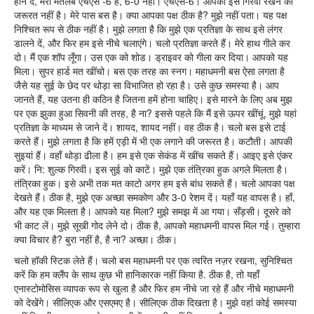
होने दें, मेरा मतलब एचएस -6 है, 6-0 नहीं। एचएस-6। आपको इसे गिरवी रखने की
जरूरत नहीं है। मेरे पास बस है। क्या आपका पक्ष ठीक है? मुझे नहीं पता। यह पक्ष
निश्चित रूप से ठीक नहीं है। मुझे लगता है कि मुझे एक प्रतिज्ञा के साथ इसे लंगर
डालने दें, और फिर हम इसे नीचे चलाएंगे। चलो प्रतिज्ञा करते हैं। मेरे हाथ गीले कर
दो। मैं एक शॉप लूँगा। उस एक को शोड। ड्राइवर को गीला कर दिया। आपको यह
मिला। सुपर हार्ड मत खींचो। बस एक तरह का स्नग। महाधमनी बस ऐसा लगता है
जैसे यह सुई के छेद पर थोड़ा सा विभाजित हो रहा है। उसे कुछ समस्या है। आप
जानते हैं, यह उतना ही कठिन है जितना हमें होना चाहिए। इसे मारने के लिए अब मुझ
पर एक झुका हुआ सिवनी की तरह, है ना? इससे पहले कि मैं इसे ऊपर खींचूं, मुझे यहां
प्रतिज्ञा के माध्यम से जाने दें। शायद, शायद नहीं। वह ठीक है। चलो बस इसे टाई
करते हैं। मुझे लगता है कि हमें एड़ी में भी एक लगाने की जरूरत है। कटौती। आपकी
सुइयां हैं। वहाँ थोड़ा ढीला है। हम इसे एक सेकंड में खींच सकते हैं। आइए इसे एंकर
करें। नि: शुल्क गिरवी। इस सुई को काटें। मुझे एक तंत्रिका हुक अगले मिलता है।
तंत्रिका हुक। इसे अभी तक मत काटो अगर हम इसे बांध सकते हैं। चलो आपका पक्ष
देखते हैं। ठीक है, मुझे एक अच्छा समकोण और 3-0 रेशम दें। यहाँ यह वापस है। हाँ,
और यह एक मिलता है। आपको यह मिला? मुझे समझ में आ गया। सँड़सी। दूसरे को
भी काट लें। मुझे सूखी गोद लेने दो। ठीक है, आपको महाधमनी वापस मिल गई। तुम्हारा
क्या विचार है? बुरा नहीं है, है ना? अच्छा। ठीक।
चलो हॉकी स्टिक लेते हैं। चलो बस महाधमनी पर एक त्वरित नज़र रखना, सुनिश्चित
करें कि हम क्लैंप के साथ कुछ भी हानिकारक नहीं किया है. ठीक है, तो यहाँ
एनास्टोमोसिस व्यापक रूप से खुला है और फिर हम नीचे जा रहे हैं और नीचे महाधमनी
को देखेंगे। सीलिएक और एसएमए है। सीलिएक ठीक दिखता है। मुझे वहां कोई समस्या