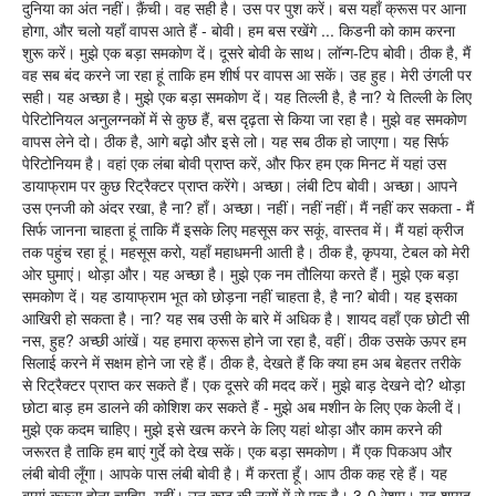
दुनिया का अंत नहीं। क़ैंची। वह सही है। उस पर पुश करें। बस यहाँ क्रूस पर आना
होगा, और चलो यहाँ वापस आते हैं - बोवी। हम बस रखेंगे ... किडनी को काम करना
शुरू करें। मुझे एक बड़ा समकोण दें। दूसरे बोवी के साथ। लॉन्ग-टिप बोवी। ठीक है, मैं
वह सब बंद करने जा रहा हूं ताकि हम शीर्ष पर वापस आ सकें। उह हुह। मेरी उंगली पर
सही। यह अच्छा है। मुझे एक बड़ा समकोण दें। यह तिल्ली है, है ना? ये तिल्ली के लिए
पेरिटोनियल अनुलग्नकों में से कुछ हैं, बस दृढ़ता से किया जा रहा है। मुझे वह समकोण
वापस लेने दो। ठीक है, आगे बढ़ो और इसे लो। यह सब ठीक हो जाएगा। यह सिर्फ
पेरिटोनियम है। वहां एक लंबा बोवी प्राप्त करें, और फिर हम एक मिनट में यहां उस
डायाफ्राम पर कुछ रिट्रैक्टर प्राप्त करेंगे। अच्छा। लंबी टिप बोवी। अच्छा। आपने
उस एनजी को अंदर रखा, है ना? हाँ। अच्छा। नहीं। नहीं नहीं। मैं नहीं कर सकता - मैं
सिर्फ जानना चाहता हूं ताकि मैं इसके लिए महसूस कर सकूं, वास्तव में। मैं यहां क्रीज
तक पहुंच रहा हूं। महसूस करो, यहाँ महाधमनी आती है। ठीक है, कृपया, टेबल को मेरी
ओर घुमाएं। थोड़ा और। यह अच्छा है। मुझे एक नम तौलिया करते हैं। मुझे एक बड़ा
समकोण दें। यह डायाफ्राम भूत को छोड़ना नहीं चाहता है, है ना? बोवी। यह इसका
आखिरी हो सकता है। ना? यह सब उसी के बारे में अधिक है। शायद वहाँ एक छोटी सी
नस, हुह? अच्छी आंखें। यह हमारा क्रूस होने जा रहा है, वहीं। ठीक उसके ऊपर हम
सिलाई करने में सक्षम होने जा रहे हैं। ठीक है, देखते हैं कि क्या हम अब बेहतर तरीके
से रिट्रैक्टर प्राप्त कर सकते हैं। एक दूसरे की मदद करें। मुझे बाड़ देखने दो? थोड़ा
छोटा बाड़ हम डालने की कोशिश कर सकते हैं - मुझे अब मशीन के लिए एक केली दें।
मुझे एक कदम चाहिए। मुझे इसे खत्म करने के लिए यहां थोड़ा और काम करने की
जरूरत है ताकि हम बाएं गुर्दे को देख सकें। एक बड़ा समकोण। मैं एक पिकअप और
लंबी बोवी लूँगा। आपके पास लंबी बोवी है। मैं करता हूँ। आप ठीक कह रहे हैं। यह
बायां क्रूस होना चाहिए, यहीं। उन काठ की नसों में से एक है। 3-0 रेशम। यह शायद