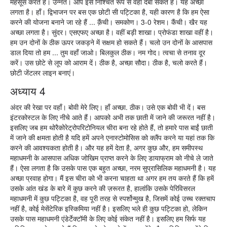
महसूस करते हैं। उन्नत। आप इसे निश्चित रूप से वहां दबा सकते हैं। यह अच्छा
लगता है। हाँ। द्विभाजन पर बस एक छोटी सी पट्टिका है, यही कारण है कि हम ऐसा
करने की योजना बनाने जा रहे हैं ... क़ैंची। समकोण। 3-0 रेशम। कैंची। खैर यह
अच्छा लगता है। सुंदर। एसएफए अच्छा है। वहीं बड़ी शाखा। प्रोफंडा शाखा वहीं है।
हम उन दोनों के ठीक ऊपर जकड़ने में सक्षम हो सकते हैं। चलो उन दोनों के आसपास
डाल दिया तो हम ... तुम वहाँ जाओ। बिलकुल ठीक। नम गोद। त्वचा से तनाव दूर
करें। उस छोटे से लूप को आराम दें। ठीक है, अच्छा सौदा। ठीक है, चलो करते हैं।
छोटी जेंटलर लाइन बनाएं।
अध्याय 4
अंदर की रेखा पर वहाँ। बोवी मेरे लिए। हाँ अच्छा. ठीक। उसे एक बोवी भी दें। बस
इंटरकोस्टल के लिए नीचे आते हैं। आपको अभी तक छाती में जाने की जरूरत नहीं है।
इसलिए जब हम थोरैकोरेट्रोपरिटोनियल चीरा बना रहे होते हैं, तो हमारे पास बाईं छाती
में जाने की क्षमता होती है यदि हमें अपने एनास्टोमोसिस को क्लैंप करने या यहां तक कि
करने की आवश्यकता होती है। और यह हमें देता है, अगर कुछ और, हम समीपस्थ
महाधमनी के आसपास अधिक जोखिम प्राप्त करने के लिए डायाफ्राम को नीचे ले जाते
हैं। ऐसा लगता है कि उसके पास एक बहुत अच्छा, नरम सुप्रासिलिक महाधमनी है। यह
अच्छा प्रवाह होगा। मैं इस चीरा को भी करना चाहता था अगर हम तय करते हैं कि हमें
उसके आंत खंड के बारे में कुछ करने की ज़रूरत है, हालांकि उसके पेरिविसरल
महाधमनी में कुछ पट्टिका है, वह पूरी तरह से स्पर्शोन्मुख है, जिसमें कोई उच्च रक्तचाप
नहीं है, कोई मेसेंटेरिक इस्किमिया नहीं है। इसलिए भले ही कुछ पट्टिका हो, लेकिन
उसके पास महाधमनी एंडेर्टेक्टॉमी के लिए कोई संकेत नहीं है। इसलिए हम सिर्फ यह