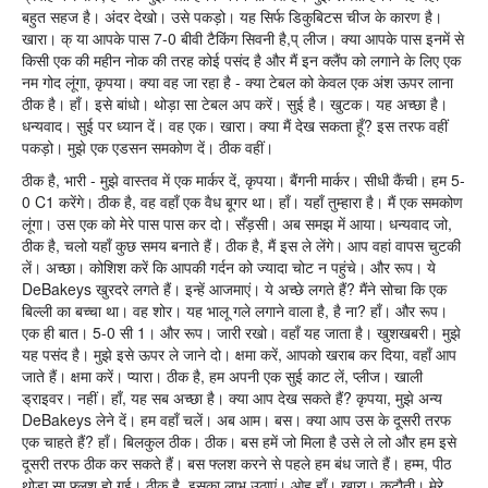
बहुत सहज है। अंदर देखो। उसे पकड़ो। यह सिर्फ डिकुबिटस चीज के कारण है।
खारा। क् या आपके पास 7-0 बीवी टैकिंग सिवनी है,प् लीज। क्या आपके पास इनमें से
किसी एक की महीन नोक की तरह कोई पसंद है और मैं इन क्लैंप को लगाने के लिए एक
नम गोद लूंगा, कृपया। क्या वह जा रहा है - क्या टेबल को केवल एक अंश ऊपर लाना
ठीक है। हाँ। इसे बांधो। थोड़ा सा टेबल अप करें। सुई है। खुटक। यह अच्छा है।
धन्यवाद। सुई पर ध्यान दें। वह एक। खारा। क्या मैं देख सकता हूँ? इस तरफ वहीं
पकड़ो। मुझे एक एडसन समकोण दें। ठीक वहीं।
ठीक है, भारी - मुझे वास्तव में एक मार्कर दें, कृपया। बैंगनी मार्कर। सीधी कैंची। हम 5-
0 C1 करेंगे। ठीक है, वह वहाँ एक वैध बूगर था। हाँ। यहाँ तुम्हारा है। मैं एक समकोण
लूंगा। उस एक को मेरे पास पास कर दो। सँड़सी। अब समझ में आया। धन्यवाद जो,
ठीक है, चलो यहाँ कुछ समय बनाते हैं। ठीक है, मैं इस ले लेंगे। आप वहां वापस चुटकी
लें। अच्छा। कोशिश करें कि आपकी गर्दन को ज्यादा चोट न पहुंचे। और रूप। ये
DeBakeys खुरदरे लगते हैं। इन्हें आजमाएं। ये अच्छे लगते हैं? मैंने सोचा कि एक
बिल्ली का बच्चा था। वह शोर। यह भालू गले लगाने वाला है, है ना? हाँ। और रूप।
एक ही बात। 5-0 सी 1। और रूप। जारी रखो। वहाँ यह जाता है। खुशखबरी। मुझे
यह पसंद है। मुझे इसे ऊपर ले जाने दो। क्षमा करें, आपको खराब कर दिया, वहाँ आप
जाते हैं। क्षमा करें। प्यारा। ठीक है, हम अपनी एक सुई काट लें, प्लीज। खाली
ड्राइवर। नहीं। हाँ, यह सब अच्छा है। क्या आप देख सकते हैं? कृपया, मुझे अन्य
DeBakeys लेने दें। हम वहाँ चलें। अब आम। बस। क्या आप उस के दूसरी तरफ
एक चाहते हैं? हाँ। बिलकुल ठीक। ठीक। बस हमें जो मिला है उसे ले लो और हम इसे
दूसरी तरफ ठीक कर सकते हैं। बस फ्लश करने से पहले हम बंध जाते हैं। हम्म, पीठ
थोड़ा सा फ्लश हो गई। ठीक है, इसका लाभ उठाएं। ओह हाँ। खारा। कटौती। मेरे