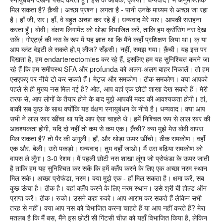
मिल सकता है? क़ैंची। अच्छा प्रश्न। लगता है - पानी उनके माध्यम से अच्छा जा रहा
है। हाँ जी, सर। हाँ, वे बहुत अच्छा कर रहे हैं। धन्यवाद मेरे यार। आपकी सराहना
करता हूँ। बोवी। वंक्षण लिगामेंट को थोड़ा विभाजित करें, ताकि हम क्रॉसिंग नस देख
सकें। गोएर्ट्ज़ की नस के रूप में यह ज्ञात था कि मैंने कहाँ प्रशिक्षण लिया था। क् या
आप ब्लंट वेइटी ले सकते हो,प् लीज? सँड़सी। नहीं, समझ गया। क़ैंची। यह इस पर
दिखता है, हम endarterectomies कर रहे हैं, इसलिए हम यह सुनिश्चित करने जा
रहे हैं कि हम समीपस्थ SFA और profunda को अलग-अलग बाहर निकालें। तो हम
एसएफए पर नीचे टो कर सकते हैं। मेट्ज़ और समकोण। ठीक समकोण। क्या आपको
पहले से ही मुख्य नस मिल गई है? ओह, आप वहां एक छोटी शाखा देख सकते हैं। मेरी
तरफ से, आप लोगों के तैयार होने के बाद मुझे आपकी मदद की आवश्यकता होगी। हां,
बाकी सब कुछ के साथ क्योंकि यह वंक्षण स्नायुबंधन के नीचे है। धन्यवाद। क्या आप
सभी ने लाल रबर खींचा था यदि आप ऐसा चाहते थे। हमें निश्चित रूप से लाल रबर की
आवश्यकता होगी, यदि दो नहीं तो कम से कम एक। क़ैंची? क्या मुझे मेरा बोवी वापस
मिल सकता है? तो पैर की अंगुली। हाँ, और थोड़ा ऊपर खींचो। ठीक समकोण। वहाँ
एक और, बेली। उसे पकड़ो। धन्यवाद। तुम वहाँ जाओ। मैं उस बढ़िया समकोण को
वापस ले लूँगा। 3-0 रेशम। मैं पहली छोटी नस शाखा लूंगा जो प्रोफंडा के ऊपर जाती
है ताकि हम यह सुनिश्चित कर सकें कि हमें क्लैंप करने के लिए एक अच्छा नरम स्थान
मिल सके। अच्छा प्रोफंडा, नरम। क्या मुझे एक - हाँ मिल सकता है। क्षमा करें, सब
कुछ ऊंचा है। ठीक है। वहां क्लैंप करने के लिए नरम स्थान। उसे श्री बी होल्ड ऑन
प्राप्त करें। ठीक। रुको। उसने कहा रुको। आप आराम कर सकते हैं लेकिन सभी
तरह से नहीं। क्या आप नस को विभाजित करना चाहते हैं या आप नहीं करते हैं? मेरा
मतलब है कि मैं बस, मैंने इस छोटी सी गिंटसी चीज़ को यहाँ विभाजित किया है, लेकिन