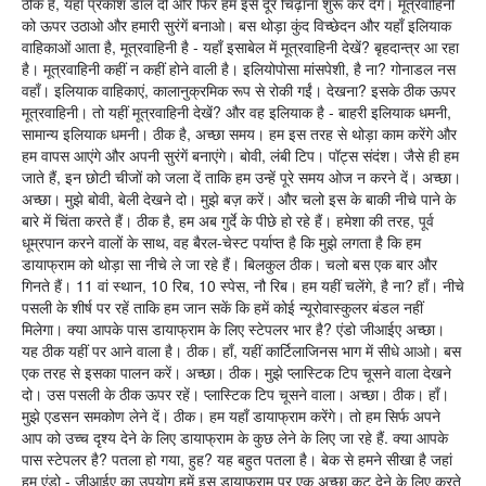
ठीक है, यहाँ प्रकाश डाल दो और फिर हम इसे दूर चिढ़ाना शुरू कर देंगे। मूत्रवाहिनी
को ऊपर उठाओ और हमारी सुरंगें बनाओ। बस थोड़ा कुंद विच्छेदन और यहाँ इलियाक
वाहिकाओं आता है, मूत्रवाहिनी है - यहाँ इसाबेल में मूत्रवाहिनी देखें? बृहदान्त्र आ रहा
है। मूत्रवाहिनी कहीं न कहीं होने वाली है। इलियोपोसा मांसपेशी, है ना? गोनाडल नस
वहाँ। इलियाक वाहिकाएं, कालानुक्रमिक रूप से रोकी गईं। देखना? इसके ठीक ऊपर
मूत्रवाहिनी। तो यहीं मूत्रवाहिनी देखें? और वह इलियाक है - बाहरी इलियाक धमनी,
सामान्य इलियाक धमनी। ठीक है, अच्छा समय। हम इस तरह से थोड़ा काम करेंगे और
हम वापस आएंगे और अपनी सुरंगें बनाएंगे। बोवी, लंबी टिप। पॉट्स संदंश। जैसे ही हम
जाते हैं, इन छोटी चीजों को जला दें ताकि हम उन्हें पूरे समय ओज न करने दें। अच्छा।
अच्छा। मुझे बोवी, बेली देखने दो। मुझे बज़ करें। और चलो इस के बाकी नीचे पाने के
बारे में चिंता करते हैं। ठीक है, हम अब गुर्दे के पीछे हो रहे हैं। हमेशा की तरह, पूर्व
धूम्रपान करने वालों के साथ, वह बैरल-चेस्ट पर्याप्त है कि मुझे लगता है कि हम
डायाफ्राम को थोड़ा सा नीचे ले जा रहे हैं। बिलकुल ठीक। चलो बस एक बार और
गिनते हैं। 11 वां स्थान, 10 रिब, 10 स्पेस, नौ रिब। हम यहीं चलेंगे, है ना? हाँ। नीचे
पसली के शीर्ष पर रहें ताकि हम जान सकें कि हमें कोई न्यूरोवास्कुलर बंडल नहीं
मिलेगा। क्या आपके पास डायाफ्राम के लिए स्टेपलर भार है? एंडो जीआईए अच्छा।
यह ठीक यहीं पर आने वाला है। ठीक। हाँ, यहीं कार्टिलाजिनस भाग में सीधे आओ। बस
एक तरह से इसका पालन करें। अच्छा। ठीक। मुझे प्लास्टिक टिप चूसने वाला देखने
दो। उस पसली के ठीक ऊपर रहें। प्लास्टिक टिप चूसने वाला। अच्छा। ठीक। हाँ।
मुझे एडसन समकोण लेने दें। ठीक। हम यहाँ डायाफ्राम करेंगे। तो हम सिर्फ अपने
आप को उच्च दृश्य देने के लिए डायाफ्राम के कुछ लेने के लिए जा रहे हैं. क्या आपके
पास स्टेपलर है? पतला हो गया, हुह? यह बहुत पतला है। बेक से हमने सीखा है जहां
हम एंडो - जीआईए का उपयोग हमें इस डायाफ्राम पर एक अच्छा कट देने के लिए करते