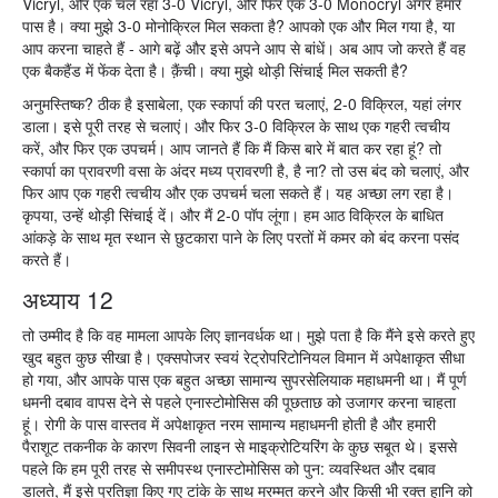
Vicryl, और एक चल रहा 3-0 Vicryl, और फिर एक 3-0 Monocryl अगर हमारे
पास है। क्या मुझे 3-0 मोनोक्रिल मिल सकता है? आपको एक और मिल गया है, या
आप करना चाहते हैं - आगे बढ़ें और इसे अपने आप से बांधें। अब आप जो करते हैं वह
एक बैकहैंड में फेंक देता है। क़ैंची। क्या मुझे थोड़ी सिंचाई मिल सकती है?
अनुमस्तिष्क? ठीक है इसाबेला, एक स्कार्पा की परत चलाएं, 2-0 विक्रिल, यहां लंगर
डाला। इसे पूरी तरह से चलाएं। और फिर 3-0 विक्रिल के साथ एक गहरी त्वचीय
करें, और फिर एक उपचर्म। आप जानते हैं कि मैं किस बारे में बात कर रहा हूं? तो
स्कार्पा का प्रावरणी वसा के अंदर मध्य प्रावरणी है, है ना? तो उस बंद को चलाएं, और
फिर आप एक गहरी त्वचीय और एक उपचर्म चला सकते हैं। यह अच्छा लग रहा है।
कृपया, उन्हें थोड़ी सिंचाई दें। और मैं 2-0 पॉप लूंगा। हम आठ विक्रिल के बाधित
आंकड़े के साथ मृत स्थान से छुटकारा पाने के लिए परतों में कमर को बंद करना पसंद
करते हैं।
अध्याय 12
तो उम्मीद है कि वह मामला आपके लिए ज्ञानवर्धक था। मुझे पता है कि मैंने इसे करते हुए
खुद बहुत कुछ सीखा है। एक्सपोजर स्वयं रेट्रोपरिटोनियल विमान में अपेक्षाकृत सीधा
हो गया, और आपके पास एक बहुत अच्छा सामान्य सुपरसेलियाक महाधमनी था। मैं पूर्ण
धमनी दबाव वापस देने से पहले एनास्टोमोसिस की पूछताछ को उजागर करना चाहता
हूं। रोगी के पास वास्तव में अपेक्षाकृत नरम सामान्य महाधमनी होती है और हमारी
पैराशूट तकनीक के कारण सिवनी लाइन से माइक्रोटियरिंग के कुछ सबूत थे। इससे
पहले कि हम पूरी तरह से समीपस्थ एनास्टोमोसिस को पुन: व्यवस्थित और दबाव
डालते, मैं इसे प्रतिज्ञा किए गए टांके के साथ मरम्मत करने और किसी भी रक्त हानि को