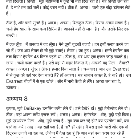
नहीं दिखती। अच्छा। मुझे महाधमनी में कुछ भी नहीं दिख रहा है। यह अच्छा लग रहा
है, है ना? हम वहाँ चलें। कोई दरार नहीं। ठीक है, अच्छा। चलो एक बाँझ डॉपलर लेते
हैं।
ठीक है, और चलो सुनते हैं। अच्छा। अच्छा। बिलकुल ठीक। विसरा अच्छा लगता है।
चलो हेप खारा के साथ बल्ब सिरिंज है। आपको यहाँ से जाना है। और उसके लिए एक
बाल्टी।
मैं एक लूँगा - मैं वास्तव में वह लूँगा। मैंने तुम्हें चुटकी बजाई। हम इन्हें फ्लश करने जा
रहे हैं। जब आप तैयार हों तो मुझे बताएं। तैयार। उह हुह। अच्छा। हमने हेपरिन कब
तक दिया? हेपरिन 43 मिनट पहले था। ठीक है, अब आप एक हजार जोड़ सकते हैं।
खारा। चलो फ्लश करते हैं। उसे वहां से बाहर निकाल दें। आपको यह मिला। तैयार?
अच्छा। अच्छा। सुंदर। ठीक। हजार दिया जाता है। धन्यवाद। आप उस Evarrest
में से कुछ को वहां भर देना चाहते हैं? हाँ अवश्य। यह सामान अच्छा है, है ना? हाँ। उन
Evarrest चीजों में से एक खोलें। और मैं भारी कैंची ले लेंगे। अच्छा लग रहा है,
डॉक्टर।
अध्याय 8
कृपया, मुझे DeBakey टनलिंग क्लैंप लेने दें। इसे देखें? हाँ। मुझे हेमोस्टैट लेने दो।
ठीक। वहां अपना क्लैंप प्राप्त करें। अच्छा। अच्छा। हेमोस्टैट - ओह, मुझे यहीं मिला।
मुझे एवअरेस्ट मिला। ओह, मुझे पसंद है - तुम क्या कर रहे हो? बस प्रतीक्षा करें, बस
प्रतीक्षा करें। आह। यह सही पक्ष है, है ना? हाँ सही। मैं बस इसके चारों ओर एक दो
स्ट्रिप्स लगाने जा रहा था, लेकिन मैं देख रहा हूं कि आप यहां क्या कदम रख रहे हैं।