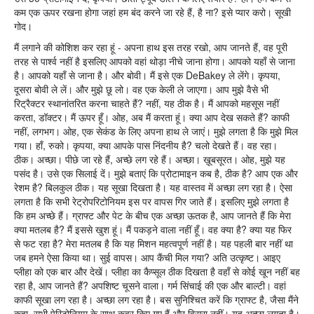
कम एक ऊपर रखना होगा जहां हम बंद करने जा रहे हैं, है ना? इसे प्यार करो। सूखी
गोद।
मैं लगाने की कोशिश कर रहा हूं - अपना हाथ इस तरह रखो, आप जानते हैं, वह पूरी
तरह से पार्श्व नहीं है इसलिए आपको वहां थोड़ा नीचे जाना होगा। आपको यहाँ से जाना
है। आपको यहाँ से जाना है। और बोवी। मैं इसे एक DeBakey ले लेंगे। कृपया,
दूसरा बोवी ले लें। और मुझे छू लो। वह एक केली ले जाएगा। आप मुझे वैसे भी
रिट्रैक्टर स्थानांतरित करना चाहते हैं? नहीं, यह ठीक है। मैं आपको महसूस नहीं
करता, डॉक्टर। मैं ऊपर हूँ। ओह, अब मैं करता हूं। क्या आप देख सकते हैं? काफी
नहीं, लगभग। ओह, एक सेकंड के लिए अपना हाथ ले जाएं। मुझे लगता है कि मुझे मिल
गया। हाँ, रुको। कृपया, क्या आपके पास निंदनीय है? चलो देखते हैं। वह रहा।
ठीक। अच्छा। पीछे जा रहे हैं, अच्छे लग रहे हैं। अच्छा। ख़ूबसूरत। ओह, मुझे यह
पसंद है। उसे एक सिलाई दें। मुझे बताएं कि प्रोटामाइन कब है, ठीक है? आप एक और
रेशम है? बिलकुल ठीक। यह सूखा दिखता है। यह वास्तव में अच्छा लग रहा है। ऐसा
लगता है कि सभी रेट्रोपरिटोनियम इस पर वापस गिर जाते हैं। इसलिए मुझे लगता है
कि हम अच्छे हैं। ग्राफ्ट और पेट के बीच एक अच्छा ऊतक है, आप जानते हैं कि मेरा
क्या मतलब है? मैं इससे खुश हूं। मैं पकड़ने वाला नहीं हूँ। वह क्या है? क्या यह फिर
से फट रहा है? मेरा मतलब है कि यह मिशन महत्वपूर्ण नहीं है। यह पहली बार नहीं था
जब हमने ऐसा किया था। सुई वापस। आप कैंची मिल गया? अति उत्कृष्ट। आइए
प्लीहा को एक बार और देखें। प्लीहा का कैप्सूल ठीक दिखता है वहाँ से कोई खून नहीं बह
रहा है, आप जानते हैं? अपशिष्ट चूसने वाला। गर्म सिंचाई की एक और बाल्टी। वहां
काफी सूखा लग रहा है। अच्छा लग रहा है। बस सुनिश्चित करें कि ग्राफ्ट है, जैसा मैंने
कहा, सभी पेरिटोनियम के साथ कवर किए गए हैं और विसरा नहीं। यह अच्छा लगता है।