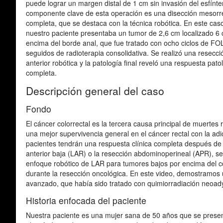
puede lograr un margen distal de 1 cm sin invasión del esfínte
componente clave de esta operación es una disección mesorr
completa, que se destaca con la técnica robótica. En este cas
nuestro paciente presentaba un tumor de 2,6 cm localizado 6
encima del borde anal, que fue tratado con ocho ciclos de F
seguidos de radioterapia consolidativa. Se realizó una resecci
anterior robótica y la patología final reveló una respuesta pato
completa.
Descripción general del caso
Fondo
El cáncer colorrectal es la tercera causa principal de muerte
una mejor supervivencia general en el cáncer rectal con la a
pacientes tendrán una respuesta clínica completa después de la
anterior baja (LAR) o la resección abdominoperineal (APR), s
enfoque robótico de LAR para tumores bajos por encima del co
durante la resección oncológica. En este video, demostramos u
avanzado, que había sido tratado con quimiorradiación neo
Historia enfocada del paciente
Nuestra paciente es una mujer sana de 50 años que se presen