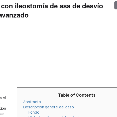
 con ileostomía de asa de desvío
 avanzado
Table of Contents
a el
Abstracto
e
Descripción general del caso
ción
Fondo
 se