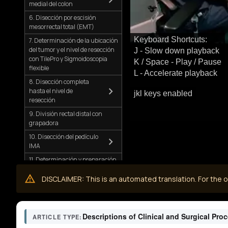
medial del colon
6. Disección por escisión
mesorrectal total (EMT)
Keyboard Shortcuts:
7. Determinación de la ubicación
del tumor y el nivel de resección
J - Slow down playback
con TilePro y Sigmoidoscopia
K / Space - Play / Pause
flexible
L - Accelerate playback
8. Disección completa
hasta el nivel de
jkl keys enabled
resección
9. División rectal distal con
grapadora
10. Disección del pedículo
IMA
11. Determinación y preparación
del sitio de anastomosis proximal
DISCLAIMER: This is an automated translation. For the or
12. Compruebe la perfusión del
colon y el muñón rectal
13. Extracción de
muestras a través de la
Descriptions of Clinical and Surgical Pro
ARTICLE TYPE:
incisión de Pfannenstiel y