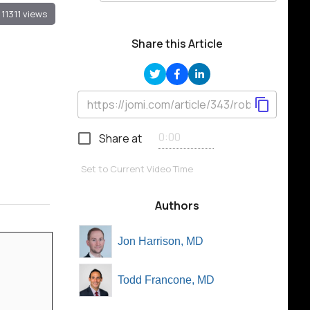
11311 views
Share this Article
Share at
Set to Current Video Time
Authors
Jon Harrison, MD
Todd Francone, MD