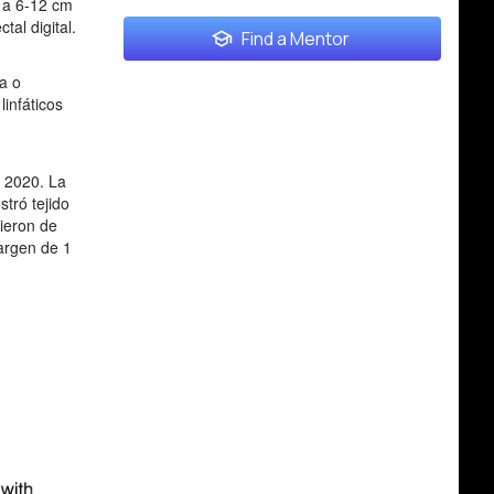
 a 6-12 cm
al digital.
Find a Mentor
ia o
infáticos
e 2020. La
tró tejido
tieron de
margen de 1