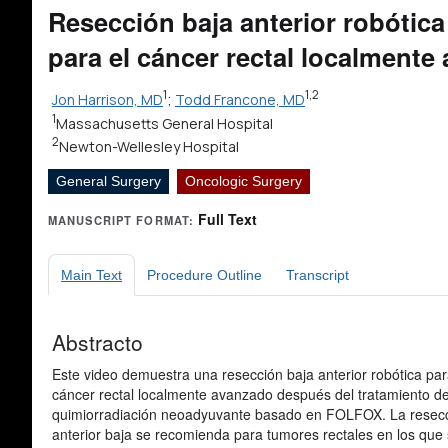
la división intestinal
Resección baja anterior robótica
proximal
para el cáncer rectal localmente
14. Anastomosis con
grapadora EEA
1
1,2
Jon Harrison, MD
;
Todd Francone, MD
15. Prueba de fuga de aire para
anastomosis
1
Massachusetts General Hospital
2
16. Desacoplamiento y
Newton-Wellesley Hospital
cierre del robot
General Surgery
Oncologic Surgery
17. Comentarios postoperatorios
Full Text
MANUSCRIPT FORMAT:
Main Text
Procedure Outline
Transcript
Abstracto
Este video demuestra una resección baja anterior robótica par
cáncer rectal localmente avanzado después del tratamiento d
quimiorradiación neoadyuvante basado en FOLFOX. La resec
anterior baja se recomienda para tumores rectales en los que