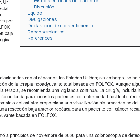
Historia enfocada del paciente
r. Un
Discusión
ectal
Equipo
o,
Divulgaciones
 cm por
Declaración de consentimiento
OLFOX
Reconocimientos
ón baja
References
lógica
s relacionadas con el cáncer en los Estados Unidos; sin embargo, se h
dición de la terapia neoadyuvante total basada en FOLFOX. Aunque alg
 terapia, se recomienda una vigilancia continua. La cirugía, incluida l
e recomienda para todos los pacientes con enfermedad residual o recu
mplejo del esfínter proporciona una visualización sin precedentes del
na resección baja anterior robótica para un paciente con cáncer recta
adyuvante basada en FOLFOX.
tó a principios de noviembre de 2020 para una colonoscopia de detec