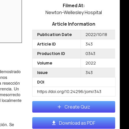
Filmed At:
Newton-Wellesley Hospital
Article Information
Publication Date
2022/10/18
Article ID
343
Production ID
0343
Volume
2022
a demostrado
Issue
343
unos
DOI
a resección
rrencia. Un
https://doi.org/10.24296/jomi/343
 mesorrecto
l localmente
Create Quiz
Download as PDF
ción. Se