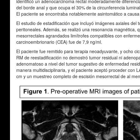
identificó un adenocarcinoma rectal moderadamente diferenc
del borde anal y que ocupa el 30% de la circunferencia luminal
El paciente se encontraba notablemente asintomático a causa 
El estudio de estadificación que incluyó imágenes axiales del t
peritoneales. Además, se realizó una resonancia magnética, qu
mesorrectales agrandados limítrofes compatibles con enfermed
carcinoembrionario (CEA) fue de 7,9 ng/ml.
El paciente fue remitido para terapia neoadyuvante, y ocho c
RM de reestadificación no demostró tumor residual ni adenopat
adenomatoso a nivel del tumor sugestivo de enfermedad residua
manera multidisciplinaria, y el paciente aceptó proceder con 
cm y un muestreo completo de escisión mesorrectal de al men