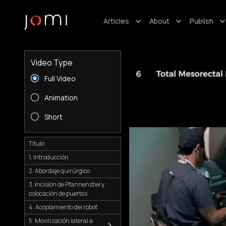
Articles
About
Publish
Video Type
Full Video
Animation
Short
Título
1. Introducción
2. Abordaje quirúrgico
3. Incisión de Pfannenstiel y
colocación de puertos
4. Acoplamiento del robot
5. Movilización lateral a