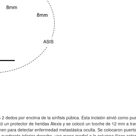
dedos por encima de la sínfisis púbica. Esta incisión sirvió como puer
tó un protector de heridas Alexis y se colocó un tcoche de 12 mm a tra
omen para detectar enfermedad metastásica oculta. Se colocaron puert
l cuadrante inferior derecho, una mano medial a la columna ilíaca anteri