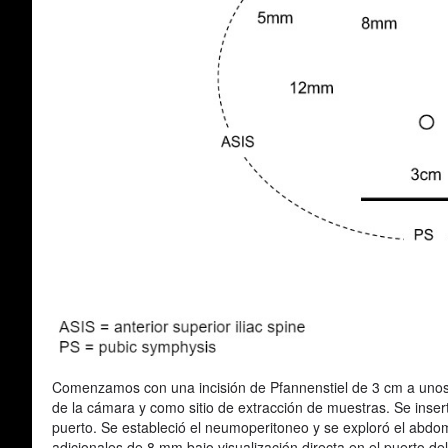
Comenzamos con una incisión de Pfannenstiel de 3 cm a unos 2 
de la cámara y como sitio de extracción de muestras. Se inser
puerto. Se estableció el neumoperitoneo y se exploró el abd
adicionales de 8 mm bajo visualización directa en el puerto de