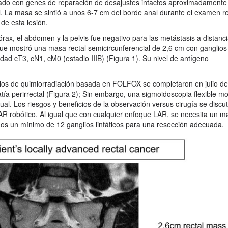
iado con genes de reparación de desajustes intactos aproximadamente
. La masa se sintió a unos 6-7 cm del borde anal durante el examen rect
de esta lesión.
órax, el abdomen y la pelvis fue negativo para las metástasis a distanc
e mostró una masa rectal semicircunferencial de 2,6 cm con ganglios l
ad cT3, cN1, cM0 (estadio IIIB) (Figura 1). Su nivel de antígeno
iclos de quimiorradiación basada en FOLFOX se completaron en julio d
ía perirrectal (Figura 2); Sin embargo, una sigmoidoscopia flexible mos
l. Los riesgos y beneficios de la observación versus cirugía se discu
LAR robótico. Al igual que con cualquier enfoque LAR, se necesita un 
os un mínimo de 12 ganglios linfáticos para una resección adecuada.