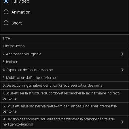
Full Video
Animation
Short
Titre
1. Introduction
2. Approche chirurgicale
3. Incision
4. Exposition de l’oblique externe
5. Mobilisation de l’oblique externe
6. Dissection inguinale et identification et préservation des nerfs
7. Squelettiser la structure du cordon et rechercher le sac herniaire indirect /
péritoine
8. Squelettiser le sac herniaire et examiner l’anneau inguinal interne et le
péritoine
9. Division des fibres musculaires crémaster avec la branche génitale du
nerf génito-fémoral