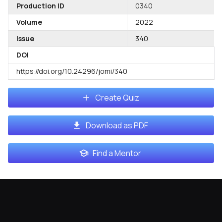
Production ID
0340
Volume
2022
Issue
340
DOI
https://doi.org/10.24296/jomi/340
Create Quiz
Download as PDF
Find a Mentor