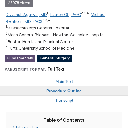
23978 views
1
2,3,4
Divyansh Agarwal, MD
;
Lauren Ott, PA-C
;
Michael
2,3,4
Reinhorn, MD, FACS
1
Massachusetts General Hospital
2
Mass General Brigham - Newton-Wellesley Hospital
3
Boston Hernia and Pilonidal Center
4
Tufts University School of Medicine
Fundamentals
General Surgery
Full Text
MANUSCRIPT FORMAT:
Main Text
Procedure Outline
Transcript
Table of Contents
1. Introduction