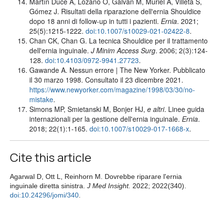
Martín Duce A, Lozano O, Galván M, Muriel A, Villeta S,
Gómez J. Risultati della riparazione dell'ernia Shouldice
dopo 18 anni di follow-up in tutti i pazienti.
Ernia
. 2021;
25(5):1215-1222.
doi:10.1007/s10029-021-02422-8
.
Chan CK, Chan G. La tecnica Shouldice per il trattamento
dell'ernia inguinale.
J Minim Access Surg
. 2006; 2(3):124-
128.
doi:10.4103/0972-9941.27723
.
Gawande A. Nessun errore | The New Yorker. Pubblicato
il 30 marzo 1998. Consultato il 23 dicembre 2021.
https://www.newyorker.com/magazine/1998/03/30/no-
mistake
.
Simons MP, Smietanski M, Bonjer HJ,
e altri
. Linee guida
internazionali per la gestione dell'ernia inguinale.
Ernia
.
2018; 22(1):1-165.
doi:10.1007/s10029-017-1668-x
.
Cite this article
Agarwal D, Ott L, Reinhorn M. Dovrebbe riparare l'ernia
inguinale diretta sinistra.
J Med Insight.
2022; 2022(340).
doi:10.24296/jomi/340
.