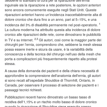
Sebbene lo standard di cura per la riparazione dell'ernia
inguinale sia la riparazione a rete posteriore, le opzioni anteriori
sono ancora comunemente eseguite negli Stati Uniti. Queste
riparazioni anteriori hanno un'incidenza inaccettabilmente alta di
dolore cronico che dura fino a un anno, pari al 5–15%, e una
1
incidenza del 3% di disabilità permanente nel post-operatorio.
La cultura moderna ha attribuito questa alta incidenza di dolore
cronico alle riparazioni delle rete, come dimostrano le pubblicità
2,3
in TV e su internet.
Gli autori, così come la maggior parte dei
chirurghi per l'ernia, comprendono che, sebbene la mesh stessa
possa essere inerte e sicura da usare, è la variabilità della
conoscenza e della tecnica del chirurgo nell'uso della mesh che
porta a complicazioni più frequentemente rispetto alla protesi
stessa.
A causa della domanda dei pazienti e della chiara necessità di
approfondire la comprensione dell'anatomia dell'ernia, gli autori
si sono recati all'ospedale Shouldice di Thornhill, Ontario, in
Canada, per osservare il processo di selezione dei pazienti e i
passaggi tecnici richiesti.
Pubblicazioni recenti hanno dimostrato un basso tasso di
recidiva dell'1,15% e un rischio molto basso di dolore cronico
quando la riparazione di Shouldice viene eseguita presso