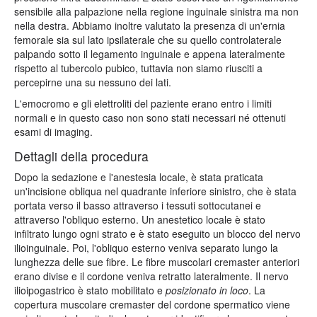
sensibile alla palpazione nella regione inguinale sinistra ma non
nella destra. Abbiamo inoltre valutato la presenza di un'ernia
femorale sia sul lato ipsilaterale che su quello controlaterale
palpando sotto il legamento inguinale e appena lateralmente
rispetto al tubercolo pubico, tuttavia non siamo riusciti a
percepirne una su nessuno dei lati.
L'emocromo e gli elettroliti del paziente erano entro i limiti
normali e in questo caso non sono stati necessari né ottenuti
esami di imaging.
Dettagli della procedura
Dopo la sedazione e l'anestesia locale, è stata praticata
un'incisione obliqua nel quadrante inferiore sinistro, che è stata
portata verso il basso attraverso i tessuti sottocutanei e
attraverso l'obliquo esterno. Un anestetico locale è stato
infiltrato lungo ogni strato e è stato eseguito un blocco del nervo
ilioinguinale. Poi, l'obliquo esterno veniva separato lungo la
lunghezza delle sue fibre. Le fibre muscolari cremaster anteriori
erano divise e il cordone veniva retratto lateralmente. Il nervo
ilioipogastrico è stato mobilitato e
posizionato in loco
. La
copertura muscolare cremaster del cordone spermatico viene