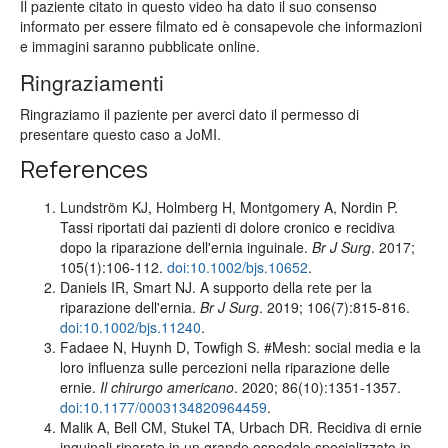
Il paziente citato in questo video ha dato il suo consenso
informato per essere filmato ed è consapevole che informazioni
e immagini saranno pubblicate online.
Ringraziamenti
Ringraziamo il paziente per averci dato il permesso di
presentare questo caso a JoMI.
References
Lundström KJ, Holmberg H, Montgomery A, Nordin P.
Tassi riportati dai pazienti di dolore cronico e recidiva
dopo la riparazione dell'ernia inguinale.
Br J Surg
. 2017;
105(1):106-112.
doi:10.1002/bjs.10652
.
Daniels IR, Smart NJ. A supporto della rete per la
riparazione dell'ernia.
Br J Surg
. 2019; 106(7):815-816.
doi:10.1002/bjs.11240
.
Fadaee N, Huynh D, Towfigh S. #Mesh: social media e la
loro influenza sulle percezioni nella riparazione delle
ernie.
Il chirurgo americano
. 2020; 86(10):1351-1357.
doi:10.1177/0003134820964459
.
Malik A, Bell CM, Stukel TA, Urbach DR. Recidiva di ernie
inguinali riparate in un grande ospedale specializzato in