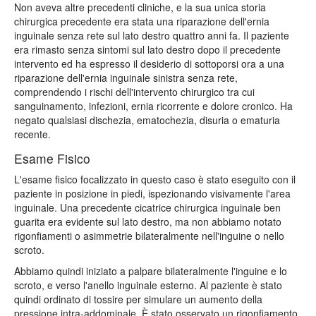
Non aveva altre precedenti cliniche, e la sua unica storia
chirurgica precedente era stata una riparazione dell'ernia
inguinale senza rete sul lato destro quattro anni fa. Il paziente
era rimasto senza sintomi sul lato destro dopo il precedente
intervento ed ha espresso il desiderio di sottoporsi ora a una
riparazione dell'ernia inguinale sinistra senza rete,
comprendendo i rischi dell'intervento chirurgico tra cui
sanguinamento, infezioni, ernia ricorrente e dolore cronico. Ha
negato qualsiasi dischezia, ematochezia, disuria o ematuria
recente.
Esame Fisico
L'esame fisico focalizzato in questo caso è stato eseguito con il
paziente in posizione in piedi, ispezionando visivamente l'area
inguinale. Una precedente cicatrice chirurgica inguinale ben
guarita era evidente sul lato destro, ma non abbiamo notato
rigonfiamenti o asimmetrie bilateralmente nell'inguine o nello
scroto.
Abbiamo quindi iniziato a palpare bilateralmente l'inguine e lo
scroto, e verso l'anello inguinale esterno. Al paziente è stato
quindi ordinato di tossire per simulare un aumento della
pressione intra-addominale. È stato osservato un rigonfiamento