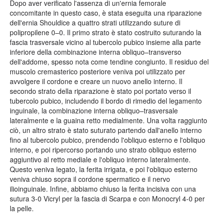
Dopo aver verificato l'assenza di un'ernia femorale
concomitante in questo caso, è stata eseguita una riparazione
dell'ernia Shouldice a quattro strati utilizzando suture di
polipropilene 0–0. Il primo strato è stato costruito suturando la
fascia trasversale vicino al tubercolo pubico insieme alla parte
inferiore della combinazione interna obliquo–transverso
dell'addome, spesso nota come tendine congiunto. Il residuo del
muscolo cremasterico posteriore veniva poi utilizzato per
avvolgere il cordone e creare un nuovo anello interno. Il
secondo strato della riparazione è stato poi portato verso il
tubercolo pubico, includendo il bordo di rimedio del legamento
inguinale, la combinazione interna obliquo–trasversale
lateralmente e la guaina retto medialmente. Una volta raggiunto
ciò, un altro strato è stato suturato partendo dall'anello interno
fino al tubercolo pubico, prendendo l'obliquo esterno e l'obliquo
interno, e poi ripercorso portando uno strato obliquo esterno
aggiuntivo al retto mediale e l'obliquo interno lateralmente.
Questo veniva legato, la ferita irrigata, e poi l'obliquo esterno
veniva chiuso sopra il cordone spermatico e il nervo
ilioinguinale. Infine, abbiamo chiuso la ferita incisiva con una
sutura 3-0 Vicryl per la fascia di Scarpa e con Monocryl 4-0 per
la pelle.