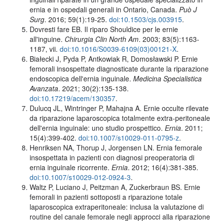
ernia e in ospedali generali in Ontario, Canada.
Può J
Surg
. 2016; 59(1):19-25.
doi:10.1503/cjs.003915
.
Dovresti fare EB. Il riparo Shouldice per le ernie
all'inguine.
Chirurgia Clin North Am
. 2003; 83(5):1163-
1187, vii.
doi:10.1016/S0039-6109(03)00121-X
.
Białecki J, Pyda P, Antkowiak R, Domosławski P. Ernie
femorali insospettate diagnosticate durante la riparazione
endoscopica dell'ernia inguinale.
Medicina Specialistica
Avanzata
. 2021; 30(2):135-138.
doi:10.17219/acem/130357
.
Dulucq JL, Wintringer P, Mahajna A. Ernie occulte rilevate
da riparazione laparoscopica totalmente extra-peritoneale
dell'ernia inguinale: uno studio prospettico.
Ernia
. 2011;
15(4):399-402.
doi:10.1007/s10029-011-0795-z
.
Henriksen NA, Thorup J, Jorgensen LN. Ernia femorale
insospettata in pazienti con diagnosi preoperatoria di
ernia inguinale ricorrente.
Ernia
. 2012; 16(4):381-385.
doi:10.1007/s10029-012-0924-3
.
Waltz P, Luciano J, Peitzman A, Zuckerbraun BS. Ernie
femorali in pazienti sottoposti a riparazione totale
laparoscopica extraperitoneale: inclusa la valutazione di
routine del canale femorale negli approcci alla riparazione