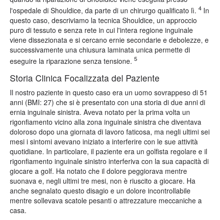
4
l'ospedale di Shouldice, da parte di un chirurgo qualificato lì.
In
questo caso, descriviamo la tecnica Shouldice, un approccio
puro di tessuto e senza rete in cui l'intera regione inguinale
viene dissezionata e si cercano ernie secondarie e debolezze, e
successivamente una chiusura laminata unica permette di
5
eseguire la riparazione senza tensione.
Storia Clinica Focalizzata del Paziente
Il nostro paziente in questo caso era un uomo sovrappeso di 51
anni (BMI: 27) che si è presentato con una storia di due anni di
ernia inguinale sinistra. Aveva notato per la prima volta un
rigonfiamento vicino alla zona inguinale sinistra che diventava
doloroso dopo una giornata di lavoro faticosa, ma negli ultimi sei
mesi i sintomi avevano iniziato a interferire con le sue attività
quotidiane. In particolare, il paziente era un golfista regolare e il
rigonfiamento inguinale sinistro interferiva con la sua capacità di
giocare a golf. Ha notato che il dolore peggiorava mentre
suonava e, negli ultimi tre mesi, non è riuscito a giocare. Ha
anche segnalato questo disagio e un dolore incontrollabile
mentre sollevava scatole pesanti o attrezzature meccaniche a
casa.