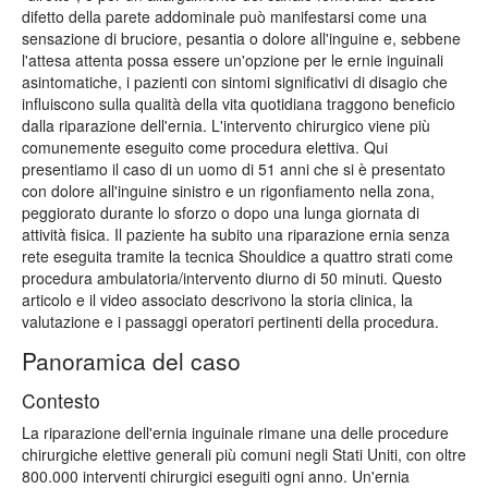
difetto della parete addominale può manifestarsi come una
sensazione di bruciore, pesantia o dolore all'inguine e, sebbene
l'attesa attenta possa essere un'opzione per le ernie inguinali
asintomatiche, i pazienti con sintomi significativi di disagio che
influiscono sulla qualità della vita quotidiana traggono beneficio
dalla riparazione dell'ernia. L'intervento chirurgico viene più
comunemente eseguito come procedura elettiva. Qui
presentiamo il caso di un uomo di 51 anni che si è presentato
con dolore all'inguine sinistro e un rigonfiamento nella zona,
peggiorato durante lo sforzo o dopo una lunga giornata di
attività fisica. Il paziente ha subito una riparazione ernia senza
rete eseguita tramite la tecnica Shouldice a quattro strati come
procedura ambulatoria/intervento diurno di 50 minuti. Questo
articolo e il video associato descrivono la storia clinica, la
valutazione e i passaggi operatori pertinenti della procedura.
Panoramica del caso
Contesto
La riparazione dell'ernia inguinale rimane una delle procedure
chirurgiche elettive generali più comuni negli Stati Uniti, con oltre
800.000 interventi chirurgici eseguiti ogni anno. Un'ernia