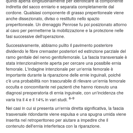
quindi aperta longitudinalmente per identificare la componente
indiretta del sacco erniario e separata completamente dal
cordone. Qualsiasi componente di grasso preperitoneale viene
anche dissezionato, diviso o restituito nello spazio
preperitoneale. Un drenaggio Penrose fu poi posizionato attorno
al cavo per permetterne la mobilizzazione e la protezione nelle
fasi successive dell'operazione.
Successivamente, abbiamo pulito il pavimento posteriore
dividendo le fibre cremaster posteriori ed estinzione parziale del
ramo genitale del nervo genitofemorale. La fascia transversale è
stata intenzionalmente aperta per cercare una possibile ernia
femorale. L'indagine intenzionale per un'ernia femorale è
importante durante la riparazione delle ernie inguinali, poiché
c'è una probabilità non trascurabile di rilevare un'ernia femorale
occulta e concomitante nei pazienti che hanno ricevuto una
diagnosi preoperatoria di ernia inguinale, con un'incidenza che
6–9
varia tra il 4 e il 14% in vari studi.
Nei casi in cui si presenta un'ernia diretta significativa, la fascia
trasversale ridondante viene espulsa e una spugna umida viene
inserita nel retroperitoneo per aiutare a impedire che il
contenuto dell'ernia interferisca con la riparazione.