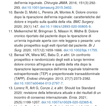
dell'ernia inguinale.
Chirurgia JAMA
. 2016; 151(3):292-
293.
doi:10.1001/jamasurg.2015.3402
.
Bande D, Moltó L, Pereira JA, Montes A. Dolore cronico
dopo la riparazione dell'ernia inguinale: caratteristiche del
dolore e impatto sulla qualità della vita.
BMC Surgery
.
2020; 20(1):147.
doi:10.1186/s12893-020-00805-9
.
Melkemichel M, Bringman S, Nilsson H, Widhe B. Dolore
cronico riportato dal paziente dopo la riparazione di
un'ernia inguinale aperta con rete leggera o pesante: uno
studio prospettico sugli esiti riportati dal paziente.
Br J
Surg
. 2020; 107(12):1659-1666.
doi:10.1002/bjs.11755.
Bansal VK, Misra MC, Babu D,
e altri
. Un confronto
prospettico e randomizzato degli esiti a lungo termine:
dolore cronico all'inguine e qualità della vita dopo la
riparazione laparoscopica dell'ernia inguinale totalmente
extraperitoneale (TEP) e preperitoneale transaddominale
(TAPP).
Endosc chirurgico
. 2013; 27(7):2373-2382.
doi:10.1007/s00464-013-2797-7
.
Lorenz R, Arlt G, Conze J,
e altri
. Should Ice Standard
2020: revisione della letteratura attuale e dei risultati di un
incontro di consenso internazionale.
Ernia
. 2021;
25(5):1199-1207.
doi:10.1007/s10029-020-02365-6
.