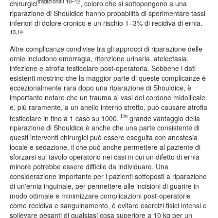
tradizionali 10–12
chirurgici
, coloro che si sottopongono a una
riparazione di Shouldice hanno probabilità di sperimentare tassi
inferiori di dolore cronico e un rischio 1–3% di recidiva di ernia.
13,14
Altre complicanze condivise tra gli approcci di riparazione delle
ernie includono emorragia, ritenzione urinaria, atelectasia,
infezione e atrofia testicolare post-operatoria. Sebbene i dati
esistenti mostrino che la maggior parte di queste complicanze è
eccezionalmente rara dopo una riparazione di Shouldice, è
importante notare che un trauma ai vasi del cordone midollicale
e, più raramente, a un anello interno stretto, può causare atrofia
Un
testicolare in fino a 1 caso su 1000.
grande vantaggio della
riparazione di Shouldice è anche che una parte consistente di
questi interventi chirurgici può essere eseguita con anestesia
locale e sedazione, il che può anche permettere al paziente di
sforzarsi sul tavolo operatorio nei casi in cui un difetto di ernia
minore potrebbe essere difficile da individuare. Una
considerazione importante per i pazienti sottoposti a riparazione
di un'ernia inguinale, per permettere alle incisioni di guarire in
modo ottimale e minimizzare complicazioni post-operatorie
come recidiva e sanguinamento, è evitare esercizi fisici intensi e
sollevare pesanti di qualsiasi cosa superiore a 10 kg per un