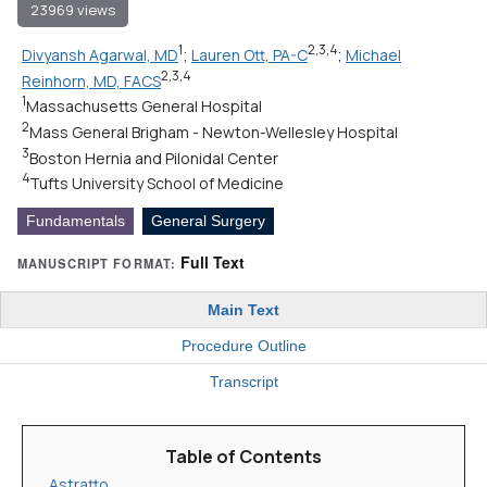
23969 views
1
2,3,4
Divyansh Agarwal, MD
;
Lauren Ott, PA-C
;
Michael
2,3,4
Reinhorn, MD, FACS
1
Massachusetts General Hospital
2
Mass General Brigham - Newton-Wellesley Hospital
3
Boston Hernia and Pilonidal Center
4
Tufts University School of Medicine
Fundamentals
General Surgery
Full Text
MANUSCRIPT FORMAT:
Main Text
Procedure Outline
Transcript
Table of Contents
Astratto