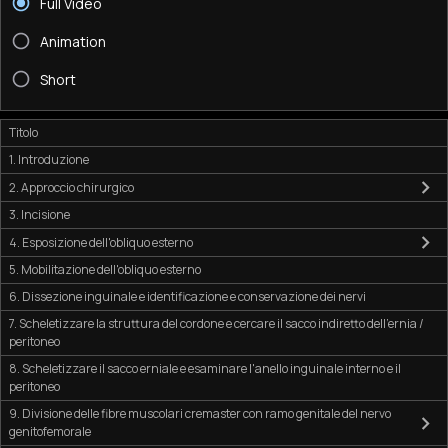
Full Video
Animation
Short
Titolo
1. Introduzione
2. Approccio chirurgico
3. Incisione
4. Esposizione dell'obliquo esterno
5. Mobilitazione dell'obliquo esterno
6. Dissezione inguinale e identificazione e conservazione dei nervi
7. Scheletizzare la struttura del cordone e cercare il sacco indiretto dell'ernia /
peritoneo
8. Scheletizzare il sacco erniale e esaminare l'anello inguinale interno e il
peritoneo
9. Divisione delle fibre muscolari cremaster con ramo genitale del nervo
genitofemorale