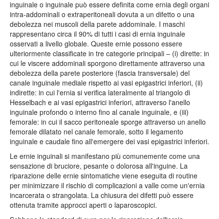
inguinale o inguinale può essere definita come ernia degli organi
intra-addominali o extraperitoneali dovuta a un difetto o una
debolezza nei muscoli della parete addominale. I maschi
rappresentano circa il 90% di tutti i casi di ernia inguinale
osservati a livello globale. Queste ernie possono essere
ulteriormente classificate in tre categorie principali – (i) dirette: in
cui le viscere addominali sporgono direttamente attraverso una
debolezza della parete posteriore (fascia transversale) del
canale inguinale mediale rispetto ai vasi epigastrici inferiori, (ii)
indirette: in cui l'ernia si verifica lateralmente al triangolo di
Hesselbach e ai vasi epigastrici inferiori, attraverso l'anello
inguinale profondo o interno fino al canale inguinale, e (iii)
femorale: in cui il sacco peritoneale sporge attraverso un anello
femorale dilatato nel canale femorale, sotto il legamento
inguinale e caudale fino all'emergere dei vasi epigastrici inferiori.
Le ernie inguinali si manifestano più comunemente come una
sensazione di bruciore, pesante o dolorosa all'inguine. La
riparazione delle ernie sintomatiche viene eseguita di routine
per minimizzare il rischio di complicazioni a valle come un'ernia
incarcerata o strangolata. La chiusura dei difetti può essere
ottenuta tramite approcci aperti o laparoscopici.