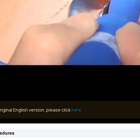
iginal English version, please click
here.
cedures