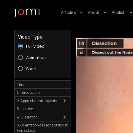
Articles
About
Publish
Video Type
Full Video
Animation
Short
Titre
1. Introduction
2. Approche chirurgicale
3. Incision
4. Dissection
5. Orientation de l’échantillon et
hémostase