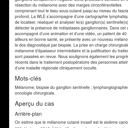
résection du mélanome avec des marges circonférentielles
comprenant tout le tissu sous-cutané jusqu’au niveau du fasci
profond. La WLE s’accompagne d’une cartographie lymphatiqu
de localiser, réséquer et analyser le(s) ganglion(s) sentinelle(s
détecter la présence de métastases ganglionnaires. Dans cet ar
accompagné d’une animation et d’une vidéo, un patient de 40 
ailleurs en bonne santé, se présente avec un nouveau mélan
le dos diagnostiqué par biopsie. La prise en charge chirurgical
mélanome d’épaisseur intermédiaire et la justification du trait
sont passées en revue. Nous soulignons également les progr
récents dans le traitement postopératoire des personnes attei
d’une maladie régionale cliniquement occulte.
Mots-clés
Mélanome; biopsie du ganglion sentinelle ; lymphangiographie
oncologie chirurgicale.
Aperçu du cas
Arrière-plan
On estime que le mélanome cutané invasif est le sixième cance
1