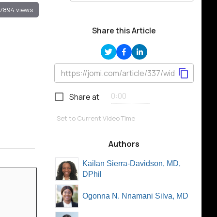
7894 views
Share this Article
Share at
Set to Current Video Time
Authors
Kailan Sierra-Davidson, MD,
DPhil
Ogonna N. Nnamani Silva, MD