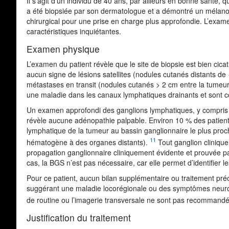
Il s’agit d’un individu de 40 ans, par ailleurs en bonne santé,
a été biopsiée par son dermatologue et a démontré un mélano
chirurgical pour une prise en charge plus approfondie. L’exame
caractéristiques inquiétantes.
Examen physique
L’examen du patient révèle que le site de biopsie est bien cica
aucun signe de lésions satellites (nodules cutanés distants de
métastases en transit (nodules cutanés > 2 cm entre la tumeur 
une maladie dans les canaux lymphatiques drainants et sont 
Un examen approfondi des ganglions lymphatiques, y compris la 
révèle aucune adénopathie palpable. Environ 10 % des patien
lymphatique de la tumeur au bassin ganglionnaire le plus pro
11
hématogène à des organes distants).
Tout ganglion clinique
propagation ganglionnaire cliniquement évidente et prouvée pa
cas, la BGS n’est pas nécessaire, car elle permet d’identifier 
Pour ce patient, aucun bilan supplémentaire ou traitement pré
suggérant une maladie locorégionale ou des symptômes neurolo
de routine ou l’imagerie transversale ne sont pas recomman
Justification du traitement