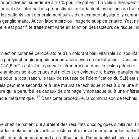
ire positive est supérieure à 10 % pour ce patient. La valeur thérapeuti
ment des informations pronostiques qui orientent les options de trait
tif, les patients sont généralement suivis d’un examen physique, y compr
n ganglionnaire. Aucun laboratoire ou imagerie supplémentaire n’est n
le est positif, le traitement varie en fonction des facteurs de risque in
injection cutanée peropératoire d’un colorant bleu vital (bleu d’isosulfa
/ou par lymphangiographie préopératoire avec un radiotraceur. Dans cet
-0,5 mCi) est injecté par voie intradermique dans la lésion primaire,
dynamiques sont obtenues qui mettent en évidence le bassin ganglionna
s pour la localisation, le taux de réussite de l’identification du SLN est 
 cela peut être secondaire à une mauvaise technique (c’est-à-dire une in
ure qui a perturbé les canaux de drainage lymphatique ou à une infiltra
17
adie métastatique.
Dans cette procédure, la combinaison de techniq
tive chez ce patient qui auraient des résultats oncologiques similaires. L
les mélanomes invasifs et reste controversée même pour les maladie
nitif du mélanome dépend de l’utilisation de l’immunohistochimie, de so