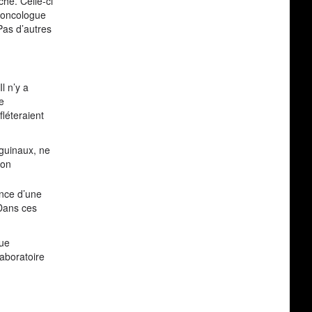
che. Celle-ci
 oncologue
Pas d’autres
l n’y a
e
fléteraient
nguinaux, ne
ion
ence d’une
 Dans ces
que
aboratoire