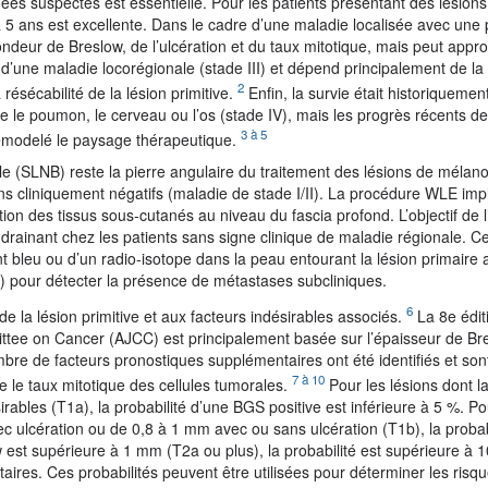
nées suspectes est essentielle. Pour les patients présentant des lésion
à 5 ans est excellente. Dans le cadre d’une maladie localisée avec une 
ndeur de Breslow, de l’ulcération et du taux mitotique, mais peut appr
s d’une maladie locorégionale (stade III) et dépend principalement de la
2
ésécabilité de la lésion primitive.
Enfin, la survie était historiquemen
ue le poumon, le cerveau ou l’os (stade IV), mais les progrès récents de
3 à 5
 remodelé le paysage thérapeutique.
lle (SLNB) reste la pierre angulaire du traitement des lésions de méla
s cliniquement négatifs (maladie de stade I/II). La procédure WLE imp
tion des tissus sous-cutanés au niveau du fascia profond. L’objectif de 
e drainant chez les patients sans signe clinique de maladie régionale. Ce
t bleu ou d’un radio-isotope dans la peau entourant la lésion primaire 
(s) pour détecter la présence de métastases subcliniques.
6
de la lésion primitive et aux facteurs indésirables associés.
La 8e édit
mittee on Cancer (AJCC) est principalement basée sur l’épaisseur de Bre
bre de facteurs pronostiques supplémentaires ont été identifiés et son
7 à 10
 le taux mitotique des cellules tumorales.
Pour les lésions dont l
rables (T1a), la probabilité d’une BGS positive est inférieure à 5 %. Po
ec ulcération ou de 0,8 à 1 mm avec ou sans ulcération (T1b), la probab
w est supérieure à 1 mm (T2a ou plus), la probabilité est supérieure à 
aires. Ces probabilités peuvent être utilisées pour déterminer les risqu