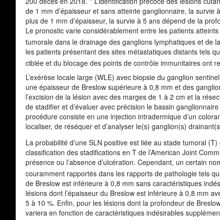
200 décès en 2018.
L’identification précoce des lésions cuta
de 1 mm d’épaisseur et sans atteinte ganglionnaire, la survie 
plus de 1 mm d’épaisseur, la survie à 5 ans dépend de la profo
Le pronostic varie considérablement entre les patients atteint
tumorale dans le drainage des ganglions lymphatiques et de la r
les patients présentant des sites métastatiques distants tels q
ciblée et du blocage des points de contrôle immunitaires ont
L’exérèse locale large (WLE) avec biopsie du ganglion sentine
une épaisseur de Breslow supérieure à 0,8 mm et des ganglion
l’excision de la lésion avec des marges de 1 à 2 cm et la résec
de stadifier et d’évaluer avec précision le bassin ganglionnair
procédure consiste en une injection intradermique d’un coloran
localiser, de réséquer et d’analyser le(s) ganglion(s) drainant
La probabilité d’une SLN positive est liée au stade tumoral (T) 
classification des stadifications en T de l’American Joint Com
présence ou l’absence d’ulcération. Cependant, un certain nom
couramment rapportés dans les rapports de pathologie tels que
de Breslow est inférieure à 0,8 mm sans caractéristiques indési
lésions dont l’épaisseur du Breslow est inférieure à 0,8 mm av
5 à 10 %. Enfin, pour les lésions dont la profondeur de Breslo
variera en fonction de caractéristiques indésirables supplément