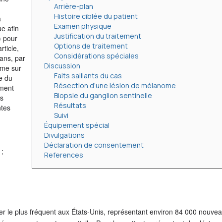
Arrière-plan
Histoire ciblée du patient
a
Examen physique
e afin
Justification du traitement
) pour
Options de traitement
ticle,
Considérations spéciales
ans, par
Discussion
ome sur
Faits saillants du cas
e du
Résection d’une lésion de mélanome
ement
Biopsie du ganglion sentinelle
ès
Résultats
ntes
Suivi
Équipement spécial
Divulgations
Déclaration de consentement
 ;
References
r le plus fréquent aux États-Unis, représentant environ 84 000 nouvea