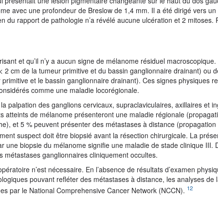
 qui présentait une lésion pigmentaire changeante sur le haut du dos gau
me avec une profondeur de Breslow de 1,4 mm. Il a été dirigé vers un
n du rapport de pathologie n’a révélé aucune ulcération et 2 mitoses. 
trisant et qu’il n’y a aucun signe de mélanome résiduel macroscopique. I
 < 2 cm de la tumeur primitive et du bassin ganglionnaire drainant) ou d
primitive et le bassin ganglionnaire drainant). Ces signes physiques re
considérés comme une maladie locorégionale.
palpation des ganglions cervicaux, supraclaviculaires, axillaires et i
ts atteints de mélanome présenteront une maladie régionale (propagat
che), et 5 % peuvent présenter des métastases à distance (propagation
ment suspect doit être biopsié avant la résection chirurgicale. La prés
r une biopsie du mélanome signifie une maladie de stade clinique III.
les métastases ganglionnaires cliniquement occultes.
opératoire n’est nécessaire. En l’absence de résultats d’examen physi
giques pouvant refléter des métastases à distance, les analyses de l
12
dées par le National Comprehensive Cancer Network (NCCN).