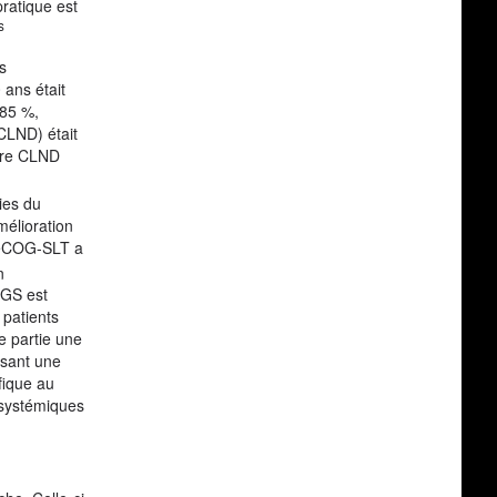
pratique est
s
s
 ans était
 85 %,
(CLND) était
dure CLND
ies du
mélioration
 DeCOG-SLT a
n
BGS est
 patients
e partie une
ssant une
fique au
s systémiques