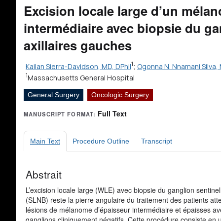
Excision locale large d’un méla
intermédiaire avec biopsie du ga
axillaires gauches
1
Kailan Sierra-Davidson, MD, DPhil
;
Ogonna N. Nnamani Silva,
1
Massachusetts General Hospital
General Surgery
Oncologic Surgery
Full Text
MANUSCRIPT FORMAT:
Main Text
Procedure Outline
Transcript
Abstrait
L’excision locale large (WLE) avec biopsie du ganglion sentinel
(SLNB) reste la pierre angulaire du traitement des patients att
lésions de mélanome d’épaisseur intermédiaire et épaisses a
ganglions cliniquement négatifs. Cette procédure consiste en 