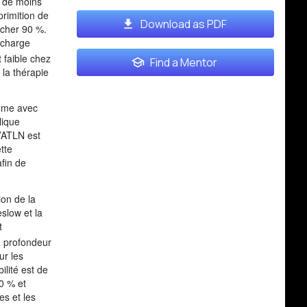
s de moins
primition de
Download as PDF
ocher 90 %.
 charge
t faible chez
Find a Mentor
 la thérapie
nome avec
lique
l’ATLN est
tte
afin de
ion de la
slow et la
t
a profondeur
ur les
ilité est de
10 % et
es et les