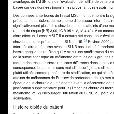
avantages de l’ATSN lors de l’évaluation de l’utilité de cette pr
basée sur des données importantes provenant des essais multi
Des données antérieures de l’essai MSLT-I ont démontré la sign
présentant des lésions de mélanome d’épaisseur intermédiaire 
significativement plus faible chez les patients atteints d’une
rapport de risque [HR] 3,09, IC à 95 % 2,12-4,49). À ce moment-
alors effectué. L’essai MSLT-II a ensuite été conçu pour évalu
24
chez les patients présentant un SLN positif.
Environ 2000 pa
intermédiaire ou épaisse avec un SLNB positif ont été rando
bassin ganglionnaire. Bien qu’il y ait eu une amélioration du c
de la survie spécifique au mélanome entre les deux groupes à
montré des résultats similaires, sans différence dans la survie
conséquence, les patients sans maladie locorégionale clini
plutôt utilisée comme procédure de stadification, ce qui aide à 
atteints de mélanomes de Breslow de profondeur de 0,8 mm ou pl
époque de la chirurgie du mélanome avant la découverte de t
justification supplémentaire pour (1) limiter les chirurgies mor
mélanome, et (2) encourager l’utilisation du SLNB, qui peut le 
adjuvantes.
Histoire ciblée du patient