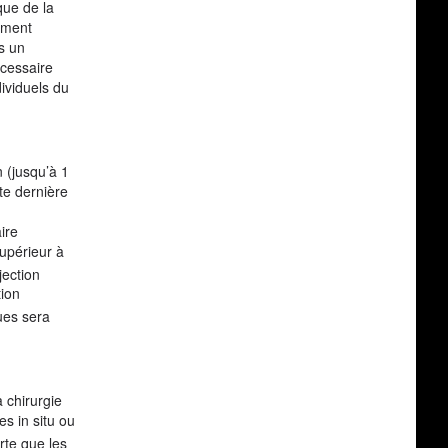
que de la
ement
is un
écessaire
dividuels du
n (jusqu’à 1
te dernière
ire
supérieur à
jection
tion
ues sera
a chirurgie
s in situ ou
rte que les