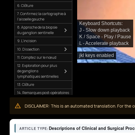
6. Clôture
7. Confirmez la cartographie à
l’aisselle gauche
Keyboard Shortcuts:
8. Approche de la biopsie
J - Slow down playback
du ganglion sentinelle
K / Space - Play / Pause
9. L’incision
L - Accelerate playback
10. Dissection
jkl keys enabled
11. Comptez sur le nœud
12. Exploration pour plus
de ganglions
lymphatiques sentinelles
13. Clôture
14. Remarques post-opératoires
DISCLAIMER: This is an automated translation. For the or
Descriptions of Clinical and Surgical Pro
ARTICLE TYPE: