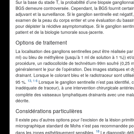
Sur la base du stade T, la probabilité d’une biopsie ganglionna
BGS demeure controversée. Cependant, la BGS fournit certaine
adjuvant et la surveillance. Si le ganglion sentinelle est néga
examen de la peau du corps entier et une évaluation du bassi
pour dépister la récidive asymptomatique. Si le ganglion sentinel
patient et de la biologie tumorale sous-jacente.
Options de traitement
La localisation des ganglions sentinelles peut être réalisée par 
ml) ou bleu de méthylène (jusqu’à 1 ml de solution à 1 %)) et
procédure, un radiocolloïde de technétium-99m soufré (0,25 mCi
généralement le jour de l’opération. Des images statiques et 
drainant. Lorsque le colorant bleu et le radiotraceur sont utilisé
13
,
1 6
95 %.
Lorsque le ganglion sentinelle n’est pas identifié,
inadéquate de traceur), à une intervention chirurgicale antérie
complète des vaisseaux lymphatiques drainants avec une mal
décrite.
Considérations particulières
Il existe peu d’autres options pour l’excision de la lésion primi
micrographique standard de Mohs n’est pas recommandée pour 
18
dans les zones esthétiquement sensibles.
Le diagnostic défi