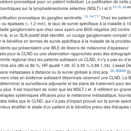
océdure pronostique pour un patient individuel. La justification de cette 
13-
15
,
24
an
centriques sur la lymphadénectomie sélective (MSLT)-I et II.
13
,
141717
ification pronostique du ganglion sentinelle.
Chez les patient
ou épaisses (> 1,2 mm), le taux de survie spécifique à la maladie à 10
 maladie ganglionnaire que chez ceux ayant une BGS négative (62 contre
là, si un SLN positif était identifié, un curage ganglionnaire complet 
er le bénéfice en termes de survie spécifique à la maladie de la procé
tients qui présentaient une WLE de lésions de mélanome d’épaisseur
misés pour le CLND ou une observation rapprochée avec des échograph
ontrôle régional chez les patients subissant un CLND, il n’y a pas eu d’a
 trois ans (86 vs 86 %, HR ajusté 1,08, IC à 95 % 0,88-1,34). L’essai
25
,
263030
 sans métastases à distance ou la survie globale à cinq ans.
E
quement mise en évidence subissent désormais rarement une CLND. La 
déterminer la surveillance adjuvante et les plans de traitement pour les
us. Il est important de noter que les MSLT-I et -II reflètent en grand
hérapies systémiques efficaces pour le mélanome métastatique, fourni
bides telles que le CLND, qui n’a pas d’impact prouvé sur la survie spéci
mieux stratifier le stade d’un patient et le bénéfice prévu des thérapie