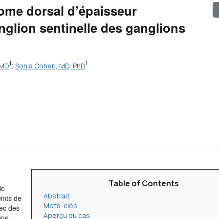
nome dorsal d’épaisseur
nglion sentinelle des ganglions
1
1
 MD
;
Sonia Cohen, MD, PhD
Table of Contents
le
Abstrait
eints de
Mots-clés
vec des
Aperçu du cas
une