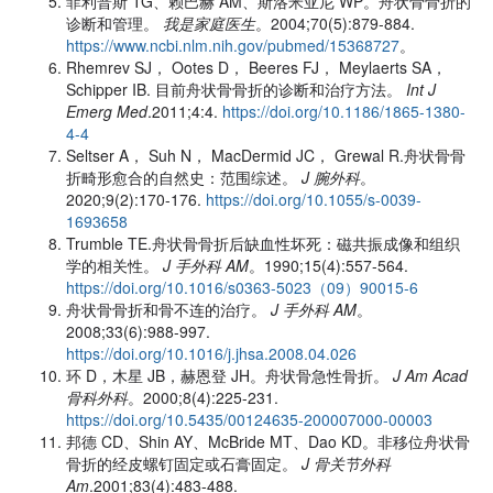
菲利普斯 TG、赖巴赫 AM、斯洛米亚尼 WP。舟状骨骨折的
诊断和管理。
我是家庭医生
。2004;70(5):879-884.
https://www.ncbi.nlm.nih.gov/pubmed/15368727
。
Rhemrev SJ， Ootes D， Beeres FJ， Meylaerts SA，
Schipper IB. 目前舟状骨骨折的诊断和治疗方法。
Int J
Emerg Med
.2011;4:4.
https://doi.org/10.1186/1865-1380-
4-4
Seltser A， Suh N， MacDermid JC， Grewal R.舟状骨骨
折畸形愈合的自然史：范围综述。
J 腕外科
。
2020;9(2):170-176.
https://doi.org/10.1055/s-0039-
1693658
Trumble TE.舟状骨骨折后缺血性坏死：磁共振成像和组织
学的相关性。
J 手外科 AM
。1990;15(4):557-564.
https://doi.org/10.1016/s0363-5023（09）90015-6
舟状骨骨折和骨不连的治疗。
J 手外科 AM
。
2008;33(6):988-997.
https://doi.org/10.1016/j.jhsa.2008.04.026
环 D，木星 JB，赫恩登 JH。舟状骨急性骨折。
J Am Acad
骨科外科
。2000;8(4):225-231.
https://doi.org/10.5435/00124635-200007000-00003
邦德 CD、Shin AY、McBride MT、Dao KD。非移位舟状骨
骨折的经皮螺钉固定或石膏固定。
J 骨关节外科
Am
.2001;83(4):483-488.