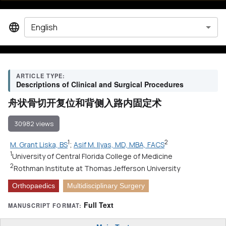
English
ARTICLE TYPE:
Descriptions of Clinical and Surgical Procedures
舟状骨切开复位和背侧入路内固定术
30982 views
1
2
M. Grant Liska, BS
;
Asif M. Ilyas, MD, MBA, FACS
1
University of Central Florida College of Medicine
2
Rothman Institute at Thomas Jefferson University
Orthopaedics
Multidisciplinary Surgery
Full Text
MANUSCRIPT FORMAT: