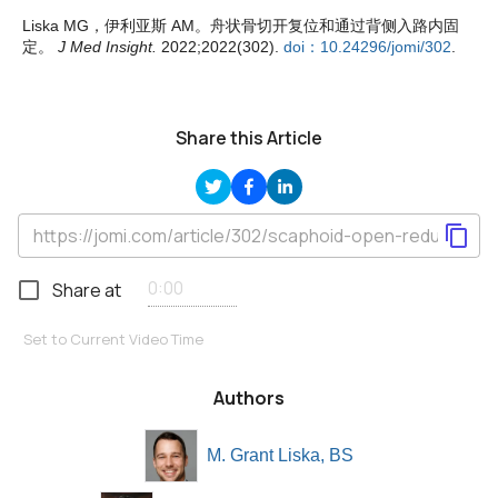
Liska MG，伊利亚斯 AM。舟状骨切开复位和通过背侧入路内固
定。
J Med Insight.
2022;2022(302).
doi：10.24296/jomi/302
.
Share this Article
Share at
Set to Current Video Time
Authors
M. Grant Liska, BS