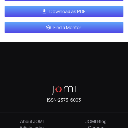
Download as PDF
Find a Mentor
ISSN:
2373-6003
About JOMI
JOMI Blog
Article Index
Careers