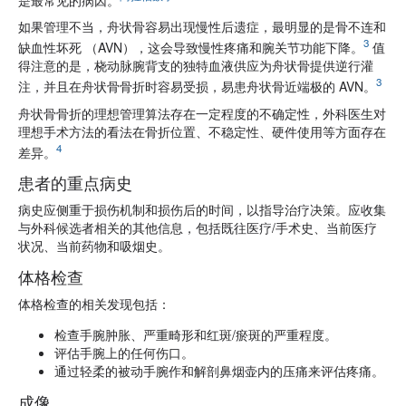
如果管理不当，舟状骨容易出现慢性后遗症，最明显的是骨不连和
3
缺血性坏死 （AVN），这会导致慢性疼痛和腕关节功能下降。
值
得注意的是，桡动脉腕背支的独特血液供应为舟状骨提供逆行灌
3
注，并且在舟状骨骨折时容易受损，易患舟状骨近端极的 AVN。
舟状骨骨折的理想管理算法存在一定程度的不确定性，外科医生对
理想手术方法的看法在骨折位置、不稳定性、硬件使用等方面存在
4
差异。
患者的重点病史
病史应侧重于损伤机制和损伤后的时间，以指导治疗决策。应收集
与外科候选者相关的其他信息，包括既往医疗/手术史、当前医疗
状况、当前药物和吸烟史。
体格检查
体格检查的相关发现包括：
检查手腕肿胀、严重畸形和红斑/瘀斑的严重程度。
评估手腕上的任何伤口。
通过轻柔的被动手腕作和解剖鼻烟壶内的压痛来评估疼痛。
成像