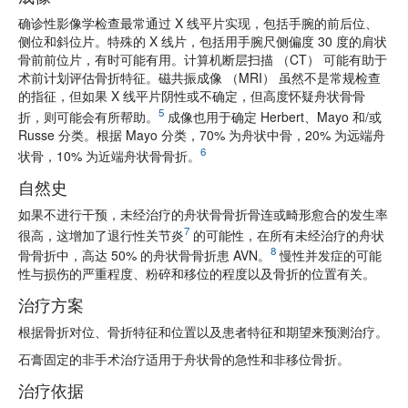
确诊性影像学检查最常通过 X 线平片实现，包括手腕的前后位、
侧位和斜位片。特殊的 X 线片，包括用手腕尺侧偏度 30 度的肩状
骨前前位片，有时可能有用。计算机断层扫描 （CT） 可能有助于
术前计划评估骨折特征。磁共振成像 （MRI） 虽然不是常规检查
的指征，但如果 X 线平片阴性或不确定，但高度怀疑舟状骨骨
5
折，则可能会有所帮助。
成像也用于确定 Herbert、Mayo 和/或
Russe 分类。根据 Mayo 分类，70% 为舟状中骨，20% 为远端舟
6
状骨，10% 为近端舟状骨骨折。
自然史
如果不进行干预，未经治疗的舟状骨骨折骨连或畸形愈合的发生率
7
很高，这增加了退行性关节炎
的可能性，在所有未经治疗的舟状
8
骨骨折中，高达 50% 的舟状骨骨折患 AVN。
慢性并发症的可能
性与损伤的严重程度、粉碎和移位的程度以及骨折的位置有关。
治疗方案
根据骨折对位、骨折特征和位置以及患者特征和期望来预测治疗。
石膏固定的非手术治疗适用于舟状骨的急性和非移位骨折。
治疗依据