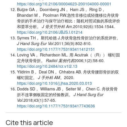
https://doi.org/10.2106/00004623-200104000-00001
Buijze GA， Doornberg JN， Ham JS， Ring D，
Bhandari M， Poolman RW.急性非移位或轻微移位舟状骨
骨折的手术治疗与保守治疗相比：随机对照试验的系统评价
和荟萃分析。
J 骨关节外科 Am
.2010;92(6):1534-1544.
https://doi.org/10.2106/JBJS.I.01214
Symes TH， 斯托哈德 J.舟状骨急性骨折治疗的系统评价。
J Hand Surg Eur Vol
.2011;36(9):802-810.
https://doi.org/10.1177/1753193411412151
Loving VA， Richardson ML. 用 Acutrak（（R）） 螺钉固
定舟状骨骨折。
Radiol 案例代表
2006;1(2):58-60.
https://doi.org/10.2484/rcr.v1i2.13
Yildirim B， Deal DN， Chhabra AB. 舟状骨腰部骨折的双
螺钉固定。
J 手外科 AM
。2020.
https://doi.org/10.1016/j.jhsa.2020.03.013
Dodds SD， Williams JB， Seiter M， Chen C. 舟状骨骨
折不连掌侧板固定的经验教训。
J Hand Surg Eur
Vol
.2018;43(1):57-65.
https://doi.org/10.1177/1753193417743636
Cite this article