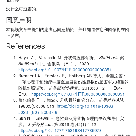
没什么可透露的。
同意声明
本视频文章中提到的患者已同意拍摄，并且知道信息和图像将在网
上发布。
References
Hayat Z， Varacallo M. 舟状骨腕部骨折。
StatPearls 的
StatPearls
中。金银岛 （FL）。2020.
https://doi.org/10.1097/HTR.0000000000000351
Brenner LA、Forster JE、Hoffberg AS 等人。希望之窗：
一项心理干预治疗中度至重度创伤性脑损伤退伍军人绝望的
随机对照试验。
J 头部创伤康复
。2018;33（2）：E64-
E73。
https://doi.org/10.1097/HTR.0000000000000351
盖尔伯曼 RH，梅农 J.舟状骨的血管分布。
J 手外科 AM
。
1980;5(5):508-513.
https://doi.org/10.1016/s0363-
5023（80）80087-6
Suh N， Grewal R. 急性舟状骨骨折管理的争议和最佳实
践。
J 手外科 Eur.
第 2018 卷;43(1):4-12.
https://doi.org/10.1177/1753193417735973