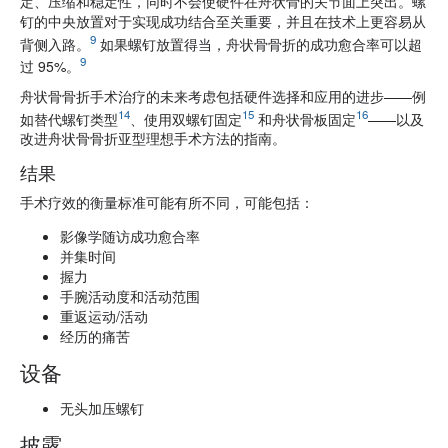
定、压缩和稳定性，同时不会使硬件在舟状骨的关节面上突出。螺
钉的中央放置对于实现成功结合至关重要，并且在技术上更容易从
9
背侧入路。
如果螺钉放置得当，舟状骨骨折的成功愈合率可以超
9
过 95%。
舟状骨骨折手术治疗的未来考虑包括硬件选择和应用的进步——例
14
15
16
如替代螺钉类型
、使用双螺钉固定
和舟状骨板固定
——以及
改进舟状骨骨折亚型理想手术方法的指南。
结果
手术疗效的衡量标准可能有所不同，可能包括：
影像学随访成功愈合率
并集时间
握力
手腕活动度和活动范围
重返运动/活动
经历的痛苦
设备
无头加压螺钉
披露