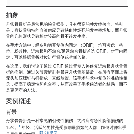
抽象
舟状骨骨折是最常见的腕骨损伤，具有很高的并发症倾向。特别
是，舟状骨独特的血液供应导致缺血性坏死的发生率增加，而舟状
骨的几何形状导致相对较高的骨不连发生率。
在手术方法中，经皮和切开复位内固定 （ORIF） 均可考虑，移
位、粉碎性、近端极和不愈合/延迟愈合骨折首选 ORIF。对于内固
定，可以根据骨折对位进行背侧或掌侧入路。
在这里，我们讨论了通过 ORIF 通过背侧入路修复近端极舟状骨骨
折的病例。通过关节囊解剖并暴露舟状骨基部后，在所有平面上将
无头加压螺钉与拇指成一直线放置。该手术与术中复位的准确性相
关，提高了稳定性和愈合率，从而改善了手术候选者的结局，而不
是更保守的方法。
案例概述
背景
舟状骨骨折是一种常见的创伤性损伤，约占所有急性腕部损伤的
1
15%。
年轻、活跃的男性是受影响最频繁的人群，跌倒时伸出手
阿拉伯数字
是最常见的病因。