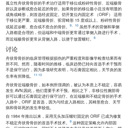
孤立性舟状骨骨折的手术治疗适用于移位或粉碎性骨折、近端极骨
折以及诊断或愈合延迟的骨折。如果骨折的移位最小且没有明显的
成角或畸形，则首选经皮固定。切开复位内固定术 （ORIF） 适用
于移位更严重、近端极骨折、驼背畸形 15 度或以上、粉碎性骨折
9
、
10
或延迟诊断、愈合或不愈合的骨折。
虽然手术的背侧和掌侧
入路都是合理的，但远端和中端骨折更常通过掌侧入路进行手术，
6
而近端极骨折更常从背侧入路，以便于放置螺钉。
讨论
舟状骨骨折的临床管理根据损伤的严重程度和影像学检查结果而有
所不同。然而，随着时间的推移，临床趋势已转向首选手术干预而
不是保守治疗，因为多项研究表明，与石膏固定相比，关节炎的发
11-13
生率有所降低。
舟状骨近端极骨折，如本例所强调的，被认为本质上不稳定，容易
发生 AVN;因此，他们需要手术干预。相比之下，非移位性腕部骨
折可以通过石膏固定进行保守治疗。在近端极和不稳定骨折的手术
入路中，ORIF 是首选，因为与经皮入路相比，其畸形愈合、关节
病和骨坏死的发生率较低。
自 1984 年推出以来，采用无头加压螺钉固定的 ORIF 已成为修复
9
不稳定舟状骨骨折的首选手术技术。
这种固定策略允许内部固