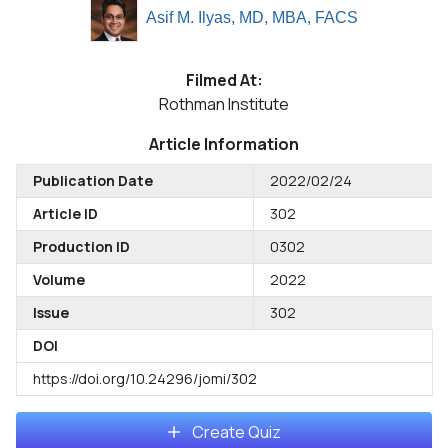
Asif M. Ilyas, MD, MBA, FACS
Filmed At:
Rothman Institute
Article Information
Publication Date
2022/02/24
Article ID
302
Production ID
0302
Volume
2022
Issue
302
DOI
https://doi.org/10.24296/jomi/302
Create Quiz