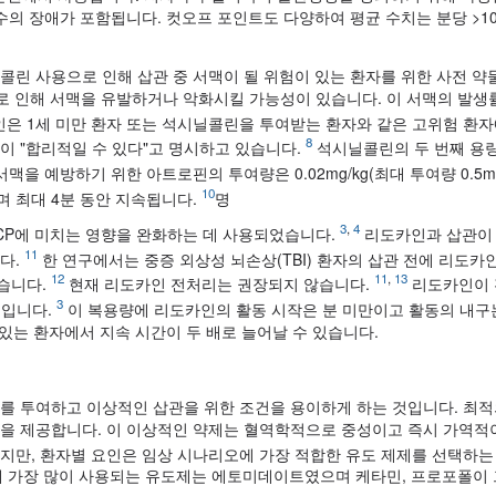
의 장애가 포함됩니다. 컷오프 포인트도 다양하여 평균 수치는 분당 >103
콜린 사용으로 인해 삽관 중 서맥이 될 위험이 있는 환자를 위한 사전 약
 작용으로 인해 서맥을 유발하거나 악화시킬 가능성이 있습니다. 이 서맥의 발
라인은 1세 미만 환자 또는 석시닐콜린을 투여받는 환자와 같은 고위험 환
8
이 "합리적일 수 있다"고 명시하고 있습니다.
석시닐콜린의 두 번째 용
을 예방하기 위한 아트로핀의 투여량은 0.02mg/kg(최대 투여량 0.5m
10
 최대 4분 동안 지속됩니다.
명
3
,
4
ICP에 미치는 영향을 완화하는 데 사용되었습니다.
리도카인과 삽관이 I
11
다.
한 연구에서는 중증 외상성 뇌손상(TBI) 환자의 삽관 전에 리도카
12
11
,
13
습니다.
현재 리도카인 전처리는 권장되지 않습니다.
리도카인이 
3
g입니다.
이 복용량에 리도카인의 활동 시작은 분 미만이고 활동의 내구는 
있는 환자에서 지속 시간이 두 배로 늘어날 수 있습니다.
를 투여하고 이상적인 삽관을 위한 조건을 용이하게 하는 것입니다. 최
통을 제공합니다. 이 이상적인 약제는 혈역학적으로 중성이고 즉시 가역적
지만, 환자별 요인은 임상 시나리오에 가장 적합한 유도 제제를 선택하는
SI에 가장 많이 사용되는 유도제는 에토미데이트였으며 케타민, 프로포폴이 