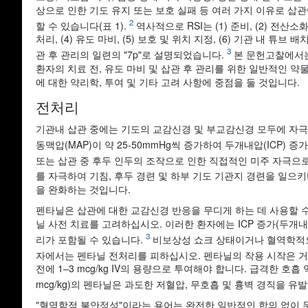
상으로 인한 기도 유지 또는 보호 실패 등 여러 가지 이유로 삽관
2
할 수 있습니다(표 1).
역사적으로 RSI는 (1) 준비, (2) 전산소화,
처리, (4) 유도 마비, (5) 보호 및 위치 지정, (6) 기관 내 튜브 배치,
3
관 후 관리의 일련의 "7p"로 설명되었습니다.
본 문헌고찰에서
환자의 치료 전, 유도 마비 및 삽관 후 관리를 위한 일반적인 약
에 대한 약리학, 투여 및 기타 고려 사항에 중점을 둘 것입니다.
전처리
기관내 삽관 중에는 기도의 교감신경 및 부교감신경 모두에 자극
동맥압(MAP)이 약 25-50mmHg씩 증가하여 두개내압(ICP) 
또는 삽관 중 후두 인두의 조작으로 인한 직접적인 미주 자극으
를 자극하여 기침, 후두 경련 및 하부 기도 기관지 경련을 일으키
을 완화하는 것입니다.
펜타닐은 삽관에 대한 교감신경 반응을 무디게 하는 데 사용할 수 
닐 사전 치료를 고려하십시오. 이러한 환자에는 ICP 증가(두개
3
리가 포함될 수 있습니다.
비보상성 쇼크 상태이거나 혈역학적으
자에서는 펜타닐 전처리를 피하십시오. 펜타닐의 작용 시작은 거의
전에 1–3 mcg/kg IV의 용량으로 투여해야 합니다. 급격한 호흡
mcg/kg)의 펜타닐은 과도한 저혈압, 무호흡 및 흉벽 경직을 
"혈역학적 불안정성"이라는 용어는 완전한 일반적인 합의 없이 