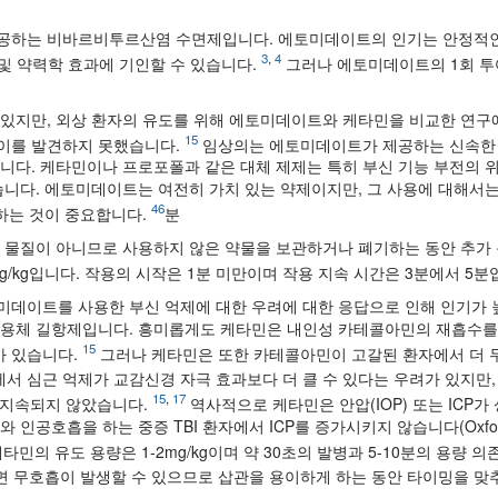
 제공하는 비바르비투르산염 수면제입니다. 에토미데이트의 인기는 안정적
3
,
4
 및 약력학 효과에 기인할 수 있습니다.
그러나 에토미데이트의 1회 투
 있지만, 외상 환자의 유도를 위해 에토미데이트와 케타민을 비교한 연구
15
 차이를 발견하지 못했습니다.
임상의는 에토미데이트가 제공하는 신속한 
니다. 케타민이나 프로포폴과 같은 대체 제제는 특히 부신 기능 부전의 
있습니다. 에토미데이트는 여전히 가치 있는 약제이지만, 그 사용에 대해서는
46
취하는 것이 중요합니다.
분
 물질이 아니므로 사용하지 않은 약물을 보관하거나 폐기하는 동안 추가
g/kg입니다. 작용의 시작은 1분 미만이며 작용 지속 시간은 3분에서 5분
미데이트를 사용한 부신 억제에 대한 우려에 대한 응답으로 인해 인기가
A 수용체 길항제입니다. 흥미롭게도 케타민은 내인성 카테콜아민의 재흡수
15
가 있습니다.
그러나 케타민은 또한 카테콜아민이 고갈된 환자에서 더 
서 심근 억제가 교감신경 자극 효과보다 더 클 수 있다는 우려가 있지만,
15
,
17
은 지속되지 않았습니다.
역사적으로 케타민은 안압(IOP) 또는 ICP가
호흡을 하는 중증 TBI 환자에서 ICP를 증가시키지 않습니다(Oxford le
타민의 유도 용량은 1-2mg/kg이며 약 30초의 발병과 5-10분의 용량 의
면 무호흡이 발생할 수 있으므로 삽관을 용이하게 하는 동안 타이밍을 맞