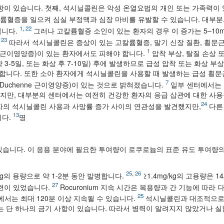
항이 있습니다. 첫째, 석시닐콜린은 악성 온열요법의 개인 또는 가족력이
륨혈증을 일으켜 심실 부정맥과 심장 마비를 유발할 수 있습니다. 대부
1
,
22
킵니다.
그러나 고칼륨혈증 소인이 있는 환자의 경우 이 증가는 5–10mE
,
23
따라서 석시닐콜린은 증상이 있는 고칼륨혈증, 말기 신장 질환, 횡문근
1
 근이영양증)이 있는 환자에서도 피해야 합니다.
압착 부상, 탈질 손상 
5일, 또는 화상 후 7-10일) 후에 발생하므로 급성 압착 또는 화상 부상의
합니다. 또한 소아 환자에게 석시닐콜린을 사용할 때 발생하는 급성 횡
7
Duchenne 근이영양증)이 있는 것으로 밝혀졌습니다.
일부 센터에서는 
지만, 대부분의 센터에서는 여전히 건강한 환자의 응급 삽관에 대한 사
24
 환자의 석시닐콜린 사용과 사망률 증가 사이의 연관성을 발견했지만,
다른
13
니다.
명
습니다. 이 응용 분야에 필요한 투여량이 로쿠로늄의 표준 유도 투여량의
25
,
26
의 용량으로 약 1-2분 동안 발병합니다.
≥1.4mg/kg의 고용량은 1
27
관련이 있었습니다.
Rocuronium 지속 시간은 복용량과 간 기능에 따라 
25
에서는 최대 120분 이상 지속될 수 있습니다.
석시닐콜린과 대조적으로
는 단 하나의 금기 사항이 있습니다. 따라서 병력이 알려지지 않았거나 실