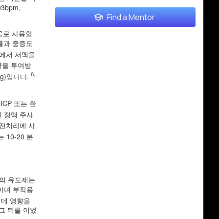
bpm,
Find a Mentor
물로 사용할
생률과 중증도
자에서 서맥을
량을 투여받
8
,
g)입니다.
CP 또는 환
인 정맥 주사
전처리에 사
10-20 분
적의 유도제는
이며 부작용
 데 영향을
그 뒤를 이었