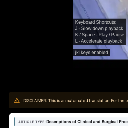
Keyboard Shortcuts:
J - Slow down playback
K / Space - Play / Pause
L - Accelerate playback
jkl keys enabled
DISCLAIMER: This is an automated translation. For the or
Descriptions of Clinical and Surgical Pro
ARTICLE TYPE: