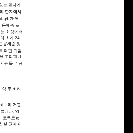
 있는 환자에
분의 환자에서
q/L가 될
 융해증 또
또는 화상에서
 초기 24-
문근융해증 및
이러한 위험
용을 고려합니
 사람들은 금
 약 두 배라
4세 ≥의 저혈
다릅니다. 일
, 로쿠로늄
험실 값이 아