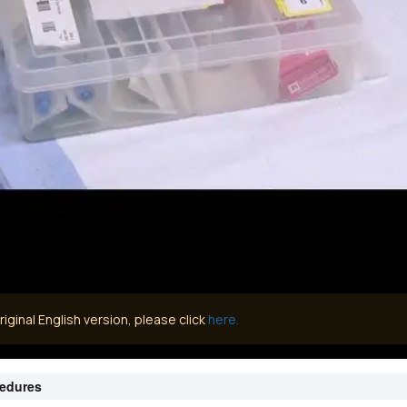
iginal English version, please click
here.
cedures