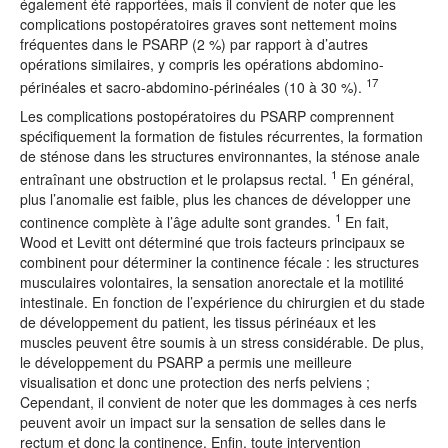
également été rapportées, mais il convient de noter que les
complications postopératoires graves sont nettement moins
fréquentes dans le PSARP (2 %) par rapport à d’autres
opérations similaires, y compris les opérations abdomino-
17
périnéales et sacro-abdomino-périnéales (10 à 30 %).
Les complications postopératoires du PSARP comprennent
spécifiquement la formation de fistules récurrentes, la formation
de sténose dans les structures environnantes, la sténose anale
1
entraînant une obstruction et le prolapsus rectal.
En général,
plus l’anomalie est faible, plus les chances de développer une
1
continence complète à l’âge adulte sont grandes.
En fait,
Wood et Levitt ont déterminé que trois facteurs principaux se
combinent pour déterminer la continence fécale : les structures
musculaires volontaires, la sensation anorectale et la motilité
intestinale. En fonction de l’expérience du chirurgien et du stade
de développement du patient, les tissus périnéaux et les
muscles peuvent être soumis à un stress considérable. De plus,
le développement du PSARP a permis une meilleure
visualisation et donc une protection des nerfs pelviens ;
Cependant, il convient de noter que les dommages à ces nerfs
peuvent avoir un impact sur la sensation de selles dans le
rectum et donc la continence. Enfin, toute intervention