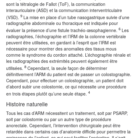
sont la tétralogie de Fallot (ToF), la communication
interauriculaire (ASD) et la communication interventriculaire
9
(VSD).
La mise en place d’un tube nasogastrique suivie d’une
radiographie abdominale ou thoracique est indiquée pour
6
évaluer la présence d’une fistule trachéo-œsophagienne.
Les
radiographies, l’échographie et l’IRM de la colonne vertébrale
peuvent être utilisées, en gardant à l’esprit que l’IRM est
nécessaire pour montrer des anomalies des tissus mous
comme le syndrome du cordon attaché. L’échographie rénale et
les radiographies des extrémités peuvent également être
8
utilisées.
Cependant, la seule façon de déterminer
définitivement l’ARM du patient est de passer un colostographie.
Cependant, pour effectuer un colostographie, un patient doit
d’abord subir une colostomie, ce qui nécessite une procédure
4
en trois étapes plutôt qu’une seule étape.
Histoire naturelle
Tous les cas d’ARM nécessitent un traitement, soit par PSARP,
soit par colostomie ou par un autre type de procédure
anorectale. Cependant, l’intervention chirurgicale peut être
retardée dans certains cas d’anatomie difficile pour permettre la
croissance de l’enfant, ce qui peut faciliter l’opération. Il s’agit