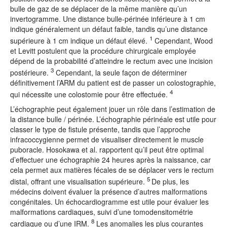
bulle de gaz de se déplacer de la même manière qu’un
invertogramme. Une distance bulle-périnée inférieure à 1 cm
indique généralement un défaut faible, tandis qu’une distance
1
supérieure à 1 cm indique un défaut élevé.
Cependant, Wood
et Levitt postulent que la procédure chirurgicale employée
dépend de la probabilité d’atteindre le rectum avec une incision
3
postérieure.
Cependant, la seule façon de déterminer
définitivement l’ARM du patient est de passer un colostographie,
4
qui nécessite une colostomie pour être effectuée.
L’échographie peut également jouer un rôle dans l’estimation de
la distance bulle / périnée. L’échographie périnéale est utile pour
classer le type de fistule présente, tandis que l’approche
infracoccygienne permet de visualiser directement le muscle
puboracle. Hosokawa et al. rapportent qu’il peut être optimal
d’effectuer une échographie 24 heures après la naissance, car
cela permet aux matières fécales de se déplacer vers le rectum
5
distal, offrant une visualisation supérieure.
De plus, les
médecins doivent évaluer la présence d’autres malformations
congénitales. Un échocardiogramme est utile pour évaluer les
malformations cardiaques, suivi d’une tomodensitométrie
8
cardiaque ou d’une IRM.
Les anomalies les plus courantes