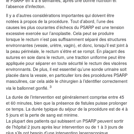
le PSARP en 4 à 8 semaines, après une bonne nutrition et
l’absence d’infection.
Il y a d’autres considérations importantes qui doivent être
notées à propos de la procédure. Tout d’abord, l’une des
causes les plus courantes d’échecs du PSARP est une tension
excessive exercée sur l’anoplastie. Cela peut se produire
lorsque le rectum n’est pas suffisamment séparé des structures
environnantes (vessie, urètre, vagin), et donc, lorsqu’il est joint à
la peau périnéale, le rectum s’étire et se rompt. En plaçant des
sutures en soie dans le rectum, une traction uniforme peut être
appliquée pour séparer en toute sécurité le rectum des viscères
environnants. De plus, il est essentiel qu’une sonde urinaire soit
placée dans la vessie, en particulier lors des procédures PSARP
masculines, car cela aide le chirurgien à l’identifier correctement
3
via le ballonnet gonflé.
La durée de l’intervention est généralement comprise entre 45
et 60 minutes, bien que la présence de fistules puisse prolonger
ce temps. La durée typique du séjour de la procédure est de 4 à
5 jours et la perte de sang est minime.
La plupart des patients qui subissent un PSARP peuvent sortir
de l’hôpital 2 jours après leur intervention ou de 1 à 3 jours de
plus s’ils ont besoin d’une intervention laparoscopique