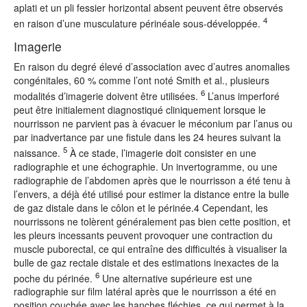
aplati et un pli fessier horizontal absent peuvent être observés
4
en raison d’une musculature périnéale sous-développée.
Imagerie
En raison du degré élevé d’association avec d’autres anomalies
congénitales, 60 % comme l’ont noté Smith et al., plusieurs
6
modalités d’imagerie doivent être utilisées.
L’anus imperforé
peut être initialement diagnostiqué cliniquement lorsque le
nourrisson ne parvient pas à évacuer le méconium par l’anus ou
par inadvertance par une fistule dans les 24 heures suivant la
5
naissance.
À ce stade, l’imagerie doit consister en une
radiographie et une échographie. Un invertogramme, ou une
radiographie de l’abdomen après que le nourrisson a été tenu à
l’envers, a déjà été utilisé pour estimer la distance entre la bulle
de gaz distale dans le côlon et le périnée.4 Cependant, les
nourrissons ne tolèrent généralement pas bien cette position, et
les pleurs incessants peuvent provoquer une contraction du
muscle puborectal, ce qui entraîne des difficultés à visualiser la
bulle de gaz rectale distale et des estimations inexactes de la
6
poche du périnée.
Une alternative supérieure est une
radiographie sur film latéral après que le nourrisson a été en
position couchée avec les hanches fléchies, ce qui permet à la