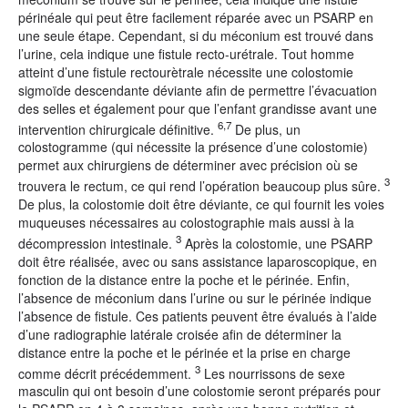
périnéale qui peut être facilement réparée avec un PSARP en
une seule étape. Cependant, si du méconium est trouvé dans
l’urine, cela indique une fistule recto-urétrale. Tout homme
atteint d’une fistule rectourètrale nécessite une colostomie
sigmoïde descendante déviante afin de permettre l’évacuation
des selles et également pour que l’enfant grandisse avant une
6,7
intervention chirurgicale définitive.
De plus, un
colostogramme (qui nécessite la présence d’une colostomie)
permet aux chirurgiens de déterminer avec précision où se
3
trouvera le rectum, ce qui rend l’opération beaucoup plus sûre.
De plus, la colostomie doit être déviante, ce qui fournit les voies
muqueuses nécessaires au colostographie mais aussi à la
3
décompression intestinale.
Après la colostomie, une PSARP
doit être réalisée, avec ou sans assistance laparoscopique, en
fonction de la distance entre la poche et le périnée. Enfin,
l’absence de méconium dans l’urine ou sur le périnée indique
l’absence de fistule. Ces patients peuvent être évalués à l’aide
d’une radiographie latérale croisée afin de déterminer la
distance entre la poche et le périnée et la prise en charge
3
comme décrit précédemment.
Les nourrissons de sexe
masculin qui ont besoin d’une colostomie seront préparés pour