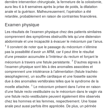
dernière intervention chirurgicale, la fermeture de la colostomie,
aura lieu 6 à 8 semaines après la prise de poids, la dilatation
anale et la guérison. Malheureusement, l’opération a été
retardée, probablement en raison de contraintes financières.
Examen physique
Les résultats de l’examen physique chez des patients similaires
comprennent des symptômes obstructifs tels qu’une distension
abdominale et une incapacité à évacuer le méconium par l’anus.
1
Il convient de noter que le passage du méconium n’élimine
pas la possibilité d’avoir un ARM, car il peut être le résultat
d’une pression accumulée à l’intérieur du rectum et forçant le
7
méconium à travers une fistule persistante.
D’autres signes à
l’examen physique sont liés à des anomalies associées et
comprennent une intolérance à l’alimentation (fistule trachéo-
œsophagienne), un souffle cardiaque et une fossette sacrée
due à des anomalies vertébrales telles que le syndrome de la
1
moelle attachée.
Le méconium présent dans l’urine en raison
d’une fistule recto-vestibulaire ou le méconium dans le vagin via
une fistule recto-vestibulaire peuvent également être observés
chez les hommes et les femmes, respectivement. Une fosse
anale peut aussi parfois être appréciée. De plus, un périnée