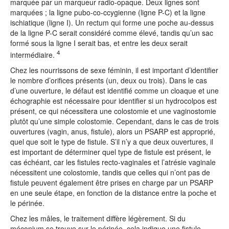
marquée par un marqueur radio-opaque. Deux lignes sont
marquées ; la ligne pubo-co-ccygienne (ligne P-C) et la ligne
ischiatique (ligne I). Un rectum qui forme une poche au-dessus
de la ligne P-C serait considéré comme élevé, tandis qu’un sac
formé sous la ligne I serait bas, et entre les deux serait
4
intermédiaire.
Chez les nourrissons de sexe féminin, il est important d’identifier
le nombre d’orifices présents (un, deux ou trois). Dans le cas
d’une ouverture, le défaut est identifié comme un cloaque et une
échographie est nécessaire pour identifier si un hydrocolpos est
présent, ce qui nécessitera une colostomie et une vaginostomie
plutôt qu’une simple colostomie. Cependant, dans le cas de trois
ouvertures (vagin, anus, fistule), alors un PSARP est approprié,
quel que soit le type de fistule. S’il n’y a que deux ouvertures, il
est important de déterminer quel type de fistule est présent, le
cas échéant, car les fistules recto-vaginales et l’atrésie vaginale
nécessitent une colostomie, tandis que celles qui n’ont pas de
fistule peuvent également être prises en charge par un PSARP
en une seule étape, en fonction de la distance entre la poche et
le périnée.
Chez les mâles, le traitement diffère légèrement. Si du
méconium se trouve sur le périnée, cela indique une fistule