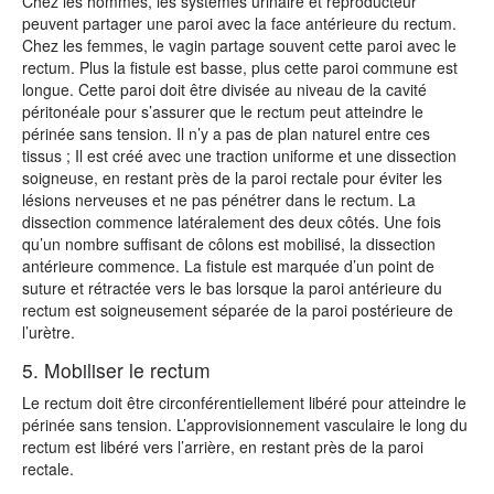
Chez les hommes, les systèmes urinaire et reproducteur
peuvent partager une paroi avec la face antérieure du rectum.
Chez les femmes, le vagin partage souvent cette paroi avec le
rectum. Plus la fistule est basse, plus cette paroi commune est
longue. Cette paroi doit être divisée au niveau de la cavité
péritonéale pour s’assurer que le rectum peut atteindre le
périnée sans tension. Il n’y a pas de plan naturel entre ces
tissus ; Il est créé avec une traction uniforme et une dissection
soigneuse, en restant près de la paroi rectale pour éviter les
lésions nerveuses et ne pas pénétrer dans le rectum. La
dissection commence latéralement des deux côtés. Une fois
qu’un nombre suffisant de côlons est mobilisé, la dissection
antérieure commence. La fistule est marquée d’un point de
suture et rétractée vers le bas lorsque la paroi antérieure du
rectum est soigneusement séparée de la paroi postérieure de
l’urètre.
5. Mobiliser le rectum
Le rectum doit être circonférentiellement libéré pour atteindre le
périnée sans tension. L’approvisionnement vasculaire le long du
rectum est libéré vers l’arrière, en restant près de la paroi
rectale.