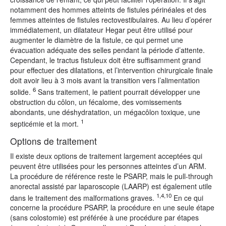
notamment des hommes atteints de fistules périnéales et des
femmes atteintes de fistules rectovestibulaires. Au lieu d’opérer
immédiatement, un dilatateur Hegar peut être utilisé pour
augmenter le diamètre de la fistule, ce qui permet une
évacuation adéquate des selles pendant la période d’attente.
Cependant, le tractus fistuleux doit être suffisamment grand
pour effectuer des dilatations, et l’intervention chirurgicale finale
doit avoir lieu à 3 mois avant la transition vers l’alimentation
6
solide.
Sans traitement, le patient pourrait développer une
obstruction du côlon, un fécalome, des vomissements
abondants, une déshydratation, un mégacôlon toxique, une
1
septicémie et la mort.
Options de traitement
Il existe deux options de traitement largement acceptées qui
peuvent être utilisées pour les personnes atteintes d’un ARM.
La procédure de référence reste le PSARP, mais le pull-through
anorectal assisté par laparoscopie (LAARP) est également utile
1,4,10
dans le traitement des malformations graves.
En ce qui
concerne la procédure PSARP, la procédure en une seule étape
(sans colostomie) est préférée à une procédure par étapes