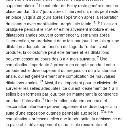
7
supplémentaire.
Le cathéter de Foley reste généralement en
place pendant 5 à 7 jours après l’intervention, mais peut rester
en place jusqu’à 28 jours après l’opération après la réparation
7,16
du cloaque avec mobilisation urogénitale totale.
L’incision
pratiquée pendant le PSARP est relativement indolore et les
dilatations anales peuvent commencer 2 semaines après
l’intervention, se produisant deux fois par jour. Une fois qu’une
dilatation adéquate en fonction de l’âge de l’enfant s’est
produite, la colostomie peut être fermée et les dilatations
7
peuvent cesser au cours des 3 à 4 mois suivants.
Une
complication importante à prendre en compte pendant cette
période est le développement du mégacôlon dû à la sténose
anale, qui est généralement une complication de mauvaises
17
dilatations anales.
Ainsi, il est important pour le clinicien de
surveiller les selles adéquates, ce qui est idéalement de 1 à 3
selles bien formées par jour, tout en maintenant la continence
7
pendant l’intervalle.
Une irritation cutanée périnéale et
l’excoriation ultérieure peuvent également se développer à la
D’autres
suite d’une exposition cutanée périnéale aux selles.
complications précoces telles que la péritonite, la déhiscence de
la plaie et le développement d’une fistule récurrente ont