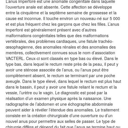
L’anus imperforé est une anomalie congénitale dans laquelle
l’ouverture anale est absente. Cette affection se développe
entre la cinquième et la septième semaine de grossesse et la
cause est inconnue. Il touche environ un nouveau-né sur 5 000
et est plus fréquent chez les garçons que chez les filles. L’anus
imperforé est généralement présent avec d’autres
malformations congénitales telles que des malformations
vertébrales, des problèmes cardiaques, une fistule trachéo-
œsophagienne, des anomalies rénales et des anomalies des
membres, collectivement connues sous le nom d’association
VACTERL. Ceux-ci sont classés en type bas ou élevé. Dans le
type bas, dans lequel le rectum reste près de la peau, il peut y
avoir une sténose associée de l’anus, ou l’anus peut être
complètement absent, le rectum se terminant par une poche
aveugle. Dans le type élevé, dans lequel le rectum est plus haut
dans le bassin, il peut y avoir une fistule reliant le rectum et la
vessie, l’urètre ou le vagin. Le diagnostic est posé par la
réalisation d’un examen physique après la naissance. Une
radiographie de l’abdomen et une échographie abdominale
peuvent aider à révéler l’étendue des anomalies. Le traitement
consiste en la création chirurgicale d’une ouverture ou d’un
nouvel anus pour permettre aux selles de passer. Le type de
chirurgie diffère et dépend du fait que l’anus se termine haut ou