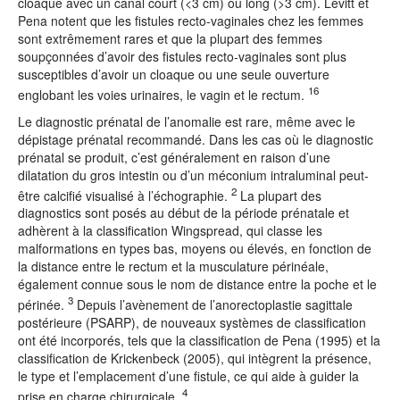
cloaque avec un canal court (<3 cm) ou long (>3 cm). Levitt et
Pena notent que les fistules recto-vaginales chez les femmes
sont extrêmement rares et que la plupart des femmes
soupçonnées d’avoir des fistules recto-vaginales sont plus
susceptibles d’avoir un cloaque ou une seule ouverture
16
englobant les voies urinaires, le vagin et le rectum.
Le diagnostic prénatal de l’anomalie est rare, même avec le
dépistage prénatal recommandé. Dans les cas où le diagnostic
prénatal se produit, c’est généralement en raison d’une
dilatation du gros intestin ou d’un méconium intraluminal peut-
2
être calcifié visualisé à l’échographie.
La plupart des
diagnostics sont posés au début de la période prénatale et
adhèrent à la classification Wingspread, qui classe les
malformations en types bas, moyens ou élevés, en fonction de
la distance entre le rectum et la musculature périnéale,
également connue sous le nom de distance entre la poche et le
3
périnée.
Depuis l’avènement de l’anorectoplastie sagittale
postérieure (PSARP), de nouveaux systèmes de classification
ont été incorporés, tels que la classification de Pena (1995) et la
classification de Krickenbeck (2005), qui intègrent la présence,
le type et l’emplacement d’une fistule, ce qui aide à guider la
4
prise en charge chirurgicale.