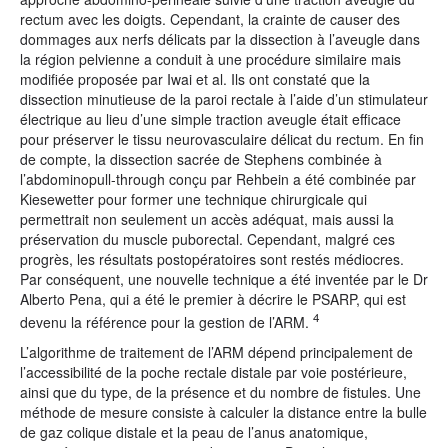
rectum avec les doigts. Cependant, la crainte de causer des
dommages aux nerfs délicats par la dissection à l’aveugle dans
la région pelvienne a conduit à une procédure similaire mais
modifiée proposée par Iwai et al. Ils ont constaté que la
dissection minutieuse de la paroi rectale à l’aide d’un stimulateur
électrique au lieu d’une simple traction aveugle était efficace
pour préserver le tissu neurovasculaire délicat du rectum. En fin
de compte, la dissection sacrée de Stephens combinée à
l’abdominopull-through conçu par Rehbein a été combinée par
Kiesewetter pour former une technique chirurgicale qui
permettrait non seulement un accès adéquat, mais aussi la
préservation du muscle puborectal. Cependant, malgré ces
progrès, les résultats postopératoires sont restés médiocres.
Par conséquent, une nouvelle technique a été inventée par le Dr
Alberto Pena, qui a été le premier à décrire le PSARP, qui est
4
devenu la référence pour la gestion de l’ARM.
L’algorithme de traitement de l’ARM dépend principalement de
l’accessibilité de la poche rectale distale par voie postérieure,
ainsi que du type, de la présence et du nombre de fistules. Une
méthode de mesure consiste à calculer la distance entre la bulle
de gaz colique distale et la peau de l’anus anatomique,