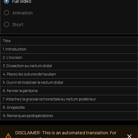
Full Video
Animation
Short
Titre
1. Introduction
2. L’incision
3. Dissection au rectum distal
4. Placez les sutures de hauban
5. Ouvrir et mobiliser le rectum distal
6. Fermer le péritoine
7. Attachez la graisse ischiorectale au rectum postérieur
8. Anoplastie
9. Remarques postopératoires
DISCLAIMER: This is an automated translation. For