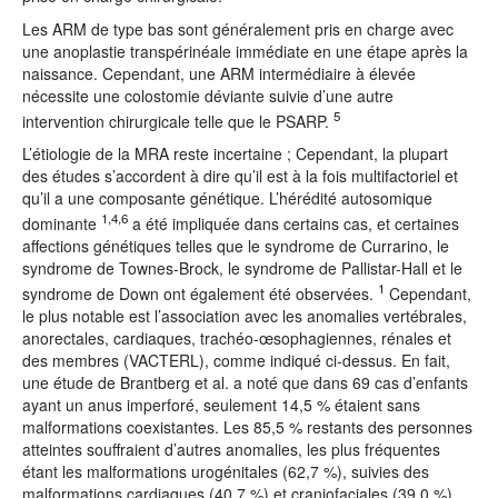
Les ARM de type bas sont généralement pris en charge avec
une anoplastie transpérinéale immédiate en une étape après la
naissance. Cependant, une ARM intermédiaire à élevée
nécessite une colostomie déviante suivie d’une autre
5
intervention chirurgicale telle que le PSARP.
L’étiologie de la MRA reste incertaine ; Cependant, la plupart
des études s’accordent à dire qu’il est à la fois multifactoriel et
qu’il a une composante génétique. L’hérédité autosomique
1,4,6
dominante
a été impliquée dans certains cas, et certaines
affections génétiques telles que le syndrome de Currarino, le
syndrome de Townes-Brock, le syndrome de Pallistar-Hall et le
1
syndrome de Down ont également été observées.
Cependant,
le plus notable est l’association avec les anomalies vertébrales,
anorectales, cardiaques, trachéo-œsophagiennes, rénales et
des membres (VACTERL), comme indiqué ci-dessus. En fait,
une étude de Brantberg et al. a noté que dans 69 cas d’enfants
ayant un anus imperforé, seulement 14,5 % étaient sans
malformations coexistantes. Les 85,5 % restants des personnes
atteintes souffraient d’autres anomalies, les plus fréquentes
étant les malformations urogénitales (62,7 %), suivies des
malformations cardiaques (40,7 %) et craniofaciales (39,0 %).