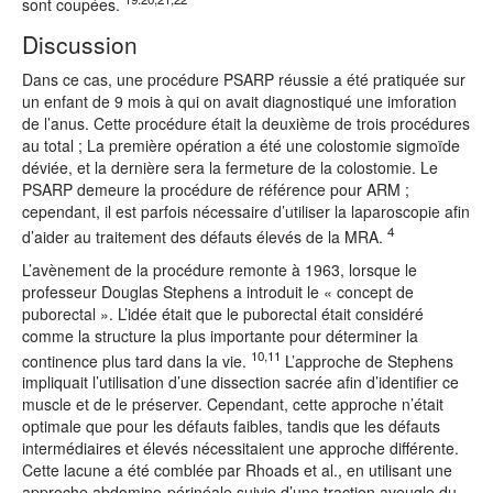
sont coupées.
Discussion
Dans ce cas, une procédure PSARP réussie a été pratiquée sur
un enfant de 9 mois à qui on avait diagnostiqué une imforation
de l’anus. Cette procédure était la deuxième de trois procédures
au total ; La première opération a été une colostomie sigmoïde
déviée, et la dernière sera la fermeture de la colostomie. Le
PSARP demeure la procédure de référence pour ARM ;
cependant, il est parfois nécessaire d’utiliser la laparoscopie afin
4
d’aider au traitement des défauts élevés de la MRA.
L’avènement de la procédure remonte à 1963, lorsque le
professeur Douglas Stephens a introduit le « concept de
puborectal ». L’idée était que le puborectal était considéré
comme la structure la plus importante pour déterminer la
10,11
continence plus tard dans la vie.
L’approche de Stephens
impliquait l’utilisation d’une dissection sacrée afin d’identifier ce
muscle et de le préserver. Cependant, cette approche n’était
optimale que pour les défauts faibles, tandis que les défauts
intermédiaires et élevés nécessitaient une approche différente.
Cette lacune a été comblée par Rhoads et al., en utilisant une
approche abdomino-périnéale suivie d’une traction aveugle du