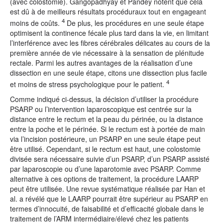
(avec colostomie). Gangopadhyay et Pandey notent que cela
est dû à de meilleurs résultats procéduraux tout en engageant
4
moins de coûts.
De plus, les procédures en une seule étape
optimisent la continence fécale plus tard dans la vie, en limitant
l’interférence avec les fibres cérébrales délicates au cours de la
première année de vie nécessaire à la sensation de plénitude
rectale. Parmi les autres avantages de la réalisation d’une
dissection en une seule étape, citons une dissection plus facile
4
et moins de stress psychologique pour le patient.
Comme indiqué ci-dessus, la décision d’utiliser la procédure
PSARP ou l’intervention laparoscopique est centrée sur la
distance entre le rectum et la peau du périnée, ou la distance
entre la poche et le périnée. Si le rectum est à portée de main
via l’incision postérieure, un PSARP en une seule étape peut
être utilisé. Cependant, si le rectum est haut, une colostomie
divisée sera nécessaire suivie d’un PSARP, d’un PSARP assisté
par laparoscopie ou d’une laparotomie avec PSARP. Comme
alternative à ces options de traitement, la procédure LAARP
peut être utilisée. Une revue systématique réalisée par Han et
al. a révélé que le LAARP pourrait être supérieur au PSARP en
termes d’innocuité, de faisabilité et d’efficacité globale dans le
traitement de l’ARM intermédiaire/élevé chez les patients