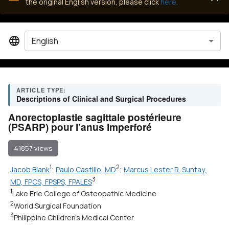
the original English version, please click
here.
English
ARTICLE TYPE:
Descriptions of Clinical and Surgical Procedures
Anorectoplastie sagittale postérieure
(PSARP) pour l’anus imperforé
41857 views
1
2
Jacob Blank
;
Paulo Castillo, MD
;
Marcus Lester R. Suntay,
3
MD, FPCS, FPSPS, FPALES
1
Lake Erie College of Osteopathic Medicine
2
World Surgical Foundation
3
Philippine Children's Medical Center