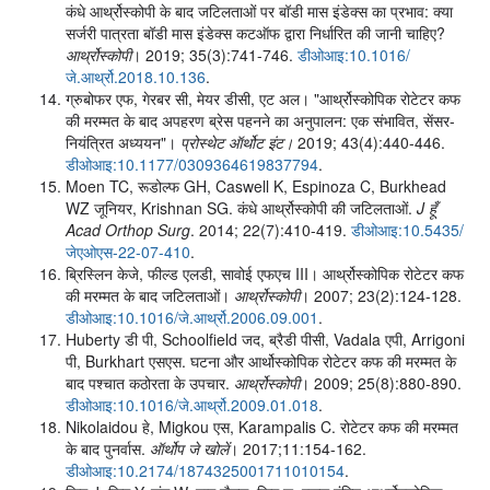
कंधे आर्थ्रोस्कोपी के बाद जटिलताओं पर बॉडी मास इंडेक्स का प्रभाव: क्या
सर्जरी पात्रता बॉडी मास इंडेक्स कटऑफ द्वारा निर्धारित की जानी चाहिए?
आर्थ्रोस्कोपी
। 2019; 35(3):741-746.
डीओआइ:10.1016/
जे.आर्थ्रो.2018.10.136
.
ग्रुबोफर एफ, गेरबर सी, मेयर डीसी, एट अल। "आर्थ्रोस्कोपिक रोटेटर कफ
की मरम्मत के बाद अपहरण ब्रेस पहनने का अनुपालन: एक संभावित, सेंसर-
नियंत्रित अध्ययन"।
प्रोस्थेट ऑर्थोट इंट।
2019; 43(4):440-446.
डीओआइ:10.1177/0309364619837794
.
Moen TC, रूडोल्फ GH, Caswell K, Espinoza C, Burkhead
WZ जूनियर, Krishnan SG. कंधे आर्थ्रोस्कोपी की जटिलताओं.
J हूँ
Acad Orthop Surg
. 2014; 22(7):410-419.
डीओआइ:10.5435/
जेएओएस-22-07-410
.
ब्रिस्लिन केजे, फील्ड एलडी, सावोई एफएच III। आर्थ्रोस्कोपिक रोटेटर कफ
की मरम्मत के बाद जटिलताओं।
आर्थ्रोस्कोपी
। 2007; 23(2):124-128.
डीओआइ:10.1016/जे.आर्थ्रो.2006.09.001
.
Huberty डी पी, Schoolfield जद, ब्रैडी पीसी, Vadala एपी, Arrigoni
पी, Burkhart एसएस. घटना और आर्थोस्कोपिक रोटेटर कफ की मरम्मत के
बाद पश्चात कठोरता के उपचार.
आर्थ्रोस्कोपी
। 2009; 25(8):880-890.
डीओआइ:10.1016/जे.आर्थ्रो.2009.01.018
.
Nikolaidou हे, Migkou एस, Karampalis C. रोटेटर कफ की मरम्मत
के बाद पुनर्वास.
ऑर्थोप जे खोलें
। 2017;11:154-162.
डीओआइ:10.2174/1874325001711010154
.