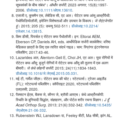
सूचकांकों के बीच संबंध"।
ऑर्थोप सर्जरी
. 2023 अगस्त; 15(8):1997-
2006.
डीओआइ:10.1111/ओएस.13610
.
एजाजी ए, कुसमैन एस, लेबेडिस सी, एट अल। रोटेटर कफ आंसू आर्थ्रोपैथी:
पैथोफिज़ियोलॉजी, इमेजिंग विशेषताओं और उपचार के विकल्प।
जे रोएंटजेनॉल
हूं
। 2015; 205 (5): डब्ल्यू 502-511।
डीओआइ:10.2214/
एजेआर.14.13815
.
किम डीसी, पियर्सल ए रोटेटर कफ पैथोलॉजी। इन: Eltorai AEM,
Eberson CP, Daniels AH, eds. आर्थोपेडिक सर्जरी क्लर्कशिप: वरिष्ठ
मेडिकल छात्रों के लिए एक त्वरित संदर्भ गाइड। चाम: स्प्रिंगर इंटरनेशनल
पब्लिशिंग; 2017:43-46.
Lazarides अल, Alentorn-Geli E, Choi JH, एट अल। युवा रोगियों में
रोटेटर कफ आँसू: बुजुर्ग रोगियों में रोटेटर कफ आँसू की तुलना में एक अलग
बीमारी।
जे कंधे कोहनी सर्जरी
. 2015; 24(11):1834-1843.
डीओआइ:10.1016/जे.जेएसई.2015.05.031
.
मई टी, गार्मेल जीएम। रोटेटर कफ की चोट। स्टेटपर्ल्स। ट्रेजर आइलैंड
(FL): स्टेटपर्ल्स पब्लिशिंग। कॉपीराइट 2020, स्टेटपर्ल्स पब्लिशिंग
एलएलसी; 2020.
पैक्सटन ईएस, बैकस जे, कीनर जे, ब्रॉफी आरएच। कंधे आर्थ्रोस्कोपी:
स्थिति के बुनियादी सिद्धांत, संज्ञाहरण, और पोर्टल शरीर रचना विज्ञान।
J हूँ
Acad Orthop Surg
. 2013; 21(6):332-342.
डीओआइ:10.5435/
जेएओएस-21-06-332
.
Rubenstein WJ, Lansdown दा, Feeley बीटी, Ma सीबी, झांग AL.