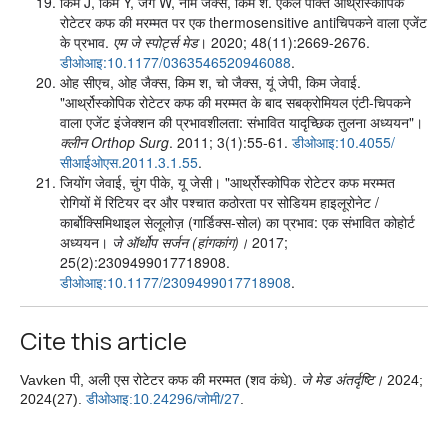
किम J, किम Y, जंग W, नाम जैक्स, किम श. एकल पंक्ति आर्थ्रोस्कोपिक
रोटेटर कफ की मरम्मत पर एक thermosensitive antiचिपकने वाला एजेंट
के प्रभाव.
एम जे स्पोर्ट्स मेड
। 2020; 48(11):2669-2676.
डीओआइ:10.1177/0363546520946088
.
ओह सीएच, ओह जैक्स, किम श, चो जैक्स, यूं जेपी, किम जेवाई.
"आर्थ्रोस्कोपिक रोटेटर कफ की मरम्मत के बाद सबक्रोमियल एंटी-चिपकने
वाला एजेंट इंजेक्शन की प्रभावशीलता: संभावित यादृच्छिक तुलना अध्ययन"।
क्लीन Orthop Surg
. 2011; 3(1):55-61.
डीओआइ:10.4055/
सीआईओएस.2011.3.1.55
.
जियोंग जेवाई, चुंग पीके, यू जेसी। "आर्थ्रोस्कोपिक रोटेटर कफ मरम्मत
रोगियों में रिटियर दर और पश्चात कठोरता पर सोडियम हाइलूरोनेट /
कार्बोक्सिमिथाइल सेलूलोज़ (गार्डिक्स-सोल) का प्रभाव: एक संभावित कोहोर्ट
अध्ययन।
जे ऑर्थोप सर्जन (हांगकांग)।
2017;
25(2):2309499017718908.
डीओआइ:10.1177/2309499017718908
.
Cite this article
Vavken पी, अली एस रोटेटर कफ की मरम्मत (शव कंधे).
जे मेड अंतर्दृष्टि।
2024;
2024(27).
डीओआइ:10.24296/जोमी/27
.