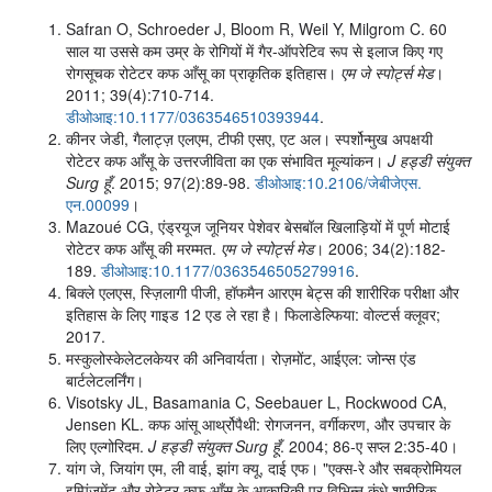
Safran O, Schroeder J, Bloom R, Weil Y, Milgrom C. 60
साल या उससे कम उम्र के रोगियों में गैर-ऑपरेटिव रूप से इलाज किए गए
रोगसूचक रोटेटर कफ आँसू का प्राकृतिक इतिहास।
एम जे स्पोर्ट्स मेड
।
2011; 39(4):710-714.
डीओआइ:10.1177/0363546510393944
.
कीनर जेडी, गैलाट्ज़ एलएम, टीफी एसए, एट अल। स्पर्शोन्मुख अपक्षयी
रोटेटर कफ आँसू के उत्तरजीविता का एक संभावित मूल्यांकन।
J हड्डी संयुक्त
Surg हूँ
. 2015; 97(2):89-98.
डीओआइ:10.2106/जेबीजेएस.
एन.00099
।
Mazoué CG, एंड्रयूज जूनियर पेशेवर बेसबॉल खिलाड़ियों में पूर्ण मोटाई
रोटेटर कफ आँसू की मरम्मत.
एम जे स्पोर्ट्स मेड
। 2006; 34(2):182-
189.
डीओआइ:10.1177/0363546505279916
.
बिक्ले एलएस, स्ज़िलागी पीजी, हॉफमैन आरएम बेट्स की शारीरिक परीक्षा और
इतिहास के लिए गाइड 12 एड ले रहा है। फिलाडेल्फिया: वोल्टर्स क्लूवर;
2017.
मस्कुलोस्केलेटलकेयर की अनिवार्यता। रोज़मोंट, आईएल: जोन्स एंड
बार्टलेटलर्निंग।
Visotsky JL, Basamania C, Seebauer L, Rockwood CA,
Jensen KL. कफ आंसू आर्थ्रोपैथी: रोगजनन, वर्गीकरण, और उपचार के
लिए एल्गोरिदम.
J हड्डी संयुक्त Surg हूँ
. 2004; 86-ए सप्ल 2:35-40।
यांग जे, जियांग एम, ली वाई, झांग क्यू, दाई एफ। "एक्स-रे और सबक्रोमियल
इम्पिंजमेंट और रोटेटर कफ आँसू के आकारिकी पर विभिन्न कंधे शारीरिक