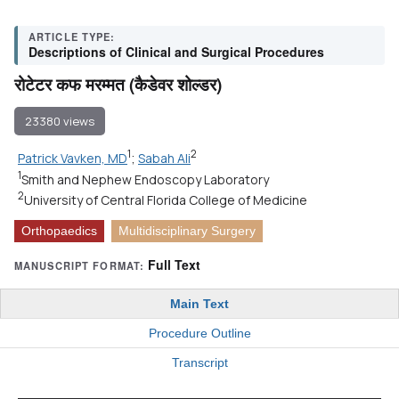
ARTICLE TYPE:
Descriptions of Clinical and Surgical Procedures
रोटेटर कफ मरम्मत (कैडेवर शोल्डर)
23380 views
1
2
Patrick Vavken, MD
;
Sabah Ali
1
Smith and Nephew Endoscopy Laboratory
2
University of Central Florida College of Medicine
Orthopaedics
Multidisciplinary Surgery
Full Text
MANUSCRIPT FORMAT:
Main Text
Procedure Outline
Transcript