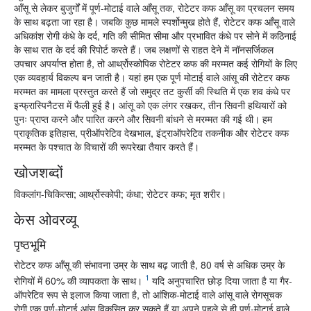
आँसू से लेकर बुजुर्गों में पूर्ण-मोटाई वाले आँसू तक, रोटेटर कफ आँसू का प्रचलन समय
के साथ बढ़ता जा रहा है। जबकि कुछ मामले स्पर्शोन्मुख होते हैं, रोटेटर कफ आँसू वाले
अधिकांश रोगी कंधे के दर्द, गति की सीमित सीमा और प्रभावित कंधे पर सोने में कठिनाई
के साथ रात के दर्द की रिपोर्ट करते हैं। जब लक्षणों से राहत देने में नॉनसर्जिकल
उपचार अपर्याप्त होता है, तो आर्थ्रोस्कोपिक रोटेटर कफ की मरम्मत कई रोगियों के लिए
एक व्यवहार्य विकल्प बन जाती है। यहां हम एक पूर्ण मोटाई वाले आंसू की रोटेटर कफ
मरम्मत का मामला प्रस्तुत करते हैं जो समुद्र तट कुर्सी की स्थिति में एक शव कंधे पर
इन्फ्रास्पिनैटस में फैली हुई है। आंसू को एक लंगर रखकर, तीन सिवनी हथियारों को
पुनः प्राप्त करने और पारित करने और सिवनी बांधने से मरम्मत की गई थी। हम
प्राकृतिक इतिहास, प्रीऑपरेटिव देखभाल, इंट्राऑपरेटिव तकनीक और रोटेटर कफ
मरम्मत के पश्चात के विचारों की रूपरेखा तैयार करते हैं।
खोजशब्दों
विकलांग-चिकित्‍सा; आर्थ्रोस्कोपी; कंधा; रोटेटर कफ; मृत शरीर।
केस ओवरव्यू
पृष्ठभूमि
रोटेटर कफ आँसू की संभावना उम्र के साथ बढ़ जाती है, 80 वर्ष से अधिक उम्र के
1
रोगियों में 60% की व्यापकता के साथ।
यदि अनुपचारित छोड़ दिया जाता है या गैर-
ऑपरेटिव रूप से इलाज किया जाता है, तो आंशिक-मोटाई वाले आंसू वाले रोगसूचक
रोगी एक पूर्ण-मोटाई आंसू विकसित कर सकते हैं या अपने पहले से ही पूर्ण-मोटाई वाले