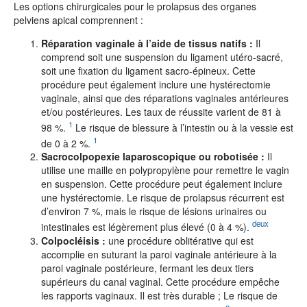
Les options chirurgicales pour le prolapsus des organes
pelviens apical comprennent :
Réparation vaginale à l’aide de tissus natifs :
Il
comprend soit une suspension du ligament utéro-sacré,
soit une fixation du ligament sacro-épineux. Cette
procédure peut également inclure une hystérectomie
vaginale, ainsi que des réparations vaginales antérieures
et/ou postérieures. Les taux de réussite varient de 81 à
1
98 %.
Le risque de blessure à l’intestin ou à la vessie est
1
de 0 à 2 %.
Sacrocolpopexie laparoscopique ou robotisée :
Il
utilise une maille en polypropylène pour remettre le vagin
en suspension. Cette procédure peut également inclure
une hystérectomie. Le risque de prolapsus récurrent est
d’environ 7 %, mais le risque de lésions urinaires ou
deux
intestinales est légèrement plus élevé (0 à 4 %).
Colpocléisis :
une procédure oblitérative qui est
accomplie en suturant la paroi vaginale antérieure à la
paroi vaginale postérieure, fermant les deux tiers
supérieurs du canal vaginal. Cette procédure empêche
les rapports vaginaux. Il est très durable ; Le risque de