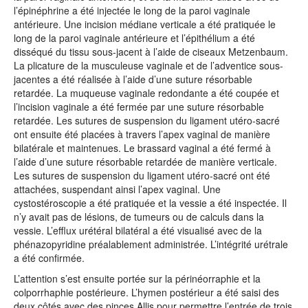
l’épinéphrine a été injectée le long de la paroi vaginale
antérieure. Une incision médiane verticale a été pratiquée le
long de la paroi vaginale antérieure et l’épithélium a été
disséqué du tissu sous-jacent à l’aide de ciseaux Metzenbaum.
La plicature de la musculeuse vaginale et de l’adventice sous-
jacentes a été réalisée à l’aide d’une suture résorbable
retardée. La muqueuse vaginale redondante a été coupée et
l’incision vaginale a été fermée par une suture résorbable
retardée. Les sutures de suspension du ligament utéro-sacré
ont ensuite été placées à travers l’apex vaginal de manière
bilatérale et maintenues. Le brassard vaginal a été fermé à
l’aide d’une suture résorbable retardée de manière verticale.
Les sutures de suspension du ligament utéro-sacré ont été
attachées, suspendant ainsi l’apex vaginal. Une
cystostéroscopie a été pratiquée et la vessie a été inspectée. Il
n’y avait pas de lésions, de tumeurs ou de calculs dans la
vessie. L’efflux urétéral bilatéral a été visualisé avec de la
phénazopyridine préalablement administrée. L’intégrité urétrale
a été confirmée.
L’attention s’est ensuite portée sur la périnéorraphie et la
colporrhaphie postérieure. L’hymen postérieur a été saisi des
deux côtés avec des pinces Allis pour permettre l’entrée de trois