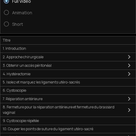
Full Video
Animation
Short
Titre
1. Introduction
2. Approche chirurgicale
3. Obtenir un accès péritonéal
4. Hystérectomie
5. Isolez et marquez les ligaments utéro-sacrés
6. Cystoscopie
7. Réparation antérieure
8. Fermeture pour la réparation antérieure et fermeture du brassard
vaginal
9. Cystoscopie répétée
10. Couper les points de suture du ligament utéro-sacré