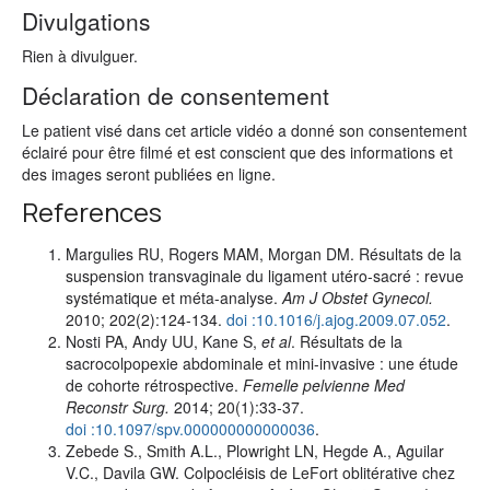
Divulgations
Rien à divulguer.
Déclaration de consentement
Le patient visé dans cet article vidéo a donné son consentement
éclairé pour être filmé et est conscient que des informations et
des images seront publiées en ligne.
References
Margulies RU, Rogers MAM, Morgan DM. Résultats de la
suspension transvaginale du ligament utéro-sacré : revue
systématique et méta-analyse.
Am J Obstet Gynecol.
2010; 202(2):124-134.
doi :10.1016/j.ajog.2009.07.052
.
Nosti PA, Andy UU, Kane S,
et al
. Résultats de la
sacrocolpopexie abdominale et mini-invasive : une étude
de cohorte rétrospective.
Femelle pelvienne Med
Reconstr Surg.
2014; 20(1):33-37.
doi :10.1097/spv.000000000000036
.
Zebede S., Smith A.L., Plowright LN, Hegde A., Aguilar
V.C., Davila GW. Colpocléisis de LeFort oblitérative chez