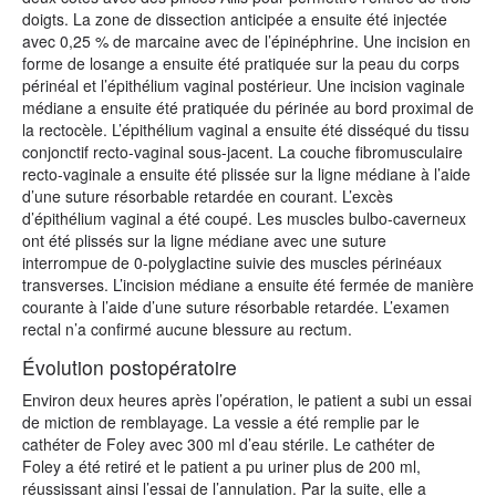
doigts. La zone de dissection anticipée a ensuite été injectée
avec 0,25 % de marcaine avec de l’épinéphrine. Une incision en
forme de losange a ensuite été pratiquée sur la peau du corps
périnéal et l’épithélium vaginal postérieur. Une incision vaginale
médiane a ensuite été pratiquée du périnée au bord proximal de
la rectocèle. L’épithélium vaginal a ensuite été disséqué du tissu
conjonctif recto-vaginal sous-jacent. La couche fibromusculaire
recto-vaginale a ensuite été plissée sur la ligne médiane à l’aide
d’une suture résorbable retardée en courant. L’excès
d’épithélium vaginal a été coupé. Les muscles bulbo-caverneux
ont été plissés sur la ligne médiane avec une suture
interrompue de 0-polyglactine suivie des muscles périnéaux
transverses. L’incision médiane a ensuite été fermée de manière
courante à l’aide d’une suture résorbable retardée. L’examen
rectal n’a confirmé aucune blessure au rectum.
Évolution postopératoire
Environ deux heures après l’opération, le patient a subi un essai
de miction de remblayage. La vessie a été remplie par le
cathéter de Foley avec 300 ml d’eau stérile. Le cathéter de
Foley a été retiré et le patient a pu uriner plus de 200 ml,
réussissant ainsi l’essai de l’annulation. Par la suite, elle a