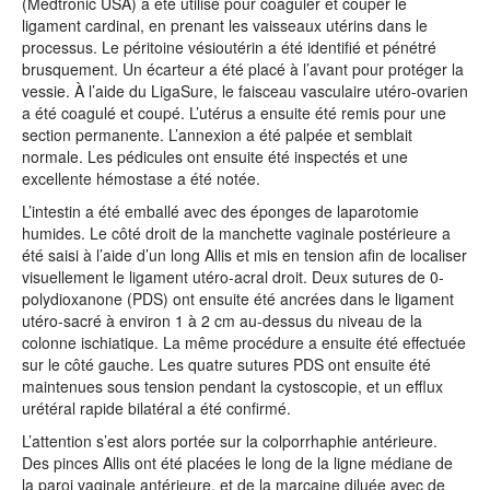
(Medtronic USA) a été utilisé pour coaguler et couper le
ligament cardinal, en prenant les vaisseaux utérins dans le
processus. Le péritoine vésioutérin a été identifié et pénétré
brusquement. Un écarteur a été placé à l’avant pour protéger la
vessie. À l’aide du LigaSure, le faisceau vasculaire utéro-ovarien
a été coagulé et coupé. L’utérus a ensuite été remis pour une
section permanente. L’annexion a été palpée et semblait
normale. Les pédicules ont ensuite été inspectés et une
excellente hémostase a été notée.
L’intestin a été emballé avec des éponges de laparotomie
humides. Le côté droit de la manchette vaginale postérieure a
été saisi à l’aide d’un long Allis et mis en tension afin de localiser
visuellement le ligament utéro-acral droit. Deux sutures de 0-
polydioxanone (PDS) ont ensuite été ancrées dans le ligament
utéro-sacré à environ 1 à 2 cm au-dessus du niveau de la
colonne ischiatique. La même procédure a ensuite été effectuée
sur le côté gauche. Les quatre sutures PDS ont ensuite été
maintenues sous tension pendant la cystoscopie, et un efflux
urétéral rapide bilatéral a été confirmé.
L’attention s’est alors portée sur la colporrhaphie antérieure.
Des pinces Allis ont été placées le long de la ligne médiane de
la paroi vaginale antérieure, et de la marcaine diluée avec de