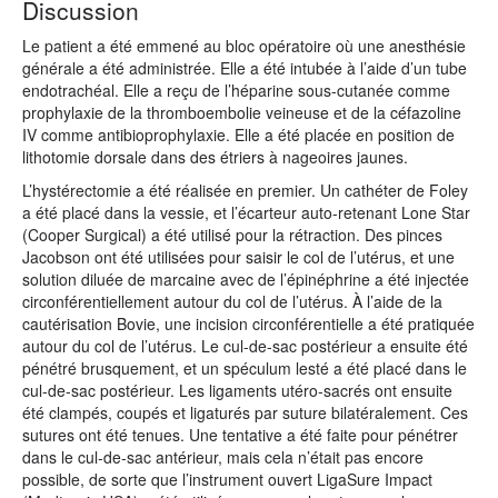
Discussion
Le patient a été emmené au bloc opératoire où une anesthésie
générale a été administrée. Elle a été intubée à l’aide d’un tube
endotrachéal. Elle a reçu de l’héparine sous-cutanée comme
prophylaxie de la thromboembolie veineuse et de la céfazoline
IV comme antibioprophylaxie. Elle a été placée en position de
lithotomie dorsale dans des étriers à nageoires jaunes.
L’hystérectomie a été réalisée en premier. Un cathéter de Foley
a été placé dans la vessie, et l’écarteur auto-retenant Lone Star
(Cooper Surgical) a été utilisé pour la rétraction. Des pinces
Jacobson ont été utilisées pour saisir le col de l’utérus, et une
solution diluée de marcaine avec de l’épinéphrine a été injectée
circonférentiellement autour du col de l’utérus. À l’aide de la
cautérisation Bovie, une incision circonférentielle a été pratiquée
autour du col de l’utérus. Le cul-de-sac postérieur a ensuite été
pénétré brusquement, et un spéculum lesté a été placé dans le
cul-de-sac postérieur. Les ligaments utéro-sacrés ont ensuite
été clampés, coupés et ligaturés par suture bilatéralement. Ces
sutures ont été tenues. Une tentative a été faite pour pénétrer
dans le cul-de-sac antérieur, mais cela n’était pas encore
possible, de sorte que l’instrument ouvert LigaSure Impact