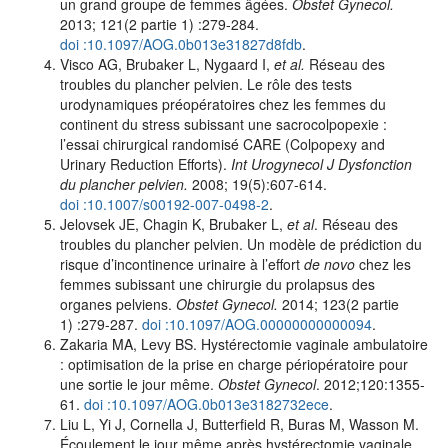
un grand groupe de femmes âgées.
Obstet Gynecol.
2013; 121(2 partie 1) :279-284.
doi :10.1097/AOG.0b013e31827d8fdb
.
Visco AG, Brubaker L, Nygaard I,
et al.
Réseau des
troubles du plancher pelvien. Le rôle des tests
urodynamiques préopératoires chez les femmes du
continent du stress subissant une sacrocolpopexie :
l’essai chirurgical randomisé CARE (Colpopexy and
Urinary Reduction Efforts).
Int Urogynecol J Dysfonction
du plancher pelvien.
2008; 19(5):607-614.
doi :10.1007/s00192-007-0498-2
.
Jelovsek JE, Chagin K, Brubaker L,
et al
. Réseau des
troubles du plancher pelvien. Un modèle de prédiction du
risque d’incontinence urinaire à l’effort
de novo
chez les
femmes subissant une chirurgie du prolapsus des
organes pelviens.
Obstet Gynecol.
2014; 123(2 partie
1) :279-287.
doi :10.1097/AOG.00000000000094
.
Zakaria MA, Levy BS. Hystérectomie vaginale ambulatoire
: optimisation de la prise en charge périopératoire pour
une sortie le jour même.
Obstet Gynecol
. 2012;120:1355-
61.
doi :10.1097/AOG.0b013e3182732ece
.
Liu L, Yi J, Cornella J, Butterfield R, Buras M, Wasson M.
Écoulement le jour même après hystérectomie vaginale