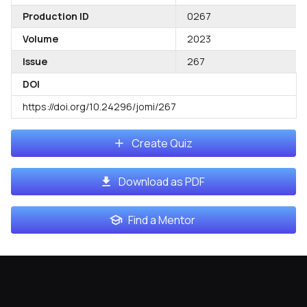
Production ID
0267
Volume
2023
Issue
267
DOI
https://doi.org/10.24296/jomi/267
Create Quiz
Download as PDF
Find a Mentor