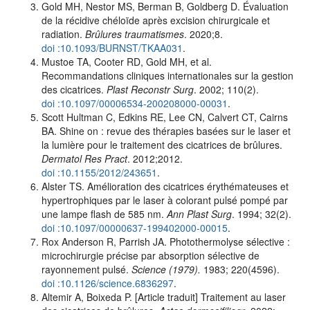
Gold MH, Nestor MS, Berman B, Goldberg D. Évaluation
de la récidive chéloïde après excision chirurgicale et
radiation.
Brûlures traumatismes
. 2020;8.
doi :10.1093/BURNST/TKAA031
.
Mustoe TA, Cooter RD, Gold MH, et al.
Recommandations cliniques internationales sur la gestion
des cicatrices.
Plast Reconstr Surg
. 2002; 110(2).
doi :10.1097/00006534-200208000-00031
.
Scott Hultman C, Edkins RE, Lee CN, Calvert CT, Cairns
BA. Shine on : revue des thérapies basées sur le laser et
la lumière pour le traitement des cicatrices de brûlures.
Dermatol Res Pract
. 2012;2012.
doi :10.1155/2012/243651
.
Alster TS. Amélioration des cicatrices érythémateuses et
hypertrophiques par le laser à colorant pulsé pompé par
une lampe flash de 585 nm.
Ann Plast Surg
. 1994; 32(2).
doi :10.1097/00000637-199402000-00015
.
Rox Anderson R, Parrish JA. Photothermolyse sélective :
microchirurgie précise par absorption sélective de
rayonnement pulsé.
Science (1979).
1983; 220(4596).
doi :10.1126/science.6836297
.
Altemir A, Boixeda P. [Article traduit] Traitement au laser