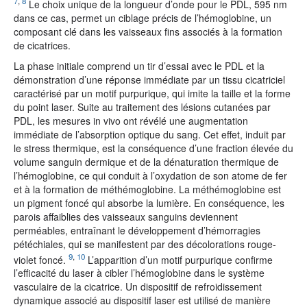
7
,
8
Le choix unique de la longueur d’onde pour le PDL, 595 nm
dans ce cas, permet un ciblage précis de l’hémoglobine, un
composant clé dans les vaisseaux fins associés à la formation
de cicatrices.
La phase initiale comprend un tir d’essai avec le PDL et la
démonstration d’une réponse immédiate par un tissu cicatriciel
caractérisé par un motif purpurique, qui imite la taille et la forme
du point laser. Suite au traitement des lésions cutanées par
PDL, les mesures in vivo ont révélé une augmentation
immédiate de l’absorption optique du sang. Cet effet, induit par
le stress thermique, est la conséquence d’une fraction élevée du
volume sanguin dermique et de la dénaturation thermique de
l’hémoglobine, ce qui conduit à l’oxydation de son atome de fer
et à la formation de méthémoglobine. La méthémoglobine est
un pigment foncé qui absorbe la lumière. En conséquence, les
parois affaiblies des vaisseaux sanguins deviennent
perméables, entraînant le développement d’hémorragies
pétéchiales, qui se manifestent par des décolorations rouge-
9
,
10
violet foncé.
L’apparition d’un motif purpurique confirme
l’efficacité du laser à cibler l’hémoglobine dans le système
vasculaire de la cicatrice. Un dispositif de refroidissement
dynamique associé au dispositif laser est utilisé de manière