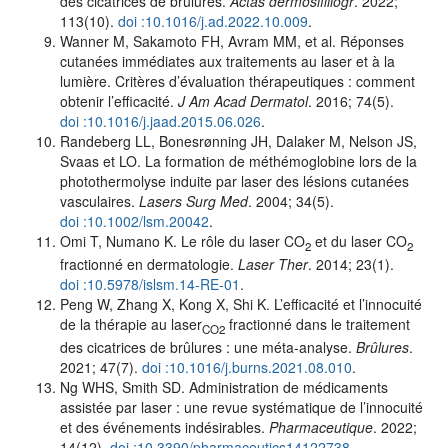
des cicatrices de brûlures.
Actas dermosifiliogr
. 2022;
113(10).
doi :10.1016/j.ad.2022.10.009
.
Wanner M, Sakamoto FH, Avram MM, et al. Réponses
cutanées immédiates aux traitements au laser et à la
lumière. Critères d’évaluation thérapeutiques : comment
obtenir l’efficacité.
J Am Acad Dermatol
. 2016; 74(5).
doi :10.1016/j.jaad.2015.06.026
.
Randeberg LL, Bonesrønning JH, Dalaker M, Nelson JS,
Svaas et LO. La formation de méthémoglobine lors de la
photothermolyse induite par laser des lésions cutanées
vasculaires.
Lasers Surg Med
. 2004; 34(5).
doi :10.1002/lsm.20042
.
Omi T, Numano K. Le rôle du laser CO
et du laser CO
2
2
fractionné en dermatologie.
Laser Ther
. 2014; 23(1).
doi :10.5978/islsm.14-RE-01
.
Peng W, Zhang X, Kong X, Shi K. L’efficacité et l’innocuité
de la thérapie au laser
fractionné dans le traitement
CO2
des cicatrices de brûlures : une méta-analyse.
Brûlures
.
2021; 47(7).
doi :10.1016/j.burns.2021.08.010
.
Ng WHS, Smith SD. Administration de médicaments
assistée par laser : une revue systématique de l’innocuité
et des événements indésirables.
Pharmaceutique
. 2022;
14(12).
doi :10.3390/pharmaceutics14122738
.