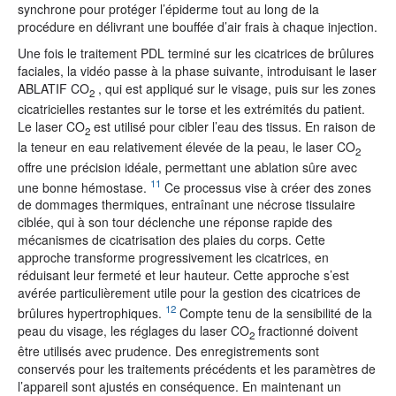
synchrone pour protéger l’épiderme tout au long de la
procédure en délivrant une bouffée d’air frais à chaque injection.
Une fois le traitement PDL terminé sur les cicatrices de brûlures
faciales, la vidéo passe à la phase suivante, introduisant le laser
ABLATIF CO
, qui est appliqué sur le visage, puis sur les zones
2
cicatricielles restantes sur le torse et les extrémités du patient.
Le laser CO
est utilisé pour cibler l’eau des tissus. En raison de
2
la teneur en eau relativement élevée de la peau, le laser CO
2
offre une précision idéale, permettant une ablation sûre avec
11
une bonne hémostase.
Ce processus vise à créer des zones
de dommages thermiques, entraînant une nécrose tissulaire
ciblée, qui à son tour déclenche une réponse rapide des
mécanismes de cicatrisation des plaies du corps. Cette
approche transforme progressivement les cicatrices, en
réduisant leur fermeté et leur hauteur. Cette approche s’est
avérée particulièrement utile pour la gestion des cicatrices de
12
brûlures hypertrophiques.
Compte tenu de la sensibilité de la
peau du visage, les réglages du laser CO
fractionné doivent
2
être utilisés avec prudence. Des enregistrements sont
conservés pour les traitements précédents et les paramètres de
l’appareil sont ajustés en conséquence. En maintenant un