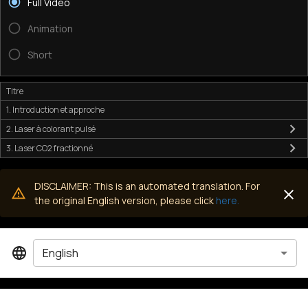
Full Video
Animation
Short
Titre
1. Introduction et approche
2. Laser à colorant pulsé
3. Laser CO2 fractionné
DISCLAIMER: This is an automated translation. For
the original English version, please click
here.
English