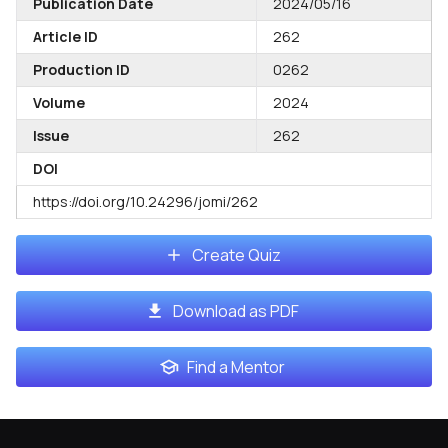
Publication Date
2024/05/16
Article ID
262
Production ID
0262
Volume
2024
Issue
262
DOI
https://doi.org/10.24296/jomi/262
Create Quiz
Download as PDF
Find a Mentor