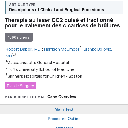
ARTICLE TYPE:
Descriptions of Clinical and Surgical Procedures
Thérapie au laser CO2 pulsé et fractionné
pour le traitement des cicatrices de brûlures
18969 views
1
2
Robert Dabek, MD
;
Harrison McUmber
;
Branko Bojovic,
1,3
MD
1
Massachusetts General Hospital
2
Tufts University School of Medicine
3
Shriners Hospitals for Children - Boston
Plastic Surgery
Case Overview
MANUSCRIPT FORMAT:
Main Text
Procedure Outline