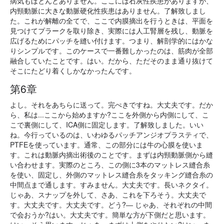
病気もほとんどありません。ここには石灰性疾患がありますが、
内頸動脈に大きな動脈硬化性疾患はありません。了解致しまし
た。これが解離の全てで、ここで内膜摘出を行うときは、平面を
見つけてプラークを取り除き、実際には人工腎層を残し、動脈を
広げるためにパッチを縫い付けます。つまり、解剖学的にはかな
りシンプルです。このケースで一番難しかったのは、筋肉が全部
融合していたことです。はい。だから、ただそのまま通り抜けて
そこにたどり着くしかなかったんです。
第6章
よし。それをあちらに送って。完ぺきですね。大丈夫です。だか
ら、私は...ここから始めますか?ここを外側から内側にして、こ
こで裏側にして、ICA側に固定します。了解致しました。いい
ね。今行っているのは、いわゆるパッチアンジオプラスティで、
PTFEを使っています。通常、この部分には牛の心膜を使いま
す。これは動脈内摘出術後のことです。まずは内頸動脈側から縫
い合わせます。実際のところ、この側に3本のマットレス縫合糸
を使い、固定し、外側のマットレス縫合糸をタッキング縫合糸の
中間点まで通します。すみません。大丈夫です。長いネクタイ。
じゃあ、スナップを外して、さあ、これを下ろそう。大丈夫で
す。大丈夫です。大丈夫です。どう?― じゃあ、それぞれの中間
で会おうか?はい。大丈夫です。簡単な方が下側だと思います。