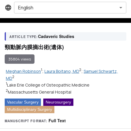
English
Cadaveric Studies
ARTICLE TYPE:
頸動脈内膜摘出術(遺体)
35804 views
1
2
Meghan Robinson
;
Laura Boitano, MD
;
Samuel Schwartz,
2
MD
1
Lake Erie College of Osteopathic Medicine
2
Massachusetts General Hospital
Vascular Surgery
Neurosurgery
Multidisciplinary Surgery
Full Text
MANUSCRIPT FORMAT: