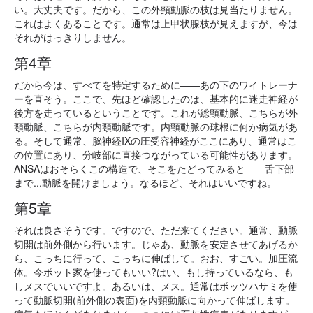
い。大丈夫です。だから、この外頸動脈の枝は見当たりません。
これはよくあることです。通常は上甲状腺枝が見えますが、今は
それがはっきりしません。
第4章
だから今は、すべてを特定するために――あの下のワイトレーナ
ーを直そう。ここで、先ほど確認したのは、基本的に迷走神経が
後方を走っているということです。これが総頸動脈、こちらが外
頸動脈、こちらが内頸動脈です。内頸動脈の球根に何か病気があ
る。そして通常、脳神経IXの圧受容神経がここにあり、通常はこ
の位置にあり、分岐部に直接つながっている可能性があります。
ANSAはおそらくこの構造で、そこをたどってみると――舌下部
まで...動脈を開けましょう。なるほど、それはいいですね。
第5章
それは良さそうです。ですので、ただ来てください。通常、動脈
切開は前外側から行います。じゃあ、動脈を安定させてあげるか
ら、こっちに行って、こっちに伸ばして。おお、すごい。加圧流
体。今ポット家を使ってもいい?はい、もし持っているなら、も
しメスでいいですよ。あるいは、メス。通常はポッツハサミを使
って動脈切開(前外側の表面)を内頸動脈に向かって伸ばします。