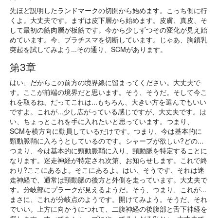
先ほど説明したランドマークの切開から始めます。こっち側に行
くよ。大丈夫です。まずは皮下層から始めます。皮膚、真皮、そ
して最初の筋肉層が板筋です。今から少しずつその変化が見え始
めています。今、プラチスマを切断しています。じゃあ、胸鎖乳
突起を試してみよう...その通り、SCMがあります。
第3章
はい、だからこの前方の境界線に留まってください。大丈夫で
す。ここが前端の境界だと思います。そう、そうだ。そして今こ
れを取るね、だってこれは...もちろん、大きい方を選んでもいい
ですよ。これが...少し広がっている感じですが、大丈夫です。は
い、ちょっとこれを手に入れたいと思っています。つまり、
SCMを横方向に動員しているだけです。つまり、今は基本的に
頸動脈鞘に入ろうとしているのです。シャープが欲しい?どの...
つまり、今は基本的に頸動脈鞘に入り、頸動脈を特定することに
なります。迷走神経が特定され次第、お知らせします。これで終
わり?ここにあるよ。そこにあるよ。はい、そうです、それは迷
走神経で、通常は頸動脈の後方と外側を走っています。大丈夫で
す。分岐部にプラークが見えるようだ。そう、つまり、これが...
まさに、これが分岐点のようです。開けてみよう。そうだ、それ
でいい。上方に向かうにつれて、二腹神経の後腹部と舌下神経を