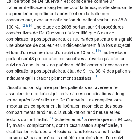
La libération de De Quervain est considérée comme un
traitement efficace à long terme pour la ténosynovite sténosante
du premier compartiment après l’échec du traitement
conservateur, avec une satisfaction du patient variant de 88 à
12 à 14
100 %.
Une étude de 2008 portant sur 94 procédures
consécutives de De Quervain n’a identifié que 6 cas de
complications postopératoires, et 100 % des patients ont signalé
une absence de douleur et un déclenchement à la fois subjectif
Une
et lors d’un examen lors d’un suivi de 10 ans.
autre étude
portant sur 43 procédures consécutives a révélé qu’après un
suivi de 3 ans, le taux de guérison, défini comme l’absence de
complications postopératoires, était de 91 %, 88 % des patients
13
indiquant qu’ils étaient pleinement satisfaits.
L’insatisfaction signalée par les patients s’est avérée être
associée de manière significative à des complications à long
terme après l’opération de De Quervain. Les complications
importantes comprennent la libération incomplète des sous-
compartiments tendineux, la subluxation tendineuse et les
14
1
lésions du nerf radial.
Scheller
et al.
a révélé que sur 94 cas,
il y avait 6 complications, dont 1 cicatrisation superficielle, 1
cicatrisation retardée et 4 lésions transitoires du nerf radial.
Lorsque 43 cas consécutifs ont été examinés lors d’un suivi