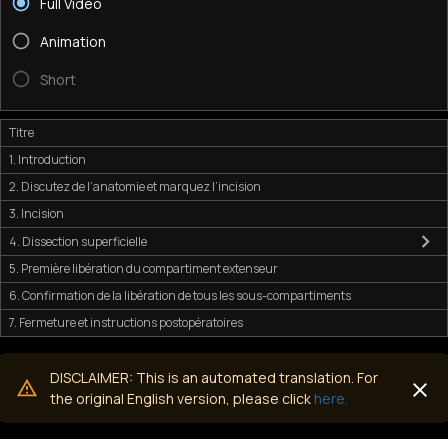
Full Video
Animation
Short
Titre
1. Introduction
2. Discutez de l’anatomie et marquez l’incision
3. Incision
4. Dissection superficielle
5. Première libération du compartiment extenseur
6. Confirmation de la libération de tous les sous-compartiments
7. Fermeture et instructions postopératoires
DISCLAIMER: This is an automated translation. For
the original English version, please click
here.