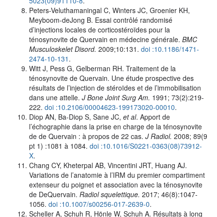
5023(09)91110-8
.
Peters-Veluthamaningal C, Winters JC, Groenier KH,
Meyboom-deJong B. Essai contrôlé randomisé
d’injections locales de corticostéroïdes pour la
ténosynovite de Quervain en médecine générale.
BMC
Musculoskelet Disord.
2009;10:131.
doi :10.1186/1471-
2474-10-131
.
Witt J, Pess G, Gelberman RH. Traitement de la
ténosynovite de Quervain. Une étude prospective des
résultats de l’injection de stéroïdes et de l’immobilisation
dans une attelle.
J Bone Joint Surg Am.
1991; 73(2):219-
222.
doi :10.2106/00004623-199173020-00010
.
Diop AN, Ba-Diop S, Sane JC,
et al
. Apport de
l’échographie dans la prise en charge de la ténosynovite
de de Quervain : à propos de 22 cas.
J Radiol.
2008; 89(9
pt 1) :1081 à 1084.
doi :10.1016/S0221-0363(08)73912-
X
.
Chang CY, Kheterpal AB, Vincentini JRT, Huang AJ.
Variations de l’anatomie à l’IRM du premier compartiment
extenseur du poignet et association avec la ténosynovite
de DeQuervain.
Radiol squelettique.
2017; 46(8):1047-
1056.
doi :10.1007/s00256-017-2639-0
.
Scheller A, Schuh R, Hönle W, Schuh A. Résultats à long