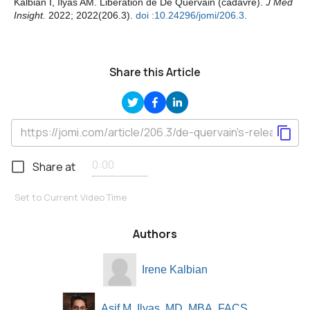
Kalbian I, Ilyas AM. Libération de De Quervain (cadavre).
J Med
Insight.
2022; 2022(206.3).
doi :10.24296/jomi/206.3
.
Share this Article
Share at
Set to Current Video Time
Authors
Irene Kalbian
Asif M. Ilyas, MD, MBA, FACS