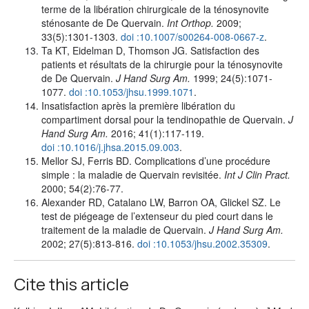
terme de la libération chirurgicale de la ténosynovite
sténosante de De Quervain.
Int Orthop.
2009;
33(5):1301-1303.
doi :10.1007/s00264-008-0667-z
.
Ta KT, Eidelman D, Thomson JG. Satisfaction des
patients et résultats de la chirurgie pour la ténosynovite
de De Quervain.
J Hand Surg Am.
1999; 24(5):1071-
1077.
doi :10.1053/jhsu.1999.1071
.
Insatisfaction après la première libération du
compartiment dorsal pour la tendinopathie de Quervain.
J
Hand Surg Am.
2016; 41(1):117-119.
doi :10.1016/j.jhsa.2015.09.003
.
Mellor SJ, Ferris BD. Complications d’une procédure
simple : la maladie de Quervain revisitée.
Int J Clin Pract.
2000; 54(2):76-77.
Alexander RD, Catalano LW, Barron OA, Glickel SZ. Le
test de piégeage de l’extenseur du pied court dans le
traitement de la maladie de Quervain.
J Hand Surg Am.
2002; 27(5):813-816.
doi :10.1053/jhsu.2002.35309
.
Cite this article