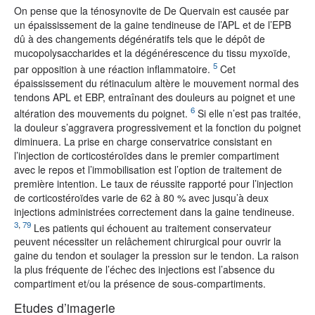
On pense que la ténosynovite de De Quervain est causée par
un épaississement de la gaine tendineuse de l’APL et de l’EPB
dû à des changements dégénératifs tels que le dépôt de
mucopolysaccharides et la dégénérescence du tissu myxoïde,
5
par opposition à une réaction inflammatoire.
Cet
épaississement du rétinaculum altère le mouvement normal des
tendons APL et EBP, entraînant des douleurs au poignet et une
6
altération des mouvements du poignet.
Si elle n’est pas traitée,
la douleur s’aggravera progressivement et la fonction du poignet
diminuera. La prise en charge conservatrice consistant en
l’injection de corticostéroïdes dans le premier compartiment
avec le repos et l’immobilisation est l’option de traitement de
première intention. Le taux de réussite rapporté pour l’injection
de corticostéroïdes varie de 62 à 80 % avec jusqu’à deux
injections administrées correctement dans la gaine tendineuse.
3
,
79
Les patients qui échouent au traitement conservateur
peuvent nécessiter un relâchement chirurgical pour ouvrir la
gaine du tendon et soulager la pression sur le tendon. La raison
la plus fréquente de l’échec des injections est l’absence du
compartiment et/ou la présence de sous-compartiments.
Etudes d’imagerie