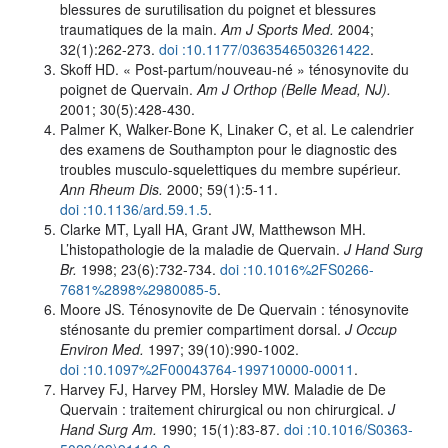
blessures de surutilisation du poignet et blessures
traumatiques de la main.
Am J Sports Med.
2004;
32(1):262-273.
doi :10.1177/0363546503261422
.
Skoff HD. « Post-partum/nouveau-né » ténosynovite du
poignet de Quervain.
Am J Orthop (Belle Mead, NJ).
2001; 30(5):428-430.
Palmer K, Walker-Bone K, Linaker C, et al. Le calendrier
des examens de Southampton pour le diagnostic des
troubles musculo-squelettiques du membre supérieur.
Ann Rheum Dis.
2000; 59(1):5-11.
doi :10.1136/ard.59.1.5
.
Clarke MT, Lyall HA, Grant JW, Matthewson MH.
L’histopathologie de la maladie de Quervain.
J Hand Surg
Br.
1998; 23(6):732-734.
doi :10.1016%2FS0266-
7681%2898%2980085-5
.
Moore JS. Ténosynovite de De Quervain : ténosynovite
sténosante du premier compartiment dorsal.
J Occup
Environ Med.
1997; 39(10):990-1002.
doi :10.1097%2F00043764-199710000-00011
.
Harvey FJ, Harvey PM, Horsley MW. Maladie de De
Quervain : traitement chirurgical ou non chirurgical.
J
Hand Surg Am.
1990; 15(1):83-87.
doi :10.1016/S0363-