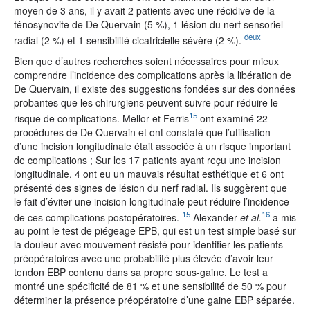
moyen de 3 ans, il y avait 2 patients avec une récidive de la
ténosynovite de De Quervain (5 %), 1 lésion du nerf sensoriel
deux
radial (2 %) et 1 sensibilité cicatricielle sévère (2 %).
Bien que d’autres recherches soient nécessaires pour mieux
comprendre l’incidence des complications après la libération de
De Quervain, il existe des suggestions fondées sur des données
probantes que les chirurgiens peuvent suivre pour réduire le
15
risque de complications. Mellor et Ferris
ont examiné 22
procédures de De Quervain et ont constaté que l’utilisation
d’une incision longitudinale était associée à un risque important
de complications ; Sur les 17 patients ayant reçu une incision
longitudinale, 4 ont eu un mauvais résultat esthétique et 6 ont
présenté des signes de lésion du nerf radial. Ils suggèrent que
le fait d’éviter une incision longitudinale peut réduire l’incidence
15
16
de ces complications postopératoires.
Alexander
et al.
a mis
au point le test de piégeage EPB, qui est un test simple basé sur
la douleur avec mouvement résisté pour identifier les patients
préopératoires avec une probabilité plus élevée d’avoir leur
tendon EBP contenu dans sa propre sous-gaine. Le test a
montré une spécificité de 81 % et une sensibilité de 50 % pour
déterminer la présence préopératoire d’une gaine EBP séparée.