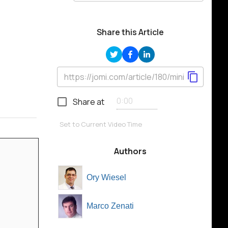
Share this Article
Share at
Set to Current Video Time
Authors
Ory Wiesel
Marco Zenati