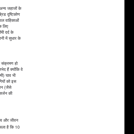
अन्य जहाजों के
्रिड दृष्टिकोण
ियल वाहिकाओं
के लिए
ी दर्द के
 में सुधार के
र संक्रमण हो
 हैं क्योंकि वे
िमी) घाव भी
गियों को इस
शन (जैसे
 सर्जन की
ित्व और जीवन
 चला है कि 10