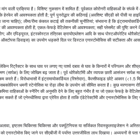
ली प्रक्रिया है। विशिष्ट नुकसान में शामिल हैं: पूर्वकाल कोरोनरी वाहिकाओं के संपर्क में 
के हेरफेर की आवश्यकता होती है; पूर्ण पुनरोद्धार की कठिनाई (अवशिष्ट सीएडी को पीसी या हाइब
 जाना चाहिए); लीमा/रीमा कंकाल कटाई की तकनीकी चुनौतियां; संभावना है कि इंट्रामायोकार्ड
ी की आवश्यकता होती है; एकल-फेफड़े वेंटिलेशन की आवश्यकता; सही प्लेसमेंट की पुष्टि करने 
योग; और एपिड्यूरल, इंटरकोस्टल तंत्रिका क्रायोएब्लेशन आदि के साथ पोस्टऑपरेटिव थोरैकोटॉम
े ऑक्टोपस डिवाइस) का उपयोग धड़कते दिल पर डिस्टल एनास्टोमोसिस की सटीकता और आसानी
, लेकिन रिट्रैक्टर के साथ घाव पर लगाए गए पार्श्व दबाव से घाव के किनारों में परिगलन और शीघ्
सापेक्ष) के लिए जोखिम बढ़ जाता है। पूर्व थोरैकोटॉमी और व्यापक छाती आसंजन सापेक्ष मतभेद
करते हैं। विरोधाभासों में इंट्रामायोकार्डियल (रिश्तेदार), कैल्सीफाइड छोटे आकार (<1.5 म
 बाएं सबक्लेवियन धमनी स्टेनोसिस या रोड़ा लीमा के उपयोग को सीमित करता है। कुछ मरणासन्न रो
किमिया वाहिकाओं के स्नैरिंग की अनुमति देने के लिए बहुत गंभीर है या जो एकल फेफड़े के वेंटिले
कते हैं जो एनेस्थीसिया द्वारा प्रेरित होता है ताकि एंडेटेरेक्टॉमी और एनास्टोमोसिस के लिए
 अलावा, इष्टतम चिकित्सा चिकित्सा और पर्क्यूटेनियस या सर्जिकल रिवास्कुलराइजेशन ने अस्त
ी को एनास्टोमोस किए जाने पर सीएबीजी में पर्याप्त उत्तरजीविता लाभ दिखाया। अध्ययनों से पता