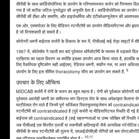
सीपीबी के साथ कार्डियोप्लेजिया के उपयोग के परिणामस्वरूप सर्जन को गिरफ्तार 
गया है जो सटीक जटिल पुनरोद्धार की अनुमति देता है। कार्डियोप्लेजिया का उपयोग क
सीपीबी की दीक्षा और समाप्ति, और हाइपोथर्मिया और एंटीकोआग्यूलेशन की आवश्यकता 
एक ओर, एक्सपोज़र के लिए मीडियन स्टर्नोटॉमी का उपयोग मीडियास्टिनम और हृदय क
है जो विनाशकारी हो सकते हैं।
कोरोनरी धमनी बाईपास सर्जरी के विकल्प के रूप में, पीसीआई कई रोड़ा साइटों में सी
1967 में, कोलेसोव ने पहली बार बाएं पूर्वकाल थोरैकोटॉमी के माध्यम से धड़कते द
प्रक्रिया का पहला विवरण था क्योंकि इसका उपयोग आज किया जाता है, हालांकि का
लिए वैकल्पिक दृष्टिकोण सही आईएमए, रेडियल धमनी, सफ़ीन नस, या अवर अधिजठर
5
उपयोग के लिए इस सीमित thoracotomy चीरा का उपयोग कर सकते हैं.
उपचार के लिए औचित्य
MIDCAB सर्जरी में रोगी के चयन का बहुत महत्व है। रोगी को पूर्वकाल कोरोनरी वाहिक
पूर्वकाल अवरोही धमनी का समीपस्थ भाग डिस्टल पोत के साथ अपेक्षाकृत फैलाना रो
मल्टीवेसल रोग वाले हैं जिनमें पूर्ण सर्जिकल रिवास्कुलराइजेशन को contraindica
स्टर्नोटॉमी को contraindicated है (पूर्व सर्जरी या मीडियास्टिनल स्थिति दी गई 
बाईपास को contraindicated है (कई सहरुग्णताओं या उच्च जोखिम की स्थिति जै
जब पीसीआई एक विपरीत एलर्जी या तकनीकी कठिनाइयों जैसे अत्यधिक स्टेनोटिक लंब
सीपीबी के साथ स्टर्नोटॉमी की तुलना में, एमआईडीसीएबी रोगियों को कम पोस्टऑपरे
10,11
कम एट्रियल फाइब्रिलेशन प्रदर्शित होता है।