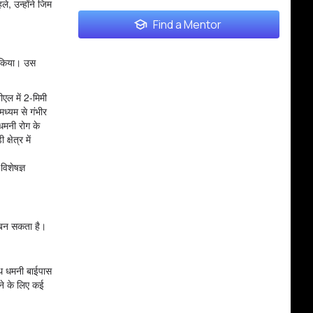
े, उन्होंने जिम
Find a Mentor
भव किया। उस
ीएल में 2-मिमी
मध्यम से गंभीर
 धमनी रोग के
षेत्र में
िशेषज्ञ
ण बन सकता है।
साथ धमनी बाईपास
ने के लिए कई