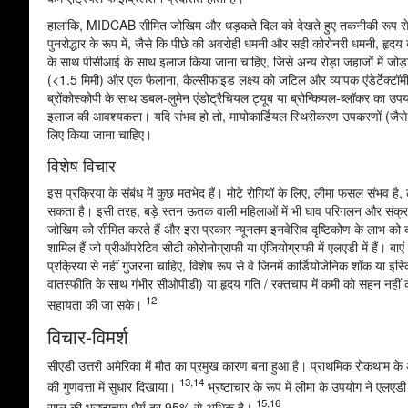
हालांकि, MIDCAB सीमित जोखिम और धड़कते दिल को देखते हुए तकनीकी रूप से मांग वा
पुनरोद्धार के रूप में, जैसे कि पीछे की अवरोही धमनी और सही कोरोनरी धमनी, हृदय 
के साथ पीसीआई के साथ इलाज किया जाना चाहिए, जिसे अन्य रोड़ा जहाजों में जोड़ा
(<1.5 मिमी) और एक फैलाना, कैल्सीफाइड लक्ष्य को जटिल और व्यापक एंडेर्टेक्टॉम
ब्रोंकोस्कोपी के साथ डबल-लुमेन एंडोट्रैचियल ट्यूब या ब्रोन्कियल-ब्लॉकर का उप
इलाज की आवश्यकता। यदि संभव हो तो, मायोकार्डियल स्थिरीकरण उपकरणों (जैस
लिए किया जाना चाहिए।
विशेष विचार
इस प्रक्रिया के संबंध में कुछ मतभेद हैं। मोटे रोगियों के लिए, लीमा फसल संभव है
सकता है। इसी तरह, बड़े स्तन ऊतक वाली महिलाओं में भी घाव परिगलन और संक्रमण (
जोखिम को सीमित करते हैं और इस प्रकार न्यूनतम इनवेसिव दृष्टिकोण के लाभ को कम 
शामिल हैं जो प्रीऑपरेटिव सीटी कोरोनोग्राफी या एंजियोग्राफी में एलएडी में हैं।
प्रक्रिया से नहीं गुजरना चाहिए, विशेष रूप से वे जिनमें कार्डियोजेनिक शॉक या इस्
वातस्फीति के साथ गंभीर सीओपीडी) या हृदय गति / रक्तचाप में कमी को सहन नहीं कर स
12
सहायता की जा सके।
विचार-विमर्श
सीएडी उत्तरी अमेरिका में मौत का प्रमुख कारण बना हुआ है। प्राथमिक रोकथाम के
13,14
की गुणवत्ता में सुधार दिखाया।
भ्रष्टाचार के रूप में लीमा के उपयोग ने एलएड
15,16
साल की भ्रष्टाचार धैर्य दर 95% से अधिक है।