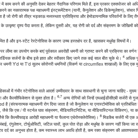
दिल में काम करने की अनुमति देकर बेहतर नैदानिक परिणाम मिले हैं, इस प्रकार एक्सपोजर को 
रने का नकारात्मक पक्ष महाधमनी इंस्ट्रूमेंटेशन (यानी, कैनुलेशन और डिकेन्यूलेशन), संचार ग
है जो रोगी को तीव्र भड़काऊ मध्यस्थता प्रतिक्रिया और हेमोडायनामिक परिवर्तनों के लिए तैय
े उत्कृष्ट दृश्य पैदा करता है, लेकिन दूसरी ओर, यह रोगी को दर्द और संक्रमण के जोखिमों 
मित है और इन-स्टेंट रेस्टेनोसिस के कारण उच्च हस्तक्षेप दर है, खासकर मधुमेह विषयों में।
िल पर लीमा का उपयोग करके बाएं पूर्वकाल अवरोही धमनी को ग्राफ्ट करने की प्रक्रिया का वर्ण
4
र्डियक सर्जनों के बीच इसे ज्ञात और स्वीकार किए जाने तक कई साल बीत चुके थे।
अधिक पूर्
 धमनी Y'd या T'd सुलभ कोरोनरी धमनियों (विकर्ण या circumflex शाखाओं) के लिए एक मु
ाओं में गंभीर स्टेनोसिस वाले आदर्श उम्मीदवार के साथ सावधानी से चुना जाना चाहिए - मुख्य र
6,7
ग और कैल्सीफिकेशन से मुक्त होता है।
अन्य रोगियों को जिन्हें एमआईडीसीएबी सर्जरी से गुज
ted है (संरचनात्मक महाधमनी रोग दिया जाता है जो कैनुलेशन या एनास्टोमोसिस को प्रतिबंधित 
है, जैसे कि एस / पी स्टर्नल घाव संक्रमण, मीडियास्टिनिटिस, या मीडियास्टिनल विकिरण), या कार
8
से कि कैल्सीफाइड आरोही महाधमनी या फैलाना एथेरोस्क्लेरोसिस)।
मिडकैब सर्जरी भी एक अच
ाई, एंगुलेशन, टोर्चुओसिटी, जटिल घावों, कुल पोत रोड़ा और मधुमेह के कारण नहीं किया जा
टिव दर्द का अनुभव होता है, कम स्वास्थ्य लाभ अवधि होती है, कम रक्त संक्रमण की आवश्यकता