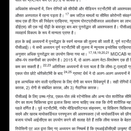
अधिकांश संस्थानों में, जिन रोगियों को सीपीबी और मीडियन स्टर्नोटॉमी की आवश्यकत
17
औसत अस्पताल में रहना पड़ता है।
कम जटिल मामलों या सीमित कोरोनरी संवहनी रो
साथ एक ही दिन की निर्वहन प्रक्रिया, न्यूनतम पोस्टप्रोसीजरल अवलोकन का लाभ ह
डीईएस) की एक नई पीढ़ी के बावजूद बार-बार पुनरोद्धार की आवश्यकता है। पीसीआई 
व्यवहार्य विकल्प के रूप में मान्यता प्राप्त है।
हाल के कई अध्ययनों में पुनरोद्धार के स्वर्ण मानक की तुलना की जाती है, पूर्ण स
पीसीआई)। ये सभी अध्ययन पूर्ण स्टर्नोटॉमी की तुलना में न्यूनतम इनवेसिव प्रक्रिया
17,18,19,20,21
अनुसार अधिक पुनरोद्धार का उपयोग किया गया था।
MIDCAB या हाइ
ऑफ-पंप तकनीकों का उपयोग है। 2015 में, दो अलग-अलग मेटा-विश्लेषण एक ही निष्कर
22,23
कम कर सकती है।
अतिरिक्त अध्ययनों से पता चला है कि लीमा-टू-एलएडी ग्राफ
24,25
एकल पोत छोटे थोरैकोटॉमी के बाद
ग्राफ्ट धैर्य ने दो अलग-अलग अध्ययनों मे
इस अत्यधिक मांग वाली प्रक्रिया के लिए रोगी का चयन विवेकपूर्ण है। सही रोगियों
कारक, 2) रोगी से संबंधित कारक, और 3) नैदानिक कारक।
पीसीआई के लिए उच्च-ग्रेड, एकल-पोत लंबे स्टेनोसिस और अन्य पोत शारीरिक सीम
रोग का शल्य चिकित्सा द्वारा इलाज किया जाना चाहिए जब तक कि रोगी शारीरिक म
पहले वर्णित है। पूर्व स्टर्नोटॉमी, गंभीर मीडियास्टिनल संक्रमण, या विकिरण चिकित्स
सदमे और खराब मायोकार्डियल परफ्यूजन की आवश्यकता (जो मायोकार्डियम को छीन
बजाय पांचवें आईसीएस का उपयोग करने की सलाह देते हैं ताकि लीमा फसल के बे
रिपोसिनी एट अल द्वारा किए गए अध्ययन का निष्कर्ष है कि एमआईडीसीएबी उत्कृष्ट 