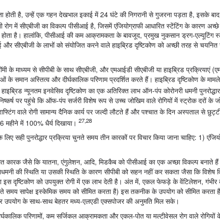
ा होती है, उन्हें एक गहन देखभाल इकाई में 24 घंटे की निगरानी से गुजरना पड़ता है, इसके बाद
ग में सीएबीजी का विकल्प पीसीआई है, जिसमें एंजियोग्राफी आधारित स्टेंटिंग के कारण अच्छे 
ोता है। हालांकि, पीसीआई की कम आक्रामकता के बावजूद, प्रमुख नुकसान ड्रग-एल्यूटिंग स्ट
और सीएबीजी के लाभों को संयोजित करने वाले हाइब्रिड दृष्टिकोण को अच्छी तरह से चयनित रोग
्टर्नोटॉमी के माध्यम से सीपीबी के साथ सीएबीजी, और एमआईडी सीएबीजी या हाइब्रिड प्रक्रियाएं
ओं के समान अस्तित्व और दीर्घकालिक परिणाम प्रदर्शित करते हैं। हाइब्रिड दृष्टिकोण के मामले मे
ब्रिड न्यूनतम इनवेसिव दृष्टिकोण का एक अतिरिक्त लाभ ऑन-पंप कोरोनरी धमनी पुनरोद्धा
्ष पर पहुंचे कि ऑफ-पंप सर्जरी विशेष रूप से उच्च जोखिम वाले रोगियों में स्ट्रोक दरों के
्टिंग वाले रोगी सामान्य दैनिक कार्य पर जल्दी लौटते हैं और पश्चात के दिन अस्पताल से छुट्टी 
27,28
ं 6 महीने में 100% धैर्य दिखाया।
 के लिए सही पुनरोद्धार प्रक्रिया चुनते समय तीन कारकों पर विचार किया जाना चाहिए: 1) एंजि
ित कारक जैसे कि यातना, एंगुलेशन, आदि, मिडकैब को पीसीआई का एक अच्छा विकल्प बनाते हैं
हाधमनी की स्थिति या उसकी स्थिति के कारण सीपीबी को सहन नहीं कर सकता जैसा कि विशेष वि
ा इस दृष्टिकोण को उपयुक्त रोगी में एक लाभ देती है। अंत में, एकल फेफड़े के वेंटिलेशन, गंभीर
ते समय सापेक्ष इस्केमिक समय को सीमित करता है) इस तकनीक के उपयोग को सीमित करता है
हतर उपयोग के साथ-साथ बेहतर मध्य-एलएडी एक्सपोजर की अनुमति मिल सके।
दीर्घकालिक परिणामों, कम सर्जिकल आक्रामकता और एकल-पोत या मल्टीवेसल रोग वाले रोगियों के 