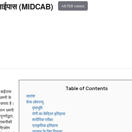
री बाईपास (MIDCAB)
46768 views
Table of Contents
 बाईपास
सारांश
 धमनी के
केस ओवरव्यू
ग करता है।
पृष्ठभूमि
्तन धमनी
रोगी का केंद्रित इतिहास
ुनरोद्धार,
शारीरिक परीक्षा
 तकनीकों
प्राकृतिक इतिहास
ष्टिकोण
उपचार के लिए विकल्प