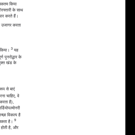
अधिकतम किया
िरफ्तारी के साथ
ार करते हैं।
को उजागर करता
3
न किया।
यह
ण पुनरोद्धार के
क्त खंड के
ूप से बाएं
रना चाहिए, वे
करता है),
्डियोपल्मोनरी
्छा विकल्प है
9
 सकता है।
 होती है, और