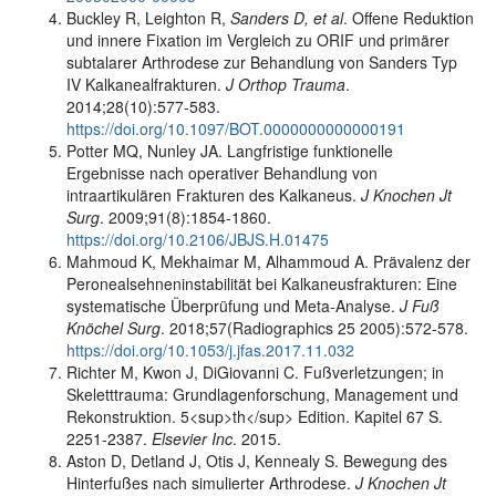
Buckley R, Leighton R,
Sanders D, et al
. Offene Reduktion
und innere Fixation im Vergleich zu ORIF und primärer
subtalarer Arthrodese zur Behandlung von Sanders Typ
IV Kalkanealfrakturen.
J Orthop Trauma
.
2014;28(10):577-583.
https://doi.org/10.1097/BOT.0000000000000191
Potter MQ, Nunley JA. Langfristige funktionelle
Ergebnisse nach operativer Behandlung von
intraartikulären Frakturen des Kalkaneus.
J Knochen Jt
Surg
. 2009;91(8):1854-1860.
https://doi.org/10.2106/JBJS.H.01475
Mahmoud K, Mekhaimar M, Alhammoud A. Prävalenz der
Peronealsehneninstabilität bei Kalkaneusfrakturen: Eine
systematische Überprüfung und Meta-Analyse.
J Fuß
Knöchel Surg
. 2018;57(Radiographics 25 2005):572-578.
https://doi.org/10.1053/j.jfas.2017.11.032
Richter M, Kwon J, DiGiovanni C. Fußverletzungen; in
Skeletttrauma: Grundlagenforschung, Management und
Rekonstruktion. 5<sup>th</sup> Edition. Kapitel 67 S.
2251-2387.
Elsevier Inc
. 2015.
Aston D, Detland J, Otis J, Kennealy S. Bewegung des
Hinterfußes nach simulierter Arthrodese.
J Knochen Jt