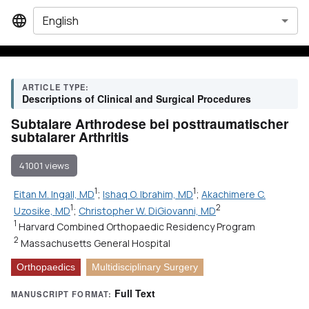
English
ARTICLE TYPE:
Descriptions of Clinical and Surgical Procedures
Subtalare Arthrodese bei posttraumatischer
subtalarer Arthritis
41001 views
1
1
Eitan M. Ingall, MD
;
Ishaq O. Ibrahim, MD
;
Akachimere C.
1
2
Uzosike, MD
;
Christopher W. DiGiovanni, MD
1
Harvard Combined Orthopaedic Residency Program
2
Massachusetts General Hospital
Orthopaedics
Multidisciplinary Surgery
Full Text
MANUSCRIPT FORMAT: