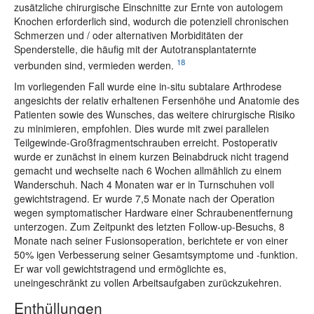
zusätzliche chirurgische Einschnitte zur Ernte von autologem
Knochen erforderlich sind, wodurch die potenziell chronischen
Schmerzen und / oder alternativen Morbiditäten der
Spenderstelle, die häufig mit der Autotransplantaternte
18
verbunden sind, vermieden werden.
Im vorliegenden Fall wurde eine in-situ subtalare Arthrodese
angesichts der relativ erhaltenen Fersenhöhe und Anatomie des
Patienten sowie des Wunsches, das weitere chirurgische Risiko
zu minimieren, empfohlen. Dies wurde mit zwei parallelen
Teilgewinde-Großfragmentschrauben erreicht. Postoperativ
wurde er zunächst in einem kurzen Beinabdruck nicht tragend
gemacht und wechselte nach 6 Wochen allmählich zu einem
Wanderschuh. Nach 4 Monaten war er in Turnschuhen voll
gewichtstragend. Er wurde 7,5 Monate nach der Operation
wegen symptomatischer Hardware einer Schraubenentfernung
unterzogen. Zum Zeitpunkt des letzten Follow-up-Besuchs, 8
Monate nach seiner Fusionsoperation, berichtete er von einer
50% igen Verbesserung seiner Gesamtsymptome und -funktion.
Er war voll gewichtstragend und ermöglichte es,
uneingeschränkt zu vollen Arbeitsaufgaben zurückzukehren.
Enthüllungen