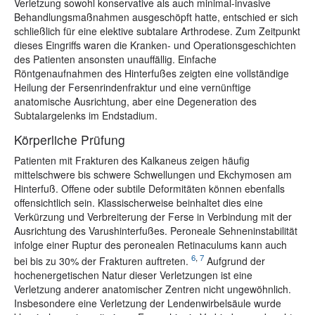
Verletzung sowohl konservative als auch minimal-invasive
Behandlungsmaßnahmen ausgeschöpft hatte, entschied er sich
schließlich für eine elektive subtalare Arthrodese. Zum Zeitpunkt
dieses Eingriffs waren die Kranken- und Operationsgeschichten
des Patienten ansonsten unauffällig. Einfache
Röntgenaufnahmen des Hinterfußes zeigten eine vollständige
Heilung der Fersenrindenfraktur und eine vernünftige
anatomische Ausrichtung, aber eine Degeneration des
Subtalargelenks im Endstadium.
Körperliche Prüfung
Patienten mit Frakturen des Kalkaneus zeigen häufig
mittelschwere bis schwere Schwellungen und Ekchymosen am
Hinterfuß. Offene oder subtile Deformitäten können ebenfalls
offensichtlich sein. Klassischerweise beinhaltet dies eine
Verkürzung und Verbreiterung der Ferse in Verbindung mit der
Ausrichtung des Varushinterfußes. Peroneale Sehneninstabilität
infolge einer Ruptur des peronealen Retinaculums kann auch
6
,
7
bei bis zu 30% der Frakturen auftreten.
Aufgrund der
hochenergetischen Natur dieser Verletzungen ist eine
Verletzung anderer anatomischer Zentren nicht ungewöhnlich.
Insbesondere eine Verletzung der Lendenwirbelsäule wurde