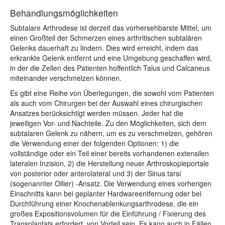
Behandlungsmöglichkeiten
Subtalare Arthrodese ist derzeit das vorhersehbarste Mittel, um
einen Großteil der Schmerzen eines arthritischen subtalären
Gelenks dauerhaft zu lindern. Dies wird erreicht, indem das
erkrankte Gelenk entfernt und eine Umgebung geschaffen wird,
in der die Zellen des Patienten hoffentlich Talus und Calcaneus
miteinander verschmelzen können.
Es gibt eine Reihe von Überlegungen, die sowohl vom Patienten
als auch vom Chirurgen bei der Auswahl eines chirurgischen
Ansatzes berücksichtigt werden müssen. Jeder hat die
jeweiligen Vor- und Nachteile. Zu den Möglichkeiten, sich dem
subtalaren Gelenk zu nähern, um es zu verschmelzen, gehören
die Verwendung einer der folgenden Optionen: 1) die
vollständige oder ein Teil einer bereits vorhandenen extensilen
lateralen Inzision, 2) die Herstellung neuer Arthroskopieportale
von posterior oder anterolateral und 3) der Sinus tarsi
(sogenannter Ollier) -Ansatz. Die Verwendung eines vorherigen
Einschnitts kann bei geplanter Hardwareentfernung oder bei
Durchführung einer Knochenablenkungsarthrodese, die ein
großes Expositionsvolumen für die Einführung / Fixierung des
Transplantats erfordert, von Vorteil sein. Es kann auch in Fällen