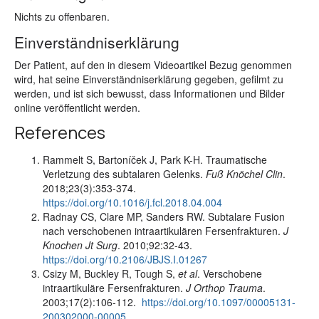
Nichts zu offenbaren.
Einverständniserklärung
Der Patient, auf den in diesem Videoartikel Bezug genommen
wird, hat seine Einverständniserklärung gegeben, gefilmt zu
werden, und ist sich bewusst, dass Informationen und Bilder
online veröffentlicht werden.
References
Rammelt S, Bartoníček J, Park K-H. Traumatische
Verletzung des subtalaren Gelenks.
Fuß Knöchel Clin
.
2018;23(3):353-374.
https://doi.org/10.1016/j.fcl.2018.04.004
Radnay CS, Clare MP, Sanders RW. Subtalare Fusion
nach verschobenen intraartikulären Fersenfrakturen.
J
Knochen Jt Surg
. 2010;92:32-43.
https://doi.org/10.2106/JBJS.I.01267
Csizy M, Buckley R, Tough S,
et al
. Verschobene
intraartikuläre Fersenfrakturen.
J Orthop Trauma
.
2003;17(2):106-112.
https://doi.org/10.1097/00005131-
200302000-00005