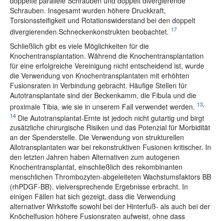
doppelte parallele Schrauben und doppelt divergierende
Schrauben. Insgesamt wurden höhere Druckkraft,
Torsionssteifigkeit und Rotationswiderstand bei den doppelt
17
divergierenden Schneckenkonstrukten beobachtet.
Schließlich gibt es viele Möglichkeiten für die
Knochentransplantation. Während die Knochentransplantation
für eine erfolgreiche Vereinigung nicht entscheidend ist, wurde
die Verwendung von Knochentransplantaten mit erhöhten
Fusionsraten in Verbindung gebracht. Häufige Stellen für
Autotransplantate sind der Beckenkamm, die Fibula und die
13
,
proximale Tibia, wie sie in unserem Fall verwendet werden.
14
Die Autotransplantat-Ernte ist jedoch nicht gutartig und birgt
zusätzliche chirurgische Risiken und das Potenzial für Morbidität
an der Spenderstelle. Die Verwendung von strukturellen
Allotransplantaten war bei rekonstruktiven Fusionen kritischer. In
den letzten Jahren haben Alternativen zum autogenen
Knochentransplantat, einschließlich des rekombinanten
menschlichen Thrombozyten-abgeleiteten Wachstumsfaktors BB
(rhPDGF-BB), vielversprechende Ergebnisse erbracht. In
einigen Fällen hat sich gezeigt, dass die Verwendung
alternativer Wirkstoffe sowohl bei der Hinterfuß- als auch bei der
Knöchelfusion höhere Fusionsraten aufweist, ohne dass