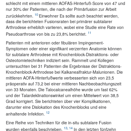
schlecht mit einem mittleren AOFAS-Hinterfuß-Score von 47 und
nur 30% der Patienten, die nach der Primärfusion zur Arbeit
10
zurückkehrten.
Einwohner Es sollte auch beachtet werden,
dass die berichteten Fusionsraten bei primärer subtalarer
Arthrodese erheblich variieren, wobei eine Studie eine Rate von
11
Pseudoarthrose von bis zu 23,8% berichtet.
Patienten mit anterioren oder fibulären Impingement-
Symptomen oder einer signifikant verzerrten Anatomie können
für subtalare Arthrodese mit Knochenblock-Distraktions- oder
Osteotomietechniken indiziert sein. Rammelt und Kollegen
untersuchten bei 31 Patienten die Ergebnisse der Distraktions-
Knochenblock-Arthrodese bei Kalkanealfraktur-Malunionen. Die
mittleren AOFA-Hinterfußwerte verbesserten sich von 23,5
präoperativ auf 73,2 bei einer mittleren Nachbeobachtungszeit
von 33 Monaten. Die Talocalcanealhöhe wurde um fast 62%
und der Talardeklinationswinkel um einen Mittelwert von 38,5
Grad korrigiert. Sie berichteten über vier Komplikationen,
darunter eine Dislokation des Knochenblocks und eine
12
anhaltende Infektion.
Eine Reihe von Techniken für die in-situ subtalare Fusion
13
,
14
wurden ebenfalls beschrieben.
In den letzten fünfzehn