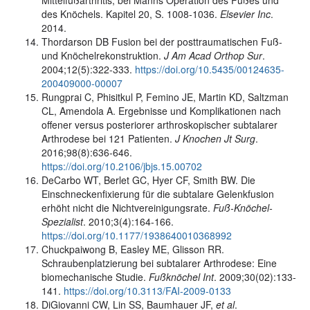
Mittelfußarthritis, bei Manns Operation des Fußes und
des Knöchels. Kapitel 20, S. 1008-1036.
Elsevier Inc
.
2014.
Thordarson DB Fusion bei der posttraumatischen Fuß-
und Knöchelrekonstruktion.
J Am Acad Orthop Sur
.
2004;12(5):322-333.
https://doi.org/10.5435/00124635-
200409000-00007
Rungprai C, Phisitkul P, Femino JE, Martin KD, Saltzman
CL, Amendola A. Ergebnisse und Komplikationen nach
offener versus posteriorer arthroskopischer subtalarer
Arthrodese bei 121 Patienten.
J Knochen Jt Surg
.
2016;98(8):636-646.
https://doi.org/10.2106/jbjs.15.00702
DeCarbo WT, Berlet GC, Hyer CF, Smith BW. Die
Einschneckenfixierung für die subtalare Gelenkfusion
erhöht nicht die Nichtvereinigungsrate.
Fuß-Knöchel-
Spezialist
. 2010;3(4):164-166.
https://doi.org/10.1177/1938640010368992
Chuckpaiwong B, Easley ME, Glisson RR.
Schraubenplatzierung bei subtalarer Arthrodese: Eine
biomechanische Studie.
Fußknöchel Int
. 2009;30(02):133-
141.
https://doi.org/10.3113/FAI-2009-0133
DiGiovanni CW, Lin SS, Baumhauer JF,
et al
.