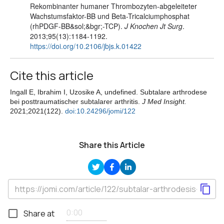
Rekombinanter humaner Thrombozyten-abgeleiteter
Wachstumsfaktor-BB und Beta-Tricalciumphosphat
(rhPDGF-BB&sol;&bgr;-TCP).
J Knochen Jt Surg
.
2013;95(13):1184-1192.
https://doi.org/10.2106/jbjs.k.01422
Cite this article
Ingall E, Ibrahim I, Uzosike A, undefined. Subtalare arthrodese
bei posttraumatischer subtalarer arthritis.
J Med Insight.
2021;2021(122).
doi:10.24296/jomi/122
Share this Article
Share at