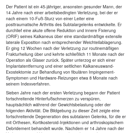
Der Patient ist ein 45-jähriger, ansonsten gesunder Mann, der
14 Jahre nach einer arbeitsbedingten Verletzung, bei der er
nach einem 10-Fuß-Sturz von einer Leiter eine
posttraumatische Arthritis des Subtalargelenks entwickelte. Er
durchlief eine akute offene Reduktion und innere Fixierung
(ORIF) seines Kalkaneus über eine standardmäßige extensile
laterale Exposition nach entsprechender Weichteilablagerung.
Er ging 12 Wochen nach der Verletzung zur routinemäßigen
Frakturheilung über und kehrte schließlich 11 Monate nach der
Operation als Glaser zurück. Später unterzog er sich einer
Implantatentfernung und einer seitlichen Kalkaneuswand-
Exostektomie zur Behandlung von fibulären Impingement-
Symptomen und Hardware-Reizungen etwa 8 Monate nach
seinem Indexverfahren.
Sieben Jahre nach der ersten Verletzung begann der Patient
fortschreitende Hinterfußschmerzen zu verspüren,
hauptsächlich während der Gewichtsbelastung oder der
folgenden Aktivität. Die Bildgebung zu dieser Zeit zeigte eine
fortschreitende Degeneration des subtalaren Gelenks, für die er
mit Orthesen, Kortikosteroid-Injektionen und arthroskopischem
Debridement behandelt wurde. Nachdem er 14 Jahre nach der