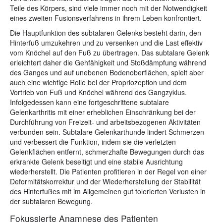
Teile des Körpers, sind viele immer noch mit der Notwendigkeit
eines zweiten Fusionsverfahrens in ihrem Leben konfrontiert.
Die Hauptfunktion des subtalaren Gelenks besteht darin, den
Hinterfuß umzukehren und zu versenken und die Last effektiv
vom Knöchel auf den Fuß zu übertragen. Das subtalare Gelenk
erleichtert daher die Gehfähigkeit und Stoßdämpfung während
des Ganges und auf unebenen Bodenoberflächen, spielt aber
auch eine wichtige Rolle bei der Propriozeption und dem
Vortrieb von Fuß und Knöchel während des Gangzyklus.
Infolgedessen kann eine fortgeschrittene subtalare
Gelenkarthritis mit einer erheblichen Einschränkung bei der
Durchführung von Freizeit- und arbeitsbezogenen Aktivitäten
verbunden sein. Subtalare Gelenkarthunde lindert Schmerzen
und verbessert die Funktion, indem sie die verletzten
Gelenkflächen entfernt, schmerzhafte Bewegungen durch das
erkrankte Gelenk beseitigt und eine stabile Ausrichtung
wiederherstellt. Die Patienten profitieren in der Regel von einer
Deformitätskorrektur und der Wiederherstellung der Stabilität
des Hinterfußes mit im Allgemeinen gut tolerierten Verlusten in
der subtalaren Bewegung.
Fokussierte Anamnese des Patienten