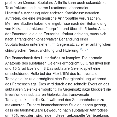
profitieren können. Subtalare Arthritis kann auch sekundär zu
Talarfrakturen, subtalaren Luxationen, abnormaler
Hinterfußausrichtung oder anderen Krankheitszuständen
auftreten, die eine systemische Arthropathie verursachen.
Mehrere Studien haben die Ergebnisse nach der Behandlung
von Kalkaneusfrakturen überprüft, und über die 5-fache Anzahl
der Patienten, die eine Fersenhautfraktur erleiden, muss sich
nach anfänglicher konservativer Behandlung einer
Subtalarfusion unterziehen, im Gegensatz zu einer anfänglichen
3
,
5
,
7
chirurgischen Neuausrichtung und Fixierung.
Die Biomechanik des Hinterfußes ist komplex. Die normale
Anatomie des subtalaren Gelenks ermöglicht 30 Grad Inversion
und 15 Grad Eversion. 8 Das subtalare Gelenk spielt eine
entscheidende Rolle bei der Flexibilität des transversalen
Tarsalgelenks und ermöglicht eine Energieableitung während
des Fersenschlags. Dies wird durch eine schnelle Eversion des
subtalaren Gelenks ermöglicht. Im Gegensatz dazu blockiert die
Inversion des subtalaren Gelenks das transversale
Tarsalgelenk, um die Kraft während des Zehenabhebens zu
maximieren. Frühere biomechanische Studien haben gezeigt,
dass die talonaviculäre Bewegung nach subtalarer Arthrodese
um 75% reduziert wird, indem dieser gekoppelte Verriegelungs-