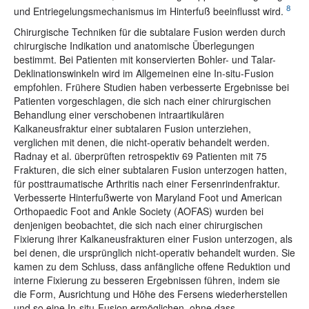
8
und Entriegelungsmechanismus im Hinterfuß beeinflusst wird.
Chirurgische Techniken für die subtalare Fusion werden durch
chirurgische Indikation und anatomische Überlegungen
bestimmt. Bei Patienten mit konservierten Bohler- und Talar-
Deklinationswinkeln wird im Allgemeinen eine In-situ-Fusion
empfohlen. Frühere Studien haben verbesserte Ergebnisse bei
Patienten vorgeschlagen, die sich nach einer chirurgischen
Behandlung einer verschobenen intraartikulären
Kalkaneusfraktur einer subtalaren Fusion unterziehen,
verglichen mit denen, die nicht-operativ behandelt werden.
Radnay et al. überprüften retrospektiv 69 Patienten mit 75
Frakturen, die sich einer subtalaren Fusion unterzogen hatten,
für posttraumatische Arthritis nach einer Fersenrindenfraktur.
Verbesserte Hinterfußwerte von Maryland Foot und American
Orthopaedic Foot and Ankle Society (AOFAS) wurden bei
denjenigen beobachtet, die sich nach einer chirurgischen
Fixierung ihrer Kalkaneusfrakturen einer Fusion unterzogen, als
bei denen, die ursprünglich nicht-operativ behandelt wurden. Sie
kamen zu dem Schluss, dass anfängliche offene Reduktion und
interne Fixierung zu besseren Ergebnissen führen, indem sie
die Form, Ausrichtung und Höhe des Fersens wiederherstellen
und so eine In-situ-Fusion ermöglichen, ohne dass