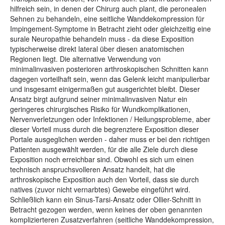
hilfreich sein, in denen der Chirurg auch plant, die peronealen
Sehnen zu behandeln, eine seitliche Wanddekompression für
Impingement-Symptome in Betracht zieht oder gleichzeitig eine
surale Neuropathie behandeln muss - da diese Exposition
typischerweise direkt lateral über diesen anatomischen
Regionen liegt. Die alternative Verwendung von
minimalinvasiven posterioren arthroskopischen Schnitten kann
dagegen vorteilhaft sein, wenn das Gelenk leicht manipulierbar
und insgesamt einigermaßen gut ausgerichtet bleibt. Dieser
Ansatz birgt aufgrund seiner minimalinvasiven Natur ein
geringeres chirurgisches Risiko für Wundkomplikationen,
Nervenverletzungen oder Infektionen / Heilungsprobleme, aber
dieser Vorteil muss durch die begrenztere Exposition dieser
Portale ausgeglichen werden - daher muss er bei den richtigen
Patienten ausgewählt werden, für die alle Ziele durch diese
Exposition noch erreichbar sind. Obwohl es sich um einen
technisch anspruchsvolleren Ansatz handelt, hat die
arthroskopische Exposition auch den Vorteil, dass sie durch
natives (zuvor nicht vernarbtes) Gewebe eingeführt wird.
Schließlich kann ein Sinus-Tarsi-Ansatz oder Ollier-Schnitt in
Betracht gezogen werden, wenn keines der oben genannten
komplizierteren Zusatzverfahren (seitliche Wanddekompression,