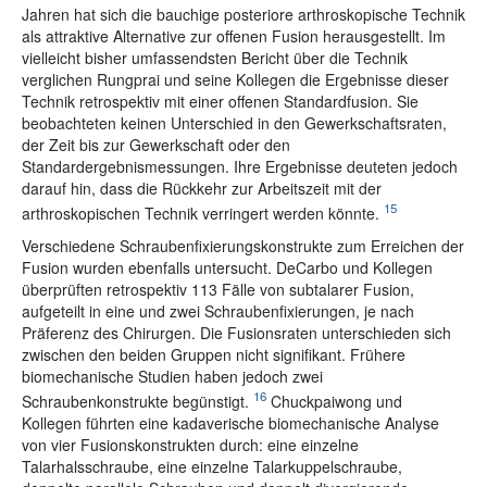
Jahren hat sich die bauchige posteriore arthroskopische Technik
als attraktive Alternative zur offenen Fusion herausgestellt. Im
vielleicht bisher umfassendsten Bericht über die Technik
verglichen Rungprai und seine Kollegen die Ergebnisse dieser
Technik retrospektiv mit einer offenen Standardfusion. Sie
beobachteten keinen Unterschied in den Gewerkschaftsraten,
der Zeit bis zur Gewerkschaft oder den
Standardergebnismessungen. Ihre Ergebnisse deuteten jedoch
darauf hin, dass die Rückkehr zur Arbeitszeit mit der
15
arthroskopischen Technik verringert werden könnte.
Verschiedene Schraubenfixierungskonstrukte zum Erreichen der
Fusion wurden ebenfalls untersucht. DeCarbo und Kollegen
überprüften retrospektiv 113 Fälle von subtalarer Fusion,
aufgeteilt in eine und zwei Schraubenfixierungen, je nach
Präferenz des Chirurgen. Die Fusionsraten unterschieden sich
zwischen den beiden Gruppen nicht signifikant. Frühere
biomechanische Studien haben jedoch zwei
16
Schraubenkonstrukte begünstigt.
Chuckpaiwong und
Kollegen führten eine kadaverische biomechanische Analyse
von vier Fusionskonstrukten durch: eine einzelne
Talarhalsschraube, eine einzelne Talarkuppelschraube,