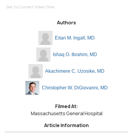
Set to Current Video Time
Authors
Eitan M. Ingall, MD
Ishaq O. Ibrahim, MD
Akachimere C. Uzosike, MD
Christopher W. DiGiovanni, MD
Filmed At:
Massachusetts General Hospital
Article Information