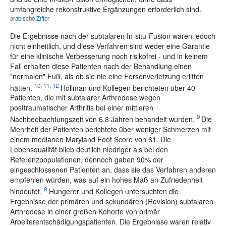
umfangreiche rekonstruktive Ergänzungen erforderlich sind.
arabische Ziffer
Die Ergebnisse nach der subtalaren In-situ-Fusion waren jedoch
nicht einheitlich, und diese Verfahren sind weder eine Garantie
für eine klinische Verbesserung noch risikofrei - und in keinem
Fall erhalten diese Patienten nach der Behandlung einen
"normalen" Fuß, als ob sie nie eine Fersenverletzung erlitten
10
,
11
,
12
hätten.
Hollman und Kollegen berichteten über 40
Patienten, die mit subtalarer Arthrodese wegen
posttraumatischer Arthritis bei einer mittleren
9
Nachbeobachtungszeit von 6,8 Jahren behandelt wurden.
Die
Mehrheit der Patienten berichtete über weniger Schmerzen mit
einem medianen Maryland Foot Score von 61. Die
Lebensqualität blieb deutlich niedriger als bei den
Referenzpopulationen, dennoch gaben 90% der
eingeschlossenen Patienten an, dass sie das Verfahren anderen
empfehlen würden, was auf ein hohes Maß an Zufriedenheit
9
hindeutet.
Hungerer und Kollegen untersuchten die
Ergebnisse der primären und sekundären (Revision) subtalaren
Arthrodese in einer großen Kohorte von primär
Arbeiterentschädigungspatienten. Die Ergebnisse waren relativ