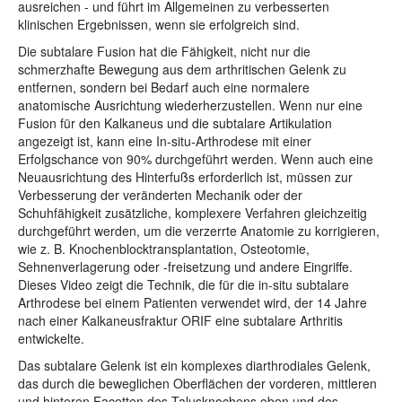
ausreichen - und führt im Allgemeinen zu verbesserten
klinischen Ergebnissen, wenn sie erfolgreich sind.
Die subtalare Fusion hat die Fähigkeit, nicht nur die
schmerzhafte Bewegung aus dem arthritischen Gelenk zu
entfernen, sondern bei Bedarf auch eine normalere
anatomische Ausrichtung wiederherzustellen. Wenn nur eine
Fusion für den Kalkaneus und die subtalare Artikulation
angezeigt ist, kann eine In-situ-Arthrodese mit einer
Erfolgschance von 90% durchgeführt werden. Wenn auch eine
Neuausrichtung des Hinterfußs erforderlich ist, müssen zur
Verbesserung der veränderten Mechanik oder der
Schuhfähigkeit zusätzliche, komplexere Verfahren gleichzeitig
durchgeführt werden, um die verzerrte Anatomie zu korrigieren,
wie z. B. Knochenblocktransplantation, Osteotomie,
Sehnenverlagerung oder -freisetzung und andere Eingriffe.
Dieses Video zeigt die Technik, die für die in-situ subtalare
Arthrodese bei einem Patienten verwendet wird, der 14 Jahre
nach einer Kalkaneusfraktur ORIF eine subtalare Arthritis
entwickelte.
Das subtalare Gelenk ist ein komplexes diarthrodiales Gelenk,
das durch die beweglichen Oberflächen der vorderen, mittleren
und hinteren Facetten des Talusknochens oben und des