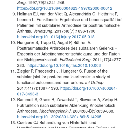
Surg.
1997;79(2):241-246.
https://doi.org/10.2106/00004623-199702000-00012
Hollman EJ, van der Vliet Q, Alexandridis G, Hietbrink F,
Leenen L. Funktionelle Ergebnisse und Lebensqualität bei
Patienten mit subtalarer Arthrodese für posttraumatische
Arthritis.
Verletzung
. 2017;48(7):1696-1700.
https://doi.org/10.1016/j.injury.2017.05.018
Hungerer S, Trapp O, Augat P, Bühren V.
Posttraumatische Arthrodese des subtalaren Gelenks –
Ergebnis der Arbeitnehmerentschädigung und der Raten
der Nichtgewerkschaft.
Fußknöchel Surg
. 2011;17(4):277-
283.
https://doi.org/10.1016/j.fas.2010.10.003
Ziegler P, Friederichs J, Hungerer S. Fusion of the
subtalar joint for post-traumatic arthrosis: a study of
functional outcomes and non-unions.
Int Orthop
.
2017;41(7):1387-1393.
https://doi.org/10.1007/s00264-
017-3493-3
Rammelt S, Grass R, Zawadski T, Biewener A, Zwipp H.
Fußfunktion nach subtalarer Ablenkung Knochenblock-
Arthrodese.
Knochengelenk J
. 2004;86-B(5):659-668.
https://doi.org/10.1302/0301-620x.86b5.14205
Coetzee CJ Behandlung von Hinterfuß- und