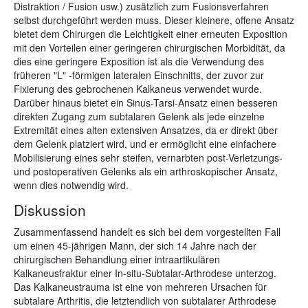
Distraktion / Fusion usw.) zusätzlich zum Fusionsverfahren
selbst durchgeführt werden muss. Dieser kleinere, offene Ansatz
bietet dem Chirurgen die Leichtigkeit einer erneuten Exposition
mit den Vorteilen einer geringeren chirurgischen Morbidität, da
dies eine geringere Exposition ist als die Verwendung des
früheren "L" -förmigen lateralen Einschnitts, der zuvor zur
Fixierung des gebrochenen Kalkaneus verwendet wurde.
Darüber hinaus bietet ein Sinus-Tarsi-Ansatz einen besseren
direkten Zugang zum subtalaren Gelenk als jede einzelne
Extremität eines alten extensiven Ansatzes, da er direkt über
dem Gelenk platziert wird, und er ermöglicht eine einfachere
Mobilisierung eines sehr steifen, vernarbten post-Verletzungs-
und postoperativen Gelenks als ein arthroskopischer Ansatz,
wenn dies notwendig wird.
Diskussion
Zusammenfassend handelt es sich bei dem vorgestellten Fall
um einen 45-jährigen Mann, der sich 14 Jahre nach der
chirurgischen Behandlung einer intraartikulären
Kalkaneusfraktur einer In-situ-Subtalar-Arthrodese unterzog.
Das Kalkaneustrauma ist eine von mehreren Ursachen für
subtalare Arthritis, die letztendlich von subtalarer Arthrodese