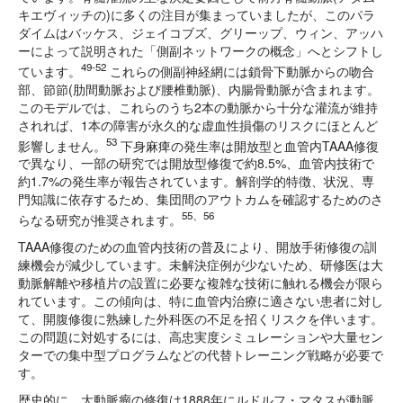
キエヴィッチの)に多くの注目が集まっていましたが、このパラ
ダイムはバッケス、ジェイコブズ、グリーップ、ウィン、アッハ
ーによって説明された「側副ネットワークの概念」へとシフトし
49-52
ています。
これらの側副神経網には鎖骨下動脈からの吻合
部、節節(肋間動脈および腰椎動脈)、内腸骨動脈が含まれます。
このモデルでは、これらのうち2本の動脈から十分な灌流が維持
されれば、1本の障害が永久的な虚血性損傷のリスクにほとんど
53
影響しません。
下身麻痺の発生率は開放型と血管内TAAA修復
で異なり、一部の研究では開放型修復で約8.5%、血管内技術で
約1.7%の発生率が報告されています。解剖学的特徴、状況、専
門知識に依存するため、集団間のアウトカムを確認するためのさ
55、56
らなる研究が推奨されます。
TAAA修復のための血管内技術の普及により、開放手術修復の訓
練機会が減少しています。未解決症例が少ないため、研修医は大
動脈解離や移植片の設置に必要な複雑な技術に触れる機会が限ら
れています。この傾向は、特に血管内治療に適さない患者に対し
て、開腹修復に熟練した外科医の不足を招くリスクを伴います。
この問題に対処するには、高忠実度シミュレーションや大量セン
ターでの集中型プログラムなどの代替トレーニング戦略が必要で
す。
歴史的に、大動脈瘤の修復は1888年にルドルフ・マタスが動脈