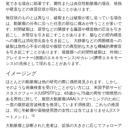
覚できる場合に顕著です。菌性または炎症性動脈瘤の場合、発熱
や硬直などの体質症状が現れることがあります。
無症状のものとは異なり、破裂または破裂が差し迫っている場合
は、動脈瘤の分布に沿った任意の部位に痛みが伴うことが多いで
す。封閉破裂は、尿管などの隣接する臓器や構造物の圧迫を引き
起こし、水腎症を引き起こすことがあります。腸などの腔内構造
への瘻孔は消化管出血を引き起こし、大静脈などの周囲構造への
破裂は急性心不全の発症や腹部での典型的な大きな機械的摩擦音
を引き起こすことがあります。後腹膜への封閉性破裂は、外側に
グレイターナー(側腹のエキキモーシス)やカレン(臍帯エキキモー
シス)の兆候として現れることがあります。
イメージング
ほとんどの動脈瘤は他の研究の際に偶然発見されます。しかし、
そのような画像検査を受けたことがない方には、米国予防サービ
スタスクフォース(USPSTF)は、65歳から75歳の男性で喫煙歴の
ある男性に対して、腹部大動脈瘤(AAA)スクリーニングのために
一度の腹部超音波検査を推奨しています(B推奨)。これらの推奨
は、同じ年齢層や薬物使用歴の女性には当てはまりません(Iステ
12
ートメント)。
大動脈瘤と診断された患者は、拡張の大きさに応じてフォローア