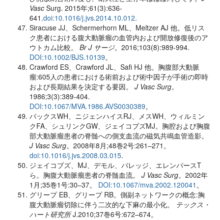
Vasc
Surg. 2015年;61(3):636-
641.
doi:10.1016/j.jvs.2014.10.012
.
Siracuse JJ、Schermerhorn ML、Meltzer AJ 他。低リス
ク患者における腹大動脈瘤の血管内および開放修復後のア
ウトカム比較。
Br J サージ
。2016;103(8):989-994.
DOI:10.1002/BJS.10139
。
Crawford ES、Crawford JL、Safi HJ 他。胸腹部大動脈
瘤:605人の患者における術前および術中因子が手術の即時
および長期結果を決定する要因。
J Vasc Surg
。
1986;3(3):389-404.
DOI:10.1067/MVA.1986.AVS0030389
。
バックスWH、ニジェンハイスRJ、メスWH、ウィルミン
クFA、シュリンクGW、ジェイコブズMJ。胸腔および胸腹
部大動脈瘤患者の脊髄への側支血流の磁気共鳴血管造影。
J Vasc Surg
。2008年8月;48巻2号:261–271。
doi:10.1016/j.jvs.2008.03.015
.
ジェイコブズ、MJ、デモル、バレッジ、エレンバースT
ら。胸腹大動脈瘤患者の脊髄血流。
J Vasc Surg
。2002年
1月;35巻1号:30–37。
DOI:10.1067/mva.2002.120041
。
グリープ EB、グリープ RB。側副ネットワークの概念:胸
腹大動脈瘤切除に伴う二次的な下麻の最小化。
テックス・
ハート研究所
J.2010;37巻6号:672–674。