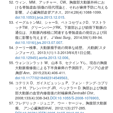
ウィン、MM、アッチャー、CW。胸腹部大動脈外科にお
ける脊髄虚血/損傷の現代理論と、それが麻痺予防に与える
影響。
J 心臓胸部血管アネス。
2014;28(4):1088-1099.
doi:10.1053/j.jvca.2013.12.015
.
イーグルトンMJ、シャーS、ペトコセヴェクD、マストラ
ッチTM、グリーンバーグRK。下腹部および鎖骨下動脈の
通位は、大動脈内移植に関連する脊髄虚血の発症および回
復に影響を与えます。
J Vasc Surg
。2014;59(1):89-94.
doi:10.1016/j.jvs.2013.07.007
.
クーリー検事。大動脈瘤手術の簡単な経歴。
大動脈(スタ
ンフォード)。
2013;1(1):1-3.2013年6月1日公開。
doi:10.12945/j.aorta.2013.12.006
。
ウォンコンラット W、山本 S、セクイン Yら。現在の胸腹
大動脈瘤修復による下半身麻痺の予測因子。
アジア心血管
胸部 Ann
。2015;23(4):406-411.
doi:10.1177/0218492314549563
。
コテリス D、ガイスビュッシュ P、フォン・テング-コブリ
ック H、アレンバーグ JR、ベックラー D. 胸部および胸腹
部大動脈の血管内修復後の対極
麻痺
Zentralbl Chir
。
2008;133(4):338-343.
DOI:10.1055/S-2008-1076903
。
フレデリック・ジュニア、ウー・ヤージャ。胸腹部大動脈
瘤。
アン心臓胸部外科
。2012;1(3):277-285.
DOI:10.3978/j.ISSN.2225-319X.2012.09.01
.