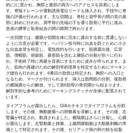
的に)に置かれ、胸部と腹部の両方へのアクセスを容易にしま
す。脊髄ドレーンや運動誘発電位リードも挿入され、手技中に脊
髄の評価が行われます。主な切開は、脊柱と肩甲骨の間の首の基
部に斜めに行われ、肩甲骨の先端の下を通り肋骨に平行に進み、
患者の臍帯と恥骨結合の間の隙間で終わります。
一次切開では、腱膜が切開全体に完全に露出する前に貫通しない
ように注意が必要です。ヘパリン投与時に出血を防ぐために小さ
な出血血管を特定し、電気焼灼を行います。筋膜露出後、広背
筋、僧帽筋、前鋸筋、菱形筋を含む上層筋の分裂が別々に行わ
れ、手術終了時に再建を容易にするために皮弁が作られます。ま
た、筋肉の再建のための解剖学的境界を特定するためにマーキン
グ縫合も行われます。6番目の肋骨は特定され、胸腔への入口と
なるため、マークが付けられます。挿入は肋間筋の分割、後肋骨
の横隔膜からの解放、そして第6肋骨の骨切開から始まります。
解剖学的な参考のためにマーキングステッチが全体に配置されて
います。
ダイアフラムが露出したら、GIAホチキスでダイアフラムを分割
します。その後、胸動脈瘤への肺癒着を溶解します。その後、左
腎臓が特定され、動員されました。横隔膜はさらに分裂し、心膜
が露出します。左腎動脈と静脈、上腸間膜動脈は大動脈剥離の準
備として特定されます。その後、セリアック病の幹の枝を結紮