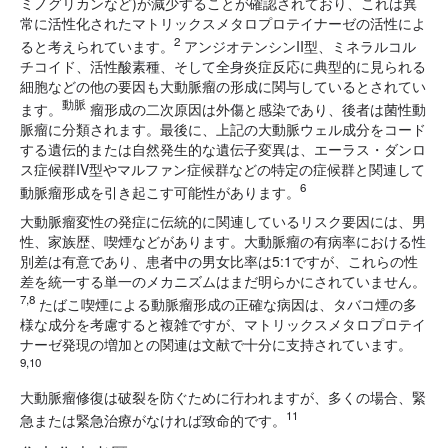
ミノグリカンなど)が減少することが確認されており、これは異
常に活性化されたマトリックスメタロプロテイナーゼの活性によ
2
ると考えられています。
アンジオテンシンII型、ミネラルコル
チコイド、活性酸素種、そして全身炎症反応に典型的に見られる
細胞などの他の要因も大動脈瘤の形成に関与しているとされてい
動脈
ます。
瘤形成の二次原因は外傷と感染であり、後者は菌性動
脈瘤に分類されます。最後に、上記の大動脈ウェル成分をコード
する遺伝的または自然発生的な遺伝子変異は、エーラス・ダンロ
ス症候群IV型やマルファン症候群などの特定の症候群と関連して
6
動脈瘤形成を引き起こす可能性があります。
大動脈瘤変性の発症に伝統的に関連しているリスク要因には、男
性、家族歴、喫煙などがあります。大動脈瘤の有病率における性
別差は有意であり、患者中の男女比率は5:1ですが、これらの性
差を統一する単一のメカニズムはまだ明らかにされていません。
7,8
たばこ喫煙による動脈瘤形成の正確な病因は、タバコ煙の多
様な成分を考慮すると複雑ですが、マトリックスメタロプロテイ
ナーゼ発現の増加との関連は文献で十分に支持されています。
9,10
大動脈瘤修復は破裂を防ぐために行われますが、多くの場合、緊
11
急または緊急治療がなければ致命的です。