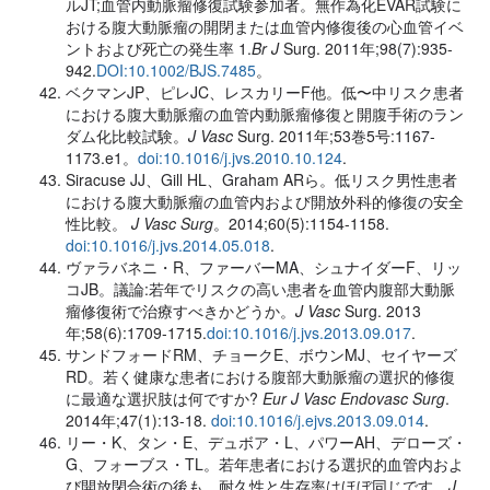
ルJT;血管内動脈瘤修復試験参加者。無作為化EVAR試験に
おける腹大動脈瘤の開閉または血管内修復後の心血管イベ
ントおよび死亡の発生率 1.
Br J
Surg. 2011年;98(7):935-
942.
DOI:10.1002/BJS.7485
。
ベクマンJP、ピレJC、レスカリーF他。低〜中リスク患者
における腹大動脈瘤の血管内動脈瘤修復と開腹手術のラン
ダム化比較試験。
J Vasc
Surg. 2011年;53巻5号:1167-
1173.e1。
doi:10.1016/j.jvs.2010.10.124
.
Siracuse JJ、Gill HL、Graham ARら。低リスク男性患者
における腹大動脈瘤の血管内および開放外科的修復の安全
性比較。
J Vasc Surg
。2014;60(5):1154-1158.
doi:10.1016/j.jvs.2014.05.018
.
ヴァラバネニ・R、ファーバーMA、シュナイダーF、リッ
コJB。議論:若年でリスクの高い患者を血管内腹部大動脈
瘤修復術で治療すべきかどうか。
J Vasc
Surg. 2013
年;58(6):1709-1715.
doi:10.1016/j.jvs.2013.09.017
.
サンドフォードRM、チョークE、ボウンMJ、セイヤーズ
RD。若く健康な患者における腹部大動脈瘤の選択的修復
に最適な選択肢は何ですか?
Eur J Vasc Endovasc Surg
.
2014年;47(1):13-18.
doi:10.1016/j.ejvs.2013.09.014
.
リー・K、タン・E、デュボア・L、パワーAH、デローズ・
G、フォーブス・TL。若年患者における選択的血管内およ
び開放閉合術の後も、耐久性と生存率はほぼ同じです。
J