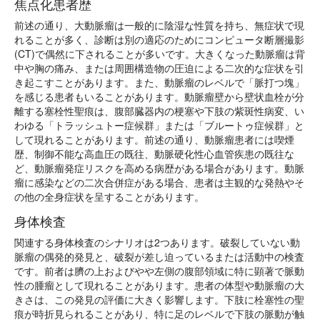
焦点化患者歴
前述の通り、大動脈瘤は一般的に陰湿な性質を持ち、無症状で現
れることが多く、診断は別の適応のためにコンピュータ断層撮影
(CT)で偶然に下されることが多いです。大きくなった動脈瘤は背
中や胸の痛み、または周囲構造物の圧迫による二次的な症状を引
き起こすことがあります。また、動脈瘤のレベルで「脈打つ塊」
を感じる患者もいることがあります。動脈瘤壁から壁状血栓が分
離する塞栓性聖痕は、腹部臓器内の梗塞や下肢の紫斑性病変、い
わゆる「トラッシュトー症候群」または「ブルートゥ症候群」と
して現れることがあります。前述の通り、動脈瘤患者には喫煙
歴、制御不能な高血圧の既往、動脈硬化性心血管疾患の既往な
ど、動脈瘤発症リスクを高める病歴がある場合があります。動脈
瘤に感染などの二次合併症がある場合、患者は主観的な発熱やそ
の他の全身症状を呈することがあります。
身体検査
関連する身体検査のシナリオは2つあります。破裂していない動
脈瘤の偶発的発見と、破裂が差し迫っているまたは活動中の検査
です。前者は臍の上およびやや左側の腹部領域に特に顕著で脈動
性の腫瘤として現れることがあります。患者の体型や動脈瘤の大
きさは、この発見の評価に大きく影響します。下肢に栓塞性の聖
痕が時折見られることがあり、特に足のレベルで下肢の脈動が触