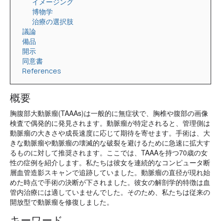
イメージング
博物学
治療の選択肢
議論
備品
開示
同意書
References
概要
胸腹部大動脈瘤(TAAAs)は一般的に無症状で、胸椎や腹部の画像
検査で偶発的に発見されます。動脈瘤が特定されると、管理側は
動脈瘤の大きさや成長速度に応じて期待を寄せます。手術は、大
きな動脈瘤や動脈瘤の壊滅的な破裂を避けるために急速に拡大す
るものに対して推奨されます。ここでは、TAAAを持つ70歳の女
性の症例を紹介します。私たちは彼女を連続的なコンピュータ断
層血管造影スキャンで追跡していました。動脈瘤の直径が現れ始
めた時点で手術の決断が下されました。彼女の解剖学的特徴は血
管内治療には適していませんでした。そのため、私たちは従来の
開放型で動脈瘤を修復しました。
キーワード