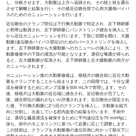
し、分岐させます。大動脈は上方へ追跡され、その枝と枝を露出
させて解離と結紮を行い、その後近位吻合部で心房大腿側バイパ
スのためのカニュレーションを行います。
近位吻合のクランプ部位は下行胸大動脈で特定され、左下肺静脈
と靭帯は動員され、左下肺静脈にパンストリング縫合を挿入して
から近位カニュレーションを行います。下肢に切開を開け、大腿
動脈(遠位吻合バイパス部位)のためのパースストリングを挿入し
ます。左下肺静脈から大腿動脈へのカニューレの挿入により、大
動脈修復中の下肢の灌流が可能となります。適切な曝露が得られ
ると、左大腿動脈が拡張され、左下肺静脈と左大腿動脈の両方が
カニューレされます。
カニュレーション後の大動脈修復は、移植片の吻合前に近位大動
脈をクランプすることから始まります。この段階では、十分な灌
流を確保するためにポンプ流量を500 mL/hで管理します。その
後、移植片は大動脈の近位端に縫合され、近位吻合が完了した
後、縫合部位の漏れがないか評価されます。近位吻合が固定され
た後、下行胸大動脈に2つ目のクランプを挿入し、大動脈を縦方
向に分割し、出血している腔内血管の結紮を行います。手術中
は、適切な臓器灌流を確保するために平均遠位圧を70 mmHgに
保ち、術中のモニタリングに基づいて必要に応じて調整します。
この技術は、クランプを大動脈瘤の遠位区画に向かって順次下に
移動させながら、出血する腔内血管の縦切開と結紮を継続しま