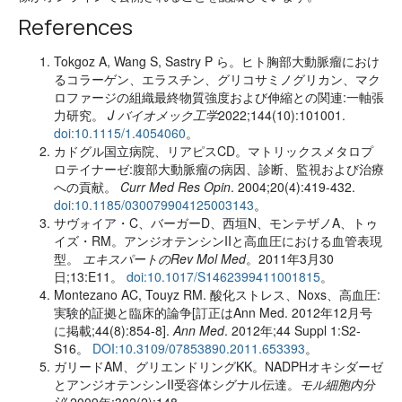
References
Tokgoz A, Wang S, Sastry P ら。ヒト胸部大動脈瘤におけ
るコラーゲン、エラスチン、グリコサミノグリカン、マク
ロファージの組織最終物質強度および伸縮との関連:一軸張
力研究。
J バイオメック工学
2022;144(10):101001.
doi:10.1115/1.4054060
。
カドグル国立病院、リアピスCD。マトリックスメタロプ
ロテイナーゼ:腹部大動脈瘤の病因、診断、監視および治療
への貢献。
Curr Med Res Opin
. 2004;20(4):419-432.
doi:10.1185/030079904125003143
。
サヴォイア・C、バーガーD、西垣N、モンテザノA、トゥ
イズ・RM。アンジオテンシンIIと高血圧における血管表現
型。
エキスパートのRev Mol Med
。2011年3月30
日;13:E11。
doi:10.1017/S1462399411001815
。
Montezano AC, Touyz RM. 酸化ストレス、Noxs、高血圧:
実験的証拠と臨床的論争[訂正はAnn Med. 2012年12月号
に掲載;44(8):854-8].
Ann Med
. 2012年;44 Suppl 1:S2-
S16。
DOI:10.3109/07853890.2011.653393
。
ガリードAM、グリエンドリングKK。NADPHオキシダーゼ
とアンジオテンシンII受容体シグナル伝達。
モル細胞内分
泌
2009年;302(2):148-