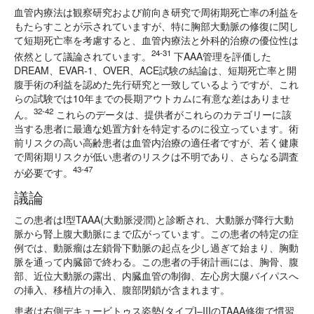
血管内療法は観察研究および前向き研究で周術期死亡率の利益を
もたらすことが示されていますが、特に胸部大動脈の修復に関し
て短期死亡率を考慮すると、血管内療法と外科的治療の優位性は
24-31
依然として議論されています。
下AAA管理を評価した
DREAM、EVAR-1、OVER、ACE試験の結論は、短期死亡率と開
腹手術の利益を認めた先行研究と一致しているようですが、これ
らの試験では10年までの長期アウトカムに有意な差はありませ
32-42
ん。
これらのデータは、提供者がこれらのカテゴリーに該
当する患者に最適な処置方針を特定するのに役立っています。術
前リスクの高い高齢患者は血管内治療の適任者ですが、若く健康
で周術期リスクが低い患者のリスクは不明であり、さらなる調査
43-47
が必要です。
議論
この患者はI型TAAA(大動脈浸潤)と診断され、大動脈が降行大動
脈から腎上腹大動脈にまで広がっています。この患者の特定の症
例では、動脈瘤は左鎖骨下動脈の起点を少し過ぎて始まり、胸動
脈を通って内臓節で終わる。この患者の手術計画には、胸骨、腹
部、近位大動脈の露出、内臓血管の制御、左心房大腿バイパスへ
の挿入、移植片の挿入、腹部閉鎖が含まれます。
患者は右側デキュービトゥス姿勢(タイプI–IIIのTAAA修復で慣習