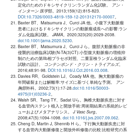
定化のためのドキシサイクリン:ランダム化試験。
アン・
インターン 医学
部。2013;159(12):815-823.
DOI:10.7326/0003-4819-159-12-201312170-00007
。
Baxter BT、Matsumura J、Curci JA 他。小腹下大動脈瘤
患者におけるドキシサイクリンの動脈瘤成長への影響:ラン
ダム化臨床試験。
JAMA。
2020;323(20):2029-2038.
doi:10.1001/jama.2020.5230
.
Baxter BT、Matsumura J、Curci J ら。腹部大動脈瘤の非
侵襲的治療臨床試験(N-TA(3)CT):小型腹大動脈瘤の増殖抑
制のための第IIb相プラセボ対照、二重盲検ランダム化臨床
試験の設計。
コンテンポンド・クリン・トライアルズ
。
2016;48:91-98.
DOI:10.1016/J.Cct.2016.03.008
.
Davies RR、Goldstein LJ、Coady MA 他。胸大動脈瘤の
年間破裂または解離率:サイズに基づく単純な予測。
アン
胸部
外科
。2002;73(1):17-28.
doi:10.1016/S0003-
4975(01)03236-2
。
Walsh SR、Tang TY、Sadat Uら。胸椎大動脈疾患に対す
る血管内ステント植入と開放手術:周術期結果の系統的レビ
ューおよびメタアナリシス。
J Vasc Surg
。
2008;47(5):1094-1098.
doi:10.1016/j.jvs.2007.09.062
.
Cheng D, Martin J, Shennib H ら。下行胸大動脈疾患に対
する血管内大動脈修復と開放外科修復の比較:比較研究の系