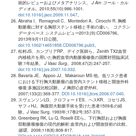
統的レビューおよびメタアナリシス。
J Am コール・カル
ディオル
。2010;55(10):986-1001.
doi:10.1016/j.jacc.2009.11.047
。
Abraha I、Romagnoli C、Montedori A、Cirocchi R. 胸椎
動脈瘤に対する胸部ステント移植と手術の違い。
コクラン
データベース システムレビュー
2013;(9):CD006796。
2013年9月11日公開。
doi:10.1002/14651858.CD006796.pub3
。
松村JS、カンブリアRP、デイク医師ら。Zenith TX2血管
内移植片を用いた胸腔血管内動脈瘤修復の国際対照臨床試
験:1年結果。
J Vasc Surg
。2008;47(2):247-257.
doi:10.1016/j.jvs.2007.10.032
.
Bavaria JE、Appoo JJ、Makaroun MS 他。低リスク患者
における下行胸大動脈瘤の血管内ステント移植と開放外科
修復:多施設比較試験。
J 胸部心血管外科
。
2007;133(2):369-377.
DOI:10.1016/j.jtcvs.2006.07.040
.
スヴェンソンLG、クロフォードES、ヘスKR、コセリJS、
サフィHJ。胸腹部大動脈手術を受けた患者1509名の経
験。
J Vasc
Surg. 1993年;17巻2号:357-370。
Greenberg RK, Lu Q, Roselli EEら。下行胸部および胸腹
部動脈瘤修復の現代的解析:血管内および開放技術の比較。
循環。
2008;118(8):808-817.
DOI:10.1161/CIRCULATIONAHA.108.769695
。