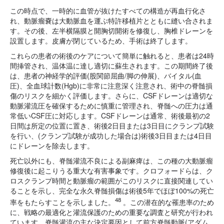
この時点で、一時的に血管が抜けたすべての構造が再血行化さ
れ、動脈瘤嚢は大動脈血を運ぶ特許移植片とともに縫い合されま
す。その後、左半横隔膜と開胸切開術を修復し、胸椎ドレーンを
設置します。皮膚が閉じているため、手術は終了します。
これらの患者の術後のケアについて簡単に触れると、患者は24時
間挿管され、温体温に達し適切に蘇生されます。この期間終了後
は、患者の神経学的評価(股関節屈曲/脚の伸展)、バイタル(血
圧)、全血球計数(Hgb)に非常に注意深く注意され、術中の脊髄損
傷のリスクを細かく評価します。さらに、CSFドレーンは適切な
動脈灌流圧を確保するために慎重に管理され、脊髄への圧力は通
常低いCSF圧に対応します。CSFドレーンは通常、術後最初の2
日間は所定の位置に置き、術後2日目または3日目にクランプ試験
を行い、(クランプ試験が成功した場合は)術後3日目または4日目
にドレーンを除去します。
死亡以外にも、脊髄灌流不良による副麻痺は、この種の大動脈瘤
修復後に起こりうる重大な有害事象です。クロフォードらは、ク
ロスクランプ時間と動脈瘤の範囲がこのリスクに直接関連してい
ることを示し、完全な永久脊髄損傷は術後5年でほぼ100%の死亡
48
率をもたらすことを示しました。
。この潜在的な罹患率のため
に、戦略の最適化と灌流保護のための重要な調査と研究が行われ
ています。脊髄灌流の主な決定要因として前方脊髄動脈(アダム