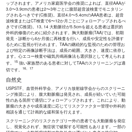
ップされます。アメリカ家庭医学会の推奨によれば、直径AAAが
3.0〜3.9cmの患者は2〜3年ごとに腹部超音波検査でモニタリン
グされるべきです(C推奨)。直径4.0〜5.4cmのAAA患者は、超音
波検査またはCT検査で6〜12か月ごとにフォローアップされるべ
きです(C推奨)。13, 14 大動脈径が5.5cmを超える患者は選択的
外科的修復のために紹介されます。胸大動脈瘤(TAA)では、初期
発見・診断から6か月後に再検査を行い、成長や安定性を評価す
るために監視が行われます。TAAの継続的な監視のための管理お
よび特定の画像診断手法は、成長の範囲、大きさ、速度に依存し
ます。心エコー検査や磁気共鳴画像法も選択肢として考えられま
15
す。
強い家族歴のある患者に対してTAAのスクリーニングは適
16、17
切です。
自然史
USPSTF、血管外科学会、アメリカ放射線学会からのスクリーニ
ング推奨により、腹大動脈瘤は発見され、成長が続いていた可能
性のある箇所で適切にフォローアップされます。これにより、動
脈瘤の大きさや成長速度に応じてリスクファクター管理や外科的
相談を通じて計画的な緩和策を行えます。
スクリーニングのリスクカテゴリー外の患者でも大動脈瘤を発症
し、視覚化されず、無症状で破裂する可能性もあります。一部の