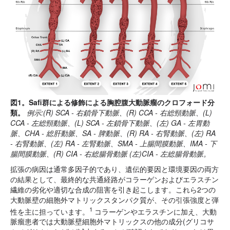
図1。Safi群による修飾による胸腔腹大動脈瘤のクロフォード分
類。
例示:(R) SCA - 右鎖骨下動脈、(R) CCA - 右総頸動脈、(L)
CCA - 左総頸動脈、(L) SCA - 左鎖骨下動脈、(左) GA - 左胃動
脈、CHA - 総肝動脈、SA - 脾動脈、(R) RA - 右腎動脈、(左) RA
- 右腎動脈、(左) RA - 左腎動脈、SMA - 上腸間膜動脈、IMA - 下
腸間膜動脈、(R) CIA - 右総腸骨動脈 (左)CIA - 左総腸骨動脈。
拡張の病因は通常多因子的であり、遺伝的要因と環境要因の両方
の結果として、最終的な共通経路がコラーゲンおよびエラスチン
繊維の劣化や適切な合成の阻害を引き起こします。これら2つの
大動脈壁の細胞外マトリックスタンパク質が、その引張強度と弾
1
性を主に担っています。
コラーゲンやエラスチンに加え、大動
脈瘤患者では大動脈壁細胞外マトリックスの他の成分(グリコサ