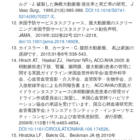
ルグ・J. 破裂した胸椎大動脈瘤:発生率と死亡率の研究。
J
Vasc Surg
。1995;21(6):985-988.
DOI:10.1016/S0741-
5214(95)70227-X
。
米国予防サービスタスクフォース。腹大動脈瘤のスクリー
ニング:米国予防サービスタスクフォース勧告声明。
JAMA。
2019年;322巻22号:2211–2218。
doi:10.1001/jama.2019.18928
。
カイスラー・B、カーター・C. 腹部大動脈瘤。
私は家族の
医師
です。2015;91巻8号:538-543。
Hirsch AT、Haskal ZJ、Hertzer NRら ACC/AHA 2005 末
梢動脈疾患(下肢、腎臓、腸間膜、腹大動脈)患者の管理に
関する実践ガイドライン:米国血管外科学会/血管外科学
会、心血管血管造影・介入学会、血管医学・生物学会、介
入放射線学会による共同報告書 また、ACC/AHAの実践ガ
イドラインタスクフォース(末梢動脈疾患患者の管理ガイ
ドライン作成委員会)に加盟し、米国心血管肺リハビリテ
ーション協会の承認を受けています。国立心肺血液研究所;
血管看護学会;トランスアトランティック・インターソサエ
ティ・コンセンサス;および血管疾患財団。
発行部数
。
2006年;113巻11号:e463-e654。
DOI:10.1161/CIRCULATIONAHA.106.174526
。
Hiratzka LF、Bakris GL、Beckman JA 他 2010年