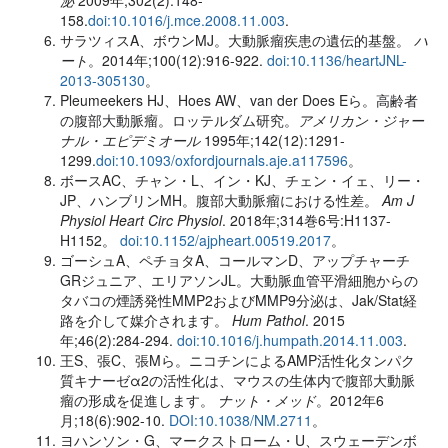
158.
doi:10.1016/j.mce.2008.11.003
.
サラツィスA、ボウンMJ。大動脈瘤疾患の遺伝的基盤。
ハ
ート
。2014年;100(12):916-922.
doi:10.1136/heartJNL-
2013-305130
。
Pleumeekers HJ、Hoes AW、van der Does Eら。高齢者
の腹部大動脈瘤。ロッテルダム研究。
アメリカン・ジャー
ナル・エピデミオール
1995年;142(12):1291-
1299.
doi:10.1093/oxfordjournals.aje.a117596
。
ボースAC、チャン・L、イン・KJ、チェン・イェ、リー・
JP、ハンブリンMH。腹部大動脈瘤における性差。
Am J
Physiol Heart Circ Physiol
. 2018年;314巻6号:H1137-
H1152。
doi:10.1152/ajpheart.00519.2017
。
ゴーシュA、ペチョタA、コールマンD、アップチャーチ
GRジュニア、エリアソンJL。大動脈血管平滑細胞からの
タバコの煙誘発性MMP2およびMMP9分泌は、Jak/Stat経
路を介して媒介されます。
Hum Pathol
. 2015
年;46(2):284-294.
doi:10.1016/j.humpath.2014.11.003
.
王S、張C、張Mら。ニコチンによるAMP活性化タンパク
質キナーゼα2の活性化は、マウスの生体内で腹部大動脈
瘤の形成を促進します。
ナット・メッド
。2012年6
月;18(6):902-10.
DOI:10.1038/NM.2711
。
ヨハンソン・G、マークストローム・U、スウェーデンボ