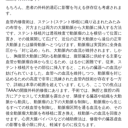
もちろん、患者の外科的適応に影響を与える併存症も考慮されま
す。
血管内修復術は、ステント(ステント移植)に織り込まれたみたみ
の布管を、片方または両方の大腿動脈から大動脈に挿入する方法
です。ステント移植片は透視検査で動脈瘤の上を横切って位置に
置き、その後展開して広げて、近位の正常大動脈から遠位の正常
大動脈または腸骨動脈へとつなげます。動脈瘤は実質的に全身血
圧から「封じ込め」られ、大動脈内の血流が維持されます。しか
し、胸腹部大動脈に関わる動脈瘤は、腹部臓器に供給する主要な
血管が動脈瘤自体から生じるため、はるかに困難です。従来、ス
テント移植片をその部位に挿入すると、これらの臓器への血流が
妨げられていました。血管への血流を維持しつつ、動脈瘤を封じ
込めるための高度で非常に洗練された血管内技術が存在する一方
で、詳細は本章の範囲を超えています。むしろ、ここでの焦点は
TAAAの開腹外科的修復にあります。手術では、胸腔と腹腔の両
方にアクセスして大動脈を露出させ、隣接する臓器や組織を大動
脈から動員し、動脈瘤の上下の大動脈を制御し、動脈瘤から生じ
るすべての枝血管を制御し、動脈瘤区間を通る血流を止め、その
後全動脈瘤大動脈を布移植に置き換え、枝動脈への血流を回復さ
せます。心房大腿バイパスなどの補助療法は、修復中の臓器虚血
の影響を最小限に抑え、軽減するのに役立ちます。