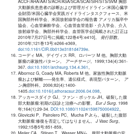
ACCF/AHA/AATS/ACR/ASA/SCA/SCAI/SIR/STS/SVM 胸部
大動脈疾患患者の診断および管理ガイドライン:米国心臓学
会財団/米国心臓学会実践ガイドラインタスクフォース、米
国胸部外科学会、米国放射線学会の報告書 アメリカ脳卒中
協会、心血管麻酔学会、心血管血管造影・介入学会、介入
放射線学会、胸部外科学会、血管医学会[掲載された訂正は
2010年7月27日号に掲載;122巻4号:e410]。
発行部数
。
2010年;121巻13号:e266-e369。
doi:10.1161/CIR.0b013e3181d4739e
.
コーディ MA、デイヴィス RR、ロバーツ M 他。胸部大動
脈瘤の家族性パターン。
アーチサージ
。1999;134(4):361-
367.
doi:10.1001/archsurg.134.4.361
。
Albornoz G, Coady MA, Roberts M 他。家族性胸部大動脈
瘤および解離――発生率、遺伝様式、表現型パターン。
ア
ン胸部
外科
。2006;82(4):1400-
1405.
doi:10.1016/j.athoracsur.2006.04.098
。
アッカースダイク GJ、ファン・ボッケル JH。破裂した腹
部大動脈瘤:初期の誤診と治療への影響。
Eur J Surg
. 1998
年;164(1):29-34.
DOI:10.1080/110241598750004922
。
Gloviczki P、Pairolero PC、Mucha P Jr.ら。破裂した腹部
大動脈瘤:修復を否定してはなりません。
J Vasc Surg
。
1992;15巻5号:851-859。
Meijer CA、Stijnen T、Wasser MNら。腹部大動脈瘤の安