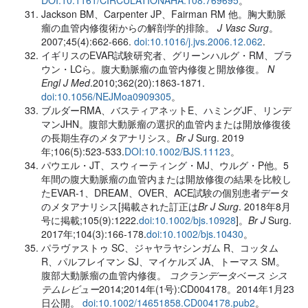
Jackson BM、Carpenter JP、Fairman RM 他。胸大動脈
瘤の血管内修復術からの解剖学的排除。
J Vasc Surg
。
2007;45(4):662-666.
doi:10.1016/j.jvs.2006.12.062
.
イギリスのEVAR試験研究者、グリーンハルグ・RM、ブラ
ウン・LCら。腹大動脈瘤の血管内修復と開放修復。
N
Engl J Med
.2010;362(20):1863-1871.
doi:10.1056/NEJMoa0909305
。
ブルダーRMA、バスティアネットE、ハミングJF、リンデ
マンJHN。腹部大動脈瘤の選択的血管内または開放修復後
の長期生存のメタアナリシス。
Br J
Surg. 2019
年;106(5):523-533.
DOI:10.1002/BJS.11123
。
パウエル・JT、スウィーティング・MJ、ウルグ・P他。5
年間の腹大動脈瘤の血管内または開放修復の結果を比較し
たEVAR-1、DREAM、OVER、ACE試験の個別患者データ
のメタアナリシス[掲載された訂正は
Br J Surg
. 2018年8月
号に掲載;105(9):1222.
doi:10.1002/bjs.10928
]。
Br J
Surg.
2017年;104(3):166-178.
doi:10.1002/bjs.10430
。
パラヴァストゥ SC、ジャヤラヤシンガム R、コッタム
R、パルフレイマン SJ、マイケルズ JA、トーマス SM。
腹部大動脈瘤の血管内修復。
コクランデータベース シス
テムレビュー
2014;2014年(1号):CD004178。2014年1月23
日公開。
doi:10.1002/14651858.CD004178.pub2
。