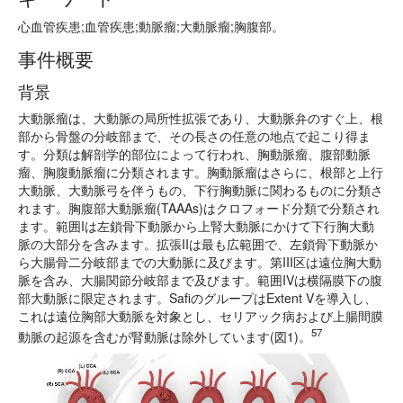
心血管疾患;血管疾患;動脈瘤;大動脈瘤;胸腹部。
事件概要
背景
大動脈瘤は、大動脈の局所性拡張であり、大動脈弁のすぐ上、根
部から骨盤の分岐部まで、その長さの任意の地点で起こり得ま
す。分類は解剖学的部位によって行われ、胸動脈瘤、腹部動脈
瘤、胸腹動脈瘤に分類されます。胸動脈瘤はさらに、根部と上行
大動脈、大動脈弓を伴うもの、下行胸動脈に関わるものに分類さ
れます。胸腹部大動脈瘤(TAAAs)はクロフォード分類で分類され
ます。範囲Iは左鎖骨下動脈から上腎大動脈にかけて下行胸大動
脈の大部分を含みます。拡張IIは最も広範囲で、左鎖骨下動脈か
ら大腸骨二分岐部までの大動脈に及びます。第III区は遠位胸大動
脈を含み、大腸関節分岐部まで及びます。範囲IVは横隔膜下の腹
部大動脈に限定されます。SafiのグループはExtent Vを導入し、
これは遠位胸部大動脈を対象とし、セリアック病および上腸間膜
57
動脈の起源を含むが腎動脈は除外しています(図1)。