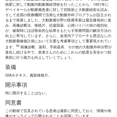
病変に対して動脈内動脈瘤経理術を行ったことから、1951年に
デベイキーらが動脈瘤患者に対して切除術と大動脈経術を試み、
そして全国の医療機関で活発な大動脈外科プログラムが設立され
るまで発展しました。大動脈瘤分野の医療革新は最近爆発的に進
み、画像診断法、移植片、抗凝固薬、心肺バイパス術の個別化
が、破裂時にほぼ致命的な結果をもたらす医療問題の解決方法の
向上に寄与しています。さらに、血管内アプローチも禁忌なしの
大動脈瘤修復計画において主要な考慮事項として重要視されてい
54
ます。
画像診断、薬剤、手術器具、その他の大動脈外科分野が
進化し続ける中で、患者さんのためにこれらの処置を安全かつ効
果的に行う能力も向上していくでしょう。
装備
GIAホチキス、義肢移植片。
開示事項
特に開示することはない。
同意書
この動画で言及されている患者は撮影に同意しており、情報や画
像がオンラインで公開されることを認識しています。