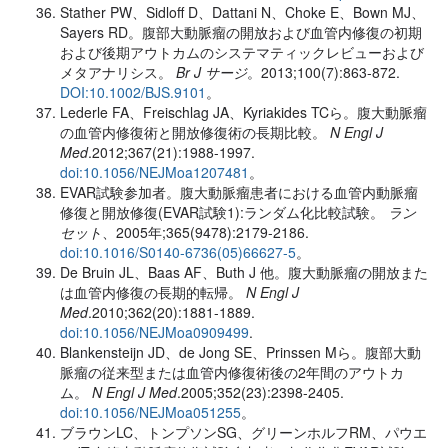
Stather PW、Sidloff D、Dattani N、Choke E、Bown MJ、
Sayers RD。腹部大動脈瘤の開放および血管内修復の初期
および後期アウトカムのシステマティックレビューおよび
メタアナリシス。
Br J サージ
。2013;100(7):863-872.
DOI:10.1002/BJS.9101
。
Lederle FA、Freischlag JA、Kyriakides TCら。腹大動脈瘤
の血管内修復術と開放修復術の長期比較。
N Engl J
Med
.2012;367(21):1988-1997.
doi:10.1056/NEJMoa1207481
。
EVAR試験参加者。腹大動脈瘤患者における血管内動脈瘤
修復と開放修復(EVAR試験1):ランダム化比較試験。
ラン
セット
、2005年;365(9478):2179-2186.
doi:10.1016/S0140-6736(05)66627-5
。
De Bruin JL、Baas AF、Buth J 他。腹大動脈瘤の開放また
は血管内修復の長期的転帰。
N Engl J
Med
.2010;362(20):1881-1889.
doi:10.1056/NEJMoa0909499
.
Blankensteijn JD、de Jong SE、Prinssen Mら。腹部大動
脈瘤の従来型または血管内修復術後の2年間のアウトカ
ム。
N Engl J Med
.2005;352(23):2398-2405.
doi:10.1056/NEJMoa051255
。
ブラウンLC、トンプソンSG、グリーンホルフRM、パウエ