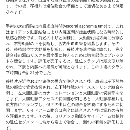
す。その後、移植片は遠位吻合の準備として適切な長さまで測定
されます。
手術の次の段階は内臓虚血時間(visceral aschemia time)で、これ
はセリアック動脈結紮により内臓区間が虚血状態になる時間的に
敏感な部分です。前述の手順と同様に、大動脈は縦方向に分割さ
れ、右腎動脈の下を切断し、腔内出血血管を結紮します。その
後、移植部位で大動脈を切断し、移植片を遠位節に吻合し、完全
縫合後の漏出リスクを最小限に抑えるために吻合部位にプレッジ
トを縫合します。評価が完了すると、遠位クランプは順次取り除
かれ、下肢と内臓への灌流が可能となります。この手術のクラン
プ時間は合計21分でした。
移植片が近位および遠位の両方で吻合された後、患者は左下肺静
脈の部位で管管抜切され、左下肺静脈のパースストリング縫合を
閉じ、左大腿動脈のカナニュレーションと大腿動脈の切開部を閉
じます。大腿動脈アクセスの切開部が閉じると、大動脈移植片を
縦方向にクランプし、側面の出口点の吻合を容易にするために切
開します。サイドアーム吻合は完全に縫合された後に漏れの有無
を評価されます。その後、セリアック動脈をサイドアーム移植片
の遠位セグメントに端から端まで吻合し、漏れの有無を評価しま
す。