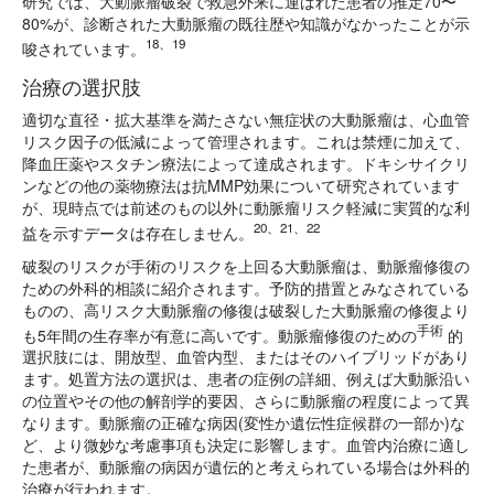
研究では、大動脈瘤破裂で救急外来に運ばれた患者の推定70〜
80%が、診断された大動脈瘤の既往歴や知識がなかったことが示
18、19
唆されています。
治療の選択肢
適切な直径・拡大基準を満たさない無症状の大動脈瘤は、心血管
リスク因子の低減によって管理されます。これは禁煙に加えて、
降血圧薬やスタチン療法によって達成されます。ドキシサイクリ
ンなどの他の薬物療法は抗MMP効果について研究されています
が、現時点では前述のもの以外に動脈瘤リスク軽減に実質的な利
20、21、22
益を示すデータは存在しません。
破裂のリスクが手術のリスクを上回る大動脈瘤は、動脈瘤修復の
ための外科的相談に紹介されます。予防的措置とみなされている
ものの、高リスク大動脈瘤の修復は破裂した大動脈瘤の修復より
手術
も5年間の生存率が有意に高いです。動脈瘤修復のための
的
選択肢には、開放型、血管内型、またはそのハイブリッドがあり
ます。処置方法の選択は、患者の症例の詳細、例えば大動脈沿い
の位置やその他の解剖学的要因、さらに動脈瘤の程度によって異
なります。動脈瘤の正確な病因(変性か遺伝性症候群の一部か)な
ど、より微妙な考慮事項も決定に影響します。血管内治療に適し
た患者が、動脈瘤の病因が遺伝的と考えられている場合は外科的
治療が行われます。