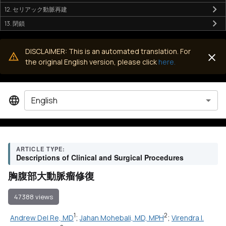
12. セリアック動脈再建
13. 閉鎖
DISCLAIMER: This is an automated translation. For
the original English version, please click
here.
English
ARTICLE TYPE:
Descriptions of Clinical and Surgical Procedures
胸腹部大動脈瘤修復
47388 views
1
2
Andrew Del Re, MD
;
Jahan Mohebali, MD, MPH
;
Virendra I.