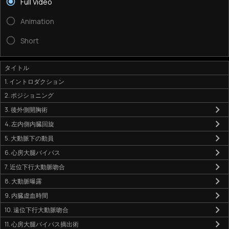
Full Video
Animation
Short
タイトル
1. イントロダクション
2. ポジショニング
3. 後外側開胸術
4. 左内側内臓回旋
5. 大動脈下の動員
6. 心房大腿バイパス
7. 近位下行大動脈吻合
8. 大動脈曝露
9. 内臓虚血時間
10. 遠位下行大動脈吻合
11. 心房大腿バイパス摘出術