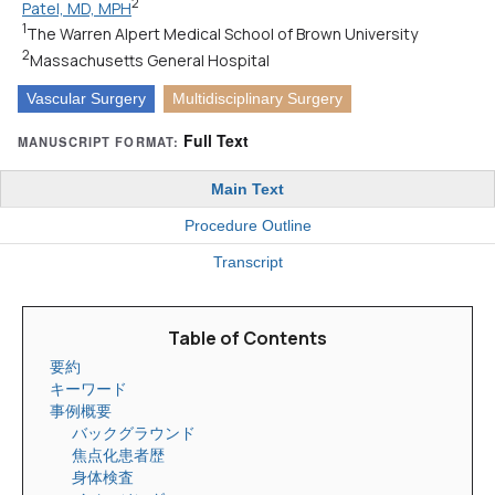
2
Patel, MD, MPH
1
The Warren Alpert Medical School of Brown University
2
Massachusetts General Hospital
Vascular Surgery
Multidisciplinary Surgery
Full Text
MANUSCRIPT FORMAT:
Main Text
Procedure Outline
Transcript
Table of Contents
要約
キーワード
事例概要
バックグラウンド
焦点化患者歴
身体検査